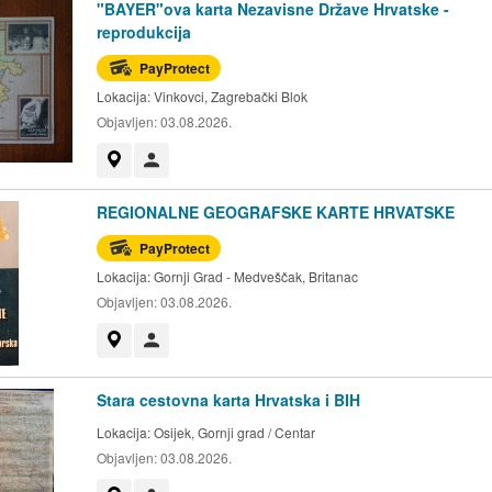
"BAYER"ova karta Nezavisne Države Hrvatske -
reprodukcija
PayProtect
Lokacija:
Vinkovci, Zagrebački Blok
Objavljen:
03.08.2026.
Prikaži na mapi
Korisnik nije trgovac
REGIONALNE GEOGRAFSKE KARTE HRVATSKE
PayProtect
Lokacija:
Gornji Grad - Medveščak, Britanac
Objavljen:
03.08.2026.
Prikaži na mapi
Korisnik nije trgovac
Stara cestovna karta Hrvatska i BIH
Lokacija:
Osijek, Gornji grad / Centar
Objavljen:
03.08.2026.