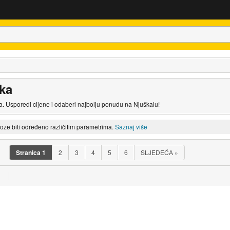
ska
a. Usporedi cijene i odaberi najbolju ponudu na Njuškalu!
može biti određeno različitim parametrima.
Saznaj više
Stranica
1
2
3
4
5
6
SLJEDEĆA
»