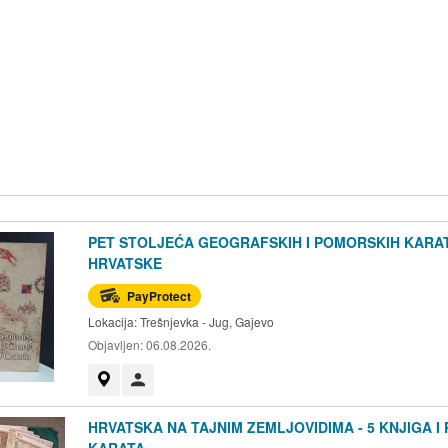
PET STOLJEĆA GEOGRAFSKIH I POMORSKIH KARA
HRVATSKE
PayProtect
Lokacija:
Trešnjevka - Jug, Gajevo
Objavljen:
06.08.2026.
Prikaži na mapi
Korisnik nije trgovac
HRVATSKA NA TAJNIM ZEMLJOVIDIMA - 5 KNJIGA I
KARATA