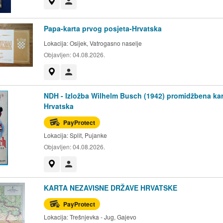
Prikaži na mapi
Korisnik nije trgovac
Papa-karta prvog posjeta-Hrvatska
Lokacija:
Osijek, Vatrogasno naselje
Objavljen:
04.08.2026.
Prikaži na mapi
Korisnik nije trgovac
NDH - Izložba Wilhelm Busch (1942) promidžbena kar
Hrvatska
PayProtect
Lokacija:
Split, Pujanke
Objavljen:
04.08.2026.
Prikaži na mapi
Korisnik nije trgovac
KARTA NEZAVISNE DRŽAVE HRVATSKE
PayProtect
Lokacija:
Trešnjevka - Jug, Gajevo