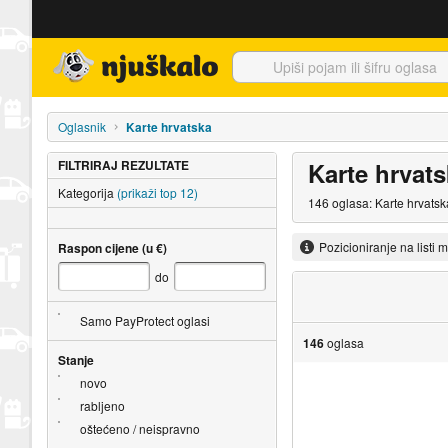
Njuškalo naslovnica
Oglasnik
Karte hrvatska
FILTRIRAJ REZULTATE
Karte hrvat
Kategorija
(prikaži top 12)
146 oglasa: Karte hrvatsk
Pozicioniranje na listi 
Raspon cijene (u €)
do
Samo PayProtect oglasi
146
oglasa
Stanje
novo
rabljeno
oštećeno / neispravno