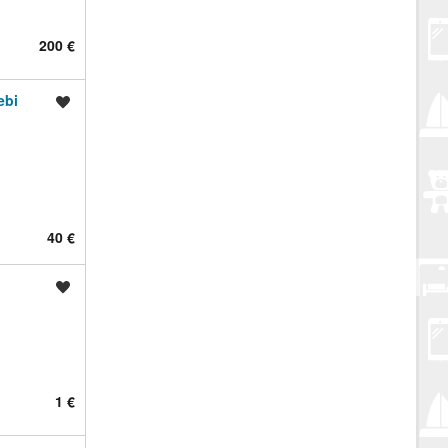
200 €
ebi
Spremi oglas
40 €
Spremi oglas
1 €