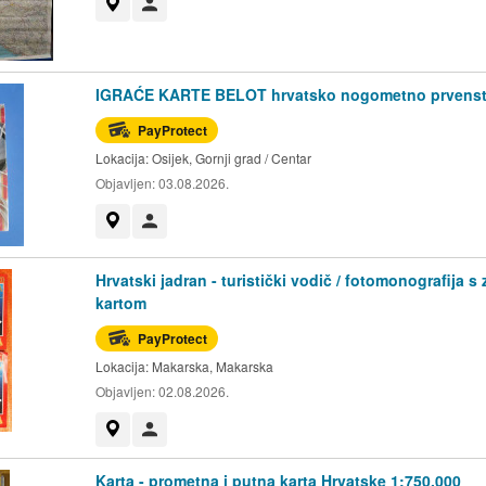
Prikaži na mapi
Korisnik nije trgovac
IGRAĆE KARTE BELOT hrvatsko nogometno prvens
PayProtect
Lokacija:
Osijek, Gornji grad / Centar
Objavljen:
03.08.2026.
Prikaži na mapi
Korisnik nije trgovac
Hrvatski jadran - turistički vodič / fotomonografija s 
kartom
PayProtect
Lokacija:
Makarska, Makarska
Objavljen:
02.08.2026.
Prikaži na mapi
Korisnik nije trgovac
Karta - prometna i putna karta Hrvatske 1:750.000