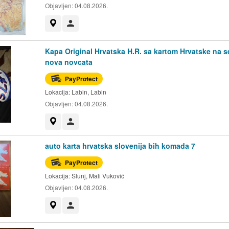
Objavljen:
04.08.2026.
Prikaži na mapi
Korisnik nije trgovac
Kapa Original Hrvatska H.R. sa kartom Hrvatske na s
nova novcata
PayProtect
Lokacija:
Labin, Labin
Objavljen:
04.08.2026.
Prikaži na mapi
Korisnik nije trgovac
auto karta hrvatska slovenija bih komada 7
PayProtect
Lokacija:
Slunj, Mali Vuković
Objavljen:
04.08.2026.
Prikaži na mapi
Korisnik nije trgovac