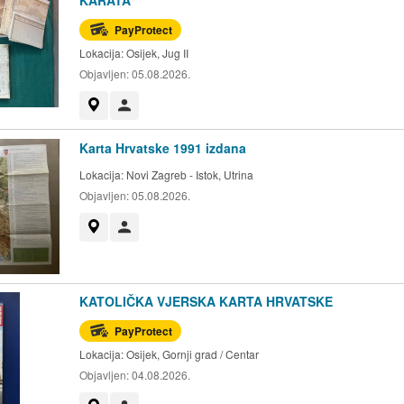
PayProtect
Lokacija:
Osijek, Jug II
Objavljen:
05.08.2026.
Prikaži na mapi
Korisnik nije trgovac
Karta Hrvatske 1991 izdana
Lokacija:
Novi Zagreb - Istok, Utrina
Objavljen:
05.08.2026.
Prikaži na mapi
Korisnik nije trgovac
KATOLIČKA VJERSKA KARTA HRVATSKE
PayProtect
Lokacija:
Osijek, Gornji grad / Centar
Objavljen:
04.08.2026.