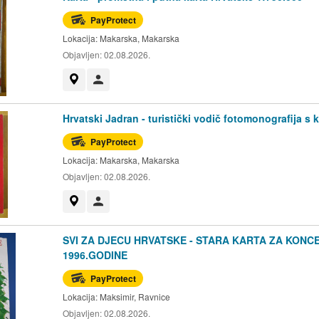
PayProtect
Lokacija:
Makarska, Makarska
Objavljen:
02.08.2026.
Prikaži na mapi
Korisnik nije trgovac
Hrvatski Jadran - turistički vodič fotomonografija s 
PayProtect
Lokacija:
Makarska, Makarska
Objavljen:
02.08.2026.
Prikaži na mapi
Korisnik nije trgovac
SVI ZA DJECU HRVATSKE - STARA KARTA ZA KONC
1996.GODINE
PayProtect
Lokacija:
Maksimir, Ravnice
Objavljen:
02.08.2026.