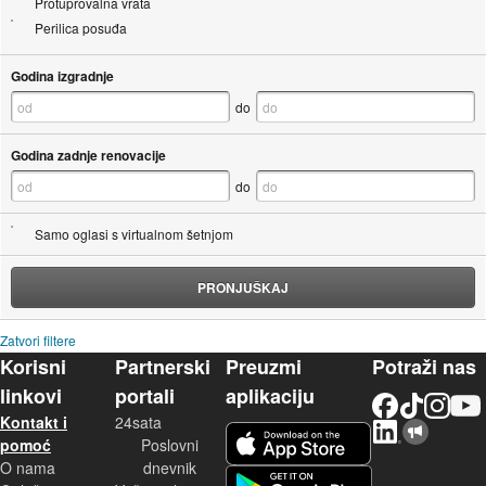
Protuprovalna vrata
Perilica posuđa
Godina izgradnje
do
Godina zadnje renovacije
do
Samo oglasi s virtualnom šetnjom
PRONJUŠKAJ
Zatvori filtere
Korisni
Partnerski
Preuzmi
Potraži nas
linkovi
portali
aplikaciju
Facebook
TikTok
Instagram
YouTu
Kontakt i
24sata
LinkedIn
Njuškalo blog
iOS aplikacija
pomoć
Poslovni
O nama
dnevnik
Android aplikacija