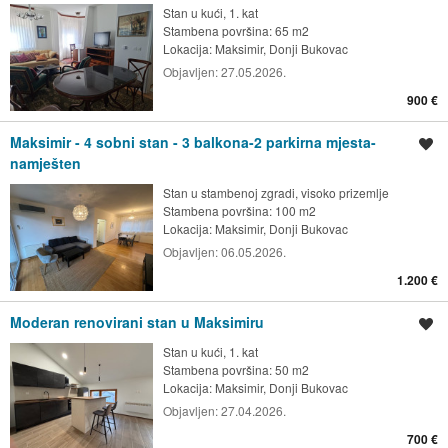
Stan u kući, 1. kat
Stambena površina: 65 m2
Lokacija:
Maksimir, Donji Bukovac
Objavljen:
27.05.2026.
900 €
Maksimir - 4 sobni stan - 3 balkona-2 parkirna mjesta-
Spremi oglas
namješten
Stan u stambenoj zgradi, visoko prizemlje
Stambena površina: 100 m2
Lokacija:
Maksimir, Donji Bukovac
Objavljen:
06.05.2026.
1.200 €
Moderan renovirani stan u Maksimiru
Spremi oglas
Stan u kući, 1. kat
Stambena površina: 50 m2
Lokacija:
Maksimir, Donji Bukovac
Objavljen:
27.04.2026.
700 €