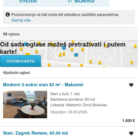
FILTERI
NAJNOVIJI
Pozicioniranje na listi može biti određeno različitim parametrima.
Saznaj više
33
oglasa
Od sada oglase možeš pretraživati i putem
karte!
OTVORI KARTU
Njuškalo oglasi
Moderni 3-sobni stan 83 m² - Maksimir
Spremi oglas
Stan u kući, 1. kat
Stambena površina: 83 m2
Lokacija:
Maksimir, Donji Bukovac
Objavljen:
09.06.2026.
1.500 €
Stan: Zagreb Remete, 65.00 m2
Spremi oglas