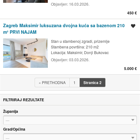
Objavljen:
16.03.2026.
450 €
Zagreb Maksimir luksuzana dvojna kuća sa bazenom 210
Spremi oglas
m² PRVI NAJAM
Stan u stambenoj zgradi, prizemlje
Stambena površina: 210 m2
Lokacija:
Maksimir, Donji Bukovac
Objavljen:
03.03.2026.
5.000 €
«
PRETHODNA
1
Stranica
2
FILTRIRAJ REZULTATE
Županija
---
Grad/Općina
---