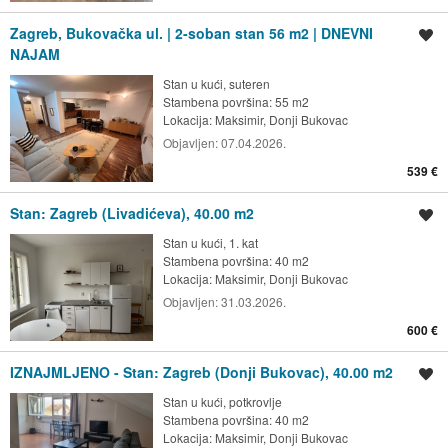
Zagreb, Bukovačka ul. | 2-soban stan 56 m2 | DNEVNI
Spremi oglas
NAJAM
Stan u kući, suteren
Stambena površina: 55 m2
Lokacija:
Maksimir, Donji Bukovac
Objavljen:
07.04.2026.
539 €
Stan: Zagreb (Livadićeva), 40.00 m2
Spremi oglas
Stan u kući, 1. kat
Stambena površina: 40 m2
Lokacija:
Maksimir, Donji Bukovac
Objavljen:
31.03.2026.
600 €
IZNAJMLJENO - Stan: Zagreb (Donji Bukovac), 40.00 m2
Spremi oglas
Stan u kući, potkrovlje
Stambena površina: 40 m2
Lokacija:
Maksimir, Donji Bukovac