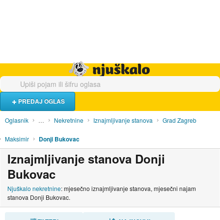
Hrana i piće
Turistički smještaj
Poslovi
Njuškalo naslovnica
PREDAJ OGLAS
Oglasnik
…
Nekretnine
Iznajmljivanje stanova
Grad Zagreb
Maksimir
Donji Bukovac
Iznajmljivanje stanova Donji
Bukovac
Njuškalo nekretnine
: mjesečno iznajmljivanje stanova, mjesečni najam
stanova Donji Bukovac.
SORTIRAJ