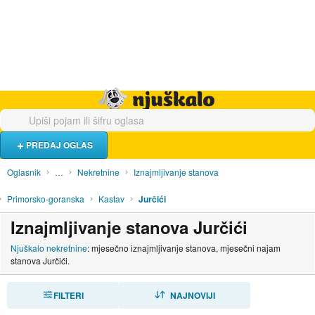
Hrana i piće
Turistički smještaj
Poslovi
Njuškalo naslovnica
PREDAJ OGLAS
Oglasnik
…
Nekretnine
Iznajmljivanje stanova
Primorsko-goranska
Kastav
Jurčići
Iznajmljivanje stanova Jurčići
Njuškalo nekretnine
: mjesečno iznajmljivanje stanova, mjesečni najam
stanova Jurčići.
FILTERI
SORTIRAJ
NAJNOVIJI