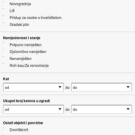
Novogradnja
Lift
Pristup za osobe s invaliditetom
Gradski plin
Namještenost i stanje
Potpuno namješten
Djelomično namješten
Nenamješten
Roh-bau/Za renoviranje
Kat
do
Ukupni broj katova u zgradi
do
Ostali objekti i površine
Dvorište/vrt