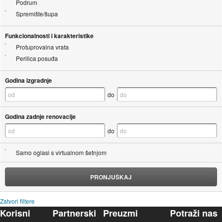
Podrum
Spremište/šupa
Funkcionalnosti i karakteristike
Protuprovalna vrata
Perilica posuđa
Godina izgradnje
do
Godina zadnje renovacije
do
Samo oglasi s virtualnom šetnjom
PRONJUŠKAJ
Zatvori filtere
Korisni
Partnerski
Preuzmi
Potraži nas