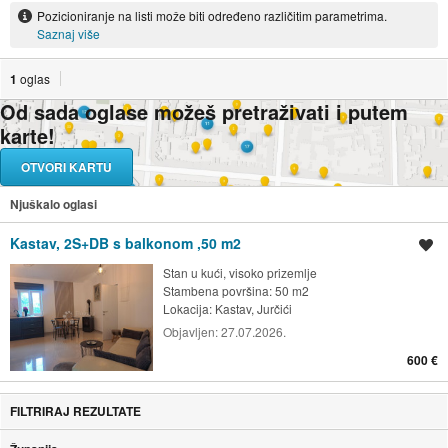
Pozicioniranje na listi može biti određeno različitim parametrima.
Saznaj više
1
oglas
Od sada oglase možeš pretraživati i putem
karte!
OTVORI KARTU
Njuškalo oglasi
Kastav, 2S+DB s balkonom ,50 m2
Spremi oglas
Stan u kući, visoko prizemlje
Stambena površina: 50 m2
Lokacija:
Kastav, Jurčići
Objavljen:
27.07.2026.
600 €
FILTRIRAJ REZULTATE