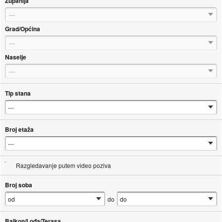
Županija
---
Grad/Općina
---
Naselje
---
Tip stana
Broj etaža
Razgledavanje putem video poziva
Broj soba
do
Balkon/Lođa/Terasa