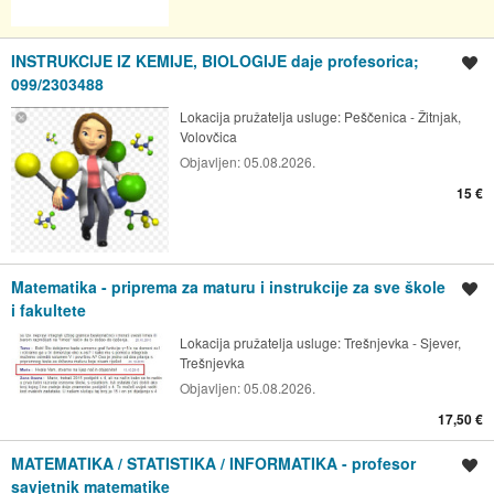
INSTRUKCIJE IZ KEMIJE, BIOLOGIJE daje profesorica;
Spremi oglas
099/2303488
Lokacija pružatelja usluge:
Peščenica - Žitnjak,
Volovčica
Objavljen:
05.08.2026.
15 €
Matematika - priprema za maturu i instrukcije za sve škole
Spremi oglas
i fakultete
Lokacija pružatelja usluge:
Trešnjevka - Sjever,
Trešnjevka
Objavljen:
05.08.2026.
17,50 €
MATEMATIKA / STATISTIKA / INFORMATIKA - profesor
Spremi oglas
savjetnik matematike