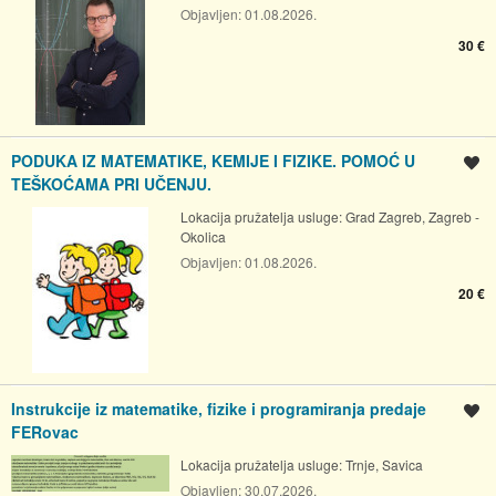
Objavljen:
01.08.2026.
30 €
PODUKA IZ MATEMATIKE, KEMIJE I FIZIKE. POMOĆ U
Spremi oglas
TEŠKOĆAMA PRI UČENJU.
Lokacija pružatelja usluge:
Grad Zagreb, Zagreb -
Okolica
Objavljen:
01.08.2026.
20 €
Instrukcije iz matematike, fizike i programiranja predaje
Spremi oglas
FERovac
Lokacija pružatelja usluge:
Trnje, Savica
Objavljen:
30.07.2026.