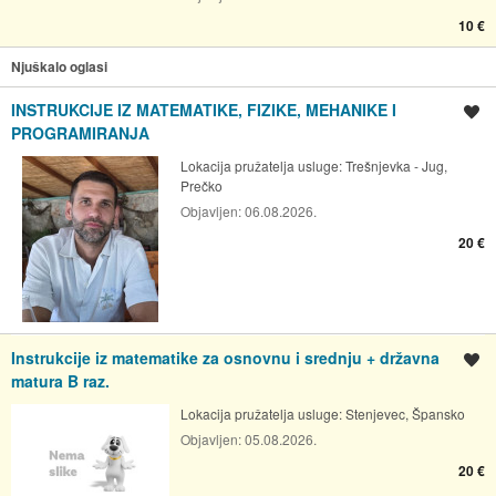
10 €
Njuškalo oglasi
INSTRUKCIJE IZ MATEMATIKE, FIZIKE, MEHANIKE I
Spremi oglas
PROGRAMIRANJA
Lokacija pružatelja usluge:
Trešnjevka - Jug,
Prečko
Objavljen:
06.08.2026.
20 €
Instrukcije iz matematike za osnovnu i srednju + državna
Spremi oglas
matura B raz.
Lokacija pružatelja usluge:
Stenjevec, Špansko
Objavljen:
05.08.2026.
20 €