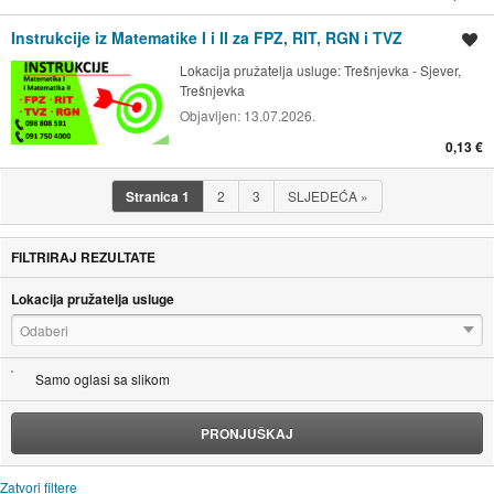
Instrukcije iz Matematike I i II za FPZ, RIT, RGN i TVZ
Spremi oglas
Lokacija pružatelja usluge:
Trešnjevka - Sjever,
Trešnjevka
Objavljen:
13.07.2026.
0,13 €
Stranica
1
2
3
SLJEDEĆA
»
FILTRIRAJ REZULTATE
Lokacija pružatelja usluge
Odaberi
Samo oglasi sa slikom
PRONJUŠKAJ
Zatvori filtere