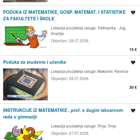
PODUKA IZ MATEMATIKE, GOSP. MATEMAT. I STATISTIKE
Spremi oglas
ZA FAKULTETE I ŠKOLE
Lokacija pružatelja usluge:
Trešnjevka - Jug,
Knežija
Objavljen:
28.07.2026.
15 €
Poduka za studente i učenike
Spremi oglas
Lokacija pružatelja usluge:
Maksimir, Ravnice
Objavljen:
28.07.2026.
30 €
INSTRUKCIJE IZ MATEMATIKE , prof. s dugim iskustvom
Spremi oglas
rada u gimnaziji
Lokacija pružatelja usluge:
Trnje, Trnje
Objavljen:
27.07.2026.