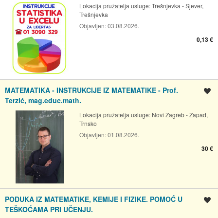
Lokacija pružatelja usluge:
Trešnjevka - Sjever,
Trešnjevka
Objavljen:
03.08.2026.
0,13 €
MATEMATIKA - INSTRUKCIJE IZ MATEMATIKE - Prof.
Spremi oglas
Terzić, mag.educ.math.
Lokacija pružatelja usluge:
Novi Zagreb - Zapad,
Trnsko
Objavljen:
01.08.2026.
30 €
PODUKA IZ MATEMATIKE, KEMIJE I FIZIKE. POMOĆ U
Spremi oglas
TEŠKOĆAMA PRI UČENJU.