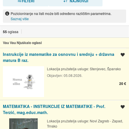
FILTERI
NAJNOVIJI
Pozicioniranje na listi može biti određeno različitim parametrima.
Saznaj više
55
oglasa
Vau Vau Njuškalo oglasi
Instrukcije iz matematike za osnovnu i srednju + državna
Spremi oglas
matura B raz.
Lokacija pružatelja usluge:
Stenjevec, Špansko
Objavljen:
05.08.2026.
20 €
MATEMATIKA - INSTRUKCIJE IZ MATEMATIKE - Prof.
Spremi oglas
Terzić, mag.educ.math.
Lokacija pružatelja usluge:
Novi Zagreb - Zapad,
Trnsko