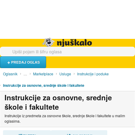
Hrana i piće
Turistički smještaj
Poslovi
Njuškalo naslovnica
PREDAJ OGLAS
Oglasnik
…
Marketplace
Usluge
Instrukcije i poduke
Instrukcije za osnovne, srednje škole i fakultete
Instrukcije za osnovne, srednje
škole i fakultete
Instrukcije iz predmeta za osnovne škole, srednje škole i fakultete u malim
oglasima.
SORTIRAJ