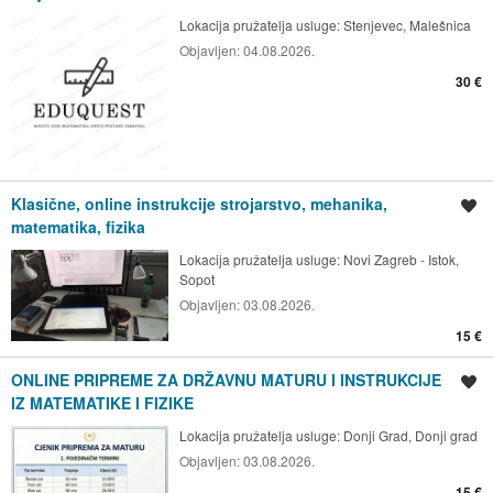
Lokacija pružatelja usluge:
Stenjevec, Malešnica
Objavljen:
04.08.2026.
30 €
Klasične, online instrukcije strojarstvo, mehanika,
Spremi oglas
matematika, fizika
Lokacija pružatelja usluge:
Novi Zagreb - Istok,
Sopot
Objavljen:
03.08.2026.
15 €
ONLINE PRIPREME ZA DRŽAVNU MATURU I INSTRUKCIJE
Spremi oglas
IZ MATEMATIKE I FIZIKE
Lokacija pružatelja usluge:
Donji Grad, Donji grad
Objavljen:
03.08.2026.
15 €