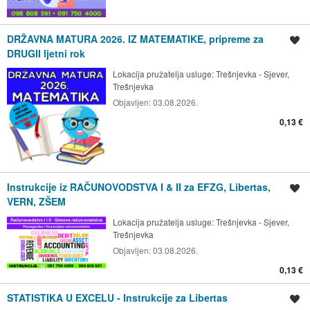
DRŽAVNA MATURA 2026. IZ MATEMATIKE, pripreme za
Spremi oglas
DRUGII ljetni rok
Lokacija pružatelja usluge:
Trešnjevka - Sjever,
Trešnjevka
Objavljen:
03.08.2026.
0,13 €
Instrukcije iz RAČUNOVODSTVA I & II za EFZG, Libertas,
Spremi oglas
VERN, ZŠEM
Lokacija pružatelja usluge:
Trešnjevka - Sjever,
Trešnjevka
Objavljen:
03.08.2026.
0,13 €
STATISTIKA U EXCELU - Instrukcije za Libertas
Spremi oglas