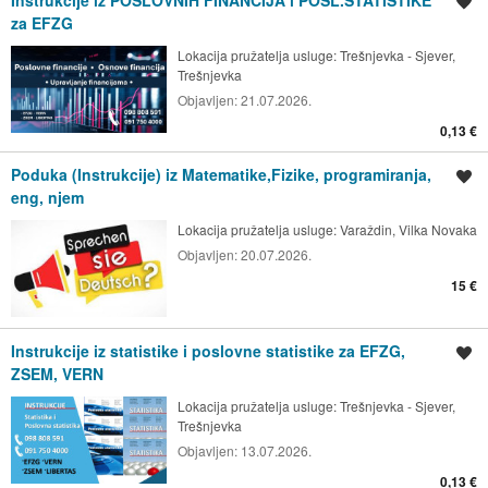
Spremi oglas
za EFZG
Lokacija pružatelja usluge:
Trešnjevka - Sjever,
Trešnjevka
Objavljen:
21.07.2026.
0,13 €
Poduka (Instrukcije) iz Matematike,Fizike, programiranja,
Spremi oglas
eng, njem
Lokacija pružatelja usluge:
Varaždin, Vilka Novaka
Objavljen:
20.07.2026.
15 €
Instrukcije iz statistike i poslovne statistike za EFZG,
Spremi oglas
ZSEM, VERN
Lokacija pružatelja usluge:
Trešnjevka - Sjever,
Trešnjevka
Objavljen:
13.07.2026.
0,13 €