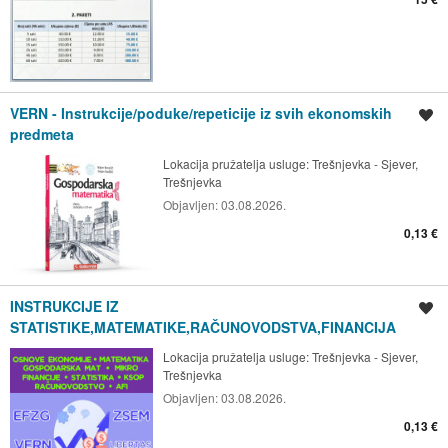
VERN - Instrukcije/poduke/repeticije iz svih ekonomskih
Spremi oglas
predmeta
Lokacija pružatelja usluge:
Trešnjevka - Sjever,
Trešnjevka
Objavljen:
03.08.2026.
0,13 €
INSTRUKCIJE IZ
Spremi oglas
STATISTIKE,MATEMATIKE,RAČUNOVODSTVA,FINANCIJA
Lokacija pružatelja usluge:
Trešnjevka - Sjever,
Trešnjevka
Objavljen:
03.08.2026.
0,13 €