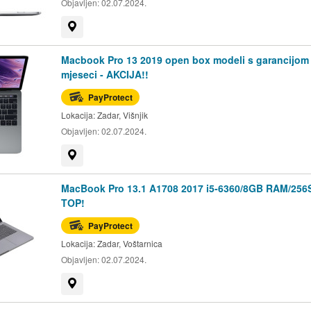
Objavljen:
02.07.2024.
Prikaži na mapi
Macbook Pro 13 2019 open box modeli s garancijom
mjeseci - AKCIJA!!
PayProtect
Lokacija:
Zadar, Višnjik
Objavljen:
02.07.2024.
Prikaži na mapi
MacBook Pro 13.1 A1708 2017 i5-6360/8GB RAM/256
TOP!
PayProtect
Lokacija:
Zadar, Voštarnica
Objavljen:
02.07.2024.
Prikaži na mapi