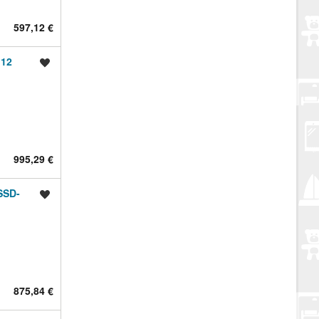
597,12 €
 12
Spremi oglas
995,29 €
SSD-
Spremi oglas
875,84 €