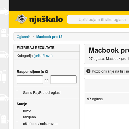
Njuškalo naslovnica
Oglasnik
Macbook pro 13
FILTRIRAJ REZULTATE
Macbook pr
Kategorija
(prikaži sve)
97 oglasa: Macbook pro 1
Pozicioniranje na listi 
Raspon cijene (u €)
do
Samo PayProtect oglasi
97
oglasa
Stanje
novo
rabljeno
oštećeno / neispravno