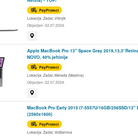
Retina) - TOP!
PayProtect
Lokacija:
Zadar, Višnjik
Objavljen:
02.07.2024.
Prikaži na mapi
Apple MacBook Pro 13" Space Gray 2019,13,3“Retina
NOVO, 40% jeftinije
PayProtect
Lokacija:
Zadar, Melada (Maslina)
Objavljen:
02.07.2024.
Prikaži na mapi
MacBook Pro Early 2015 i7-5557U/16GB/256SSD/13" 
(2560x1600)
PayProtect
Lokacija:
Zadar, Voštarnica