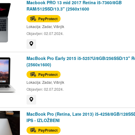
Macbook PRO 13 mid 2017 Retina i5-7360/8GB
RAM/512SSD/13.3" (2560x1600
PayProtect
Lokacija:
Zadar, Višnjik
Objavljen:
02.07.2024.
Prikaži na mapi
MacBook Pro Early 2015 i5-5257U/8GB/256SSD/13" R
(2560x1600)
PayProtect
Lokacija:
Zadar, Višnjik
Objavljen:
02.07.2024.
Prikaži na mapi
MacBook Pro (Retina, Late 2013) i5-4258/8GB/128SS
IPS - IZLOŽBENI
PayProtect