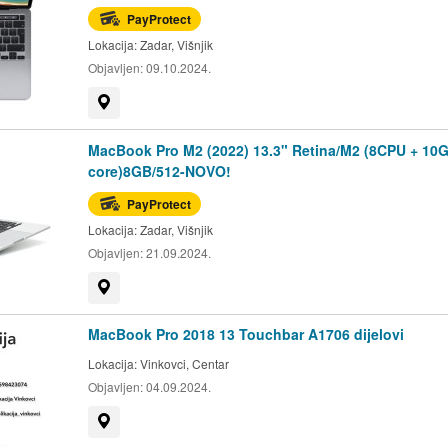
PayProtect
Lokacija:
Zadar, Višnjik
Objavljen:
09.10.2024.
Prikaži na mapi
MacBook Pro M2 (2022) 13.3" Retina/M2 (8CPU + 10
core)8GB/512-NOVO!
PayProtect
Lokacija:
Zadar, Višnjik
Objavljen:
21.09.2024.
Prikaži na mapi
MacBook Pro 2018 13 Touchbar A1706 dijelovi
Lokacija:
Vinkovci, Centar
Objavljen:
04.09.2024.
Prikaži na mapi