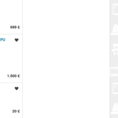
699 €
GPU
Spremi oglas
1.500 €
Spremi oglas
20 €