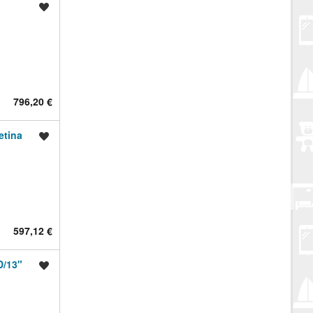
Spremi oglas
796,20 €
etina
Spremi oglas
597,12 €
D/13"
Spremi oglas