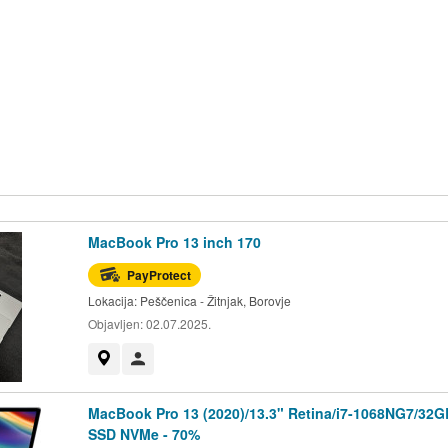
MacBook Pro 13 inch 170
PayProtect
Lokacija:
Peščenica - Žitnjak, Borovje
Objavljen:
02.07.2025.
Prikaži na mapi
Korisnik nije trgovac
MacBook Pro 13 (2020)/13.3" Retina/i7-1068NG7/32
SSD NVMe - 70%