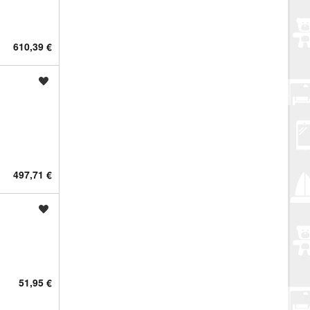
610,39 €
Spremi oglas
497,71 €
Spremi oglas
51,95 €