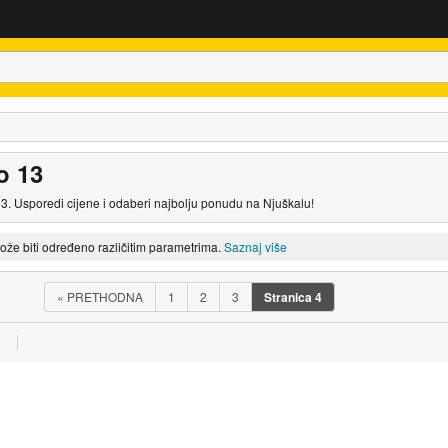
o 13
3. Usporedi cijene i odaberi najbolju ponudu na Njuškalu!
može biti određeno različitim parametrima.
Saznaj više
«
PRETHODNA
1
2
3
Stranica
4