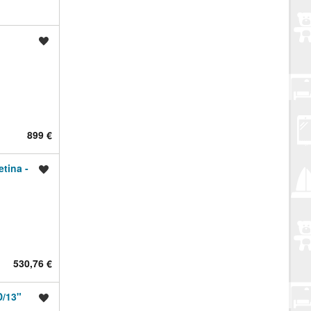
Spremi oglas
899 €
tina -
Spremi oglas
530,76 €
/13"
Spremi oglas