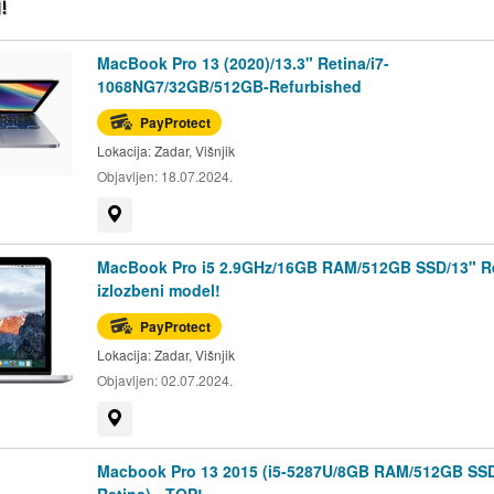
MacBook Pro 13 (2020)/13.3" Retina/i7-
1068NG7/32GB/512GB-Refurbished
PayProtect
Lokacija:
Zadar, Višnjik
Objavljen:
18.07.2024.
Prikaži na mapi
MacBook Pro i5 2.9GHz/16GB RAM/512GB SSD/13" Re
izlozbeni model!
PayProtect
Lokacija:
Zadar, Višnjik
Objavljen:
02.07.2024.
Prikaži na mapi
Macbook Pro 13 2015 (i5-5287U/8GB RAM/512GB SSD