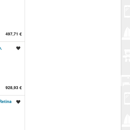
497,71 €
,
Spremi oglas
928,93 €
Retina
Spremi oglas