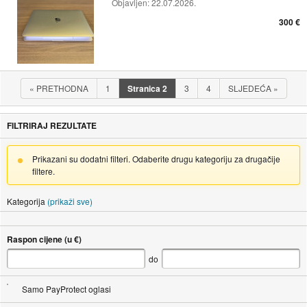
Objavljen:
22.07.2026.
300 €
«
PRETHODNA
1
Stranica
2
3
4
SLJEDEĆA
»
FILTRIRAJ REZULTATE
Prikazani su dodatni filteri. Odaberite drugu kategoriju za drugačije
filtere.
Kategorija
(prikaži sve)
Raspon cijene (u €)
do
Samo PayProtect oglasi