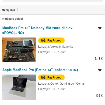
99
oglasa
Njuškalo oglasi
MacBook Pro 13" Unibody Mid 2009, dijelovi
Spremi oglas
#POVOLJNO#
PayProtect
Lokacija:
Vukovar, Sajmište
Objavljen:
31.07.2026.
5,18 €
Apple MacBook Pro (Retina 13”, početak 2015.)
Spremi oglas
PayProtect
Lokacija:
Osijek, Gornji grad / Centar
Objavljen:
30.07.2026.
135 €