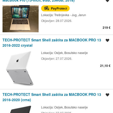
Spremi oglas
PayProtect
Lokacija:
Trešnjevka - Jug, Jarun
Objavljen:
28.07.2026.
219 €
TECH-PROTECT Smart Shell zaštita za MACBOOK PRO 13
Spremi oglas
2016-2022 crystal
Lokacija:
Osijek, Bosutsko naselje
Objavljen:
27.07.2026.
21,10 €
TECH-PROTECT Smart Shell zaštita za MACBOOK PRO 13
Spremi oglas
2016-2020 (crna)
Lokacija:
Osijek, Bosutsko naselje
Objavljen:
27.07.2026.