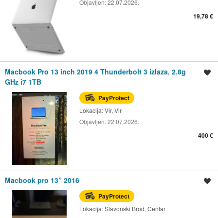
Objavljen:
22.07.2026.
19,78 €
Macbook Pro 13 inch 2019 4 Thunderbolt 3 izlaza, 2.8g
Spremi oglas
GHz i7 1TB
PayProtect
Lokacija:
Vir, Vir
Objavljen:
22.07.2026.
400 €
Macbook pro 13” 2016
Spremi oglas
PayProtect
Lokacija:
Slavonski Brod, Centar