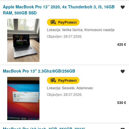
Apple MacBook Pro 13” 2020, 4x Thunderbolt 3, i5, 16GB
Spremi oglas
RAM, 500GB SSD
PayProtect
Lokacija:
Velika Gorica, Kromosovo naselje
Objavljen:
28.07.2026.
420 €
MacBook Pro 13" 2.3Ghz/8GB/256GB
Spremi oglas
PayProtect
Lokacija:
Sesvete, Adamovec
Objavljen:
28.07.2026.
530 €
MacBook Pro (13-inch, 8GB, 256GB, 2018)