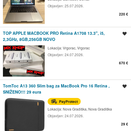
Objavljen:
25.07.2026.
220 €
TOP APPLE MACBOOK PRO Retina A1708 13.3", i5,
Spremi oglas
2,3GHz, 8GB,256GB NOVO
Lokacija:
Vrgorac, Vrgorac
Objavljen:
24.07.2026.
670 €
TomToc A13 360 Slim bag za MacBook Pro 16 Retina ,
Spremi oglas
SNIŽENO!!! 29 eura
PayProtect
Lokacija:
Nova Gradiška, Nova Gradiška
Objavljen:
24.07.2026.
29 €