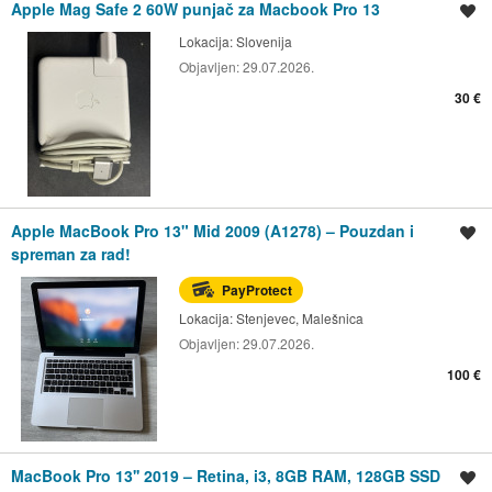
Apple Mag Safe 2 60W punjač za Macbook Pro 13
Spremi oglas
Lokacija:
Slovenija
Objavljen:
29.07.2026.
30 €
Apple MacBook Pro 13" Mid 2009 (A1278) – Pouzdan i
Spremi oglas
spreman za rad!
PayProtect
Lokacija:
Stenjevec, Malešnica
Objavljen:
29.07.2026.
100 €
MacBook Pro 13'' 2019 – Retina, i3, 8GB RAM, 128GB SSD
Spremi oglas