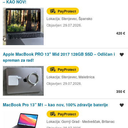
– KAO NOV!
PayProtect
Lokacija:
Stenjevec, Špansko
Objavljen:
29.07.2026.
420 €
Apple MacBook PRO 13" Mid 2017 128GB SSD – Odličan i
Spremi oglas
spreman za rad!
PayProtect
Lokacija:
Stenjevec, Malešnica
Objavljen:
29.07.2026.
350 €
MacBook Pro 13” M1 – kao nov, 100% zdravlje baterije
Spremi oglas
PayProtect
Lokacija:
Gornji Grad - Medveščak, Britanac
Objavljen:
28.07.2026.