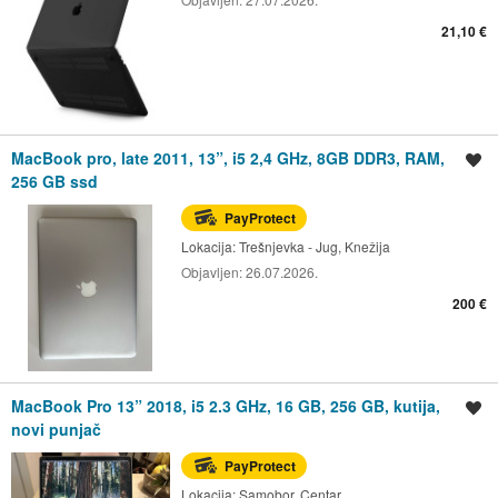
21,10 €
MacBook pro, late 2011, 13”, i5 2,4 GHz, 8GB DDR3, RAM,
Spremi oglas
256 GB ssd
PayProtect
Lokacija:
Trešnjevka - Jug, Knežija
Objavljen:
26.07.2026.
200 €
MacBook Pro 13” 2018, i5 2.3 GHz, 16 GB, 256 GB, kutija,
Spremi oglas
novi punjač
PayProtect
Lokacija:
Samobor, Centar