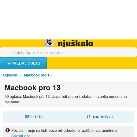
Hrana i piće
Turistički smještaj
Poslovi
Njuškalo naslovnica
PREDAJ OGLAS
Oglasnik
Macbook pro 13
Macbook pro 13
99 oglasa: Macbook pro 13. Usporedi cijene i odaberi najbolju ponudu na
Njuškalu!
FILTERI
SORTIRAJ
NAJNOVIJI
Pozicioniranje na listi može biti određeno različitim parametrima.
Saznaj više