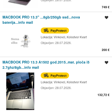
749 €
MACBOOK PRO 13.3" ...8gb/250gb ssd...nova
Spremi oglas
baterija...info mail
PayProtect
Lokacija:
Vinkovci, Kolodvor Kvart
Objavljen:
28.07.2026.
200 €
MACBOOK PRO 13.3 A1502 god.2015..mat. ploča i5
Spremi oglas
2.7ghz/8gb...info mail
PayProtect
Lokacija:
Vinkovci, Kolodvor Kvart
Objavljen:
28.07.2026.
132,72 €