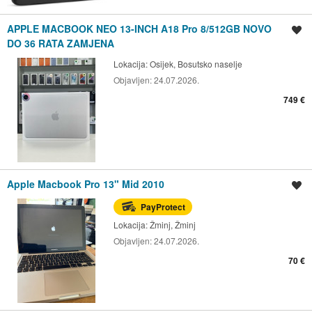
APPLE MACBOOK NEO 13-INCH A18 Pro 8/512GB NOVO
Spremi oglas
DO 36 RATA ZAMJENA
Lokacija:
Osijek, Bosutsko naselje
Objavljen:
24.07.2026.
749 €
Apple Macbook Pro 13" Mid 2010
Spremi oglas
PayProtect
Lokacija:
Žminj, Žminj
Objavljen:
24.07.2026.
70 €