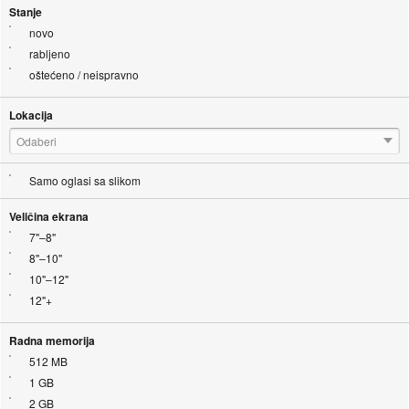
Stanje
novo
rabljeno
oštećeno / neispravno
Lokacija
Odaberi
Samo oglasi sa slikom
Veličina ekrana
7"–8"
8"–10"
10"–12"
12"+
Radna memorija
512 MB
1 GB
2 GB