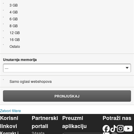
3 GB
4 GB
6 GB
8 GB
12 GB
16 GB
Ostalo
Unutarnja memorija
Samo oglasi webshopova
PRONJUŠKAJ
Zatvori filtere
Korisni
Partnerski
Preuzmi
Potraži nas
linkovi
portali
aplikaciju
Facebook
TikTok
Instagram
YouTu
Kontakt i
24sata
LinkedIn
Njuškalo blog
iOS aplikacija