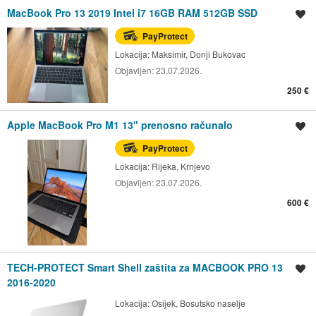
MacBook Pro 13 2019 Intel i7 16GB RAM 512GB SSD
Spremi oglas
PayProtect
Lokacija:
Maksimir, Donji Bukovac
Objavljen:
23.07.2026.
250 €
Apple MacBook Pro M1 13" prenosno računalo
Spremi oglas
PayProtect
Lokacija:
Rijeka, Krnjevo
Objavljen:
23.07.2026.
600 €
TECH-PROTECT Smart Shell zaštita za MACBOOK PRO 13
Spremi oglas
2016-2020
Lokacija:
Osijek, Bosutsko naselje