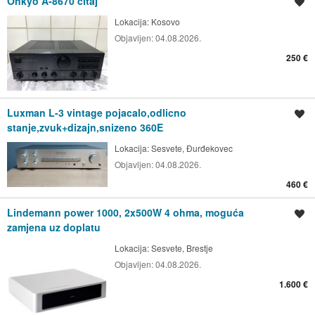
Onkyo A-8670 citaj
Spremi oglas
Lokacija:
Kosovo
Objavljen:
04.08.2026.
250 €
Luxman L-3 vintage pojacalo,odlicno
Spremi oglas
stanje,zvuk+dizajn,snizeno 360E
Lokacija:
Sesvete, Đurđekovec
Objavljen:
04.08.2026.
460 €
Lindemann power 1000, 2x500W 4 ohma, moguća
Spremi oglas
zamjena uz doplatu
Lokacija:
Sesvete, Brestje
Objavljen:
04.08.2026.
1.600 €