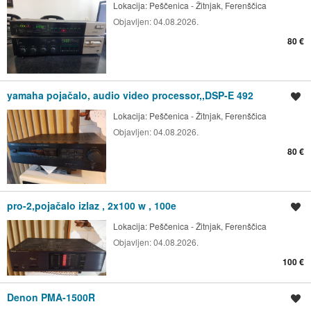
Lokacija:
Peščenica - Žitnjak, Ferenščica
Objavljen:
04.08.2026.
80 €
yamaha pojačalo, audio video processor,,DSP-E 492
Spremi oglas
Lokacija:
Peščenica - Žitnjak, Ferenščica
Objavljen:
04.08.2026.
80 €
pro-2,pojačalo izlaz , 2x100 w , 100e
Spremi oglas
Lokacija:
Peščenica - Žitnjak, Ferenščica
Objavljen:
04.08.2026.
100 €
Denon PMA-1500R
Spremi oglas