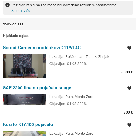
Pozicioniranje na listi može biti određeno različitim parametrima.
Saznaj više
1509
oglasa
Njuškalo oglasi
Sound Carrier monoblokovi 211/VT4C
Spremi oglas
Lokacija:
Peščenica - Žitnjak, Žitnjak
Objavljen:
04.08.2026.
3.000 €
SAE 2200 finalno pojačalo snage
Spremi oglas
Lokacija:
Pula, Monte Zaro
Objavljen:
04.08.2026.
300 €
Korato KTA100 pojačalo
Spremi oglas
Lokacija:
Pula, Monte Zaro