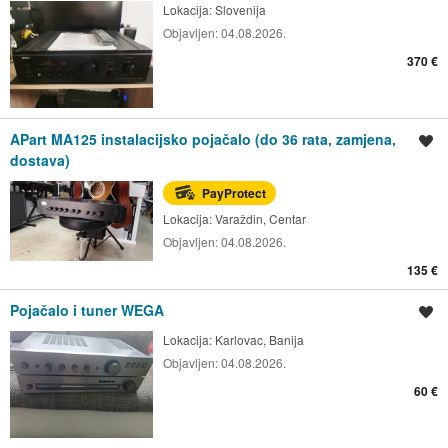
Lokacija:
Slovenija
Objavljen:
04.08.2026.
370 €
APart MA125 instalacijsko pojačalo (do 36 rata, zamjena,
Spremi oglas
dostava)
PayProtect
Lokacija:
Varaždin, Centar
Objavljen:
04.08.2026.
135 €
Pojačalo i tuner WEGA
Spremi oglas
Lokacija:
Karlovac, Banija
Objavljen:
04.08.2026.
60 €