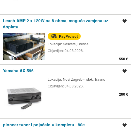
Leach AMP 2 x 120W na 8 ohma, moguća zamjena uz
Spremi oglas
doplatu
PayProtect
Lokacija:
Sesvete, Brestje
Objavljen:
04.08.2026.
550 €
Yamaha AX-596
Spremi oglas
Lokacija:
Novi Zagreb - Istok, Travno
Objavljen:
04.08.2026.
280 €
pioneer tuner i pojačalo u kompletu , 80e
Spremi oglas