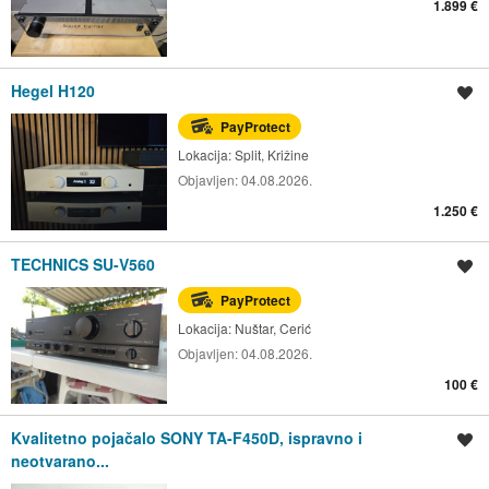
1.899 €
Hegel H120
Spremi oglas
PayProtect
Lokacija:
Split, Križine
Objavljen:
04.08.2026.
1.250 €
TECHNICS SU-V560
Spremi oglas
PayProtect
Lokacija:
Nuštar, Cerić
Objavljen:
04.08.2026.
100 €
Kvalitetno pojačalo SONY TA-F450D, ispravno i
Spremi oglas
neotvarano...