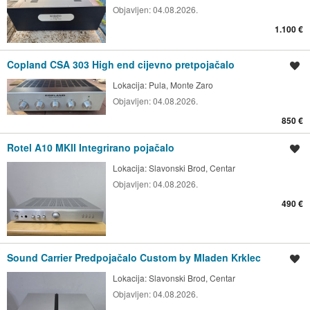
Objavljen:
04.08.2026.
1.100 €
Copland CSA 303 High end cijevno pretpojačalo
Spremi oglas
Lokacija:
Pula, Monte Zaro
Objavljen:
04.08.2026.
850 €
Rotel A10 MKII Integrirano pojačalo
Spremi oglas
Lokacija:
Slavonski Brod, Centar
Objavljen:
04.08.2026.
490 €
Sound Carrier Predpojačalo Custom by Mladen Krklec
Spremi oglas
Lokacija:
Slavonski Brod, Centar
Objavljen:
04.08.2026.