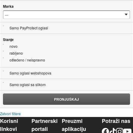
Marka
Samo PayProtect oglasi
Stanje
novo
rabljeno
oštećeno / neispravno
Samo oglasi webshopova
Samo oglasi sa slikom
PRONJUŠKAJ
Zatvori filtere
Korisni
Partnerski
Preuzmi
Potraži nas
linkovi
portali
aplikaciju
Facebook
TikTok
Instagram
YouTu