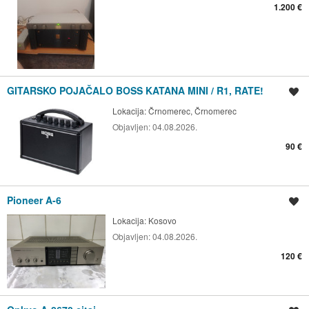
1.200 €
GITARSKO POJAČALO BOSS KATANA MINI / R1, RATE!
Spremi oglas
Lokacija:
Črnomerec, Črnomerec
Objavljen:
04.08.2026.
90 €
Pioneer A-6
Spremi oglas
Lokacija:
Kosovo
Objavljen:
04.08.2026.
120 €