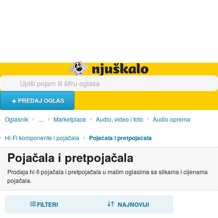
Hrana i piće
Turistički smještaj
Poslovi
Njuškalo naslovnica
PREDAJ OGLAS
Oglasnik
…
Marketplace
Audio, video i foto
Audio oprema
Hi-Fi komponente i pojačala
Pojačala i pretpojačala
Pojačala i pretpojačala
Prodaja hi-fi pojačala i pretpojačala u malim oglasima sa slikama i cijenama
pojačala.
FILTERI
SORTIRAJ
NAJNOVIJI