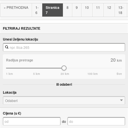
«
PRETHODNA
1-
Stranica
8
9
10
11
12
13-
6
7
18
FILTRIRAJ REZULTATE
Unesi željenu lokaciju
20
Radijus pretrage
km
1 km
5 km
20 km
100 km
Sve
ili odaberi
Lokacija
Odaberi
Cijena (u €)
do