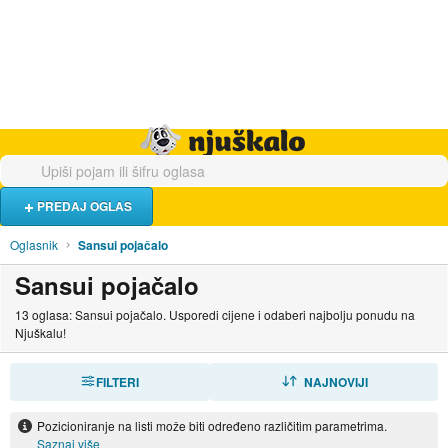
Hrana i piće
Turistički smještaj
Poslovi
Njuškalo naslovnica
PREDAJ OGLAS
Oglasnik
Sansui pojačalo
Sansui pojačalo
13 oglasa: Sansui pojačalo. Usporedi cijene i odaberi najbolju ponudu na
Njuškalu!
FILTERI
SORTIRAJ
NAJNOVIJI
Pozicioniranje na listi može biti određeno različitim parametrima.
Saznaj više