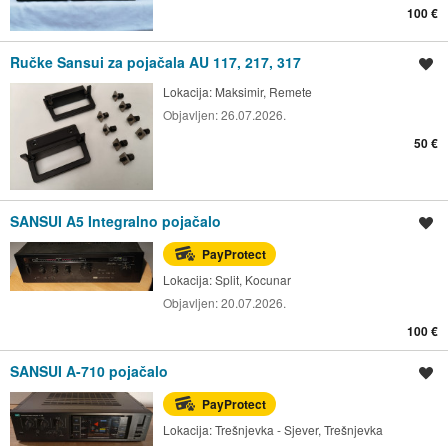
100 €
Ručke Sansui za pojačala AU 117, 217, 317
Spremi oglas
Lokacija:
Maksimir, Remete
Objavljen:
26.07.2026.
50 €
SANSUI A5 Integralno pojačalo
Spremi oglas
PayProtect
Lokacija:
Split, Kocunar
Objavljen:
20.07.2026.
100 €
SANSUI A-710 pojačalo
Spremi oglas
PayProtect
Lokacija:
Trešnjevka - Sjever, Trešnjevka