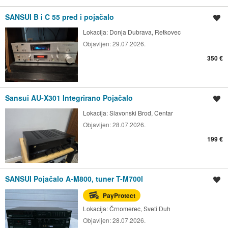
SANSUI B i C 55 pred i pojačalo
Spremi oglas
Lokacija:
Donja Dubrava, Retkovec
Objavljen:
29.07.2026.
350 €
Sansui AU-X301 Integrirano Pojačalo
Spremi oglas
Lokacija:
Slavonski Brod, Centar
Objavljen:
28.07.2026.
199 €
SANSUI Pojačalo A-M800, tuner T-M700l
Spremi oglas
PayProtect
Lokacija:
Črnomerec, Sveti Duh
Objavljen:
28.07.2026.