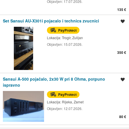
Objavljen:
17.07.2026.
135 €
Set Sansui AU-X301i pojacalo i technics zvucnici
Spremi oglas
PayProtect
Lokacija:
Trogir, Zulijan
Objavljen:
15.07.2026.
350 €
Sansui A-500 pojačalo, 2x30 W pri 8 Ohma, potpuno
Spremi oglas
ispravno
PayProtect
Lokacija:
Rijeka, Zamet
Objavljen:
12.07.2026.
80 €