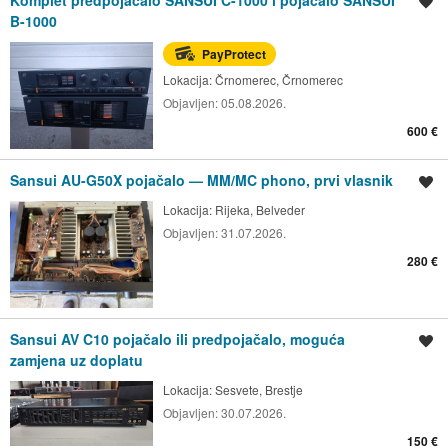
Spremi oglas
B-1000
PayProtect
Lokacija:
Črnomerec, Črnomerec
Objavljen:
05.08.2026.
600 €
Sansui AU-G50X pojačalo — MM/MC phono, prvi vlasnik
Spremi oglas
Lokacija:
Rijeka, Belveder
Objavljen:
31.07.2026.
280 €
Sansui AV C10 pojačalo ili predpojačalo, moguća
Spremi oglas
zamjena uz doplatu
Lokacija:
Sesvete, Brestje
Objavljen:
30.07.2026.
150 €