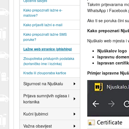
Općeniti savjeti
Takvim prijevarama mogu
Kako prepoznati lažne e-
WhatsApp i Facebook po
mailove?
Ako ti se poruka čini s
Kako prijaviti lažni e-mail
Kako prepoznati Nju
Kako prepoznati lažne SMS
poruke?
Njuškalo web mjesta i 
Lažne web stranice (phishing)
Njuškalov logo
Ispravnu domen
Zloupotreba pristupnih podataka
Ispravan certifi
(korisničko ime i lozinka)
Primjer ispravne Njuš
Krađa ili zlouporaba kartice
Sigurnost na Njuškalu
Prijava sumnjivih oglasa i
korisnika
Kućni ljubimci
Važna obavijest