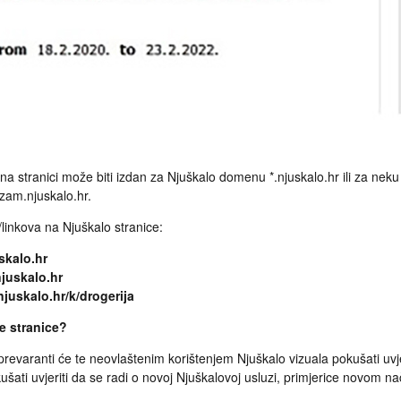
ti na stranici može biti izdan za Njuškalo domenu *.njuskalo.hr ili za nek
izam.njuskalo.hr.
/linkova na Njuškalo stranice:
skalo.hr
njuskalo.hr
njuskalo.hr/k/drogerija
e stranice?
prevaranti će te neovlaštenim korištenjem Njuškalo vizuala pokušati uvjer
okušati uvjeriti da se radi o novoj Njuškalovoj usluzi, primjerice novom na