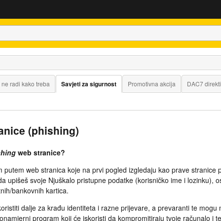
 ne radi kako treba
Savjeti za sigurnost
Promotivna akcija
DAC7 direkt
anice (phishing)
shing
web stranice?
 putem web stranica koje na prvi pogled izgledaju kao prave stranice p
da upišeš svoje Njuškalo pristupne podatke (korisničko ime i lozinku), 
tnih/bankovnih kartica.
ristiti dalje za krađu identiteta i razne prijevare, a prevaranti te mogu 
lonamjerni program koji će iskoristi da kompromitiraju tvoje računalo i 