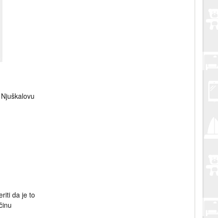
u Njuškalovu
iti da je to
činu