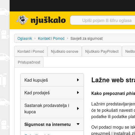
Njuškalo naslovnica
Oglasnik
Kontakt i Pomoć
Savjeti za sigurnost
Kontakt i Pomoć
Njuškalo osnove
Njuškalo PayProtect
Nešto
Pristupačnost
Lažne web str
Kad kupuješ
Kad prodaješ
Kako prepoznati
phi
Lažnim predstavljanjem
Sastanak prodavatelja i
će te pokušati navesti 
kupca
podatke ili podatke pla
Sigurnost na internetu
Ovi podaci mogu se isko
preuzmeš i instaliraš z