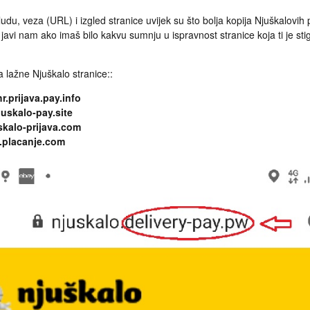
ludu, veza (URL) i izgled stranice uvijek su što bolja kopija Njuškalovih 
i javi nam ako imaš bilo kakvu sumnju u ispravnost stranice koja ti je st
a lažne Njuškalo stranice::
hr.prijava.pay.info
juskalo-pay.site
uskalo-prijava.com
o.placanje.com