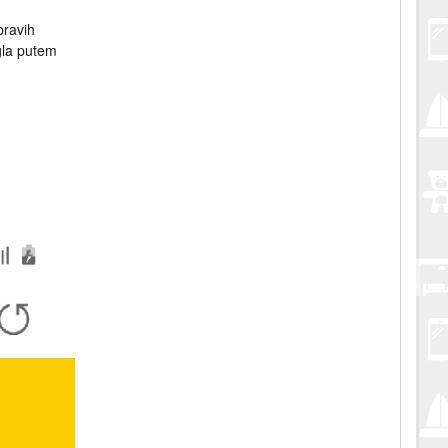
pravih
igla putem