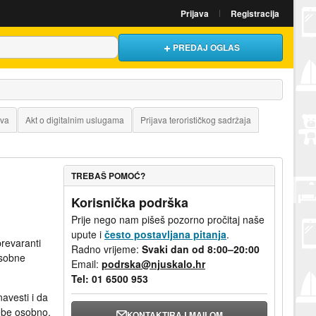
Prijava
Registracija
PREDAJ OGLAS
iva
Akt o digitalnim uslugama
Prijava terorističkog sadržaja
TREBAŠ POMOĆ?
Korisnička podrška
Prije nego nam pišeš pozorno pročitaj naše
upute i
često postavljana pitanja
.
revaranti
Radno vrijeme:
Svaki dan od 8:00–20:00
osobne
Email:
podrska@njuskalo.hr
Tel:
01 6500 953
navesti i da
tebe osobno.
KONTAKTIRAJ MAILOM