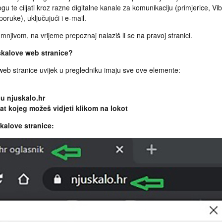
 te ciljati kroz razne digitalne kanale za komunikaciju (primjerice, Vib
ruke), uključujući i e-mail.
umnjivom, na vrijeme prepoznaj nalaziš li se na pravoj stranici.
škalove web stranice?
web stranice uvijek u pregledniku imaju sve ove elemente:
u njuskalo.hr
kat kojeg možeš vidjeti klikom na lokot
kalove stranice: