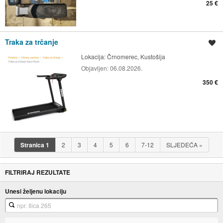
25 €
Traka za trčanje
Spremi oglas
Lokacija:
Črnomerec, Kustošija
Objavljen:
06.08.2026.
350 €
Stranica
1
2
3
4
5
6
7-12
SLJEDEĆA
»
FILTRIRAJ REZULTATE
Unesi željenu lokaciju