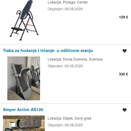
Lokacija:
Požega, Centar
Objavljen:
06.08.2026.
129 €
Traka za hodanje i trčanje- u odličnom stanju
Spremi oglas
Lokacija:
Donja Dubrava, Dubrava
Objavljen:
06.08.2026.
330 €
Steper Active AS100
Spremi oglas
Lokacija:
Osijek, Donji grad
Objavljen:
06.08.2026.