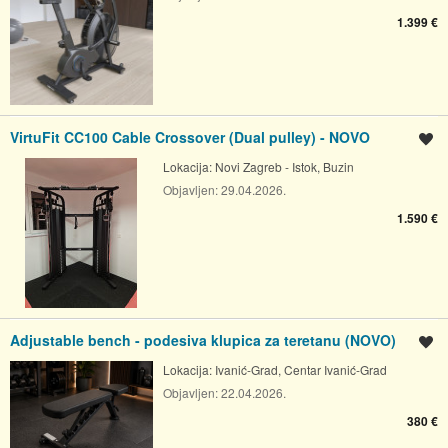
1.399 €
VirtuFit CC100 Cable Crossover (Dual pulley) - NOVO
Spremi oglas
Lokacija:
Novi Zagreb - Istok, Buzin
Objavljen:
29.04.2026.
1.590 €
Adjustable bench - podesiva klupica za teretanu (NOVO)
Spremi oglas
Lokacija:
Ivanić-Grad, Centar Ivanić-Grad
Objavljen:
22.04.2026.
380 €