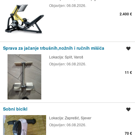
Objavljen:
06.08.2026.
2.400 €
Sprava za jačanje trbušnih,nožnih i ručnih mišića
Spremi oglas
Lokacija:
Split, Varoš
Objavljen:
06.08.2026.
11 €
Sobni bicikl
Spremi oglas
Lokacija:
Zaprešić, Sjever
Objavljen:
06.08.2026.
70 €