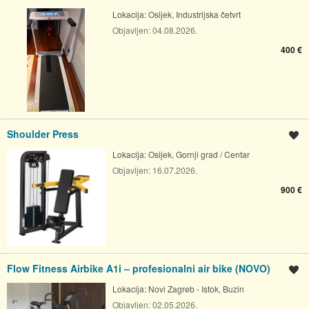
Lokacija:
Osijek, Industrijska četvrt
Objavljen:
04.08.2026.
400 €
Shoulder Press
Spremi oglas
Lokacija:
Osijek, Gornji grad / Centar
Objavljen:
16.07.2026.
900 €
Flow Fitness Airbike A1i – profesionalni air bike (NOVO)
Spremi oglas
Lokacija:
Novi Zagreb - Istok, Buzin
Objavljen:
02.05.2026.