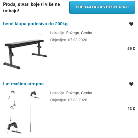
Prodaj stvari koje ti više ne
PREDAJ OGLAS BESPLATNO
trebaju!
benč klupa podesiva do 200kg
Spremi oglas
Lokacija:
Požega, Centar
Objavljen:
07.08.2026.
59 €
Lat mašina stropna
Spremi oglas
Lokacija:
Požega, Centar
Objavljen:
07.08.2026.
43 €