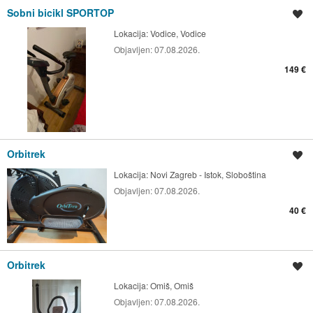
Sobni bicikl SPORTOP
Spremi oglas
Lokacija:
Vodice, Vodice
Objavljen:
07.08.2026.
149 €
Orbitrek
Spremi oglas
Lokacija:
Novi Zagreb - Istok, Sloboština
Objavljen:
07.08.2026.
40 €
Orbitrek
Spremi oglas
Lokacija:
Omiš, Omiš
Objavljen:
07.08.2026.