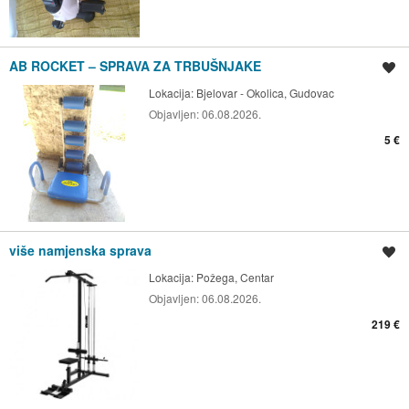
AB ROCKET – SPRAVA ZA TRBUŠNJAKE
Spremi oglas
Lokacija:
Bjelovar - Okolica, Gudovac
Objavljen:
06.08.2026.
5 €
više namjenska sprava
Spremi oglas
Lokacija:
Požega, Centar
Objavljen:
06.08.2026.
219 €