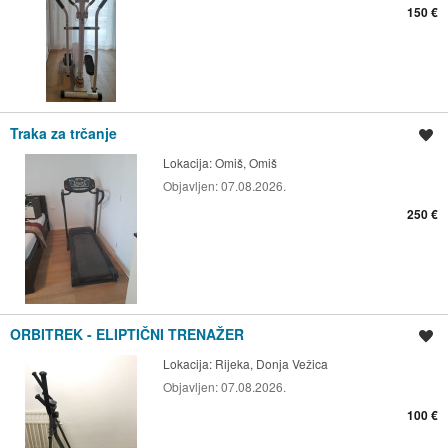
150 €
Traka za trčanje
Spremi oglas
Lokacija:
Omiš, Omiš
Objavljen:
07.08.2026.
250 €
ORBITREK - ELIPTIČNI TRENAŽER
Spremi oglas
Lokacija:
Rijeka, Donja Vežica
Objavljen:
07.08.2026.
100 €