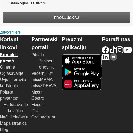
Samo oglasi sa slikom
PRONJUŠKAJ
Zatvori filtere
Korisni
Partnerski
Preuzmi
Potraži nas
linkovi
portali
aplikaciju
Facebook
TikTok
Instagram
YouTu
Kontakt i
24sata
LinkedIn
Njuškalo blog
iOS aplikacija
pomoć
Poslovni
O nama
dnevnik
Android aplikacija
Oglašavanje
Večernji list
Uvjeti i pravila
missMAMA
korištenja
missZDRAVA
Huawei aplikacija
Politika
Miss7
privatnosti
Gastro
Podešavanje
Pixsell
kolačića
Diva
Načini plaćanja
Ordinacija.hr
Mapa stranica
Blog