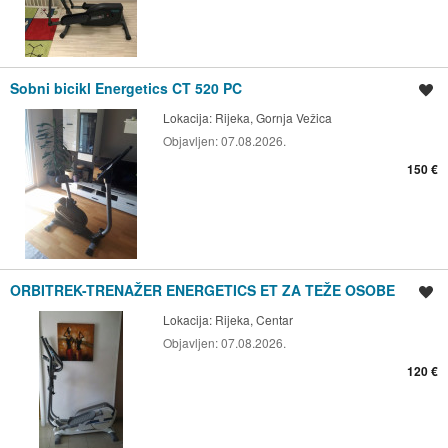
Sobni bicikl Energetics CT 520 PC
Spremi oglas
Lokacija:
Rijeka, Gornja Vežica
Objavljen:
07.08.2026.
150 €
ORBITREK-TRENAŽER ENERGETICS ET ZA TEŽE OSOBE
Spremi oglas
Lokacija:
Rijeka, Centar
Objavljen:
07.08.2026.
120 €