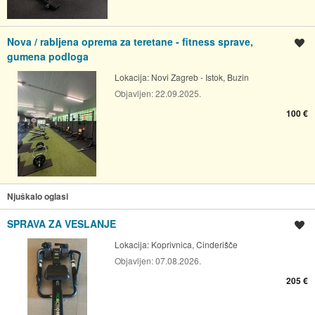
Nova / rabljena oprema za teretane - fitness sprave,
Spremi oglas
gumena podloga
Lokacija:
Novi Zagreb - Istok, Buzin
Objavljen:
22.09.2025.
100 €
Njuškalo oglasi
SPRAVA ZA VESLANJE
Spremi oglas
Lokacija:
Koprivnica, Cinderišče
Objavljen:
07.08.2026.
205 €