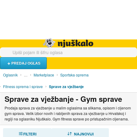
Hrana i piće
Turistički smještaj
Poslovi
Njuškalo naslovnica
PREDAJ OGLAS
Oglasnik
…
Marketplace
Sportska oprema
Fitness oprema i sprave
Sprave za vježbanje
Sprave za vježbanje - Gym sprave
Prodaja sprava za vježbanje u malim oglasima sa slikama, opisom i cijenom
gym sprava. Velik izbor novih i rabljenih sprava za vježbanje u Hrvatskoj i
regiji na oglasniku Njuškalo. Gym fitness sprave po pristupačnim cijenama.
FILTERI
SORTIRAJ
NAJNOVIJI