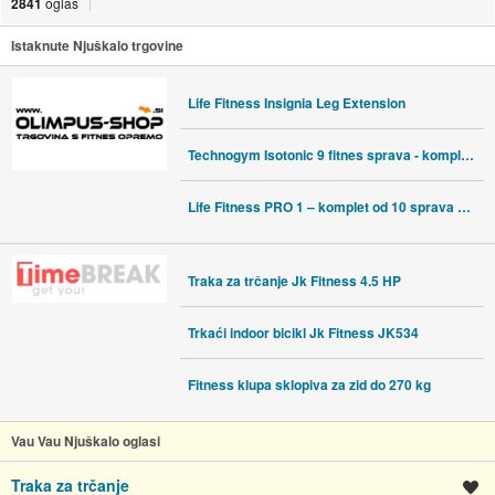
2841
oglas
Istaknute Njuškalo trgovine
Life Fitness Insignia Leg Extension
Technogym Isotonic 9 fitnes sprava - komplet ili pojedinačno
Life Fitness PRO 1 – komplet od 10 sprava za snagu ili pojedinačno
Traka za trčanje Jk Fitness 4.5 HP
Trkaći indoor bicikl Jk Fitness JK534
Fitness klupa sklopiva za zid do 270 kg
Vau Vau Njuškalo oglasi
Traka za trčanje
Spremi oglas