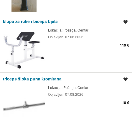
klupa za ruke i biceps bjela
Spremi oglas
Lokacija:
Požega, Centar
Objavljen:
07.08.2026.
119 €
triceps šipka puna kromirana
Spremi oglas
Lokacija:
Požega, Centar
Objavljen:
07.08.2026.
18 €