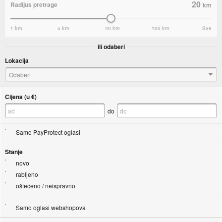
20
Radijus pretrage
km
1 km
5 km
20 km
100 km
Sve
ili odaberi
Lokacija
Odaberi
Cijena (u €)
do
Samo PayProtect oglasi
Stanje
novo
rabljeno
oštećeno / neispravno
Samo oglasi webshopova