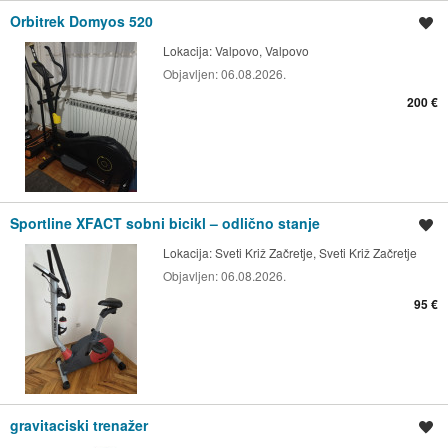
Orbitrek Domyos 520
Spremi oglas
Lokacija:
Valpovo, Valpovo
Objavljen:
06.08.2026.
200 €
Sportline XFACT sobni bicikl – odlično stanje
Spremi oglas
Lokacija:
Sveti Križ Začretje, Sveti Križ Začretje
Objavljen:
06.08.2026.
95 €
gravitaciski trenažer
Spremi oglas