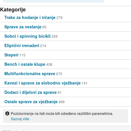
Kategorije
Trake za hodanje i trčanje
279
Sprave za veslanje
65
Sobni i spinning bicikli
359
Eliptični trenažeri
214
Steperi
115
Bench i ostale klupe
408
Multifunkcionalne sprave
670
Kavezi i sprave za slobodno vježbanje
141
Dodaci i dijelovi za sprave
91
Ostale sprave za vježbanje
499
Pozicioniranje na listi može biti određeno različitim parametrima.
Saznaj više