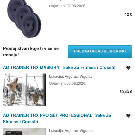
Objavljen:
07.08.2026.
12 €
Prodaj stvari koje ti više ne
PREDAJ OGLAS BESPLATNO
trebaju!
AB TRAINER TRX MASKIRNI Trake Za Fitness i Crossfit
Spremi oglas
Lokacija:
Vrgorac, Vrgorac
Objavljen:
07.08.2026.
50,43 €
AB TRAINER TRX PRO SET PROFESSIONAL Trake Za
Spremi oglas
Fitness i Crossfit
Lokacija:
Vrgorac, Vrgorac