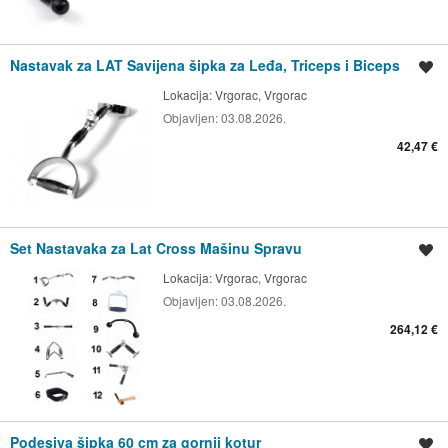
Nastavak za LAT Savijena šipka za Leđa, Triceps i Biceps
Spremi oglas
Lokacija:
Vrgorac, Vrgorac
Objavljen:
03.08.2026.
42,47 €
Set Nastavaka za Lat Cross Mašinu Spravu
Spremi oglas
Lokacija:
Vrgorac, Vrgorac
Objavljen:
03.08.2026.
264,12 €
Podesiva šipka 60 cm za gornji kotur
Spremi oglas