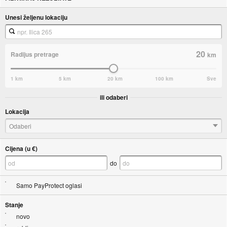
Unesi željenu lokaciju
20
Radijus pretrage
km
1 km
5 km
20 km
100 km
Sve
ili odaberi
Lokacija
Odaberi
Cijena (u €)
do
Samo PayProtect oglasi
Stanje
novo