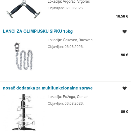
Lokacija:
Vrgorac, Vrgorac
Objavljen:
07.08.2026.
18,58 €
LANCI ZA OLIMPIJSKU ŠIPKU 15kg
Spremi oglas
Lokacija:
Čakovec, Buzovec
Objavljen:
06.08.2026.
90 €
nosač dodataka za multifunkcionalne sprave
Spremi oglas
Lokacija:
Požega, Centar
Objavljen:
06.08.2026.
89 €