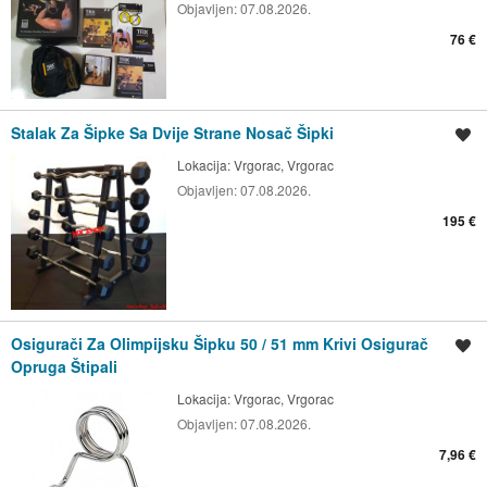
Objavljen:
07.08.2026.
76 €
Stalak Za Šipke Sa Dvije Strane Nosač Šipki
Spremi oglas
Lokacija:
Vrgorac, Vrgorac
Objavljen:
07.08.2026.
195 €
Osigurači Za Olimpijsku Šipku 50 / 51 mm Krivi Osigurač
Spremi oglas
Opruga Štipali
Lokacija:
Vrgorac, Vrgorac
Objavljen:
07.08.2026.
7,96 €