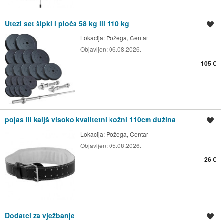
Utezi set šipki i ploča 58 kg ili 110 kg
Spremi oglas
Lokacija:
Požega, Centar
Objavljen:
06.08.2026.
105 €
pojas ili kaijš visoko kvalitetni kožni 110cm dužina
Spremi oglas
Lokacija:
Požega, Centar
Objavljen:
05.08.2026.
26 €
Dodatci za vježbanje
Spremi oglas