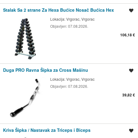
Stalak Sa 2 strane Za Hexa Bućice Nosač Bućica Hex
Spremi oglas
Lokacija:
Vrgorac, Vrgorac
Objavljen:
07.08.2026.
106,18 €
Duga PRO Ravna Šipka za Cross Mašinu
Spremi oglas
Lokacija:
Vrgorac, Vrgorac
Objavljen:
07.08.2026.
39,82 €
Kriva Šipka / Nastavak za Triceps i Biceps
Spremi oglas