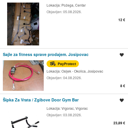
Lokacija:
Požega, Centar
Objavljen:
05.08.2026.
12 €
Sajle za fitness sprave prodajem. Josipovac
Spremi oglas
PayProtect
Lokacija:
Osijek - Okolica, Josipovac
Objavljen:
04.08.2026.
8 €
Šipka Za Vrata / Zgibove Door Gym Bar
Spremi oglas
Lokacija:
Vrgorac, Vrgorac
Objavljen:
03.08.2026.
23,89 €