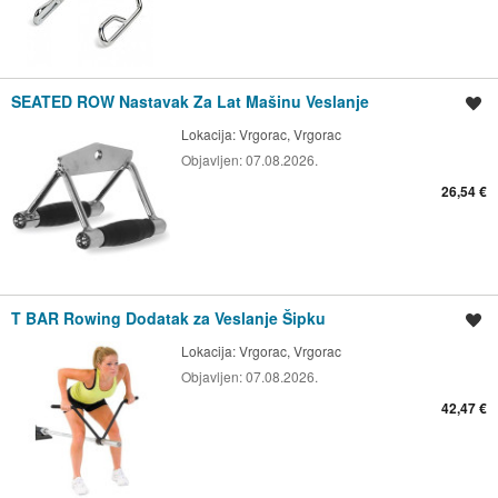
SEATED ROW Nastavak Za Lat Mašinu Veslanje
Spremi oglas
Lokacija:
Vrgorac, Vrgorac
Objavljen:
07.08.2026.
26,54 €
T BAR Rowing Dodatak za Veslanje Šipku
Spremi oglas
Lokacija:
Vrgorac, Vrgorac
Objavljen:
07.08.2026.
42,47 €