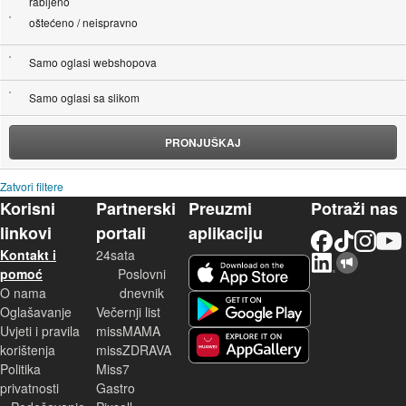
rabljeno
oštećeno / neispravno
Samo oglasi webshopova
Samo oglasi sa slikom
PRONJUŠKAJ
Zatvori filtere
Korisni
Partnerski
Preuzmi
Potraži nas
linkovi
portali
aplikaciju
Facebook
TikTok
Instagram
YouTu
Kontakt i
24sata
LinkedIn
Njuškalo blog
iOS aplikacija
pomoć
Poslovni
O nama
dnevnik
Android aplikacija
Oglašavanje
Večernji list
Uvjeti i pravila
missMAMA
korištenja
missZDRAVA
Huawei aplikacija
Politika
Miss7
privatnosti
Gastro