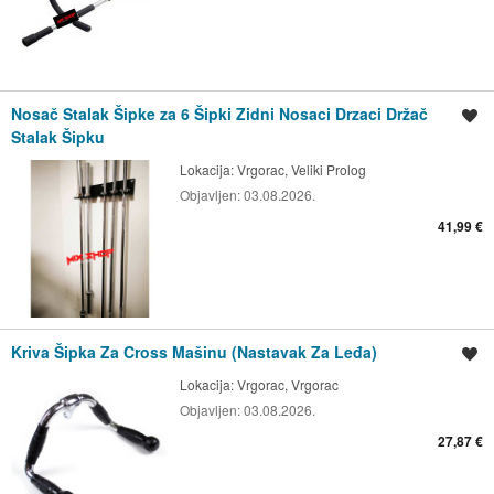
Nosač Stalak Šipke za 6 Šipki Zidni Nosaci Drzaci Držač
Spremi oglas
Stalak Šipku
Lokacija:
Vrgorac, Veliki Prolog
Objavljen:
03.08.2026.
41,99 €
Kriva Šipka Za Cross Mašinu (Nastavak Za Leđa)
Spremi oglas
Lokacija:
Vrgorac, Vrgorac
Objavljen:
03.08.2026.
27,87 €