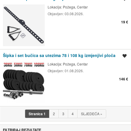
Lokacija:
Požega, Centar
Objavljen:
03.08.2026.
19 €
Šipka i set bučica sa utezima 78 i 108 kg izmjenjivi ploča
Spremi oglas
Lokacija:
Požega, Centar
Objavljen:
01.08.2026.
146 €
Stranica
1
2
3
4
SLJEDEĆA
»
FILTRIRAJ REZULTATE