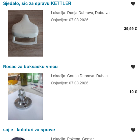
Sjedalo, sic za spravu KETTLER
Spremi oglas
Lokacija:
Donja Dubrava, Dubrava
Objavljen:
07.08.2026.
39,99 €
Nosac za boksacku vrecu
Spremi oglas
Lokacija:
Gornja Dubrava, Dubec
Objavljen:
07.08.2026.
10 €
sajle i koloturi za sprave
Spremi oglas
Lokacija:
Požega, Centar