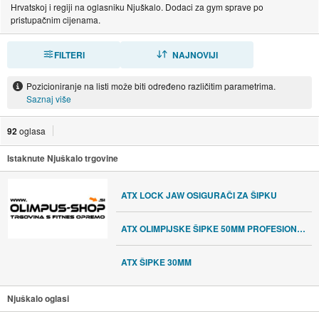
Hrvatskoj i regiji na oglasniku Njuškalo. Dodaci za gym sprave po
pristupačnim cijenama.
FILTERI
SORTIRAJ
NAJNOVIJI
Pozicioniranje na listi može biti određeno različitim parametrima.
Saznaj više
92
oglasa
Istaknute Njuškalo trgovine
ATX LOCK JAW OSIGURAČI ZA ŠIPKU
ATX OLIMPIJSKE ŠIPKE 50MM PROFESIONALNE
ATX ŠIPKE 30MM
Njuškalo oglasi