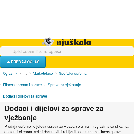
Hrana i piće
Turistički smještaj
Poslovi
Njuškalo naslovnica
PREDAJ OGLAS
Oglasnik
…
Marketplace
Sportska oprema
Fitness oprema i sprave
Sprave za vježbanje
Dodaci i dijelovi za sprave
Dodaci i dijelovi za sprave za
vježbanje
Prodaja opreme i dijelova sprava za vježbanje u malim oglasima sa slikama,
opisom i cijenom. Velik izbor novih i rabljenih dodataka za fitness sprave u