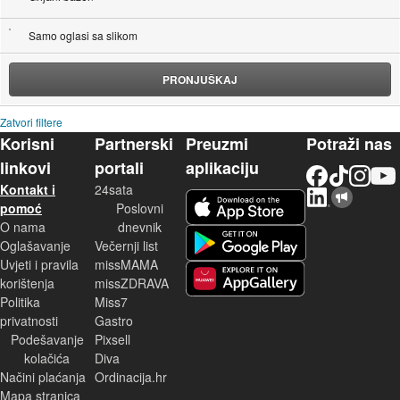
Samo oglasi sa slikom
PRONJUŠKAJ
Zatvori filtere
Korisni
Partnerski
Preuzmi
Potraži nas
linkovi
portali
aplikaciju
Facebook
TikTok
Instagram
YouTu
Kontakt i
24sata
LinkedIn
Njuškalo blog
iOS aplikacija
pomoć
Poslovni
O nama
dnevnik
Android aplikacija
Oglašavanje
Večernji list
Uvjeti i pravila
missMAMA
korištenja
missZDRAVA
Huawei aplikacija
Politika
Miss7
privatnosti
Gastro
Podešavanje
Pixsell
kolačića
Diva
Načini plaćanja
Ordinacija.hr
Mapa stranica