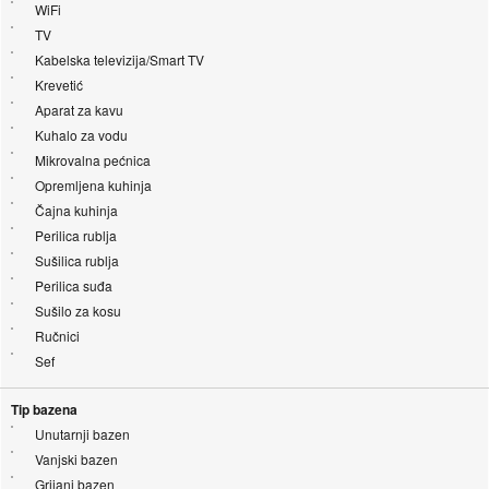
WiFi
TV
Kabelska televizija/Smart TV
Krevetić
Aparat za kavu
Kuhalo za vodu
Mikrovalna pećnica
Opremljena kuhinja
Čajna kuhinja
Perilica rublja
Sušilica rublja
Perilica suđa
Sušilo za kosu
Ručnici
Sef
Tip bazena
Unutarnji bazen
Vanjski bazen
Grijani bazen