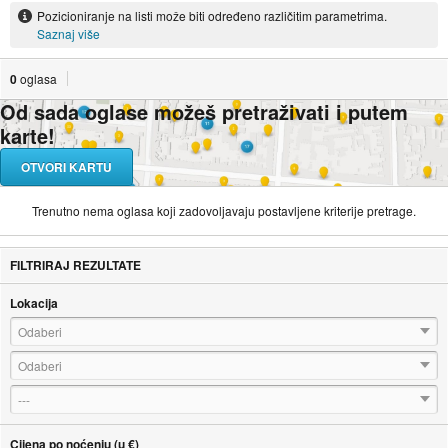
Pozicioniranje na listi može biti određeno različitim parametrima.
Saznaj više
0
oglasa
Od sada oglase možeš pretraživati i putem
karte!
OTVORI KARTU
Trenutno nema oglasa koji zadovoljavaju postavljene kriterije pretrage.
FILTRIRAJ REZULTATE
Lokacija
Odaberi
Odaberi
---
Cijena po noćenju (u €)