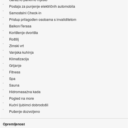
Postaja za punjenje električnih automobila
Samostalni Check-in
Pristup prilagođen osobama s invaliditetom
Balkon/Terasa
Korištenje dvorišta
Roštilj
Zimski vrt
Vanjska kuhinja
Klimatizacija
Grijanje
Fitness
Spa
Sauna
Hidromasažna kada
Pogled na more
Kućni ljubimci dobrodošli
Pušenje dozvoljeno
Opremljenost