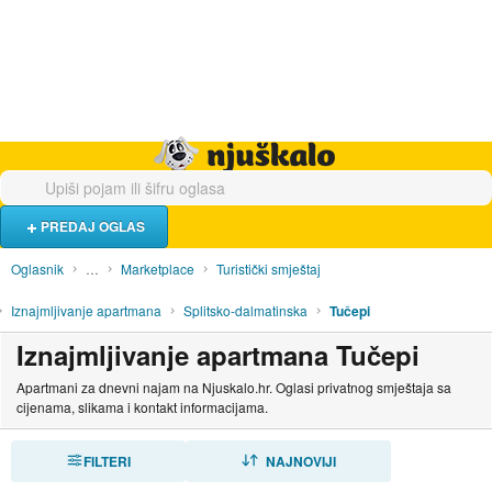
Hrana i piće
Turistički smještaj
Poslovi
Njuškalo naslovnica
PREDAJ OGLAS
Oglasnik
…
Marketplace
Turistički smještaj
Iznajmljivanje apartmana
Splitsko-dalmatinska
Tučepi
Iznajmljivanje apartmana Tučepi
Apartmani za dnevni najam na Njuskalo.hr. Oglasi privatnog smještaja sa
cijenama, slikama i kontakt informacijama.
FILTERI
SORTIRAJ
NAJNOVIJI