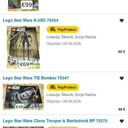
Lego Star Wars K-2SO 75434
Spremi oglas
PayProtect
Lokacija:
Šibenik, Donje Ražine
Objavljen:
06.08.2026.
60 €
Lego Star Wars TIE Bomber 75347
Spremi oglas
PayProtect
Lokacija:
Šibenik, Donje Ražine
Objavljen:
06.08.2026.
49 €
Lego Star Wars Clone Trooper & Battledroid BP 75372
Spremi oglas