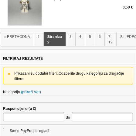
3,50 €
«
PRETHODNA
1
Stranica
3
4
5
6
7-
SLJEDE
2
12
FILTRIRAJ REZULTATE
Prikazani su dodatni filteri. Odaberite drugu kategoriju za drugačije
filtere.
Kategorija
(prikaži sve)
Raspon cijene (u €)
do
Samo PayProtect oglasi