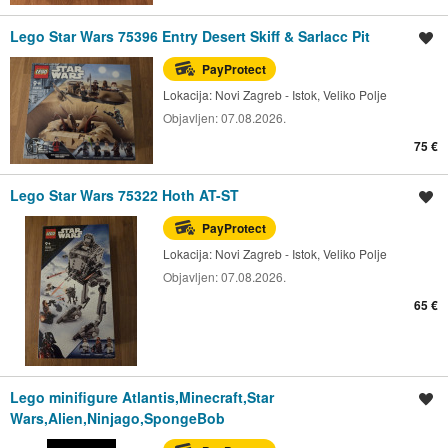
Lego Star Wars 75396 Entry Desert Skiff & Sarlacc Pit
Spremi oglas
PayProtect
Lokacija:
Novi Zagreb - Istok, Veliko Polje
Objavljen:
07.08.2026.
75 €
Lego Star Wars 75322 Hoth AT-ST
Spremi oglas
PayProtect
Lokacija:
Novi Zagreb - Istok, Veliko Polje
Objavljen:
07.08.2026.
65 €
Lego minifigure Atlantis,Minecraft,Star
Spremi oglas
Wars,Alien,Ninjago,SpongeBob