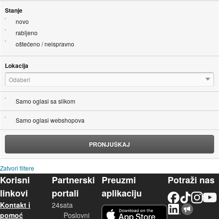
Stanje
novo
rabljeno
oštećeno / neispravno
Lokacija
Odaberi
Samo oglasi sa slikom
Samo oglasi webshopova
PRONJUŠKAJ
Zatvori filtere
Korisni
Partnerski
Preuzmi
Potraži nas
linkovi
portali
aplikaciju
Facebook
TikTok
Instagram
YouTu
Kontakt i
24sata
LinkedIn
Njuškalo blog
iOS aplikacija
pomoć
Poslovni