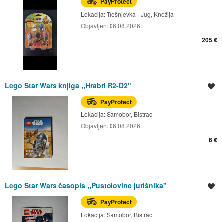
PayProtect
Lokacija:
Trešnjevka - Jug, Knežija
Objavljen:
06.08.2026.
205 €
Lego Star Wars knjiga ,,Hrabri R2-D2"
Spremi oglas
PayProtect
Lokacija:
Samobor, Bistrac
Objavljen:
06.08.2026.
6 €
Lego Star Wars časopis ,,Pustolovine jurišnika"
Spremi oglas
PayProtect
Lokacija:
Samobor, Bistrac