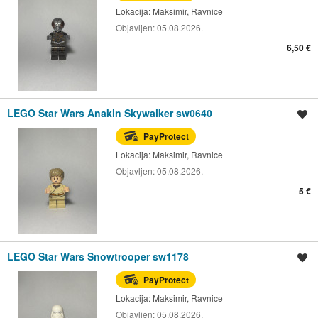
Lokacija:
Maksimir, Ravnice
Objavljen:
05.08.2026.
6,50 €
LEGO Star Wars Anakin Skywalker sw0640
Spremi oglas
PayProtect
Lokacija:
Maksimir, Ravnice
Objavljen:
05.08.2026.
5 €
LEGO Star Wars Snowtrooper sw1178
Spremi oglas
PayProtect
Lokacija:
Maksimir, Ravnice
Objavljen:
05.08.2026.