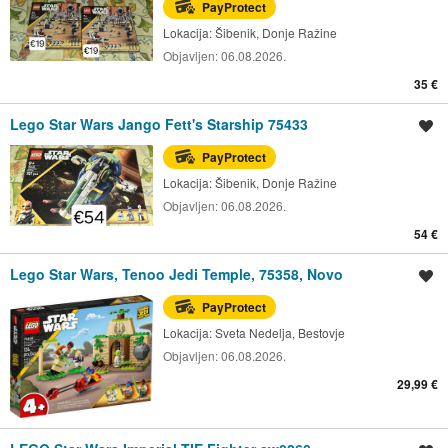
PayProtect
Lokacija:
Šibenik, Donje Ražine
Objavljen:
06.08.2026.
35 €
Lego Star Wars Jango Fett's Starship 75433
Spremi oglas
PayProtect
Lokacija:
Šibenik, Donje Ražine
Objavljen:
06.08.2026.
54 €
Lego Star Wars, Tenoo Jedi Temple, 75358, Novo
Spremi oglas
PayProtect
Lokacija:
Sveta Nedelja, Bestovje
Objavljen:
06.08.2026.
29,99 €