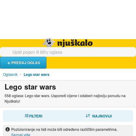
Hrana i piće
Turistički smještaj
Poslovi
Njuškalo naslovnica
PREDAJ OGLAS
Oglasnik
Lego star wars
Lego star wars
558 oglasa: Lego star wars. Usporedi cijene i odaberi najbolju ponudu na
Njuškalu!
FILTERI
SORTIRAJ
NAJNOVIJI
Pozicioniranje na listi može biti određeno različitim parametrima.
Saznaj više