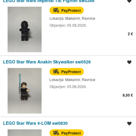
LEGO Star Wars Imperial TIE Fighter sw0268
Spremi oglas
PayProtect
Lokacija:
Maksimir, Ravnice
Objavljen:
05.08.2026.
2 €
LEGO Star Wars Anakin Skywalker sw0526
Spremi oglas
PayProtect
Lokacija:
Maksimir, Ravnice
Objavljen:
05.08.2026.
8,50 €
LEGO Star Wars 4-LOM sw0830
Spremi oglas
PayProtect