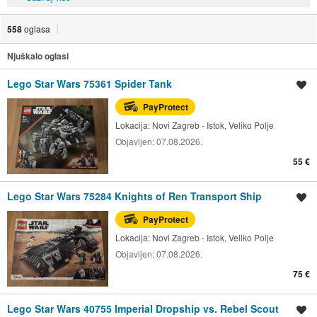
558
oglasa
Njuškalo oglasi
Lego Star Wars 75361 Spider Tank
Spremi oglas
PayProtect
Lokacija:
Novi Zagreb - Istok, Veliko Polje
Objavljen:
07.08.2026.
55 €
Lego Star Wars 75284 Knights of Ren Transport Ship
Spremi oglas
PayProtect
Lokacija:
Novi Zagreb - Istok, Veliko Polje
Objavljen:
07.08.2026.
75 €
Lego Star Wars 40755 Imperial Dropship vs. Rebel Scout
Spremi oglas