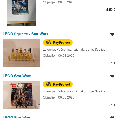
Objavljen:
06.08.2026.
5,50 €
LEGO figurice - Star Wars
Spremi oglas
PayProtect
Lokacija:
Peščenica - Žitnjak, Donje Svetice
Objavljen:
06.08.2026.
4 €
LEGO Star Wars
Spremi oglas
PayProtect
Lokacija:
Peščenica - Žitnjak, Donje Svetice
Objavljen:
06.08.2026.
74 €
LEGO Star Wars
Spremi oglas