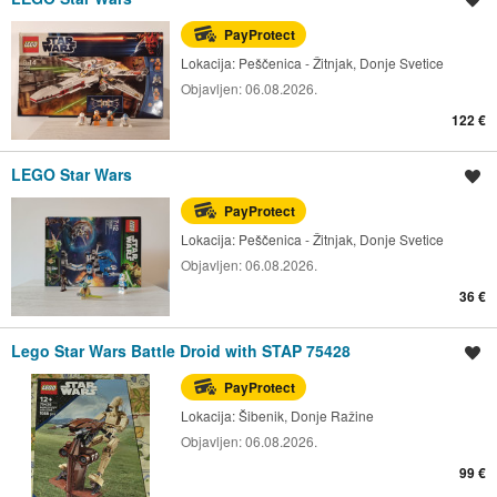
PayProtect
Lokacija:
Peščenica - Žitnjak, Donje Svetice
Objavljen:
06.08.2026.
122 €
LEGO Star Wars
Spremi oglas
PayProtect
Lokacija:
Peščenica - Žitnjak, Donje Svetice
Objavljen:
06.08.2026.
36 €
Lego Star Wars Battle Droid with STAP 75428
Spremi oglas
PayProtect
Lokacija:
Šibenik, Donje Ražine
Objavljen:
06.08.2026.
99 €