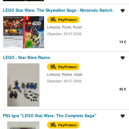
LEGO Star Wars: The Skywalker Saga - Nintendo Switch
Spremi oglas
PayProtect
Lokacija:
Poreč, Poreč
Objavljen:
29.07.2026.
15 €
LEGO - Star Wars Razno
Spremi oglas
PayProtect
Lokacija:
Rijeka, Vojak
Objavljen:
29.07.2026.
40 €
PS3 Igra "LEGO Star Wars: The Complete Saga"
Spremi oglas
PayProtect