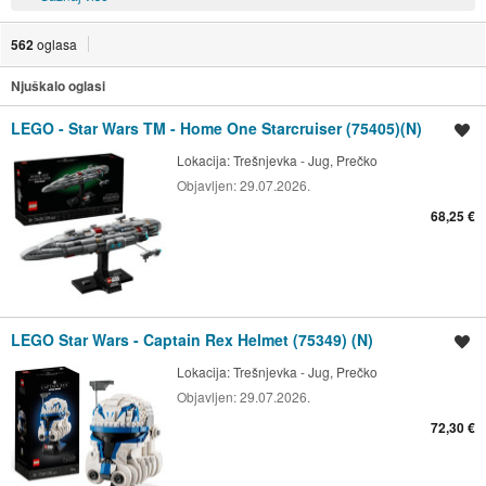
562
oglasa
Njuškalo oglasi
LEGO - Star Wars TM - Home One Starcruiser (75405)(N)
Spremi oglas
Lokacija:
Trešnjevka - Jug, Prečko
Objavljen:
29.07.2026.
68,25 €
LEGO Star Wars - Captain Rex Helmet (75349) (N)
Spremi oglas
Lokacija:
Trešnjevka - Jug, Prečko
Objavljen:
29.07.2026.
72,30 €