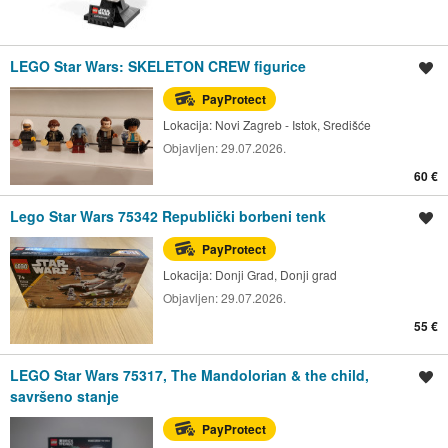
LEGO Star Wars: SKELETON CREW figurice
Spremi oglas
PayProtect
Lokacija:
Novi Zagreb - Istok, Središće
Objavljen:
29.07.2026.
60 €
Lego Star Wars 75342 Republički borbeni tenk
Spremi oglas
PayProtect
Lokacija:
Donji Grad, Donji grad
Objavljen:
29.07.2026.
55 €
LEGO Star Wars 75317, The Mandolorian & the child,
Spremi oglas
savršeno stanje
PayProtect