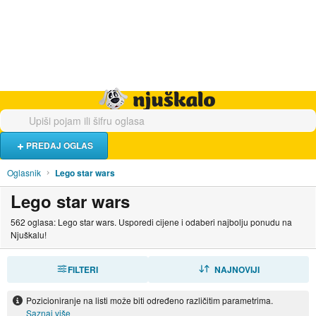
Hrana i piće
Turistički smještaj
Poslovi
Njuškalo naslovnica
PREDAJ OGLAS
Oglasnik
Lego star wars
Lego star wars
562 oglasa: Lego star wars. Usporedi cijene i odaberi najbolju ponudu na
Njuškalu!
FILTERI
SORTIRAJ
NAJNOVIJI
Pozicioniranje na listi može biti određeno različitim parametrima.
Saznaj više