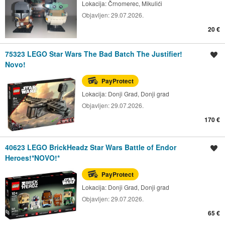
Lokacija:
Črnomerec, Mikulići
Objavljen:
29.07.2026.
20 €
75323 LEGO Star Wars The Bad Batch The Justifier!
Spremi oglas
Novo!
PayProtect
Lokacija:
Donji Grad, Donji grad
Objavljen:
29.07.2026.
170 €
40623 LEGO BrickHeadz Star Wars Battle of Endor
Spremi oglas
Heroes!*NOVO!*
PayProtect
Lokacija:
Donji Grad, Donji grad
Objavljen:
29.07.2026.
65 €