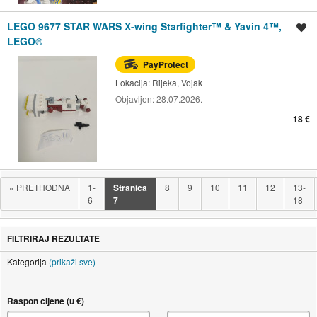
LEGO 9677 STAR WARS X-wing Starfighter™ & Yavin 4™,
Spremi oglas
LEGO®
PayProtect
Lokacija:
Rijeka, Vojak
Objavljen:
28.07.2026.
18 €
«
PRETHODNA
1-
Stranica
8
9
10
11
12
13-
6
7
18
FILTRIRAJ REZULTATE
Kategorija
(prikaži sve)
Raspon cijene (u €)