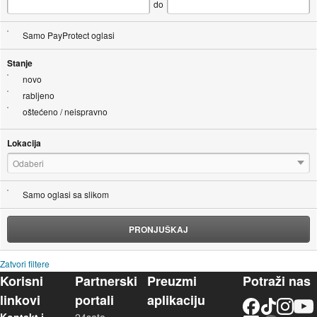
do
Samo PayProtect oglasi
Stanje
novo
rabljeno
oštećeno / neispravno
Lokacija
Odaberi
Samo oglasi sa slikom
PRONJUŠKAJ
Zatvori filtere
Korisni
Partnerski
Preuzmi
Potraži nas
linkovi
portali
aplikaciju
Facebook
TikTok
Instagram
YouTu
LinkedIn
Njuškalo blog