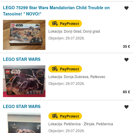
LEGO 75299 Star Wars Mandalorian Child Trouble on
Spremi oglas
Tatooine! * NOVO!*
PayProtect
Lokacija:
Donji Grad, Donji grad
Objavljen:
29.07.2026.
35 €
LEGO STAR WARS
Spremi oglas
PayProtect
Lokacija:
Donja Dubrava, Retkovec
Objavljen:
29.07.2026.
85 €
LEGO STAR WARS
Spremi oglas
PayProtect
Lokacija:
Peščenica - Žitnjak, Peščenica
Objavljen:
29.07.2026.