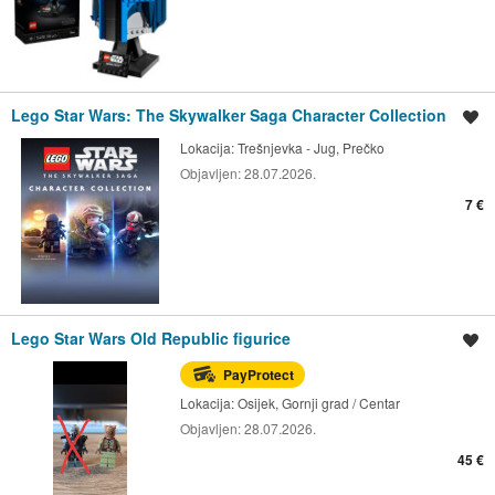
Lego Star Wars: The Skywalker Saga Character Collection
Spremi oglas
Lokacija:
Trešnjevka - Jug, Prečko
Objavljen:
28.07.2026.
7 €
Lego Star Wars Old Republic figurice
Spremi oglas
PayProtect
Lokacija:
Osijek, Gornji grad / Centar
Objavljen:
28.07.2026.
45 €