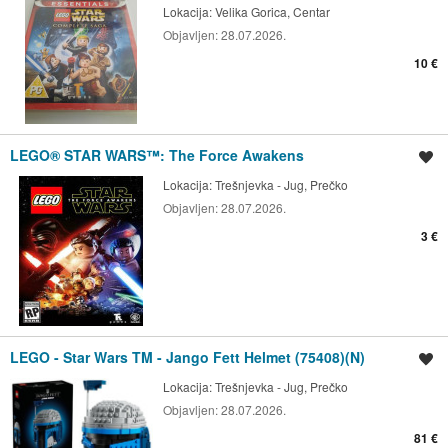
Lokacija:
Velika Gorica, Centar
Objavljen:
28.07.2026.
10 €
LEGO® STAR WARS™: The Force Awakens
Spremi oglas
Lokacija:
Trešnjevka - Jug, Prečko
Objavljen:
28.07.2026.
3 €
LEGO - Star Wars TM - Jango Fett Helmet (75408)(N)
Spremi oglas
Lokacija:
Trešnjevka - Jug, Prečko
Objavljen:
28.07.2026.
81 €