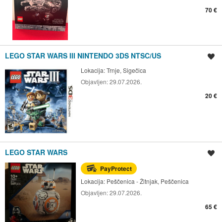
70 €
LEGO STAR WARS III NINTENDO 3DS NTSC/US
Spremi oglas
Lokacija:
Trnje, Sigečica
Objavljen:
29.07.2026.
20 €
LEGO STAR WARS
Spremi oglas
PayProtect
Lokacija:
Peščenica - Žitnjak, Peščenica
Objavljen:
29.07.2026.
65 €