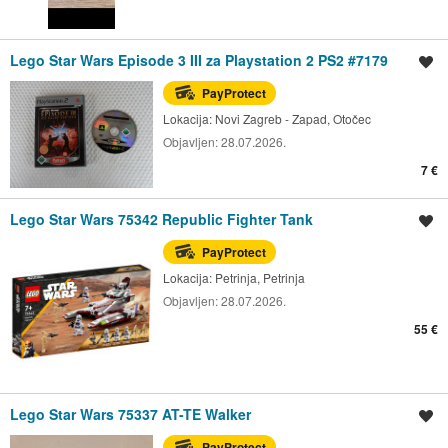
Lego Star Wars Episode 3 III za Playstation 2 PS2 #7179
Spremi oglas
PayProtect
Lokacija:
Novi Zagreb - Zapad, Otočec
Objavljen:
28.07.2026.
7 €
Lego Star Wars 75342 Republic Fighter Tank
Spremi oglas
PayProtect
Lokacija:
Petrinja, Petrinja
Objavljen:
28.07.2026.
55 €
Lego Star Wars 75337 AT-TE Walker
Spremi oglas
PayProtect