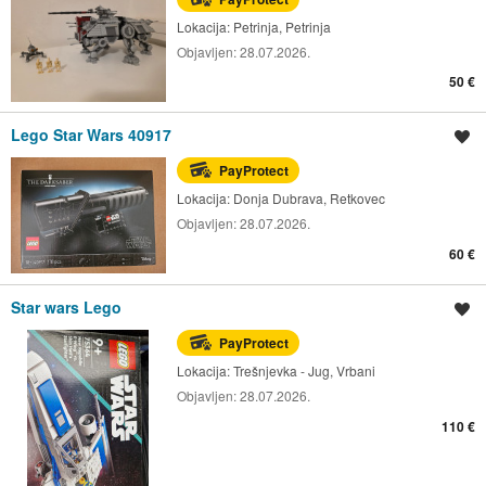
Lokacija:
Petrinja, Petrinja
Objavljen:
28.07.2026.
50 €
Lego Star Wars 40917
Spremi oglas
PayProtect
Lokacija:
Donja Dubrava, Retkovec
Objavljen:
28.07.2026.
60 €
Star wars Lego
Spremi oglas
PayProtect
Lokacija:
Trešnjevka - Jug, Vrbani
Objavljen:
28.07.2026.
110 €