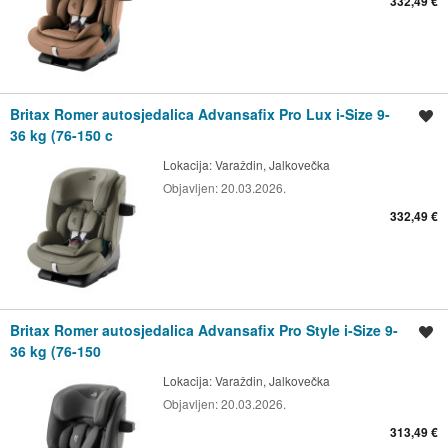
332,49 €
Britax Romer autosjedalica Advansafix Pro Lux i-Size 9-
Spremi oglas
36 kg (76-150 c
Lokacija:
Varaždin, Jalkovečka
Objavljen:
20.03.2026.
332,49 €
Britax Romer autosjedalica Advansafix Pro Style i-Size 9-
Spremi oglas
36 kg (76-150
Lokacija:
Varaždin, Jalkovečka
Objavljen:
20.03.2026.
313,49 €