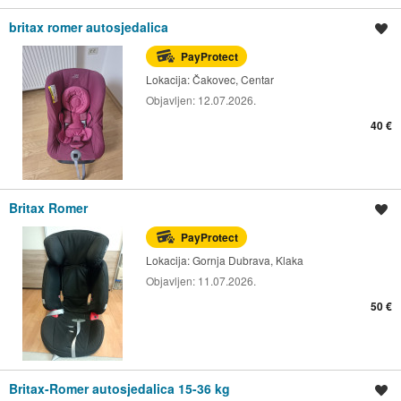
britax romer autosjedalica
Spremi oglas
PayProtect
Lokacija:
Čakovec, Centar
Objavljen:
12.07.2026.
40 €
Britax Romer
Spremi oglas
PayProtect
Lokacija:
Gornja Dubrava, Klaka
Objavljen:
11.07.2026.
50 €
Britax-Romer autosjedalica 15-36 kg
Spremi oglas