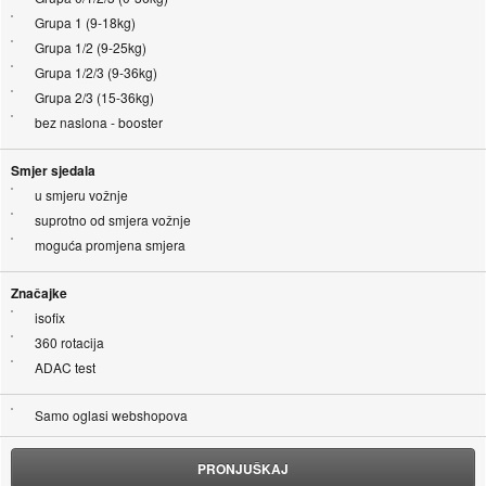
Grupa 1 (9-18kg)
Grupa 1/2 (9-25kg)
Grupa 1/2/3 (9-36kg)
Grupa 2/3 (15-36kg)
bez naslona - booster
Smjer sjedala
u smjeru vožnje
suprotno od smjera vožnje
moguća promjena smjera
Značajke
isofix
360 rotacija
ADAC test
Samo oglasi webshopova
PRONJUŠKAJ