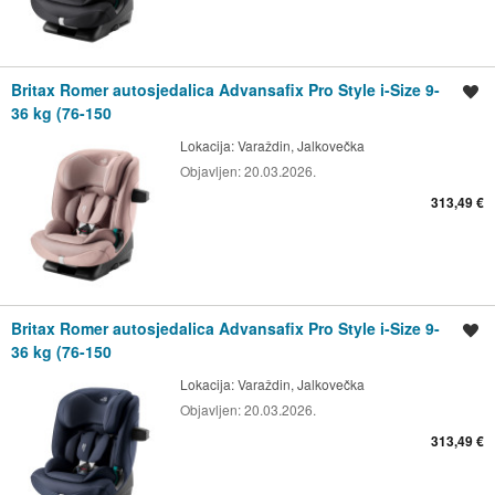
Britax Romer autosjedalica Advansafix Pro Style i-Size 9-
Spremi oglas
36 kg (76-150
Lokacija:
Varaždin, Jalkovečka
Objavljen:
20.03.2026.
313,49 €
Britax Romer autosjedalica Advansafix Pro Style i-Size 9-
Spremi oglas
36 kg (76-150
Lokacija:
Varaždin, Jalkovečka
Objavljen:
20.03.2026.
313,49 €