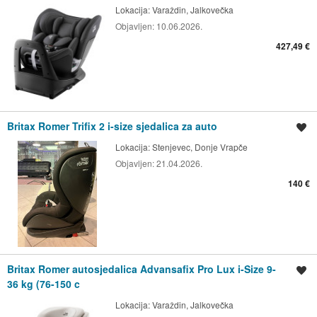
Lokacija:
Varaždin, Jalkovečka
Objavljen:
10.06.2026.
427,49 €
Britax Romer Trifix 2 i-size sjedalica za auto
Spremi oglas
Lokacija:
Stenjevec, Donje Vrapče
Objavljen:
21.04.2026.
140 €
Britax Romer autosjedalica Advansafix Pro Lux i-Size 9-
Spremi oglas
36 kg (76-150 c
Lokacija:
Varaždin, Jalkovečka