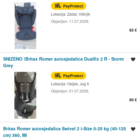
PayProtect
Lokacija:
Zadar, Višnjik
Objavljen:
11.07.2026.
85 €
SNIZENO !Britax Romer autosjedalica Dualfix 2 R - Storm
Spremi oglas
Grey
PayProtect
Lokacija:
Osijek, Jug II
Objavljen:
01.07.2026.
80 €
Britax Romer autosjedalica Swivel 2 i-Size 0-25 kg (40-125
Spremi oglas
cm) 360, Mi