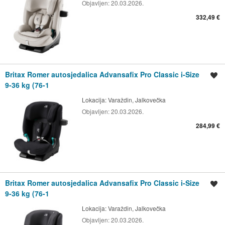
Objavljen:
20.03.2026.
332,49 €
Britax Romer autosjedalica Advansafix Pro Classic i-Size
Spremi oglas
9-36 kg (76-1
Lokacija:
Varaždin, Jalkovečka
Objavljen:
20.03.2026.
284,99 €
Britax Romer autosjedalica Advansafix Pro Classic i-Size
Spremi oglas
9-36 kg (76-1
Lokacija:
Varaždin, Jalkovečka
Objavljen:
20.03.2026.