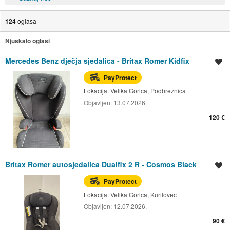
124
oglasa
Njuškalo oglasi
Mercedes Benz dječja sjedalica - Britax Romer Kidfix
Spremi oglas
PayProtect
Lokacija:
Velika Gorica, Podbrežnica
Objavljen:
13.07.2026.
120 €
Britax Romer autosjedalica Dualfix 2 R - Cosmos Black
Spremi oglas
PayProtect
Lokacija:
Velika Gorica, Kurilovec
Objavljen:
12.07.2026.
90 €