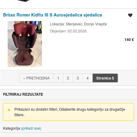
Britax Romer Kidfix III S Autosjedalica sjedalica
Spremi oglas
Lokacija:
Stenjevec, Donje Vrapče
Objavljen:
02.02.2026.
140 €
«
PRETHODNA
1
2
3
4
Stranica
5
FILTRIRAJ REZULTATE
Prikazani su dodatni filteri. Odaberite drugu kategoriju za drugačije
filtere.
Kategorija
(prikaži sve)