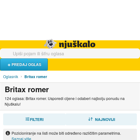
Hrana i piće
Turistički smještaj
Poslovi
Njuškalo naslovnica
PREDAJ OGLAS
Oglasnik
Britax romer
Britax romer
124 oglasa: Britax romer. Usporedi cijene i odaberi najbolju ponudu na
Njuškalu!
FILTERI
SORTIRAJ
NAJNOVIJI
Pozicioniranje na listi može biti određeno različitim parametrima.
Saznaj više