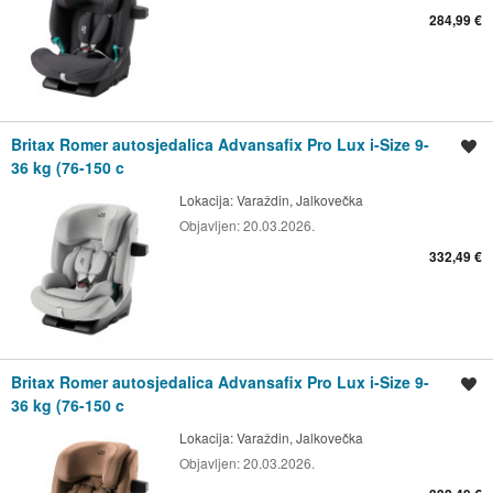
284,99 €
Britax Romer autosjedalica Advansafix Pro Lux i-Size 9-
Spremi oglas
36 kg (76-150 c
Lokacija:
Varaždin, Jalkovečka
Objavljen:
20.03.2026.
332,49 €
Britax Romer autosjedalica Advansafix Pro Lux i-Size 9-
Spremi oglas
36 kg (76-150 c
Lokacija:
Varaždin, Jalkovečka
Objavljen:
20.03.2026.