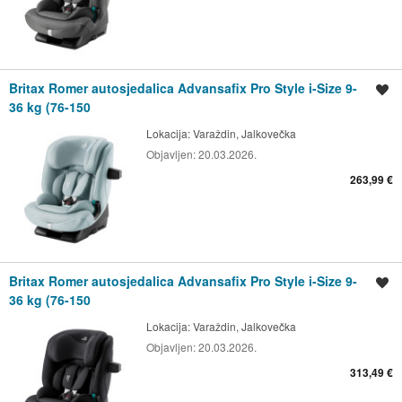
Britax Romer autosjedalica Advansafix Pro Style i-Size 9-
Spremi oglas
36 kg (76-150
Lokacija:
Varaždin, Jalkovečka
Objavljen:
20.03.2026.
263,99 €
Britax Romer autosjedalica Advansafix Pro Style i-Size 9-
Spremi oglas
36 kg (76-150
Lokacija:
Varaždin, Jalkovečka
Objavljen:
20.03.2026.
313,49 €