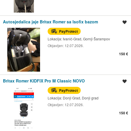
Autosjedalica jaje Britax Romer sa Isofix bazom
Spremi oglas
PayProtect
Lokacija:
Ivanić-Grad, Gornji Šarampov
Objavljen:
12.07.2026.
150 €
Britax Romer KIDFIX Pro M Classic NOVO
Spremi oglas
PayProtect
Lokacija:
Donji Grad, Donji grad
Objavljen:
12.07.2026.
150 €