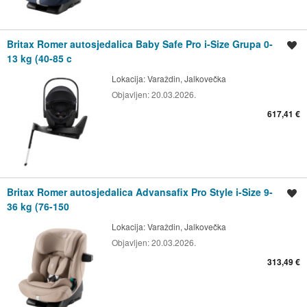
Britax Romer autosjedalica Baby Safe Pro i-Size Grupa 0-
Spremi oglas
13 kg (40-85 c
Lokacija:
Varaždin, Jalkovečka
Objavljen:
20.03.2026.
617,41 €
Britax Romer autosjedalica Advansafix Pro Style i-Size 9-
Spremi oglas
36 kg (76-150
Lokacija:
Varaždin, Jalkovečka
Objavljen:
20.03.2026.
313,49 €