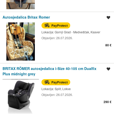
Autosjedalica Britax Romer
Spremi oglas
PayProtect
Lokacija:
Gornji Grad - Medveščak, Ksaver
Objavljen:
26.07.2026.
80 €
BRITAX RÖMER autosjedalica i-Size 40-105 cm Dualfix
Spremi oglas
Plus midnight grey
PayProtect
Lokacija:
Split, Lokve
Objavljen:
26.07.2026.
290 €