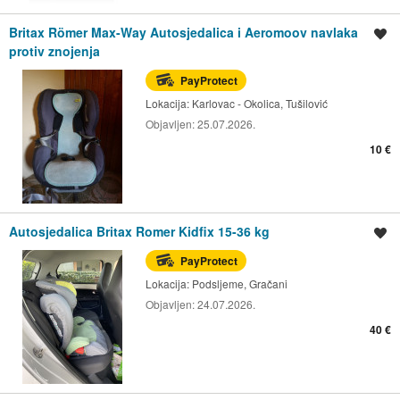
Britax Römer Max-Way Autosjedalica i Aeromoov navlaka
Spremi oglas
protiv znojenja
PayProtect
Lokacija:
Karlovac - Okolica, Tušilović
Objavljen:
25.07.2026.
10 €
Autosjedalica Britax Romer Kidfix 15-36 kg
Spremi oglas
PayProtect
Lokacija:
Podsljeme, Gračani
Objavljen:
24.07.2026.
40 €