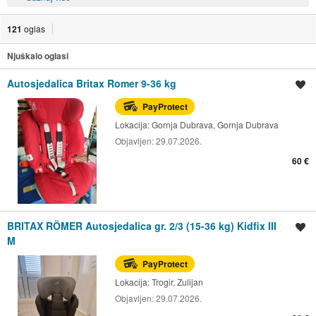
121
oglas
Njuškalo oglasi
Autosjedalica Britax Romer 9-36 kg
Spremi oglas
PayProtect
Lokacija:
Gornja Dubrava, Gornja Dubrava
Objavljen:
29.07.2026.
60 €
BRITAX RÖMER Autosjedalica gr. 2/3 (15-36 kg) Kidfix III
Spremi oglas
M
PayProtect
Lokacija:
Trogir, Zulijan
Objavljen:
29.07.2026.