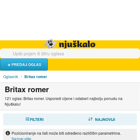
Hrana i piće
Turistički smještaj
Poslovi
Njuškalo naslovnica
PREDAJ OGLAS
Oglasnik
Britax romer
Britax romer
121 oglas: Britax romer. Usporedi cijene i odaberi najbolju ponudu na
Njuškalu!
FILTERI
SORTIRAJ
NAJNOVIJI
Pozicioniranje na listi može biti određeno različitim parametrima.
Saznaj više