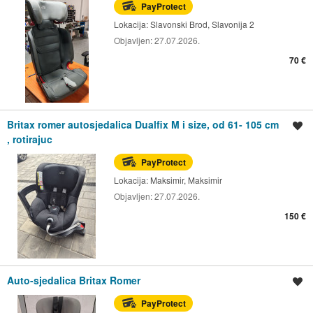
PayProtect
Lokacija:
Slavonski Brod, Slavonija 2
Objavljen:
27.07.2026.
70 €
Britax romer autosjedalica Dualfix M i size, od 61- 105 cm
Spremi oglas
, rotirajuc
PayProtect
Lokacija:
Maksimir, Maksimir
Objavljen:
27.07.2026.
150 €
Auto-sjedalica Britax Romer
Spremi oglas
PayProtect