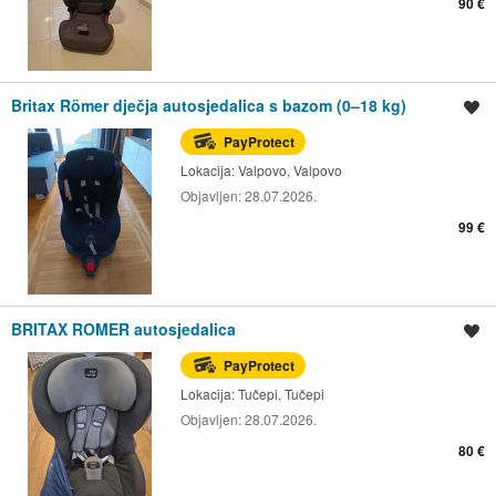
90 €
Britax Römer dječja autosjedalica s bazom (0–18 kg)
Spremi oglas
PayProtect
Lokacija:
Valpovo, Valpovo
Objavljen:
28.07.2026.
99 €
BRITAX ROMER autosjedalica
Spremi oglas
PayProtect
Lokacija:
Tučepi, Tučepi
Objavljen:
28.07.2026.
80 €