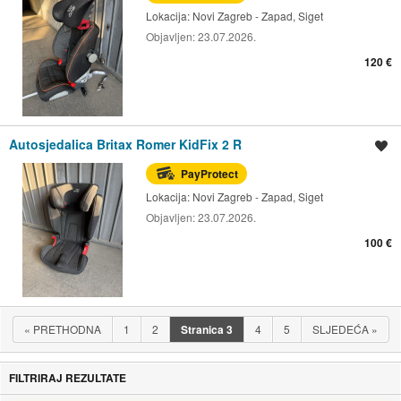
Lokacija:
Novi Zagreb - Zapad, Siget
Objavljen:
23.07.2026.
120 €
Autosjedalica Britax Romer KidFix 2 R
Spremi oglas
PayProtect
Lokacija:
Novi Zagreb - Zapad, Siget
Objavljen:
23.07.2026.
100 €
«
PRETHODNA
1
2
Stranica
3
4
5
SLJEDEĆA
»
FILTRIRAJ REZULTATE