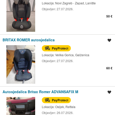
Lokacija:
Novi Zagreb - Zapad, Lanište
Objavljen:
27.07.2026.
50 €
BRITAX ROMER autosjedalica
Spremi oglas
PayProtect
Lokacija:
Velika Gorica, Galženica
Objavljen:
27.07.2026.
60 €
Autosjedalica Britax Romer ADVANSAFIX M
Spremi oglas
PayProtect
Lokacija:
Osijek, Retfala
Objavljen:
26.07.2026.