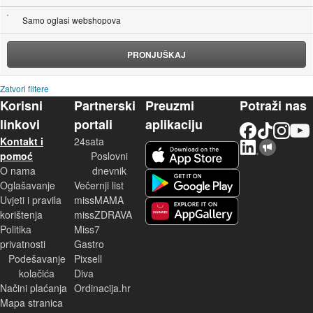
Samo oglasi webshopova
PRONJUŠKAJ
Zatvori filtere
Korisni
Partnerski
Preuzmi
Potraži nas
linkovi
portali
aplikaciju
Facebook
TikTok
Instagram
YouTu
Kontakt i
24sata
LinkedIn
Njuškalo blog
iOS aplikacija
pomoć
Poslovni
O nama
dnevnik
Android aplikacija
Oglašavanje
Večernji list
Uvjeti i pravila
missMAMA
korištenja
missZDRAVA
Huawei aplikacija
Politika
Miss7
privatnosti
Gastro
Podešavanje
Pixsell
kolačića
Diva
Načini plaćanja
Ordinacija.hr
Mapa stranica