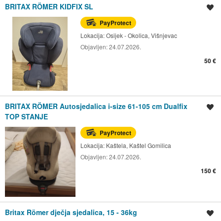
BRITAX RÖMER KIDFIX SL
Spremi oglas
PayProtect
Lokacija:
Osijek - Okolica, Višnjevac
Objavljen:
24.07.2026.
50 €
BRITAX RÖMER Autosjedalica i-size 61-105 cm Dualfix
Spremi oglas
TOP STANJE
PayProtect
Lokacija:
Kaštela, Kaštel Gomilica
Objavljen:
24.07.2026.
150 €
Britax Römer dječja sjedalica, 15 - 36kg
Spremi oglas