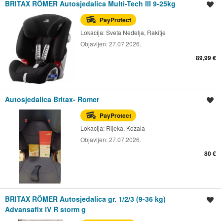
BRITAX RÖMER Autosjedalica Multi-Tech III 9-25kg
Spremi oglas
PayProtect
Lokacija:
Sveta Nedelja, Rakitje
Objavljen:
27.07.2026.
89,99 €
Autosjedalica Britax- Romer
Spremi oglas
PayProtect
Lokacija:
Rijeka, Kozala
Objavljen:
27.07.2026.
80 €
BRITAX RÖMER Autosjedalica gr. 1/2/3 (9-36 kg)
Spremi oglas
Advansafix IV R storm g