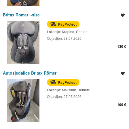
Britax Romer i-size
Spremi oglas
PayProtect
Lokacija:
Krapina, Centar
Objavljen:
28.07.2026.
130 €
Autosjedalice Britax Römer
Spremi oglas
PayProtect
Lokacija:
Maksimir, Remete
Objavljen:
27.07.2026.
100 €