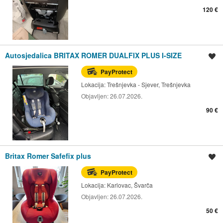
120 €
Autosjedalica BRITAX ROMER DUALFIX PLUS I-SIZE
Spremi oglas
PayProtect
Lokacija:
Trešnjevka - Sjever, Trešnjevka
Objavljen:
26.07.2026.
90 €
Britax Romer Safefix plus
Spremi oglas
PayProtect
Lokacija:
Karlovac, Švarča
Objavljen:
26.07.2026.
50 €