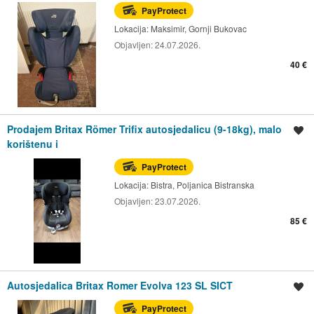
PayProtect
Lokacija:
Maksimir, Gornji Bukovac
Objavljen:
24.07.2026.
40 €
Prodajem Britax Römer Trifix autosjedalicu (9-18kg), malo
Spremi oglas
korištenu i
PayProtect
Lokacija:
Bistra, Poljanica Bistranska
Objavljen:
23.07.2026.
85 €
Autosjedalica Britax Romer Evolva 123 SL SICT
Spremi oglas
PayProtect