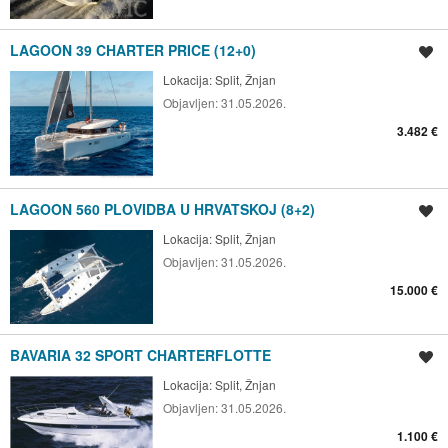
LAGOON 39 CHARTER PRICE (12+0)
Spremi oglas
Lokacija:
Split, Žnjan
Objavljen:
31.05.2026.
3.482 €
LAGOON 560 PLOVIDBA U HRVATSKOJ (8+2)
Spremi oglas
Lokacija:
Split, Žnjan
Objavljen:
31.05.2026.
15.000 €
BAVARIA 32 SPORT CHARTERFLOTTE
Spremi oglas
Lokacija:
Split, Žnjan
Objavljen:
31.05.2026.
1.100 €