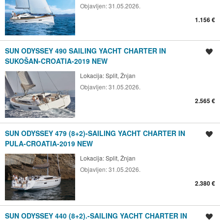
Objavljen:
31.05.2026.
1.156 €
SUN ODYSSEY 490 SAILING YACHT CHARTER IN
Spremi oglas
SUKOŠAN-CROATIA-2019 NEW
Lokacija:
Split, Žnjan
Objavljen:
31.05.2026.
2.565 €
SUN ODYSSEY 479 (8+2)-SAILING YACHT CHARTER IN
Spremi oglas
PULA-CROATIA-2019 NEW
Lokacija:
Split, Žnjan
Objavljen:
31.05.2026.
2.380 €
SUN ODYSSEY 440 (8+2).-SAILING YACHT CHARTER IN
Spremi oglas