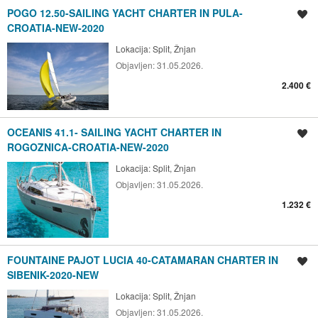
POGO 12.50-SAILING YACHT CHARTER IN PULA-
Spremi oglas
CROATIA-NEW-2020
Lokacija:
Split, Žnjan
Objavljen:
31.05.2026.
2.400 €
OCEANIS 41.1- SAILING YACHT CHARTER IN
Spremi oglas
ROGOZNICA-CROATIA-NEW-2020
Lokacija:
Split, Žnjan
Objavljen:
31.05.2026.
1.232 €
FOUNTAINE PAJOT LUCIA 40-CATAMARAN CHARTER IN
Spremi oglas
SIBENIK-2020-NEW
Lokacija:
Split, Žnjan
Objavljen:
31.05.2026.