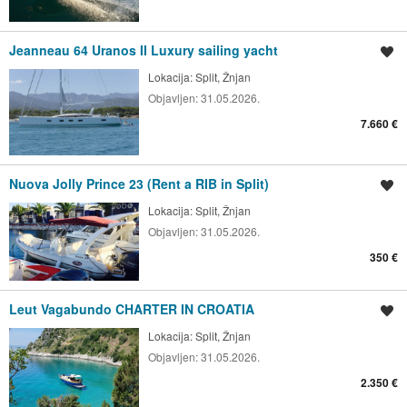
Jeanneau 64 Uranos II Luxury sailing yacht
Spremi oglas
Lokacija:
Split, Žnjan
Objavljen:
31.05.2026.
7.660 €
Nuova Jolly Prince 23 (Rent a RIB in Split)
Spremi oglas
Lokacija:
Split, Žnjan
Objavljen:
31.05.2026.
350 €
Leut Vagabundo CHARTER IN CROATIA
Spremi oglas
Lokacija:
Split, Žnjan
Objavljen:
31.05.2026.
2.350 €