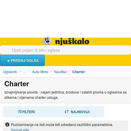
Hrana i piće
Turistički smještaj
Poslovi
Njuškalo naslovnica
PREDAJ OGLAS
Oglasnik
…
Auto Moto
Nautika
Charter
Charter
Iznajmljivanje plovila - najam jedrilica, brodova i ostalih plovila u oglasima sa
slikama i cijenama charter usluga.
FILTERI
SORTIRAJ
NAJNOVIJI
Pozicioniranje na listi može biti određeno različitim parametrima.
Saznaj više