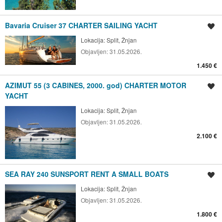
Bavaria Cruiser 37 CHARTER SAILING YACHT
Spremi oglas
Lokacija:
Split, Žnjan
Objavljen:
31.05.2026.
1.450 €
AZIMUT 55 (3 CABINES, 2000. god) CHARTER MOTOR
Spremi oglas
YACHT
Lokacija:
Split, Žnjan
Objavljen:
31.05.2026.
2.100 €
SEA RAY 240 SUNSPORT RENT A SMALL BOATS
Spremi oglas
Lokacija:
Split, Žnjan
Objavljen:
31.05.2026.
1.800 €