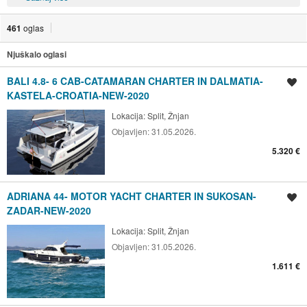
461
oglas
Njuškalo oglasi
BALI 4.8- 6 CAB-CATAMARAN CHARTER IN DALMATIA-
Spremi oglas
KASTELA-CROATIA-NEW-2020
Lokacija:
Split, Žnjan
Objavljen:
31.05.2026.
5.320 €
ADRIANA 44- MOTOR YACHT CHARTER IN SUKOSAN-
Spremi oglas
ZADAR-NEW-2020
Lokacija:
Split, Žnjan
Objavljen:
31.05.2026.
1.611 €