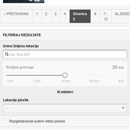
«
PRETHODNA
1
2
3
4
Stranica
6
7-
SLJEDE
5
12
FILTRIRAJ REZULTATE
Unesi željenu lokaciju
20
Radijus pretrage
km
1 km
5 km
20 km
100 km
Sve
ili odaberi
Lokacija plovila
---
Razgledavanje putem video poziva