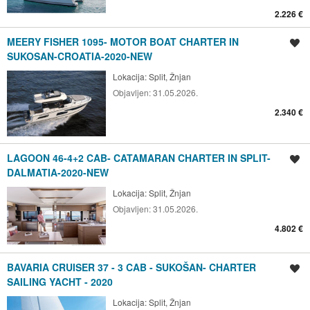
2.226 €
MEERY FISHER 1095- MOTOR BOAT CHARTER IN
Spremi oglas
SUKOSAN-CROATIA-2020-NEW
Lokacija:
Split, Žnjan
Objavljen:
31.05.2026.
2.340 €
LAGOON 46-4+2 CAB- CATAMARAN CHARTER IN SPLIT-
Spremi oglas
DALMATIA-2020-NEW
Lokacija:
Split, Žnjan
Objavljen:
31.05.2026.
4.802 €
BAVARIA CRUISER 37 - 3 CAB - SUKOŠAN- CHARTER
Spremi oglas
SAILING YACHT - 2020
Lokacija:
Split, Žnjan