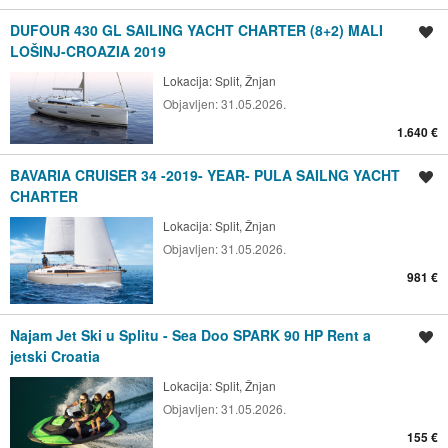
DUFOUR 430 GL SAILING YACHT CHARTER (8+2) MALI
Spremi oglas
LOŠINJ-CROAZIA 2019
Lokacija:
Split, Žnjan
Objavljen:
31.05.2026.
1.640 €
BAVARIA CRUISER 34 -2019- YEAR- PULA SAILNG YACHT
Spremi oglas
CHARTER
Lokacija:
Split, Žnjan
Objavljen:
31.05.2026.
981 €
Najam Jet Ski u Splitu - Sea Doo SPARK 90 HP Rent a
Spremi oglas
jetski Croatia
Lokacija:
Split, Žnjan
Objavljen:
31.05.2026.
155 €