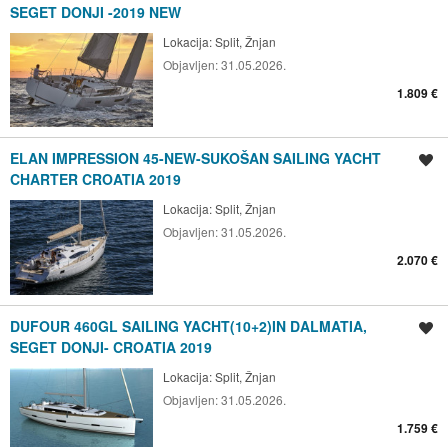
SEGET DONJI -2019 NEW
Lokacija:
Split, Žnjan
Objavljen:
31.05.2026.
1.809 €
ELAN IMPRESSION 45-NEW-SUKOŠAN SAILING YACHT
Spremi oglas
CHARTER CROATIA 2019
Lokacija:
Split, Žnjan
Objavljen:
31.05.2026.
2.070 €
DUFOUR 460GL SAILING YACHT(10+2)IN DALMATIA,
Spremi oglas
SEGET DONJI- CROATIA 2019
Lokacija:
Split, Žnjan
Objavljen:
31.05.2026.
1.759 €