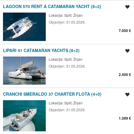
LAGOON 570 RENT A CATAMARAN YACHT (8+2)
Spremi oglas
Lokacija:
Split, Žnjan
Objavljen:
31.05.2026.
7.000 €
LIPARI 41 CATAMARAN YACHTS (8+2)
Spremi oglas
Lokacija:
Split, Žnjan
Objavljen:
31.05.2026.
2.400 €
CRANCHI SMERALDO 37 CHARTER FLOTA (4+0)
Spremi oglas
Lokacija:
Split, Žnjan
Objavljen:
31.05.2026.
1.399 €