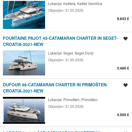
Lokacija:
Kaštela, Kaštel Gomilica
Objavljen:
31.05.2026.
9.643 €
FOUNTAINE PAJOT 45-CATAMARAN CHARTER IN SEGET-
Spremi oglas
CROATIA-2021-NEW
Lokacija:
Seget, Seget Donji
Objavljen:
31.05.2026.
3.480 €
DUFOUR 48-CATAMARAN CHARTER IN PRIMOŠTEN-
Spremi oglas
CROATIA-2021-NEW
Lokacija:
Primošten, Primošten
Objavljen:
31.05.2026.
4.500 €