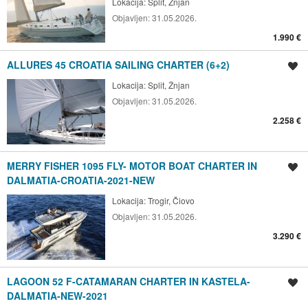
Lokacija:
Split, Žnjan
Objavljen:
31.05.2026.
1.990 €
ALLURES 45 CROATIA SAILING CHARTER (6+2)
Spremi oglas
Lokacija:
Split, Žnjan
Objavljen:
31.05.2026.
2.258 €
MERRY FISHER 1095 FLY- MOTOR BOAT CHARTER IN
Spremi oglas
DALMATIA-CROATIA-2021-NEW
Lokacija:
Trogir, Čiovo
Objavljen:
31.05.2026.
3.290 €
LAGOON 52 F-CATAMARAN CHARTER IN KASTELA-
Spremi oglas
DALMATIA-NEW-2021