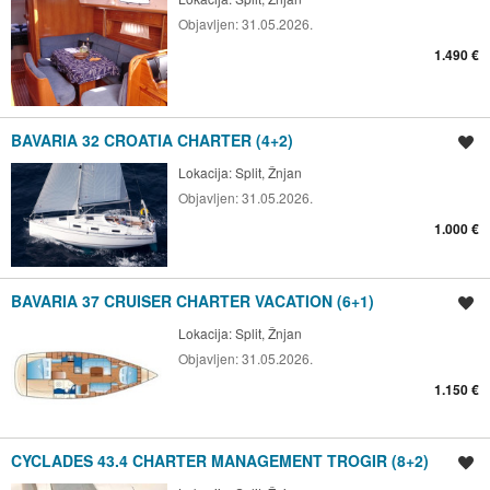
Objavljen:
31.05.2026.
1.490 €
BAVARIA 32 CROATIA CHARTER (4+2)
Spremi oglas
Lokacija:
Split, Žnjan
Objavljen:
31.05.2026.
1.000 €
BAVARIA 37 CRUISER CHARTER VACATION (6+1)
Spremi oglas
Lokacija:
Split, Žnjan
Objavljen:
31.05.2026.
1.150 €
CYCLADES 43.4 CHARTER MANAGEMENT TROGIR (8+2)
Spremi oglas