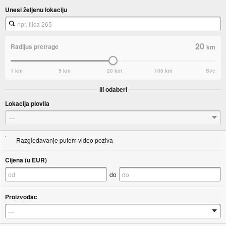
Unesi željenu lokaciju
20
Radijus pretrage
km
1 km
5 km
20 km
100 km
Sve
ili odaberi
Lokacija plovila
---
Razgledavanje putem video poziva
Cijena (u EUR)
do
Proizvođač