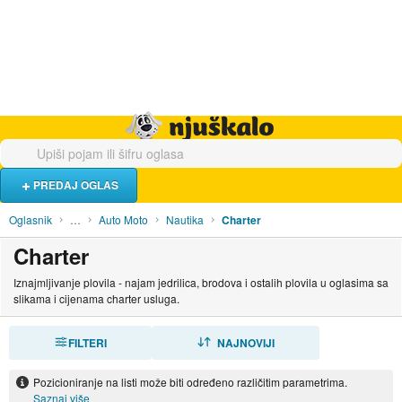
Hrana i piće
Turistički smještaj
Poslovi
Njuškalo naslovnica
PREDAJ OGLAS
Oglasnik
…
Auto Moto
Nautika
Charter
Charter
Iznajmljivanje plovila - najam jedrilica, brodova i ostalih plovila u oglasima sa
slikama i cijenama charter usluga.
FILTERI
SORTIRAJ
NAJNOVIJI
Pozicioniranje na listi može biti određeno različitim parametrima.
Saznaj više