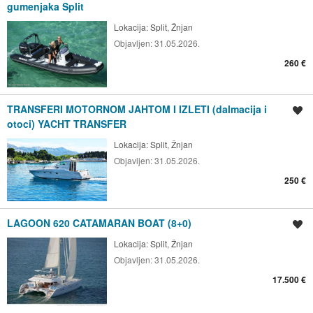
gumenjaka Split
Lokacija:
Split, Žnjan
Objavljen:
31.05.2026.
260 €
TRANSFERI MOTORNOM JAHTOM I IZLETI (dalmacija i
Spremi oglas
otoci) YACHT TRANSFER
Lokacija:
Split, Žnjan
Objavljen:
31.05.2026.
250 €
LAGOON 620 CATAMARAN BOAT (8+0)
Spremi oglas
Lokacija:
Split, Žnjan
Objavljen:
31.05.2026.
17.500 €