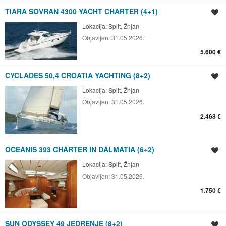
TIARA SOVRAN 4300 YACHT CHARTER (4+1)
Spremi oglas
Lokacija:
Split, Žnjan
Objavljen:
31.05.2026.
5.600 €
CYCLADES 50,4 CROATIA YACHTING (8+2)
Spremi oglas
Lokacija:
Split, Žnjan
Objavljen:
31.05.2026.
2.468 €
OCEANIS 393 CHARTER IN DALMATIA (6+2)
Spremi oglas
Lokacija:
Split, Žnjan
Objavljen:
31.05.2026.
1.750 €
SUN ODYSSEY 49 JEDRENJE (8+2)
Spremi oglas