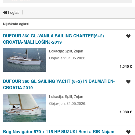
461
oglas
Njuškalo oglasi
DUFOUR 360 GL-VANILA SAILING CHARTER(6+2)
Spremi oglas
CROATIA-MALI LOŠINJ-2019
Lokacija:
Split, Žnjan
Objavljen:
31.05.2026.
1.040 €
DUFOUR 360 GL SAILING YACHT (6+2) IN DALMATIEN-
Spremi oglas
CROATIA 2019
Lokacija:
Split, Žnjan
Objavljen:
31.05.2026.
1.080 €
Brig Navigator 570 + 115 HP SUZUKI-Rent a RIB-Najam
Spremi oglas