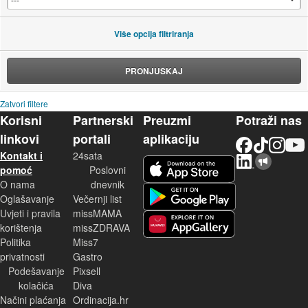
Više opcija filtriranja
PRONJUŠKAJ
Zatvori filtere
Korisni
Partnerski
Preuzmi
Potraži nas
linkovi
portali
aplikaciju
Facebook
TikTok
Instagram
YouTu
Kontakt i
24sata
LinkedIn
Njuškalo blog
iOS aplikacija
pomoć
Poslovni
O nama
dnevnik
Android aplikacija
Oglašavanje
Večernji list
Uvjeti i pravila
missMAMA
korištenja
missZDRAVA
Huawei aplikacija
Politika
Miss7
privatnosti
Gastro
Podešavanje
Pixsell
kolačića
Diva
Načini plaćanja
Ordinacija.hr