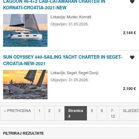
LAGOON 46-4+2 CAB-CATAMARAN CHARTER IN
Spremi oglas
KORNATI-CROATIA-2021-NEW
Lokacija:
Murter, Kornati
Objavljen:
31.05.2026.
2.144 €
SUN ODYSSEY 440-SAILING YACHT CHARTER IN SEGET-
Spremi oglas
CROATIA-NEW-2021
Lokacija:
Seget, Seget Donji
Objavljen:
31.05.2026.
2.100 €
«
PRETHODNA
1
2
3
Stranica
5
6
7-
SLJEDE
4
12
FILTRIRAJ REZULTATE