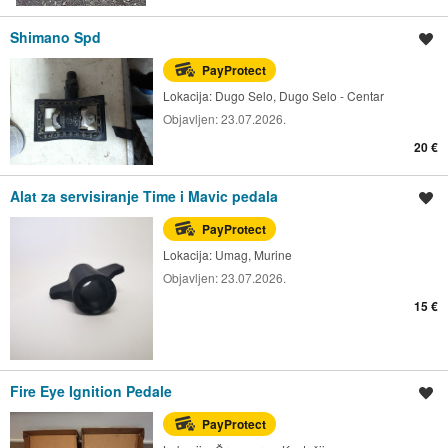
Shimano Spd
Spremi oglas
PayProtect
Lokacija:
Dugo Selo, Dugo Selo - Centar
Objavljen:
23.07.2026.
20 €
Alat za servisiranje Time i Mavic pedala
Spremi oglas
PayProtect
Lokacija:
Umag, Murine
Objavljen:
23.07.2026.
15 €
Fire Eye Ignition Pedale
Spremi oglas
PayProtect