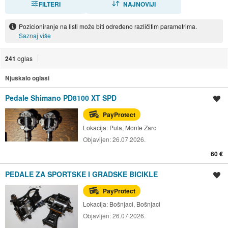
FILTERI
NAJNOVIJI
Pozicioniranje na listi može biti određeno različitim parametrima.
Saznaj više
241
oglas
Njuškalo oglasi
Pedale Shimano PD8100 XT SPD
Spremi oglas
PayProtect
Lokacija:
Pula, Monte Zaro
Objavljen:
26.07.2026.
60 €
PEDALE ZA SPORTSKE I GRADSKE BICIKLE
Spremi oglas
PayProtect
Lokacija:
Bošnjaci, Bošnjaci
Objavljen:
26.07.2026.