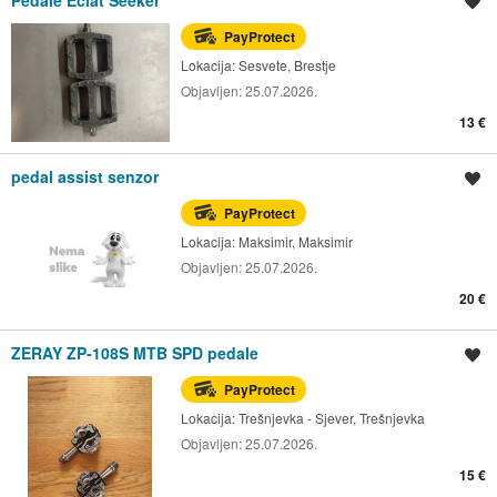
Spremi oglas
PayProtect
Lokacija:
Sesvete, Brestje
Objavljen:
25.07.2026.
13 €
pedal assist senzor
Spremi oglas
PayProtect
Lokacija:
Maksimir, Maksimir
Objavljen:
25.07.2026.
20 €
ZERAY ZP-108S MTB SPD pedale
Spremi oglas
PayProtect
Lokacija:
Trešnjevka - Sjever, Trešnjevka
Objavljen:
25.07.2026.
15 €