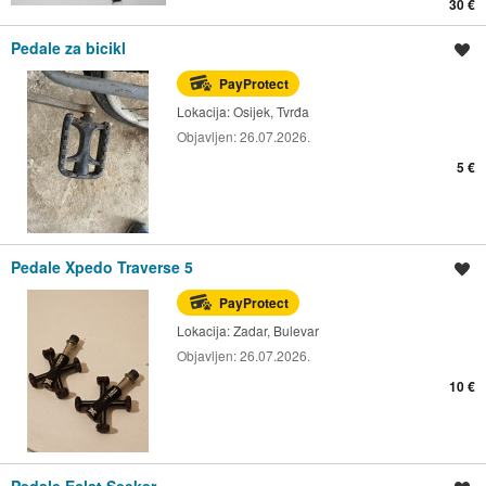
30 €
Pedale za bicikl
Spremi oglas
PayProtect
Lokacija:
Osijek, Tvrđa
Objavljen:
26.07.2026.
5 €
Pedale Xpedo Traverse 5
Spremi oglas
PayProtect
Lokacija:
Zadar, Bulevar
Objavljen:
26.07.2026.
10 €
Pedale Eclat Seeker