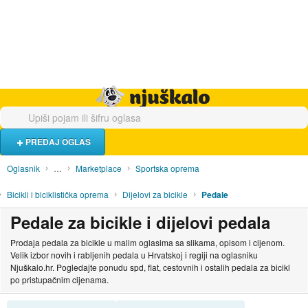
Hrana i piće
Turistički smještaj
Poslovi
Njuškalo naslovnica
PREDAJ OGLAS
Oglasnik
…
Marketplace
Sportska oprema
Bicikli i biciklistička oprema
Dijelovi za bicikle
Pedale
Pedale za bicikle i dijelovi pedala
Prodaja pedala za bicikle u malim oglasima sa slikama, opisom i cijenom.
Velik izbor novih i rabljenih pedala u Hrvatskoj i regiji na oglasniku
Njuškalo.hr. Pogledajte ponudu spd, flat, cestovnih i ostalih pedala za bicikl
po pristupačnim cijenama.
SORTIRAJ