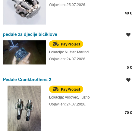
Objavljen:
25.07.2026.
40 €
pedale za djecije biciklove
Spremi oglas
PayProtect
Lokacija:
Nuštar, Marinci
Objavljen:
24.07.2026.
5 €
Pedale Crankbrothers 2
Spremi oglas
PayProtect
Lokacija:
Vidovec, Tužno
Objavljen:
24.07.2026.
70 €