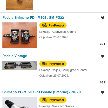
Pedale Shimano PD - M505 , SM-PD22
Spremi oglas
PayProtect
Lokacija:
Koprivnica, Cerine
Objavljen:
25.07.2026.
25 €
Pedale Vintage
Spremi oglas
PayProtect
Lokacija:
Osijek, Gornji grad / Centar
Objavljen:
25.07.2026.
10 €
Shimano PD-M520 SPD Pedale (Srebrne) - NOVO
Spremi oglas
PayProtect
Lokacija:
Maksimir, Svetice