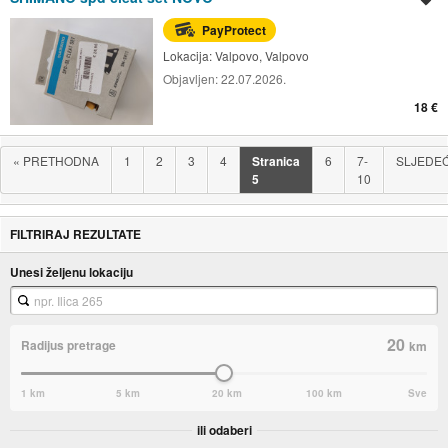
PayProtect
Lokacija:
Valpovo, Valpovo
Objavljen:
22.07.2026.
18 €
«
PRETHODNA
1
2
3
4
Stranica
6
7-
SLJEDE
5
10
FILTRIRAJ REZULTATE
Unesi željenu lokaciju
20
Radijus pretrage
km
1 km
5 km
20 km
100 km
Sve
ili odaberi