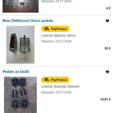
Objavljen:
24.07.2026.
4 €
Bmx OldSchool Union pedale
Spremi oglas
PayProtect
Lokacija:
Bjelovar, Sjever
Objavljen:
23.07.2026.
30 €
Pedale za bicikl
Spremi oglas
PayProtect
Lokacija:
Bukovlje, Bukovlje
Objavljen:
23.07.2026.
19,91 €