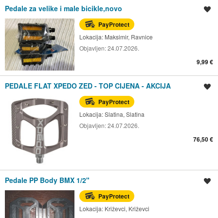
Pedale za velike i male bicikle,novo
Spremi oglas
PayProtect
Lokacija:
Maksimir, Ravnice
Objavljen:
24.07.2026.
9,99 €
PEDALE FLAT XPEDO ZED - TOP CIJENA - AKCIJA
Spremi oglas
PayProtect
Lokacija:
Slatina, Slatina
Objavljen:
24.07.2026.
76,50 €
Pedale PP Body BMX 1/2"
Spremi oglas
PayProtect
Lokacija:
Križevci, Križevci