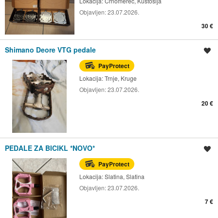
Lokacija:
Črnomerec, Kustošija
Objavljen:
23.07.2026.
30 €
Shimano Deore VTG pedale
Spremi oglas
PayProtect
Lokacija:
Trnje, Kruge
Objavljen:
23.07.2026.
20 €
PEDALE ZA BICIKL *NOVO*
Spremi oglas
PayProtect
Lokacija:
Slatina, Slatina
Objavljen:
23.07.2026.
7 €