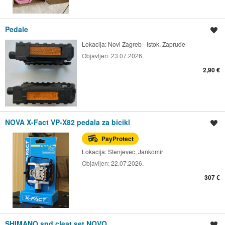
Pedale
Spremi oglas
Lokacija:
Novi Zagreb - Istok, Zapruđe
Objavljen:
23.07.2026.
2,90 €
NOVA X-Fact VP-X82 pedala za bicikl
Spremi oglas
PayProtect
Lokacija:
Stenjevec, Jankomir
Objavljen:
22.07.2026.
307 €
SHIMANO spd cleat set NOVO
Spremi oglas