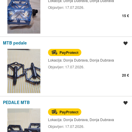
Lokacija:
Donja Dubrava, Donja Dubrava
Objavljen:
17.07.2026.
15 €
MTB pedale
Spremi oglas
PayProtect
Lokacija:
Donja Dubrava, Donja Dubrava
Objavljen:
17.07.2026.
20 €
PEDALE MTB
Spremi oglas
PayProtect
Lokacija:
Donja Dubrava, Donja Dubrava
Objavljen:
17.07.2026.