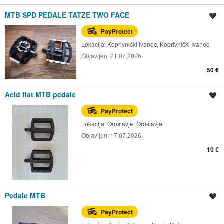
MTB SPD PEDALE TATZE TWO FACE
Spremi oglas
PayProtect
Lokacija:
Koprivnički Ivanec, Koprivnički Ivanec
Objavljen:
21.07.2026.
50 €
Acid flat MTB pedale
Spremi oglas
PayProtect
Lokacija:
Oroslavje, Oroslavje
Objavljen:
17.07.2026.
10 €
Pedale MTB
Spremi oglas
PayProtect