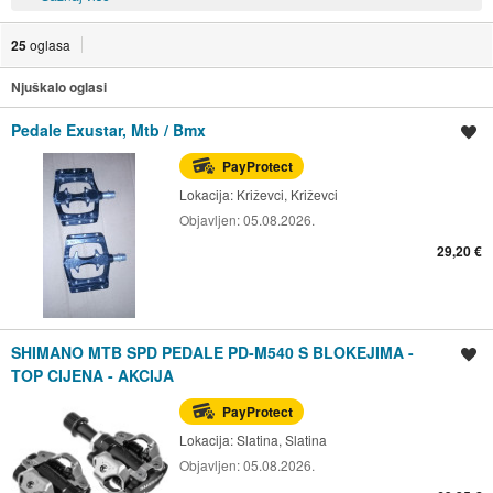
25
oglasa
Njuškalo oglasi
Pedale Exustar, Mtb / Bmx
Spremi oglas
PayProtect
Lokacija:
Križevci, Križevci
Objavljen:
05.08.2026.
29,20 €
SHIMANO MTB SPD PEDALE PD-M540 S BLOKEJIMA -
Spremi oglas
TOP CIJENA - AKCIJA
PayProtect
Lokacija:
Slatina, Slatina
Objavljen:
05.08.2026.