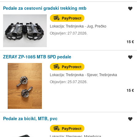
Pedale za cestovni gradski trekking mtb
Spremi oglas
PayProtect
Lokacija:
Trešnjevka - Jug, Prečko
Objavljen:
27.07.2026.
15 €
ZERAY ZP-108S MTB SPD pedale
Spremi oglas
PayProtect
Lokacija:
Trešnjevka - Sjever, Trešnjevka
Objavljen:
25.07.2026.
15 €
Pedale za bicikl, MTB, pvc
Spremi oglas
PayProtect
Lokacija:
Stenjevec, Malešnica