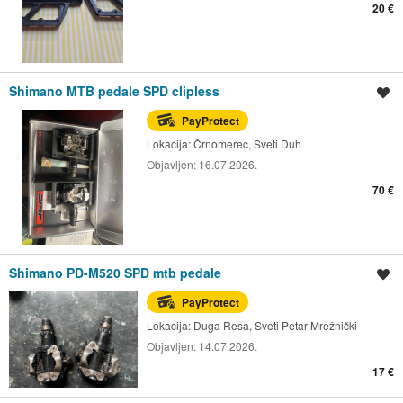
20 €
Shimano MTB pedale SPD clipless
Spremi oglas
PayProtect
Lokacija:
Črnomerec, Sveti Duh
Objavljen:
16.07.2026.
70 €
Shimano PD-M520 SPD mtb pedale
Spremi oglas
PayProtect
Lokacija:
Duga Resa, Sveti Petar Mrežnički
Objavljen:
14.07.2026.
17 €