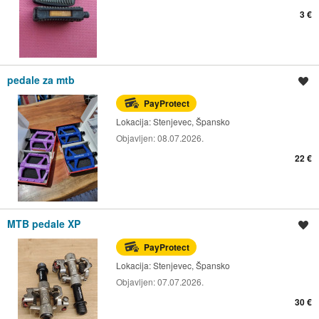
3 €
pedale za mtb
Spremi oglas
PayProtect
Lokacija:
Stenjevec, Špansko
Objavljen:
08.07.2026.
22 €
MTB pedale XP
Spremi oglas
PayProtect
Lokacija:
Stenjevec, Špansko
Objavljen:
07.07.2026.
30 €