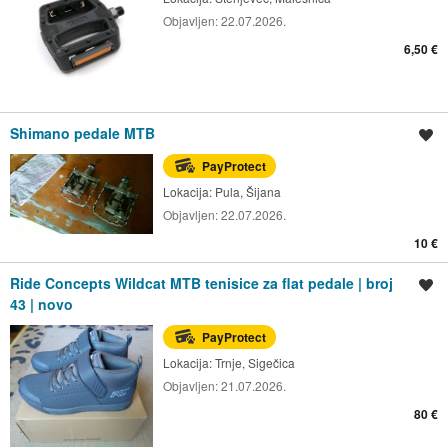
Objavljen:
22.07.2026.
6,50 €
Shimano pedale MTB
Spremi oglas
PayProtect
Lokacija:
Pula, Šijana
Objavljen:
22.07.2026.
10 €
Ride Concepts Wildcat MTB tenisice za flat pedale | broj
Spremi oglas
43 | novo
PayProtect
Lokacija:
Trnje, Sigečica
Objavljen:
21.07.2026.
80 €