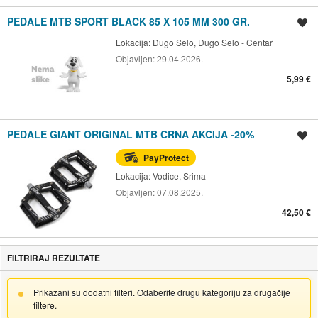
PEDALE MTB SPORT BLACK 85 X 105 MM 300 GR.
Spremi oglas
Lokacija:
Dugo Selo, Dugo Selo - Centar
Objavljen:
29.04.2026.
5,99 €
PEDALE GIANT ORIGINAL MTB CRNA AKCIJA -20%
Spremi oglas
PayProtect
Lokacija:
Vodice, Srima
Objavljen:
07.08.2025.
42,50 €
FILTRIRAJ REZULTATE
Prikazani su dodatni filteri. Odaberite drugu kategoriju za drugačije
filtere.