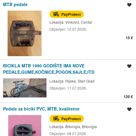
MTB pedale
Spremi oglas
PayProtect
Lokacija:
Vinkovci, Centar
Objavljen:
12.07.2026.
15 €
BICIKLA MTB 1990 GODIŠTE IMA NOVE
Spremi oglas
PEDALE,GUME,KOČNICE,POGON,SAJLE,ITD
Lokacija:
Rijeka, Stari Grad
Objavljen:
11.07.2026.
120 €
Pedale za bicikl PVC, MTB, kvalitetne
Spremi oglas
PayProtect
Lokacija:
Brtonigla, Brtonigla
Objavljen:
08.07.2026.