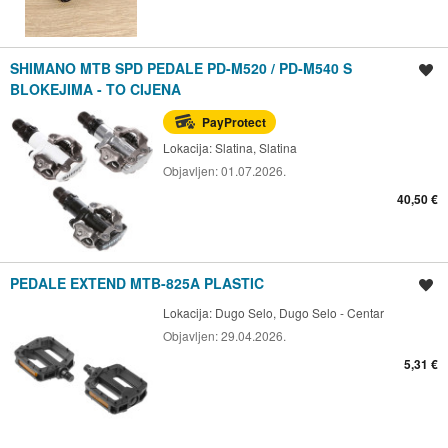
SHIMANO MTB SPD PEDALE PD-M520 / PD-M540 S
Spremi oglas
BLOKEJIMA - TO CIJENA
PayProtect
Lokacija:
Slatina, Slatina
Objavljen:
01.07.2026.
40,50 €
PEDALE EXTEND MTB-825A PLASTIC
Spremi oglas
Lokacija:
Dugo Selo, Dugo Selo - Centar
Objavljen:
29.04.2026.
5,31 €