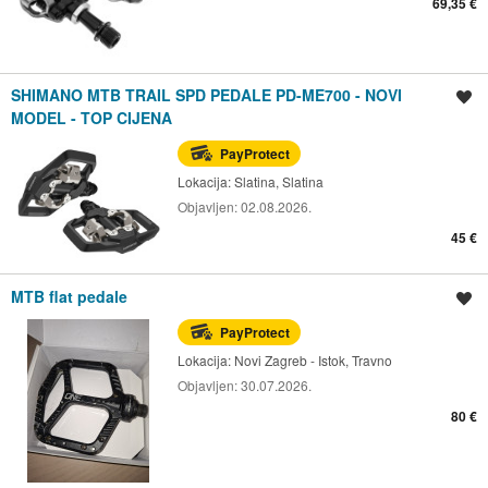
69,35 €
SHIMANO MTB TRAIL SPD PEDALE PD-ME700 - NOVI
Spremi oglas
MODEL - TOP CIJENA
PayProtect
Lokacija:
Slatina, Slatina
Objavljen:
02.08.2026.
45 €
MTB flat pedale
Spremi oglas
PayProtect
Lokacija:
Novi Zagreb - Istok, Travno
Objavljen:
30.07.2026.
80 €