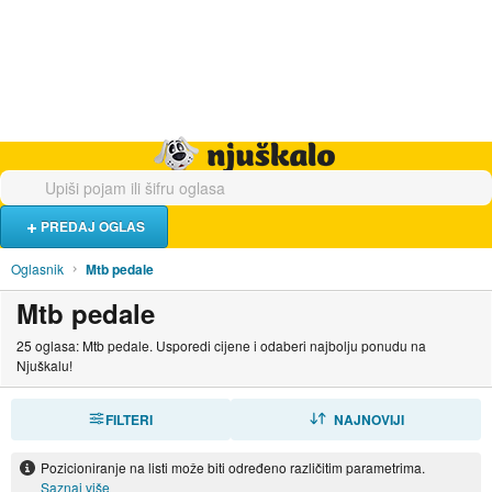
Hrana i piće
Turistički smještaj
Poslovi
Njuškalo naslovnica
PREDAJ OGLAS
Oglasnik
Mtb pedale
Mtb pedale
25 oglasa: Mtb pedale. Usporedi cijene i odaberi najbolju ponudu na
Njuškalu!
FILTERI
SORTIRAJ
NAJNOVIJI
Pozicioniranje na listi može biti određeno različitim parametrima.
Saznaj više