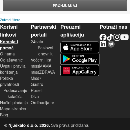
PRONJUŠKAJ
Zatvori filtere
Korisni
Partnerski
Preuzmi
Potraži nas
linkovi
portali
aplikaciju
Facebook
TikTok
Instagram
YouTu
Kontakt i
24sata
LinkedIn
Njuškalo blog
iOS aplikacija
pomoć
Poslovni
O nama
dnevnik
Android aplikacija
Oglašavanje
Večernji list
Uvjeti i pravila
missMAMA
korištenja
missZDRAVA
Huawei aplikacija
Politika
Miss7
privatnosti
Gastro
Podešavanje
Pixsell
kolačića
Diva
Načini plaćanja
Ordinacija.hr
Mapa stranica
Blog
© Njuškalo d.o.o. 2026.
Sva prava pridržana.