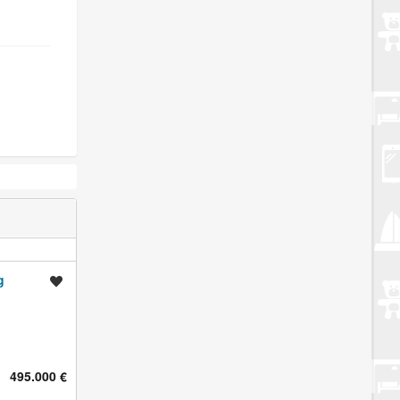
g
Spremi oglas
495.000 €