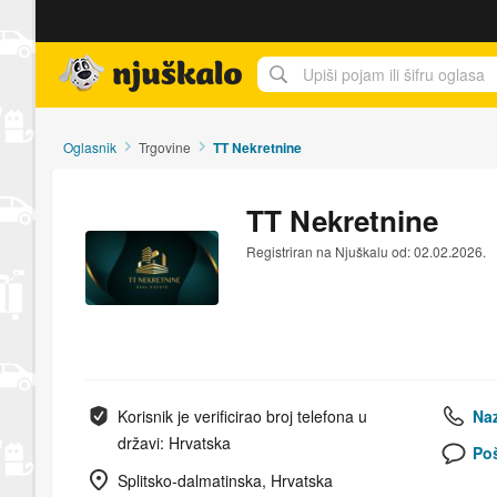
Njuškalo naslovnica
Oglasnik
Trgovine
TT Nekretnine
TT Nekretnine
Registriran na Njuškalu od: 02.02.2026.
Korisnik je verificirao broj telefona u
Naz
državi: Hrvatska
Poš
Splitsko-dalmatinska, Hrvatska