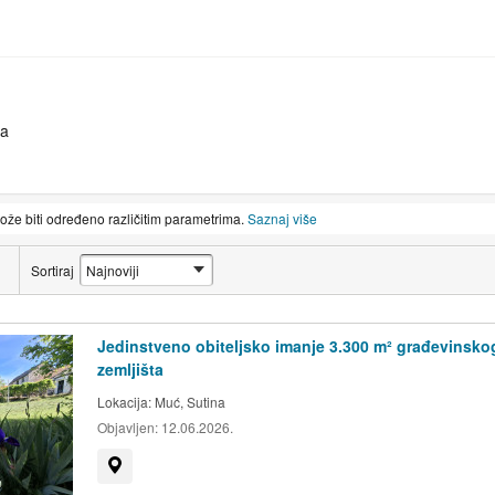
na
može biti određeno različitim parametrima.
Saznaj više
Sortiraj
Jedinstveno obiteljsko imanje 3.300 m² građevinsko
zemljišta
Lokacija:
Muć, Sutina
Objavljen:
12.06.2026.
Prikaži na mapi