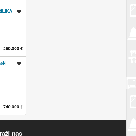
RILIKA
Spremi oglas
250.000 €
mski
Spremi oglas
740.000 €
raži nas