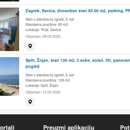
Zagreb, Savica, dvosoban stan 65.00 m2, parking, P
Stan u stambenoj zgradi, 3. kat
Stambena površina: 65 m2
Lokacija:
Trnje, Savica
Objavljen:
28.05.2026.
Prikaži na mapi
Split, Žnjan, stan 126 m2, 3 sobe, solari, lift, panora
pogled
Stan u stambenoj zgradi, 5. kat
Stambena površina: 126 m2
Lokacija:
Split, Žnjan
Objavljen:
13.05.2026.
Prikaži na mapi
ortali
Preuzmi aplikaciju
Pot