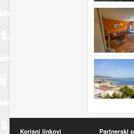
Korisni linkovi
Partnerski p