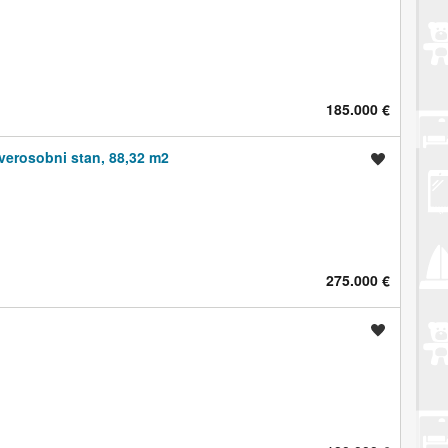
185.000 €
verosobni stan, 88,32 m2
Spremi oglas
275.000 €
Spremi oglas