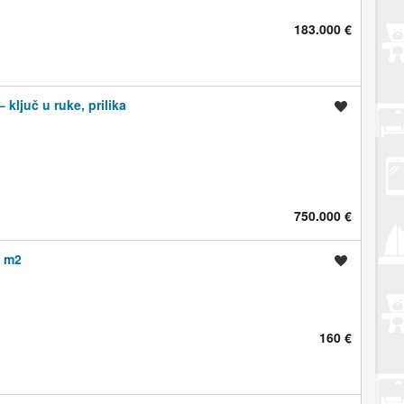
183.000 €
ključ u ruke, prilika
Spremi oglas
750.000 €
0 m2
Spremi oglas
160 €