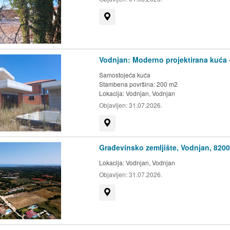
Prikaži na mapi
Vodnjan: Moderno projektirana kuća – 
Samostojeća kuća
Stambena površina: 200 m2
Lokacija:
Vodnjan, Vodnjan
Objavljen:
31.07.2026.
Prikaži na mapi
Građevinsko zemljište, Vodnjan, 820
Lokacija:
Vodnjan, Vodnjan
Objavljen:
31.07.2026.
Prikaži na mapi