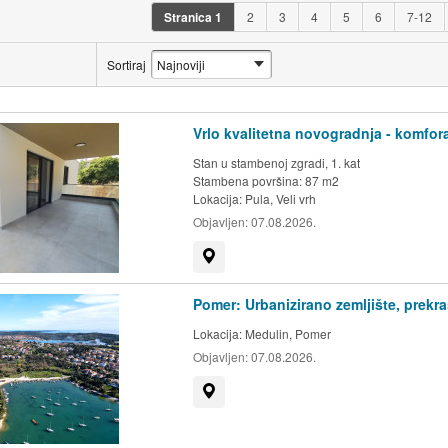
Stranica
1
2
3
4
5
6
7-12
Sortiraj
Vrlo kvalitetna novogradnja - komforan
Stan u stambenoj zgradi, 1. kat
Stambena površina: 87 m2
Lokacija:
Pula, Veli vrh
Objavljen:
07.08.2026.
Prikaži na mapi
Pomer: Urbanizirano zemljište, prekr
Lokacija:
Medulin, Pomer
Objavljen:
07.08.2026.
Prikaži na mapi