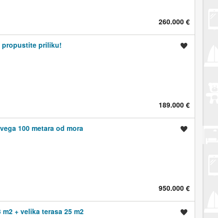
260.000 €
propustite priliku!
Spremi oglas
189.000 €
 svega 100 metara od mora
Spremi oglas
950.000 €
3 m2 + velika terasa 25 m2
Spremi oglas