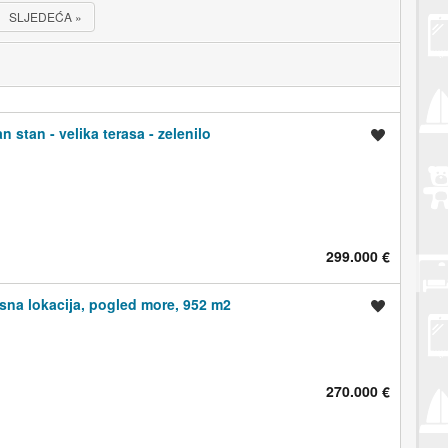
SLJEDEĆA
»
 stan - velika terasa - zelenilo
Spremi oglas
299.000 €
asna lokacija, pogled more, 952 m2
Spremi oglas
270.000 €