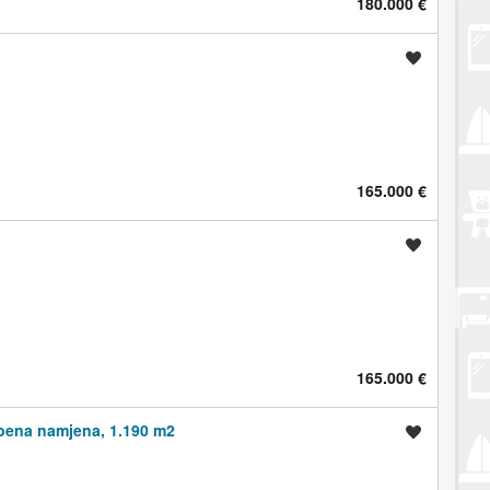
180.000 €
Spremi oglas
165.000 €
Spremi oglas
165.000 €
mbena namjena, 1.190 m2
Spremi oglas