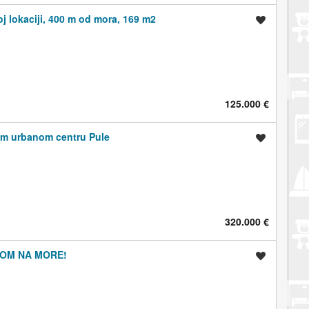
 lokaciji, 400 m od mora, 169 m2
Spremi oglas
125.000 €
om urbanom centru Pule
Spremi oglas
320.000 €
DOM NA MORE!
Spremi oglas