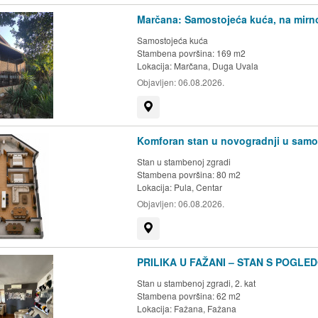
Marčana: Samostojeća kuća, na mirnoj
Samostojeća kuća
Stambena površina: 169 m2
Lokacija:
Marčana, Duga Uvala
Objavljen:
06.08.2026.
Prikaži na mapi
Komforan stan u novogradnji u sam
Stan u stambenoj zgradi
Stambena površina: 80 m2
Lokacija:
Pula, Centar
Objavljen:
06.08.2026.
Prikaži na mapi
PRILIKA U FAŽANI – STAN S POGLE
Stan u stambenoj zgradi, 2. kat
Stambena površina: 62 m2
Lokacija:
Fažana, Fažana