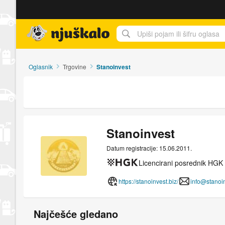
Njuškalo naslovnica
Oglasnik
Trgovine
Stanoinvest
Stanoinvest
Datum registracije: 15.06.2011.
Licencirani posrednik HGK
https://stanoinvest.biz/
info@stanoin
Najčešće gledano