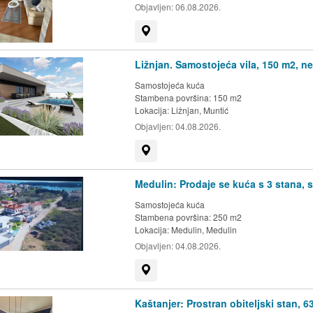
Objavljen:
06.08.2026.
Prikaži na mapi
Ližnjan. Samostojeća vila, 150 m2, ne 
Samostojeća kuća
Stambena površina: 150 m2
Lokacija:
Ližnjan, Muntić
Objavljen:
04.08.2026.
Prikaži na mapi
Medulin: Prodaje se kuća s 3 stana,
Samostojeća kuća
Stambena površina: 250 m2
Lokacija:
Medulin, Medulin
Objavljen:
04.08.2026.
Prikaži na mapi
Kaštanjer: Prostran obiteljski stan, 6