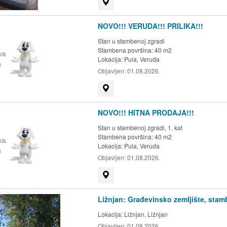
Prikaži na mapi
NOVO!!! VERUDA!!! PRILIKA!!!
Stan u stambenoj zgradi
Stambena površina: 40 m2
Lokacija:
Pula, Veruda
Objavljen:
01.08.2026.
Prikaži na mapi
NOVO!!! HITNA PRODAJA!!!
Stan u stambenoj zgradi, 1. kat
Stambena površina: 40 m2
Lokacija:
Pula, Veruda
Objavljen:
01.08.2026.
Prikaži na mapi
Ližnjan: Građevinsko zemljište, sta
Lokacija:
Ližnjan, Ližnjan
Objavljen:
01.08.2026.