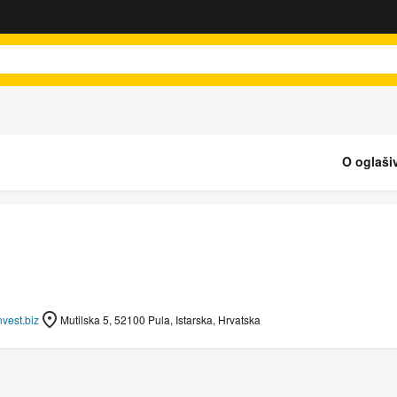
O oglaši
vest.biz
Mutilska 5, 52100 Pula, Istarska, Hrvatska