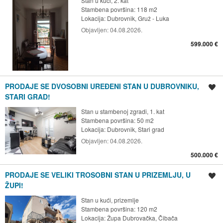
Stan u kući, 2. kat
Stambena površina: 118 m2
Lokacija:
Dubrovnik, Gruž - Luka
Objavljen:
04.08.2026.
599.000 €
PRODAJE SE DVOSOBNI UREĐENI STAN U DUBROVNIKU,
Spremi oglas
STARI GRAD!
Stan u stambenoj zgradi, 1. kat
Stambena površina: 50 m2
Lokacija:
Dubrovnik, Stari grad
Objavljen:
04.08.2026.
500.000 €
PRODAJE SE VELIKI TROSOBNI STAN U PRIZEMLJU, U
Spremi oglas
ŽUPI!
Stan u kući, prizemlje
Stambena površina: 120 m2
Lokacija:
Župa Dubrovačka, Čibača