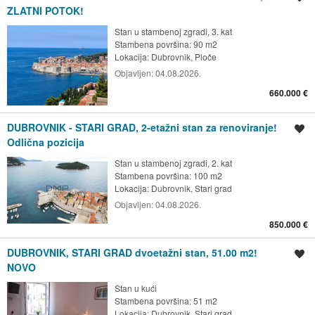
ZLATNI POTOK!
Stan u stambenoj zgradi, 3. kat
Stambena površina: 90 m2
Lokacija:
Dubrovnik, Ploče
Objavljen:
04.08.2026.
660.000 €
DUBROVNIK - STARI GRAD, 2-etažni stan za renoviranje!
Spremi oglas
Odlična pozicija
Stan u stambenoj zgradi, 2. kat
Stambena površina: 100 m2
Lokacija:
Dubrovnik, Stari grad
Objavljen:
04.08.2026.
850.000 €
DUBROVNIK, STARI GRAD dvoetažni stan, 51.00 m2!
Spremi oglas
NOVO
Stan u kući
Stambena površina: 51 m2
Lokacija:
Dubrovnik, Stari grad