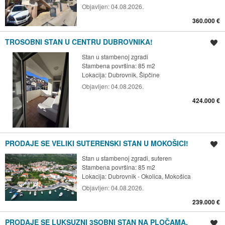
Objavljen:
04.08.2026.
360.000 €
TROSOBNI STAN U CENTRU DUBROVNIKA!
Spremi oglas
Stan u stambenoj zgradi
Stambena površina: 85 m2
Lokacija:
Dubrovnik, Šipčine
Objavljen:
04.08.2026.
424.000 €
PRODAJE SE VELIKI SUTERENSKI STAN U MOKOŠICI!
Spremi oglas
Stan u stambenoj zgradi, suteren
Stambena površina: 85 m2
Lokacija:
Dubrovnik - Okolica, Mokošica
Objavljen:
04.08.2026.
239.000 €
PRODAJE SE LUKSUZNI 3SOBNI STAN NA PLOČAMA,
Spremi oglas