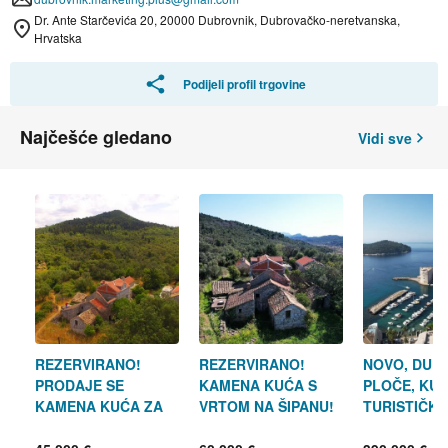
Dr. Ante Starčevića 20, 20000 Dubrovnik, Dubrovačko-neretvanska,
Hrvatska
Podijeli profil trgovine
Najčešće gledano
Vidi sve
REZERVIRANO!
REZERVIRANO!
NOVO, DUB
PRODAJE SE
KAMENA KUĆA S
PLOČE, KUĆ
KAMENA KUĆA ZA
VRTOM NA ŠIPANU!
TURISTIČKI
RENOVIRANJE NA
90m2, UZ G
ŠIPANU!
ZIDIN