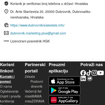
Korisnik je verificirao broj telefona u državi: Hrvatska
Dr. Ante Starčevića 20, 20000 Dubrovnik, Dubrovačko-
neretvanska, Hrvatska
https://www.dubrovnikrealestate.info/
dubrovnik.marketing.plus@gmail.com
Licencirani posrednik HGK
Korisni
Partnerski
Preuzmi
Potraži nas
linkovi
portali
aplikaciju
Facebook
TikTok
Instagram
YouTu
Kontakt i
24sata
LinkedIn
Njuškalo blog
iOS aplikacija
pomoć
Poslovni
O nama
dnevnik
Android aplikacija
Oglašavanje
Večernji list
Uvjeti i pravila
missMAMA
korištenja
missZDRAVA
Huawei aplikacija