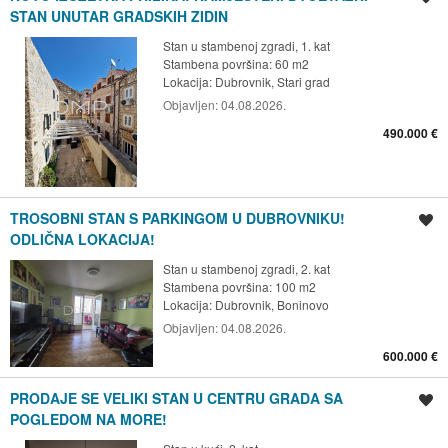
STAN UNUTAR GRADSKIH ZIDIN
Stan u stambenoj zgradi, 1. kat
Stambena površina: 60 m2
Lokacija:
Dubrovnik, Stari grad
Objavljen:
04.08.2026.
490.000 €
TROSOBNI STAN S PARKINGOM U DUBROVNIKU!
Spremi oglas
ODLIČNA LOKACIJA!
Stan u stambenoj zgradi, 2. kat
Stambena površina: 100 m2
Lokacija:
Dubrovnik, Boninovo
Objavljen:
04.08.2026.
600.000 €
PRODAJE SE VELIKI STAN U CENTRU GRADA SA
Spremi oglas
POGLEDOM NA MORE!