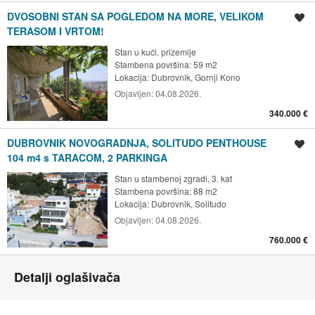
DVOSOBNI STAN SA POGLEDOM NA MORE, VELIKOM
Spremi oglas
TERASOM I VRTOM!
Stan u kući, prizemlje
Stambena površina: 59 m2
Lokacija:
Dubrovnik, Gornji Kono
Objavljen:
04.08.2026.
340.000 €
DUBROVNIK NOVOGRADNJA, SOLITUDO PENTHOUSE
Spremi oglas
104 m4 s TARACOM, 2 PARKINGA
Stan u stambenoj zgradi, 3. kat
Stambena površina: 88 m2
Lokacija:
Dubrovnik, Solitudo
Objavljen:
04.08.2026.
760.000 €
Detalji oglašivača