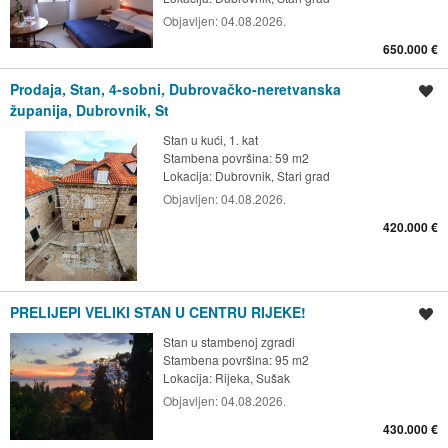
Objavljen:
04.08.2026.
650.000 €
Prodaja, Stan, 4-sobni, Dubrovačko-neretvanska
Spremi oglas
županija, Dubrovnik, St
Stan u kući, 1. kat
Stambena površina: 59 m2
Lokacija:
Dubrovnik, Stari grad
Objavljen:
04.08.2026.
420.000 €
PRELIJEPI VELIKI STAN U CENTRU RIJEKE!
Spremi oglas
Stan u stambenoj zgradi
Stambena površina: 95 m2
Lokacija:
Rijeka, Sušak
Objavljen:
04.08.2026.
430.000 €