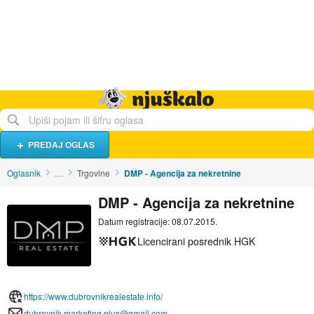
Hrana i piće
Turistički smještaj
Poslovi
Njuškalo naslovnica
PREDAJ OGLAS
Oglasnik
…
Trgovine
DMP - Agencija za nekretnine
DMP - Agencija za nekretnine
Datum registracije: 08.07.2015.
Licencirani posrednik HGK
https://www.dubrovnikrealestate.info/
dubrovnik.marketing.plus@gmail.com