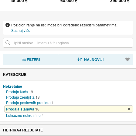
45.000 €
60.000 €
390.000 €
Pozicioniranje na listi može biti određeno različitim parametrima.
Saznaj više
FILTERI
SORTIRAJ
NAJNOVIJI
KATEGORIJE
Nekretnine
Prodaja kuća
19
Prodaja zemljišta
18
Prodaja poslovnih prostora
1
Prodaja stanova
16
Ukloni filter
Luksuzne nekretnine
4
FILTRIRAJ REZULTATE