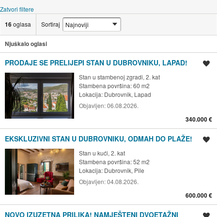
Zatvori filtere
16
oglasa
Sortiraj
Njuškalo oglasi
PRODAJE SE PRELIJEPI STAN U DUBROVNIKU, LAPAD!
Spremi oglas
Stan u stambenoj zgradi, 2. kat
Stambena površina: 60 m2
Lokacija:
Dubrovnik, Lapad
Objavljen:
06.08.2026.
340.000 €
EKSKLUZIVNI STAN U DUBROVNIKU, ODMAH DO PLAŽE!
Spremi oglas
Stan u kući, 2. kat
Stambena površina: 52 m2
Lokacija:
Dubrovnik, Pile
Objavljen:
04.08.2026.
600.000 €
NOVO IZUZETNA PRILIKA! NAMJEŠTENI DVOETAŽNI
Spremi oglas