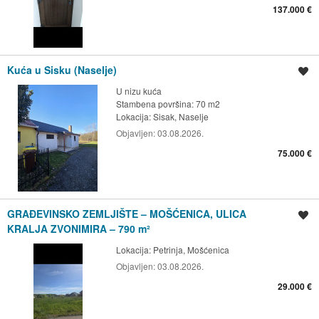
137.000 €
Kuća u Sisku (Naselje)
Spremi oglas
U nizu kuća
Stambena površina: 70 m2
Lokacija:
Sisak, Naselje
Objavljen:
03.08.2026.
75.000 €
GRAĐEVINSKO ZEMLJIŠTE – MOŠĆENICA, ULICA
Spremi oglas
KRALJA ZVONIMIRA – 790 m²
Lokacija:
Petrinja, Mošćenica
Objavljen:
03.08.2026.
29.000 €