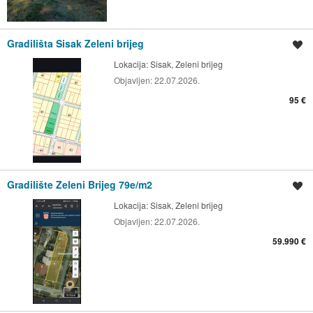
Gradilišta Sisak Zeleni brijeg
Spremi oglas
Lokacija:
Sisak, Zeleni brijeg
Objavljen:
22.07.2026.
95 €
Gradilište Zeleni Brijeg 79e/m2
Spremi oglas
Lokacija:
Sisak, Zeleni brijeg
Objavljen:
22.07.2026.
59.990 €