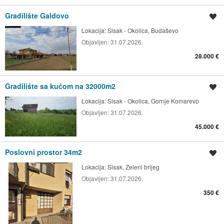
Gradilište Galdovo
Spremi oglas
Lokacija:
Sisak - Okolica, Budaševo
Objavljen:
31.07.2026.
28.000 €
Gradilište sa kućom na 32000m2
Spremi oglas
Lokacija:
Sisak - Okolica, Gornje Komarevo
Objavljen:
31.07.2026.
45.000 €
Poslovni prostor 34m2
Spremi oglas
Lokacija:
Sisak, Zeleni brijeg
Objavljen:
31.07.2026.
350 €