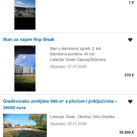
1 €
Stan za najam Hnp Sisak
Spremi oglas
Stan u stambenoj zgradi, 2. kat
Stambena površina: 40 m2
Lokacija:
Sisak, Caprag/Željezara
Objavljen:
27.07.2026.
370 €
Građevinsko zemljište 996 m² s pločom i priključcima –
Spremi oglas
39000 eura
Lokacija:
Sisak - Okolica, Odra Sisačka
Objavljen:
22.07.2026.
35.500 €