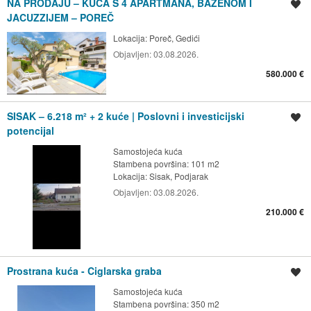
NA PRODAJU – KUĆA S 4 APARTMANA, BAZENOM I
Spremi oglas
JACUZZIJEM – POREČ
Lokacija:
Poreč, Gedići
Objavljen:
03.08.2026.
580.000 €
SISAK – 6.218 m² + 2 kuće | Poslovni i investicijski
Spremi oglas
potencijal
Samostojeća kuća
Stambena površina: 101 m2
Lokacija:
Sisak, Podjarak
Objavljen:
03.08.2026.
210.000 €
Prostrana kuća - Ciglarska graba
Spremi oglas
Samostojeća kuća
Stambena površina: 350 m2