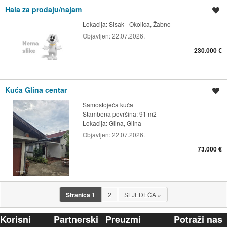
Hala za prodaju/najam
Spremi oglas
Lokacija:
Sisak - Okolica, Žabno
Objavljen:
22.07.2026.
230.000 €
Kuća Glina centar
Spremi oglas
Samostojeća kuća
Stambena površina: 91 m2
Lokacija:
Glina, Glina
Objavljen:
22.07.2026.
73.000 €
Stranica
1
2
SLJEDEĆA
»
Korisni
Partnerski
Preuzmi
Potraži nas