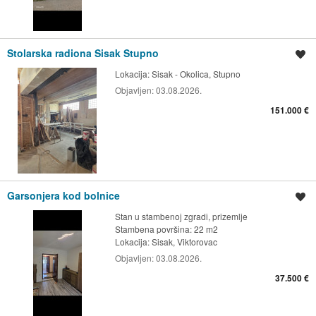
Stolarska radiona Sisak Stupno
Spremi oglas
Lokacija:
Sisak - Okolica, Stupno
Objavljen:
03.08.2026.
151.000 €
Garsonjera kod bolnice
Spremi oglas
Stan u stambenoj zgradi, prizemlje
Stambena površina: 22 m2
Lokacija:
Sisak, Viktorovac
Objavljen:
03.08.2026.
37.500 €