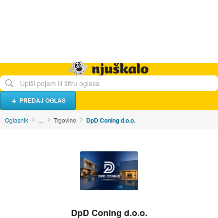
Hrana i piće
Turistički smještaj
Poslovi
Njuškalo naslovnica
PREDAJ OGLAS
Oglasnik
…
Trgovine
DpD Coning d.o.o.
DpD Coning d.o.o.