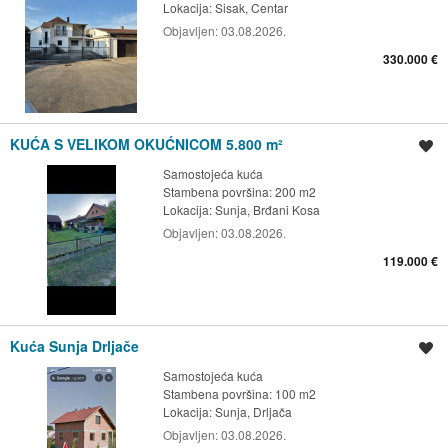
Lokacija:
Sisak, Centar
Objavljen:
03.08.2026.
330.000 €
KUĆA S VELIKOM OKUĆNICOM 5.800 m²
Spremi oglas
Samostojeća kuća
Stambena površina: 200 m2
Lokacija:
Sunja, Brđani Kosa
Objavljen:
03.08.2026.
119.000 €
Kuća Sunja Drljače
Spremi oglas
Samostojeća kuća
Stambena površina: 100 m2
Lokacija:
Sunja, Drljača
Objavljen:
03.08.2026.