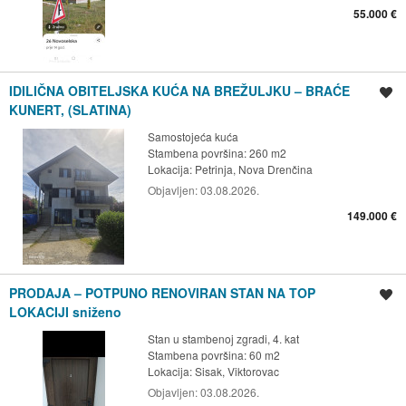
55.000 €
IDILIČNA OBITELJSKA KUĆA NA BREŽULJKU – BRAĆE
Spremi oglas
KUNERT, (SLATINA)
Samostojeća kuća
Stambena površina: 260 m2
Lokacija:
Petrinja, Nova Drenčina
Objavljen:
03.08.2026.
149.000 €
PRODAJA – POTPUNO RENOVIRAN STAN NA TOP
Spremi oglas
LOKACIJI sniženo
Stan u stambenoj zgradi, 4. kat
Stambena površina: 60 m2
Lokacija:
Sisak, Viktorovac
Objavljen:
03.08.2026.