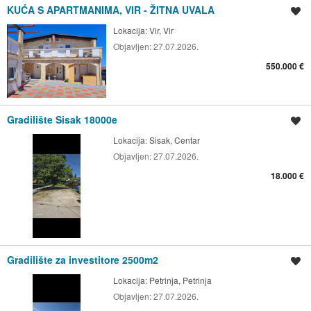
KUĆA S APARTMANIMA, VIR - ŽITNA UVALA
Spremi oglas
Lokacija:
Vir, Vir
Objavljen:
27.07.2026.
550.000 €
Gradilište Sisak 18000e
Spremi oglas
Lokacija:
Sisak, Centar
Objavljen:
27.07.2026.
18.000 €
Gradilište za investitore 2500m2
Spremi oglas
Lokacija:
Petrinja, Petrinja
Objavljen:
27.07.2026.