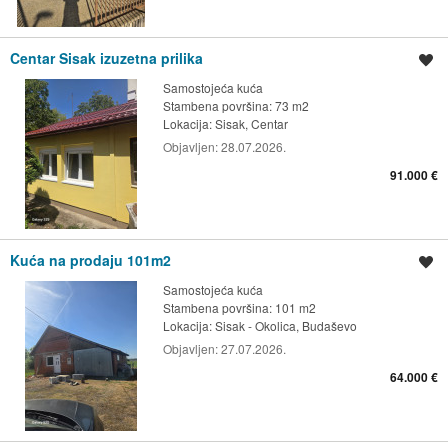
Centar Sisak izuzetna prilika
Spremi oglas
Samostojeća kuća
Stambena površina: 73 m2
Lokacija:
Sisak, Centar
Objavljen:
28.07.2026.
91.000 €
Kuća na prodaju 101m2
Spremi oglas
Samostojeća kuća
Stambena površina: 101 m2
Lokacija:
Sisak - Okolica, Budaševo
Objavljen:
27.07.2026.
64.000 €