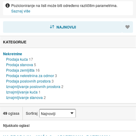
Pozicioniranje na listi može biti određeno različitim parametrima.
Saznaj više
SORTIRAJ
NAJNOVIJI
KATEGORIJE
Nekretnine
Prodaja kuća
17
Prodaja stanova
5
Prodaja zemljišta
16
Prodaja nekretnina za odmor
3
Prodaja poslovnih prostora
3
Iznajmljivanje poslovnih prostora
2
Iznajmljivanje kuća
1
Iznajmljivanje stanova
2
49
oglasa
Sortiraj
Njuškalo oglasi