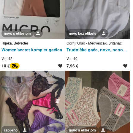
novo s etiketom
Korisnik nije trgovac
novo bez etikete
Korisnik nije trgovac
Rijeka, Belveder
Gornji Grad - Medveščak, Britanac
Women'secret komplet gaćica
Trudničke gaće, nove, nenošene
Vel. 42
Vel. 40
10 €
7,96 €
PayProtect
rabljeno
Korisnik nije trgovac
novo s etiketom
Korisnik nije trgovac