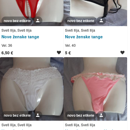
novo bez etikete
Korisnik nije trgovac
novo bez etikete
Korisnik nije trgovac
Sveti Ilija, Sveti Ilija
Sveti Ilija, Sveti Ilija
Nove ženske tange
Nove ženske tange
Vel. 36
Vel. 40
6,50 €
5 €
novo bez etikete
Korisnik nije trgovac
novo bez etikete
Korisnik nije trgovac
Sveti Ilija, Sveti Ilija
Sveti Ilija, Sveti Ilija