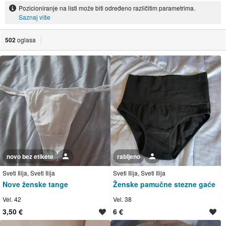
Pozicioniranje na listi može biti određeno različitim parametrima.
Saznaj više
502
oglasa
novo bez etikete
Korisnik nije trgovac
rabljeno
Korisnik nije trgovac
Sveti Ilija, Sveti Ilija
Sveti Ilija, Sveti Ilija
Nove ženske tange
Ženske pamučne stezne gaće
Vel. 42
Vel. 38
3,50 €
6 €