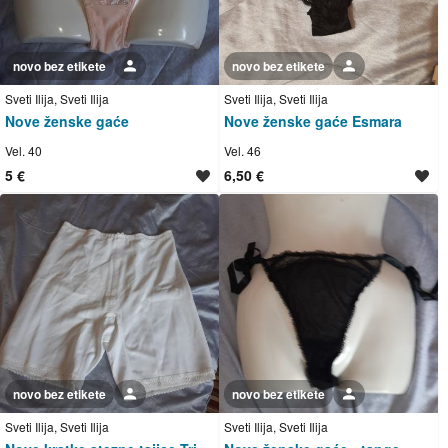
novo bez etikete
Korisnik nije trgovac
novo bez etikete
Korisnik nije trgovac
Sveti Ilija, Sveti Ilija
Sveti Ilija, Sveti Ilija
Nove ženske gaće
Nove ženske gaće Esmara
Vel. 40
Vel. 46
5 €
6,50 €
novo bez etikete
Korisnik nije trgovac
novo bez etikete
Korisnik nije trgovac
Sveti Ilija, Sveti Ilija
Sveti Ilija, Sveti Ilija