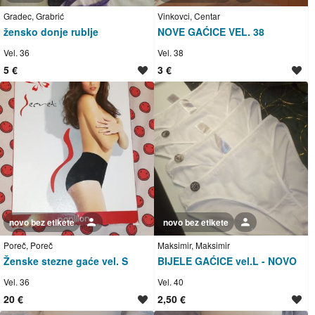
Gradec, Grabrić
Vinkovci, Centar
žensko donje rublje
NOVE GAĆICE VEL. 38
Vel. 36
Vel. 38
5 €
3 €
novo bez etikete
Korisnik nije trgovac
novo bez etikete
Korisnik nije trgovac
Poreč, Poreč
Maksimir, Maksimir
Ženske stezne gaće vel. S
BIJELE GAĆICE vel.L - NOVO
Vel. 36
Vel. 40
20 €
2,50 €