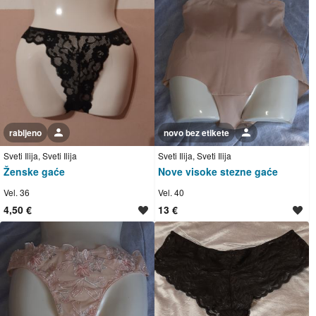
rabljeno
Korisnik nije trgovac
novo bez etikete
Korisnik nije trgovac
Sveti Ilija, Sveti Ilija
Sveti Ilija, Sveti Ilija
Ženske gaće
Nove visoke stezne gaće
Vel. 36
Vel. 40
4,50 €
13 €