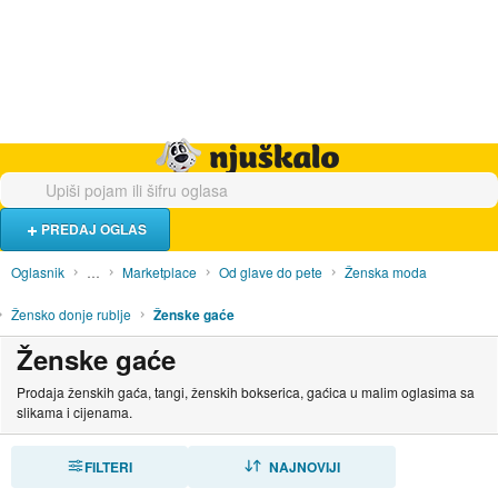
Hrana i piće
Turistički smještaj
Poslovi
Njuškalo naslovnica
PREDAJ OGLAS
Oglasnik
…
Marketplace
Od glave do pete
Ženska moda
Žensko donje rublje
Ženske gaće
Ženske gaće
Prodaja ženskih gaća, tangi, ženskih bokserica, gaćica u malim oglasima sa
slikama i cijenama.
FILTERI
SORTIRAJ
NAJNOVIJI