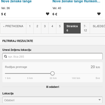
Nove ženske tange
Nove ženske tange Hunkemoller
Vel. 36
Vel. 40
5 €
6 €
«
PRETHODNA
1
2
3
4
5
Stranica
7-
SLJEDE
6
12
FILTRIRAJ REZULTATE
Unesi željenu lokaciju
20
Radijus pretrage
km
1 km
5 km
20 km
100 km
Sve
ili odaberi
Lokacija
Odaberi