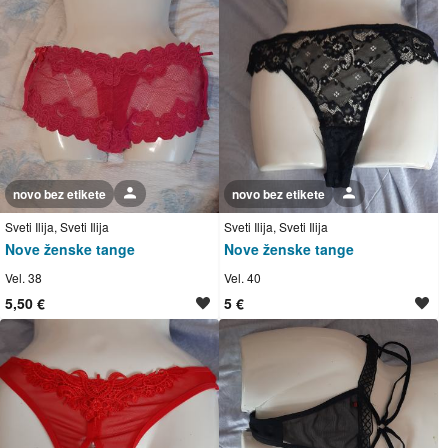
novo bez etikete
Korisnik nije trgovac
novo bez etikete
Korisnik nije trgovac
Sveti Ilija, Sveti Ilija
Sveti Ilija, Sveti Ilija
Nove ženske tange
Nove ženske tange
Vel. 38
Vel. 40
5,50 €
5 €