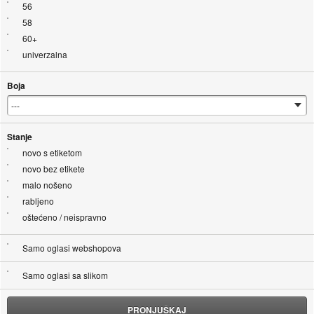
56
58
60+
univerzalna
Boja
Stanje
novo s etiketom
novo bez etikete
malo nošeno
rabljeno
oštećeno / neispravno
Samo oglasi webshopova
Samo oglasi sa slikom
PRONJUŠKAJ