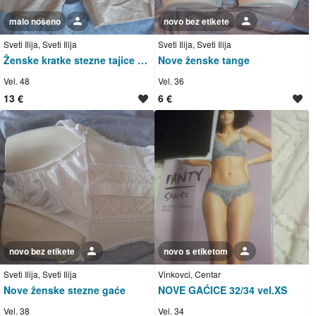
malo nošeno
Korisnik nije trgovac
novo bez etikete
Korisnik nije trgovac
Sveti Ilija, Sveti Ilija
Sveti Ilija, Sveti Ilija
Ženske kratke stezne tajice Triumph
Nove ženske tange
Vel. 48
Vel. 36
13 €
6 €
novo bez etikete
Korisnik nije trgovac
novo s etiketom
Korisnik nije trgovac
Sveti Ilija, Sveti Ilija
Vinkovci, Centar
Nove ženske stezne gaće
NOVE GAĆICE 32/34 vel.XS
Vel. 38
Vel. 34