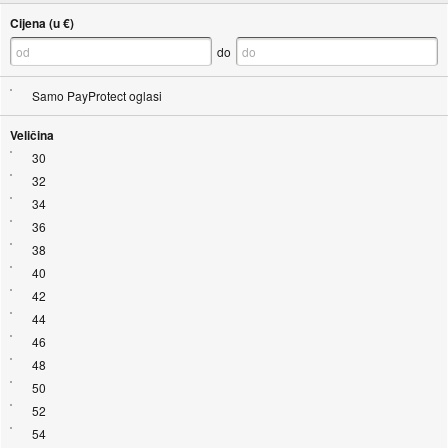
Cijena (u €)
do
Samo PayProtect oglasi
Veličina
30
32
34
36
38
40
42
44
46
48
50
52
54