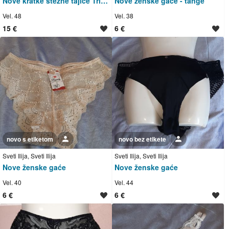
Nove kratke stezne tajice Triumph
Nove ženske gaće - tange
Vel. 48
Vel. 38
15 €
6 €
novo s etiketom
Korisnik nije trgovac
novo bez etikete
Korisnik nije trgovac
Sveti Ilija, Sveti Ilija
Sveti Ilija, Sveti Ilija
Nove ženske gaće
Nove ženske gaće
Vel. 40
Vel. 44
6 €
6 €