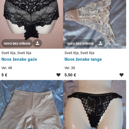
novo bez etikete
Korisnik nije trgovac
novo bez etikete
Korisnik nije trgovac
Sveti Ilija, Sveti Ilija
Sveti Ilija, Sveti Ilija
Nove ženske gaće
Nove ženske tange
Vel. 48
Vel. 36
5 €
5,50 €