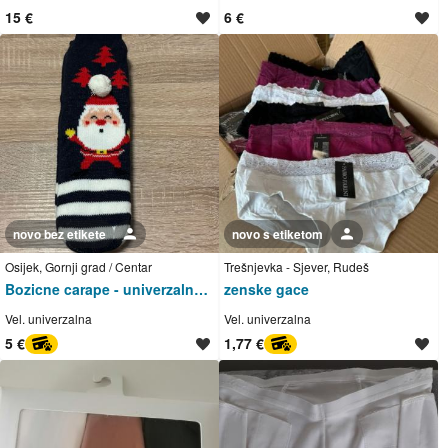
15 €
6 €
novo bez etikete
Korisnik nije trgovac
novo s etiketom
Korisnik nije trgovac
Osijek, Gornji grad / Centar
Trešnjevka - Sjever, Rudeš
Bozicne carape - univerzalna velicina
zenske gace
Vel. univerzalna
Vel. univerzalna
5 €
1,77 €
PayProtect
PayProtect