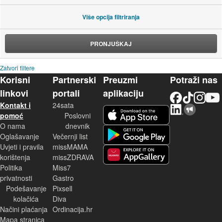
Više opcija filtriranja
PRONJUŠKAJ
Zatvori filtere
Korisni
Partnerski
Preuzmi
Potraži nas
linkovi
portali
aplikaciju
Facebook
TikTok
Instagram
YouTu
Kontakt i
24sata
LinkedIn
Njuškalo blog
iOS aplikacija
pomoć
Poslovni
O nama
dnevnik
Android aplikacija
Oglašavanje
Večernji list
Uvjeti i pravila
missMAMA
korištenja
missZDRAVA
Huawei aplikacija
Politika
Miss7
privatnosti
Gastro
Podešavanje
Pixsell
kolačića
Diva
Načini plaćanja
Ordinacija.hr
Mapa stranica