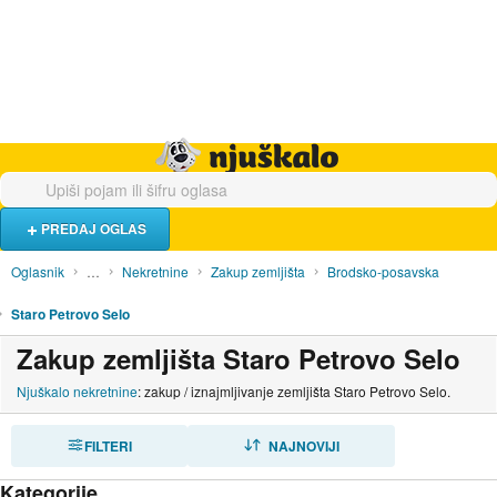
Hrana i piće
Turistički smještaj
Poslovi
Njuškalo naslovnica
PREDAJ OGLAS
Oglasnik
…
Nekretnine
Zakup zemljišta
Brodsko-posavska
Staro Petrovo Selo
Zakup zemljišta Staro Petrovo Selo
Njuškalo nekretnine
: zakup / iznajmljivanje zemljišta Staro Petrovo Selo.
FILTERI
SORTIRAJ
NAJNOVIJI
Kategorije