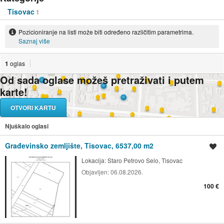
Tisovac
1
Pozicioniranje na listi može biti određeno različitim parametrima.
Saznaj više
1
oglas
Od sada oglase možeš pretraživati i putem
karte!
OTVORI KARTU
Njuškalo oglasi
Građevinsko zemljište, Tisovac, 6537,00 m2
Spremi oglas
Lokacija:
Staro Petrovo Selo, Tisovac
Objavljen:
06.08.2026.
100 €