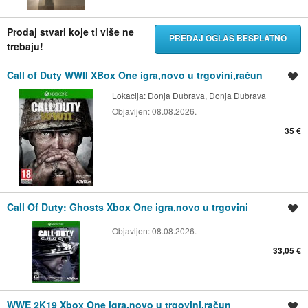
Prodaj stvari koje ti više ne
PREDAJ OGLAS BESPLATNO
trebaju!
Call of Duty WWII XBox One igra,novo u trgovini,račun
Spremi oglas
Lokacija:
Donja Dubrava, Donja Dubrava
Objavljen:
08.08.2026.
35 €
Call Of Duty: Ghosts Xbox One igra,novo u trgovini
Spremi oglas
Objavljen:
08.08.2026.
33,05 €
WWE 2K19 Xbox One igra,novo u trgovini,račun
Spremi oglas