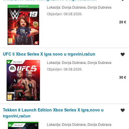
Lokacija:
Donja Dubrava, Donja Dubrava
Objavljen:
08.08.2026.
20 €
UFC 5 Xbox Series X igra novo u trgovini,račun
Spremi oglas
Lokacija:
Donja Dubrava, Donja Dubrava
Objavljen:
08.08.2026.
30 €
Tekken 8 Launch Edition Xbox Series X igra,novo u
Spremi oglas
trgovini,račun
Lokacija:
Donja Dubrava, Donja Dubrava