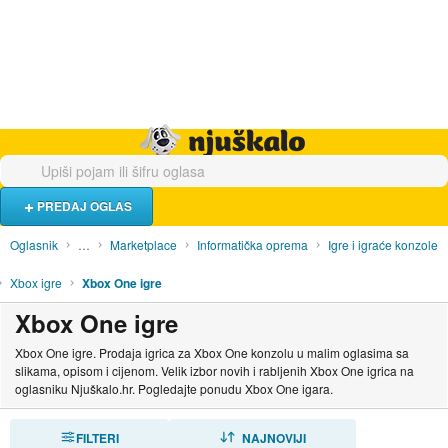
Hrana i piće
Turistički smještaj
Poslovi
Njuškalo naslovnica
PREDAJ OGLAS
Oglasnik
…
Marketplace
Informatička oprema
Igre i igraće konzole
Xbox igre
Xbox One igre
Xbox One igre
Xbox One igre. Prodaja igrica za Xbox One konzolu u malim oglasima sa
slikama, opisom i cijenom. Velik izbor novih i rabljenih Xbox One igrica na
oglasniku Njuškalo.hr. Pogledajte ponudu Xbox One igara.
FILTERI
SORTIRAJ
NAJNOVIJI