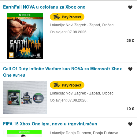
EarthFall NOVA u celofanu za Xbox one
Spremi oglas
PayProtect
Lokacija:
Novi Zagreb - Zapad, Otočec
Objavljen:
07.08.2026.
25 €
Call Of Duty Infinite Warfare kao NOVA za Microsoft Xbox
Spremi oglas
One #8148
PayProtect
Lokacija:
Novi Zagreb - Zapad, Otočec
Objavljen:
07.08.2026.
10 €
FIFA 15 Xbox One igra, novo u trgovini,račun
Spremi oglas
Lokacija:
Donja Dubrava, Donja Dubrava