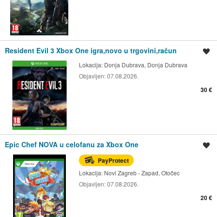
Resident Evil 3 Xbox One igra,novo u trgovini,račun
Spremi oglas
Lokacija:
Donja Dubrava, Donja Dubrava
Objavljen:
07.08.2026.
30 €
Epic Chef NOVA u celofanu za Xbox One
Spremi oglas
PayProtect
Lokacija:
Novi Zagreb - Zapad, Otočec
Objavljen:
07.08.2026.
20 €