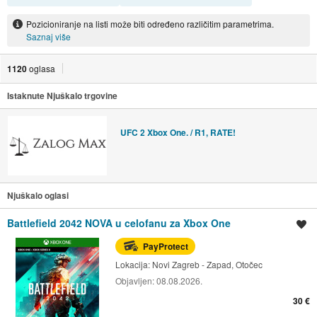
Pozicioniranje na listi može biti određeno različitim parametrima.
Saznaj više
1120
oglasa
Istaknute Njuškalo trgovine
UFC 2 Xbox One. / R1, RATE!
Njuškalo oglasi
Battlefield 2042 NOVA u celofanu za Xbox One
Spremi oglas
PayProtect
Lokacija:
Novi Zagreb - Zapad, Otočec
Objavljen:
08.08.2026.
30 €