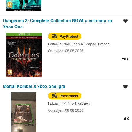
Dungeons 3: Complete Collection NOVA u celofanu za
Spremi oglas
Xbox One
PayProtect
Lokacija:
Novi Zagreb - Zapad, Otočec
Objavljen:
08.08.2026.
20 €
Mortal Kombat X xbox one igra
Spremi oglas
PayProtect
Lokacija:
Križevci, Križevci
Objavljen:
08.08.2026.
6 €