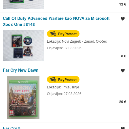
12 €
Call Of Duty Advanced Warfare kao NOVA za Microsoft
Spremi oglas
Xbox One #8148
PayProtect
Lokacija:
Novi Zagreb - Zapad, Otočec
Objavljen:
07.08.2026.
8 €
Far Cry New Dawn
Spremi oglas
PayProtect
Lokacija:
Trnje, Trnje
Objavljen:
07.08.2026.
20 €
Far Cry 5
Spremi oglas