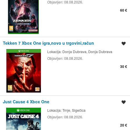
Objavljen:
08.08.2026.
60 €
Tekken 7 Xbox One igra,novo u trgovini,račun
Spremi oglas
Lokacija:
Donja Dubrava, Donja Dubrava
Objavljen:
08.08.2026.
30 €
Just Cause 4 Xbox One
Spremi oglas
Lokacija:
Trnje, Sigečica
Objavljen:
08.08.2026.
20 €