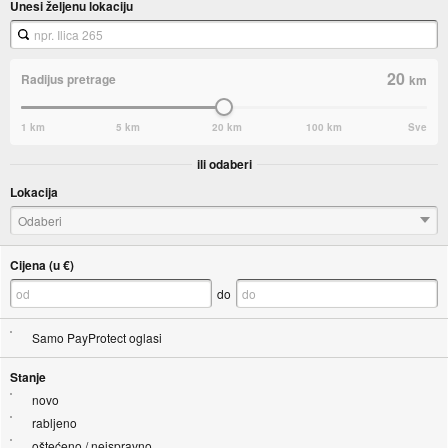
Unesi željenu lokaciju
20
Radijus pretrage
km
1 km
5 km
20 km
100 km
Sve
ili odaberi
Lokacija
Odaberi
Cijena (u €)
do
Samo PayProtect oglasi
Stanje
novo
rabljeno
oštećeno / neispravno