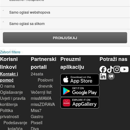
Samo oglasi webshopova
Samo oglasi sa slikom
PRONJUŠKAJ
Zatvori filtere
Korisni
Partnerski
Preuzmi
Potraži nas
linkovi
portali
aplikaciju
Facebook
TikTok
Instagram
YouTu
Kontakt i
24sata
LinkedIn
Njuškalo blog
iOS aplikacija
pomoć
Poslovni
O nama
dnevnik
Android aplikacija
Oglašavanje
Večernji list
Uvjeti i pravila
missMAMA
korištenja
missZDRAVA
Huawei aplikacija
Politika
Miss7
privatnosti
Gastro
Podešavanje
Pixsell
kolačića
Diva