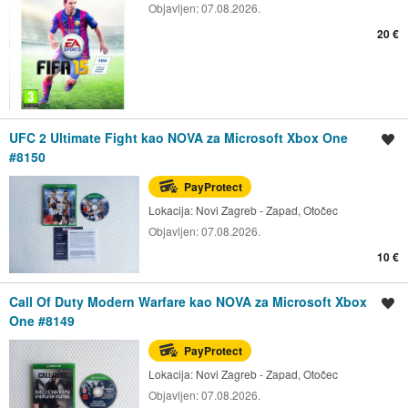
Objavljen:
07.08.2026.
20 €
UFC 2 Ultimate Fight kao NOVA za Microsoft Xbox One
Spremi oglas
#8150
PayProtect
Lokacija:
Novi Zagreb - Zapad, Otočec
Objavljen:
07.08.2026.
10 €
Call Of Duty Modern Warfare kao NOVA za Microsoft Xbox
Spremi oglas
One #8149
PayProtect
Lokacija:
Novi Zagreb - Zapad, Otočec
Objavljen:
07.08.2026.