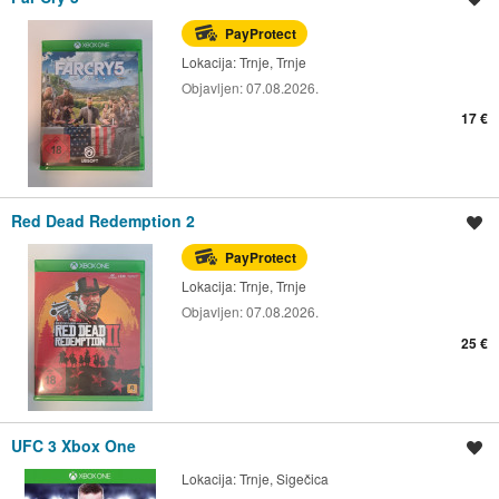
PayProtect
Lokacija:
Trnje, Trnje
Objavljen:
07.08.2026.
17 €
Red Dead Redemption 2
Spremi oglas
PayProtect
Lokacija:
Trnje, Trnje
Objavljen:
07.08.2026.
25 €
UFC 3 Xbox One
Spremi oglas
Lokacija:
Trnje, Sigečica