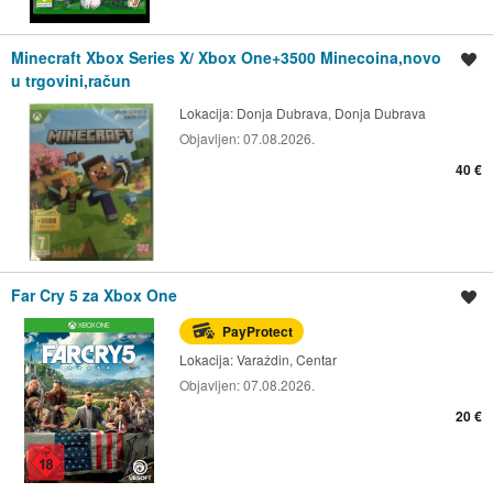
Minecraft Xbox Series X/ Xbox One+3500 Minecoina,novo
Spremi oglas
u trgovini,račun
Lokacija:
Donja Dubrava, Donja Dubrava
Objavljen:
07.08.2026.
40 €
Far Cry 5 za Xbox One
Spremi oglas
PayProtect
Lokacija:
Varaždin, Centar
Objavljen:
07.08.2026.
20 €