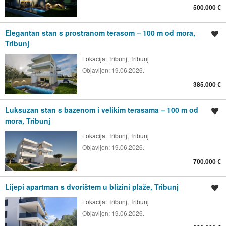
500.000 €
Elegantan stan s prostranom terasom – 100 m od mora,
Spremi oglas
Tribunj
Lokacija:
Tribunj, Tribunj
Objavljen:
19.06.2026.
385.000 €
Luksuzan stan s bazenom i velikim terasama – 100 m od
Spremi oglas
mora, Tribunj
Lokacija:
Tribunj, Tribunj
Objavljen:
19.06.2026.
700.000 €
Lijepi apartman s dvorištem u blizini plaže, Tribunj
Spremi oglas
Lokacija:
Tribunj, Tribunj
Objavljen:
19.06.2026.