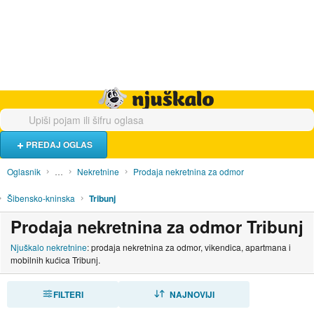
Hrana i piće
Turistički smještaj
Poslovi
Njuškalo naslovnica
PREDAJ OGLAS
Oglasnik
…
Nekretnine
Prodaja nekretnina za odmor
Šibensko-kninska
Tribunj
Prodaja nekretnina za odmor Tribunj
Njuškalo nekretnine
: prodaja nekretnina za odmor, vikendica, apartmana i
mobilnih kućica Tribunj.
FILTERI
SORTIRAJ
NAJNOVIJI