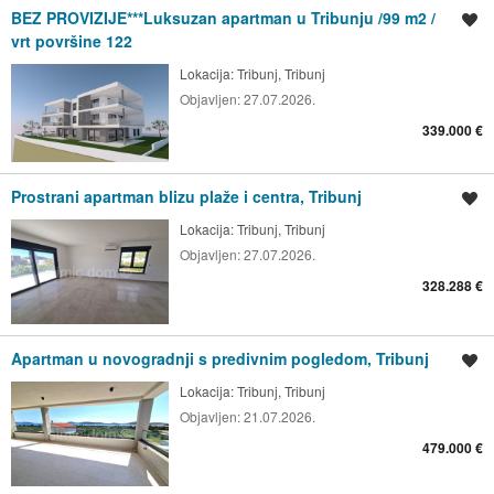
BEZ PROVIZIJE***Luksuzan apartman u Tribunju /99 m2 /
Spremi oglas
vrt površine 122
Lokacija:
Tribunj, Tribunj
Objavljen:
27.07.2026.
339.000 €
Prostrani apartman blizu plaže i centra, Tribunj
Spremi oglas
Lokacija:
Tribunj, Tribunj
Objavljen:
27.07.2026.
328.288 €
Apartman u novogradnji s predivnim pogledom, Tribunj
Spremi oglas
Lokacija:
Tribunj, Tribunj
Objavljen:
21.07.2026.
479.000 €