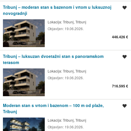
Tribunj – moderan stan s bazenom i vrtom u luksuznoj
Spremi oglas
novogradnji
Lokacija:
Tribunj, Tribunj
Objavljen:
19.06.2026.
446.426 €
Tribunj – luksuzan dvoetažni stan s panoramskom
Spremi oglas
terasom
Lokacija:
Tribunj, Tribunj
Objavljen:
19.06.2026.
716.595 €
Moderan stan s vrtom i bazenom – 100 m od plaže,
Spremi oglas
Tribunj
Lokacija:
Tribunj, Tribunj
Objavljen:
19.06.2026.