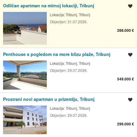
Odličan apartman na mirnoj lokaciji, Tribunj
Spremi oglas
Lokacija:
Tribunj, Tribunj
Objavljen:
31.07.2026.
288.000 €
Penthouse s pogledom na more blizu plaže, Tribunj
Spremi oglas
Lokacija:
Tribunj, Tribunj
Objavljen:
29.07.2026.
549.000 €
Prostrani novi apartman u prizemlju, Tribunj
Spremi oglas
Lokacija:
Tribunj, Tribunj
Objavljen:
29.07.2026.
299.000 €