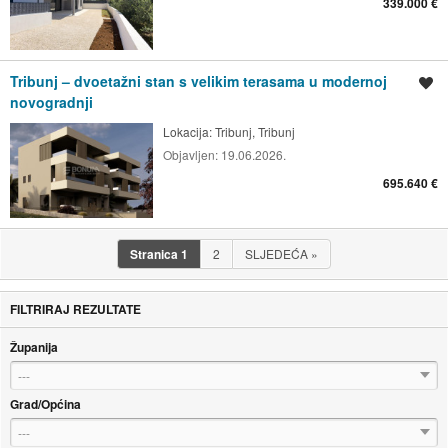
339.000 €
Tribunj – dvoetažni stan s velikim terasama u modernoj
Spremi oglas
novogradnji
Lokacija:
Tribunj, Tribunj
Objavljen:
19.06.2026.
695.640 €
Stranica
1
2
SLJEDEĆA
»
FILTRIRAJ REZULTATE
Županija
---
Grad/Općina
---