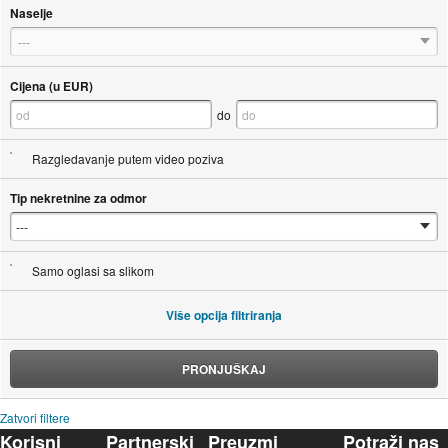
Naselje
---
Cijena (u EUR)
do
Razgledavanje putem video poziva
Tip nekretnine za odmor
Samo oglasi sa slikom
Više opcija filtriranja
PRONJUŠKAJ
Zatvori filtere
Korisni
Partnerski
Preuzmi
Potraži nas