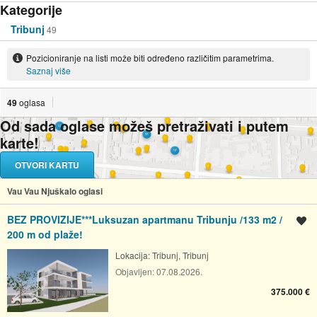
Kategorije
Tribunj
49
Pozicioniranje na listi može biti određeno različitim parametrima.
Saznaj više
49
oglasa
Od sada oglase možeš pretraživati i putem
karte!
OTVORI KARTU
Vau Vau Njuškalo oglasi
BEZ PROVIZIJE***Luksuzan apartmanu Tribunju /133 m2 /
Spremi oglas
200 m od plaže!
Lokacija:
Tribunj, Tribunj
Objavljen:
07.08.2026.
375.000 €