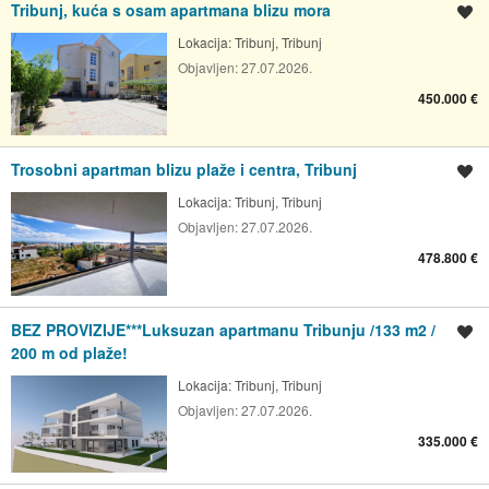
Tribunj, kuća s osam apartmana blizu mora
Spremi oglas
Lokacija:
Tribunj, Tribunj
Objavljen:
27.07.2026.
450.000 €
Trosobni apartman blizu plaže i centra, Tribunj
Spremi oglas
Lokacija:
Tribunj, Tribunj
Objavljen:
27.07.2026.
478.800 €
BEZ PROVIZIJE***Luksuzan apartmanu Tribunju /133 m2 /
Spremi oglas
200 m od plaže!
Lokacija:
Tribunj, Tribunj
Objavljen:
27.07.2026.
335.000 €