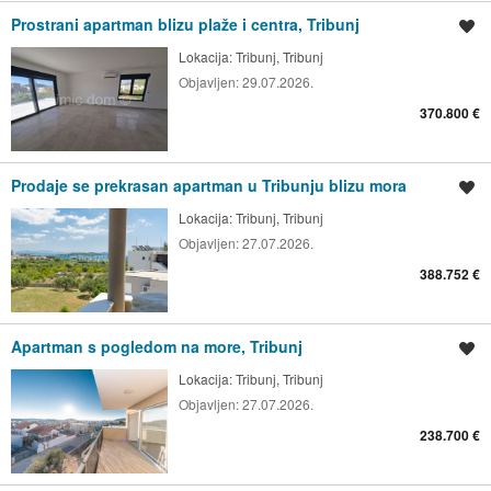
Prostrani apartman blizu plaže i centra, Tribunj
Spremi oglas
Lokacija:
Tribunj, Tribunj
Objavljen:
29.07.2026.
370.800 €
Prodaje se prekrasan apartman u Tribunju blizu mora
Spremi oglas
Lokacija:
Tribunj, Tribunj
Objavljen:
27.07.2026.
388.752 €
Apartman s pogledom na more, Tribunj
Spremi oglas
Lokacija:
Tribunj, Tribunj
Objavljen:
27.07.2026.
238.700 €