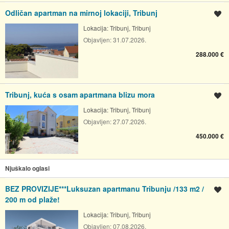
Odličan apartman na mirnoj lokaciji, Tribunj
Spremi oglas
Lokacija:
Tribunj, Tribunj
Objavljen:
31.07.2026.
288.000 €
Tribunj, kuća s osam apartmana blizu mora
Spremi oglas
Lokacija:
Tribunj, Tribunj
Objavljen:
27.07.2026.
450.000 €
Njuškalo oglasi
BEZ PROVIZIJE***Luksuzan apartmanu Tribunju /133 m2 /
Spremi oglas
200 m od plaže!
Lokacija:
Tribunj, Tribunj
Objavljen:
07.08.2026.