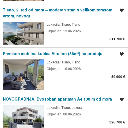
Tisno, 2. red od mora – moderan stan s velikom terasom i
Spremi oglas
vrtom, novogr
Lokacija:
Tisno, Tisno
Objavljen:
19.06.2026.
511.700 €
Premium mobilna kućica Vitolino (36m²) na prodaju
Spremi oglas
Lokacija:
Tisno, Tisno
Objavljen:
16.06.2026.
59.900 €
NOVOGRADNJA, Dvosoban apartman A4 130 m od mora
Spremi oglas
Lokacija:
Tisno, Jezera
Objavljen:
08.06.2026.
326.708 €