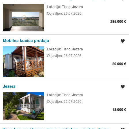
Lokacija:
Tisno, Jezera
Objavljen:
26.07.2026.
285.000 €
Mobilna kućica prodaja
Spremi oglas
Lokacija:
Tisno, Jezera
Objavljen:
26.07.2026.
20.000 €
Jezera
Spremi oglas
Lokacija:
Tisno, Jezera
Objavljen:
22.07.2026.
18.000 €