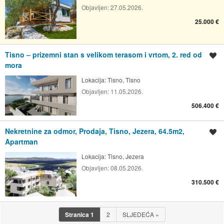
Objavljen:
27.05.2026.
25.000 €
Tisno – prizemni stan s velikom terasom i vrtom, 2. red od
Spremi oglas
mora
Lokacija:
Tisno, Tisno
Objavljen:
11.05.2026.
506.400 €
Nekretnine za odmor, Prodaja, Tisno, Jezera, 64.5m2,
Spremi oglas
Apartman
Lokacija:
Tisno, Jezera
Objavljen:
08.05.2026.
310.500 €
Stranica
1
2
SLJEDEĆA
»