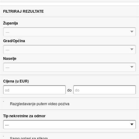
FILTRIRAJ REZULTATE
Županija
---
Grad/Općina
---
Naselje
---
Cijena (u EUR)
do
Razgledavanje putem video poziva
Tip nekretnine za odmor
Samo oglasi sa slikom