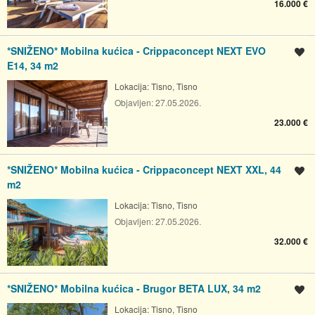
16.000 €
*SNIŽENO* Mobilna kućica - Crippaconcept NEXT EVO
Spremi oglas
E14, 34 m2
Lokacija:
Tisno, Tisno
Objavljen:
27.05.2026.
23.000 €
*SNIŽENO* Mobilna kućica - Crippaconcept NEXT XXL, 44
Spremi oglas
m2
Lokacija:
Tisno, Tisno
Objavljen:
27.05.2026.
32.000 €
*SNIŽENO* Mobilna kućica - Brugor BETA LUX, 34 m2
Spremi oglas
Lokacija:
Tisno, Tisno