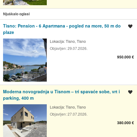
Njuškalo oglasi
Tisno: Pension - 6 Apartmana - pogled na more, 50 m do
Spremi oglas
plaze
Lokacija:
Tisno, Tisno
Objavljen:
29.07.2026.
950.000 €
Moderna novogradnja u Tisnom – tri spavaće sobe, vrt i
Spremi oglas
parking, 400 m
Lokacija:
Tisno, Tisno
Objavljen:
27.07.2026.
380.000 €