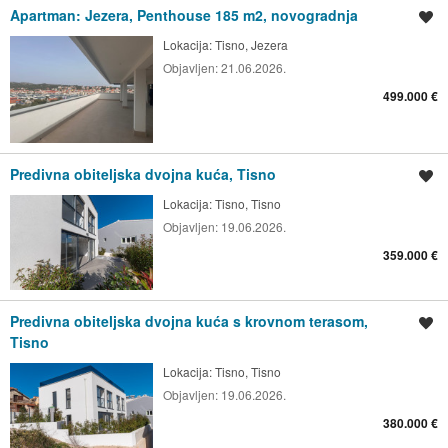
Apartman: Jezera, Penthouse 185 m2, novogradnja
Spremi oglas
Lokacija:
Tisno, Jezera
Objavljen:
21.06.2026.
499.000 €
Predivna obiteljska dvojna kuća, Tisno
Spremi oglas
Lokacija:
Tisno, Tisno
Objavljen:
19.06.2026.
359.000 €
Predivna obiteljska dvojna kuća s krovnom terasom,
Spremi oglas
Tisno
Lokacija:
Tisno, Tisno
Objavljen:
19.06.2026.
380.000 €