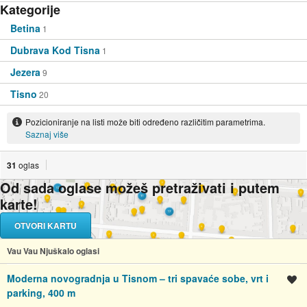
Kategorije
Betina
1
Dubrava Kod Tisna
1
Jezera
9
Tisno
20
Pozicioniranje na listi može biti određeno različitim parametrima.
Saznaj više
31
oglas
Od sada oglase možeš pretraživati i putem
karte!
OTVORI KARTU
Vau Vau Njuškalo oglasi
Moderna novogradnja u Tisnom – tri spavaće sobe, vrt i
Spremi oglas
parking, 400 m