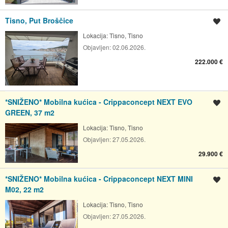
Tisno, Put Broščice
Spremi oglas
Lokacija:
Tisno, Tisno
Objavljen:
02.06.2026.
222.000 €
*SNIŽENO* Mobilna kućica - Crippaconcept NEXT EVO
Spremi oglas
GREEN, 37 m2
Lokacija:
Tisno, Tisno
Objavljen:
27.05.2026.
29.900 €
*SNIŽENO* Mobilna kućica - Crippaconcept NEXT MINI
Spremi oglas
M02, 22 m2
Lokacija:
Tisno, Tisno
Objavljen:
27.05.2026.