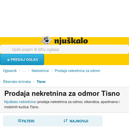
Hrana i piće
Turistički smještaj
Poslovi
Njuškalo naslovnica
PREDAJ OGLAS
Oglasnik
…
Nekretnine
Prodaja nekretnina za odmor
Šibensko-kninska
Tisno
Prodaja nekretnina za odmor Tisno
Njuškalo nekretnine
: prodaja nekretnina za odmor, vikendica, apartmana i
mobilnih kućica Tisno.
FILTERI
SORTIRAJ
NAJNOVIJI