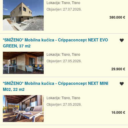
Lokacija:
Tisno, Tisno
Objavljen:
27.07.2026.
380.000 €
*SNIŽENO* Mobilna kućica - Crippaconcept NEXT EVO
Spremi oglas
GREEN, 37 m2
Lokacija:
Tisno, Tisno
Objavljen:
27.05.2026.
29.900 €
*SNIŽENO* Mobilna kućica - Crippaconcept NEXT MINI
Spremi oglas
M02, 22 m2
Lokacija:
Tisno, Tisno
Objavljen:
27.05.2026.
16.000 €