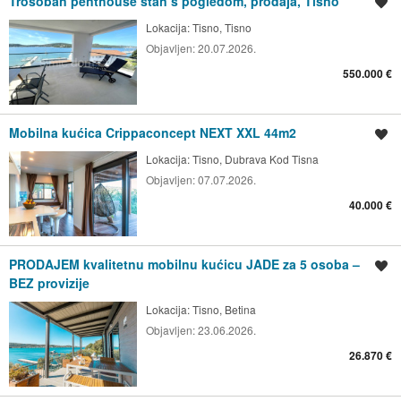
Trosoban penthouse stan s pogledom, prodaja, Tisno
Spremi oglas
Lokacija:
Tisno, Tisno
Objavljen:
20.07.2026.
550.000 €
Mobilna kućica Crippaconcept NEXT XXL 44m2
Spremi oglas
Lokacija:
Tisno, Dubrava Kod Tisna
Objavljen:
07.07.2026.
40.000 €
PRODAJEM kvalitetnu mobilnu kućicu JADE za 5 osoba –
Spremi oglas
BEZ provizije
Lokacija:
Tisno, Betina
Objavljen:
23.06.2026.
26.870 €