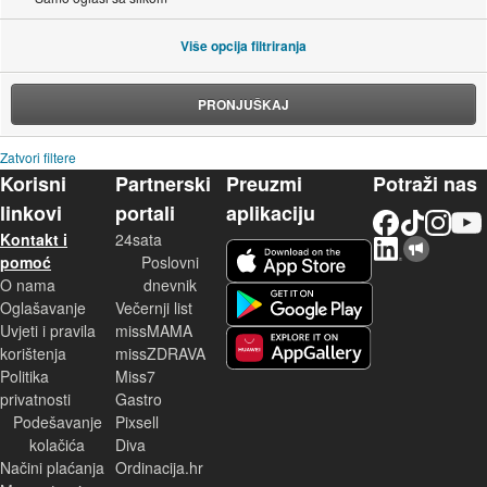
Više opcija filtriranja
PRONJUŠKAJ
Zatvori filtere
Korisni
Partnerski
Preuzmi
Potraži nas
linkovi
portali
aplikaciju
Facebook
TikTok
Instagram
YouTu
Kontakt i
24sata
LinkedIn
Njuškalo blog
iOS aplikacija
pomoć
Poslovni
O nama
dnevnik
Android aplikacija
Oglašavanje
Večernji list
Uvjeti i pravila
missMAMA
korištenja
missZDRAVA
Huawei aplikacija
Politika
Miss7
privatnosti
Gastro
Podešavanje
Pixsell
kolačića
Diva
Načini plaćanja
Ordinacija.hr