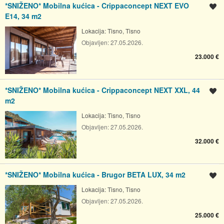
*SNIŽENO* Mobilna kućica - Crippaconcept NEXT EVO
Spremi oglas
E14, 34 m2
Lokacija:
Tisno, Tisno
Objavljen:
27.05.2026.
23.000 €
*SNIŽENO* Mobilna kućica - Crippaconcept NEXT XXL, 44
Spremi oglas
m2
Lokacija:
Tisno, Tisno
Objavljen:
27.05.2026.
32.000 €
*SNIŽENO* Mobilna kućica - Brugor BETA LUX, 34 m2
Spremi oglas
Lokacija:
Tisno, Tisno
Objavljen:
27.05.2026.
25.000 €