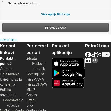
Samo oglasi sa slikom
Više opcija filtriranja
PRONJUŠKAJ
Zatvori filtere
Korisni
Partnerski
Preuzmi
Potraži nas
linkovi
portali
aplikaciju
Facebook
TikTok
Instagram
YouTu
Kontakt i
24sata
LinkedIn
Njuškalo blog
iOS aplikacija
pomoć
Poslovni
O nama
dnevnik
Android aplikacija
Oglašavanje
Večernji list
Uvjeti i pravila
missMAMA
korištenja
missZDRAVA
Huawei aplikacija
Politika
Miss7
privatnosti
Gastro
Podešavanje
Pixsell
kolačića
Diva
Načini plaćanja
Ordinacija.hr