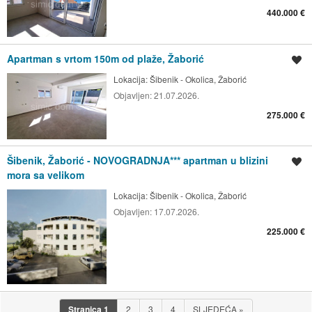
440.000 €
Apartman s vrtom 150m od plaže, Žaborić
Spremi oglas
Lokacija:
Šibenik - Okolica, Žaborić
Objavljen:
21.07.2026.
275.000 €
Šibenik, Žaborić - NOVOGRADNJA*** apartman u blizini
Spremi oglas
mora sa velikom
Lokacija:
Šibenik - Okolica, Žaborić
Objavljen:
17.07.2026.
225.000 €
Stranica
1
2
3
4
SLJEDEĆA
»