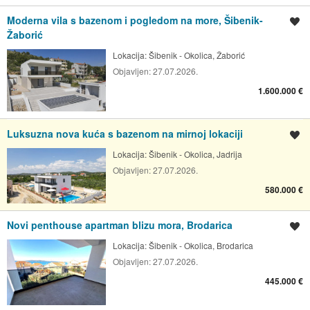
Moderna vila s bazenom i pogledom na more, Šibenik-
Spremi oglas
Žaborić
Lokacija:
Šibenik - Okolica, Žaborić
Objavljen:
27.07.2026.
1.600.000 €
Luksuzna nova kuća s bazenom na mirnoj lokaciji
Spremi oglas
Lokacija:
Šibenik - Okolica, Jadrija
Objavljen:
27.07.2026.
580.000 €
Novi penthouse apartman blizu mora, Brodarica
Spremi oglas
Lokacija:
Šibenik - Okolica, Brodarica
Objavljen:
27.07.2026.
445.000 €