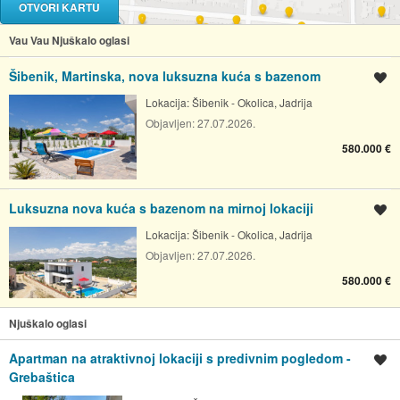
OTVORI KARTU
Vau Vau Njuškalo oglasi
Šibenik, Martinska, nova luksuzna kuća s bazenom
Spremi oglas
Lokacija:
Šibenik - Okolica, Jadrija
Objavljen:
27.07.2026.
580.000 €
Luksuzna nova kuća s bazenom na mirnoj lokaciji
Spremi oglas
Lokacija:
Šibenik - Okolica, Jadrija
Objavljen:
27.07.2026.
580.000 €
Njuškalo oglasi
Apartman na atraktivnoj lokaciji s predivnim pogledom -
Spremi oglas
Grebaštica