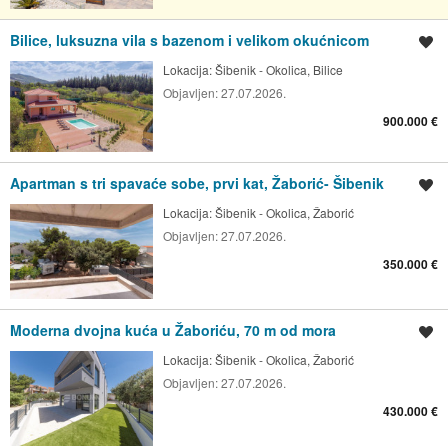
Bilice, luksuzna vila s bazenom i velikom okućnicom
Spremi oglas
Lokacija:
Šibenik - Okolica, Bilice
Objavljen:
27.07.2026.
900.000 €
Apartman s tri spavaće sobe, prvi kat, Žaborić- Šibenik
Spremi oglas
Lokacija:
Šibenik - Okolica, Žaborić
Objavljen:
27.07.2026.
350.000 €
Moderna dvojna kuća u Žaboriću, 70 m od mora
Spremi oglas
Lokacija:
Šibenik - Okolica, Žaborić
Objavljen:
27.07.2026.
430.000 €