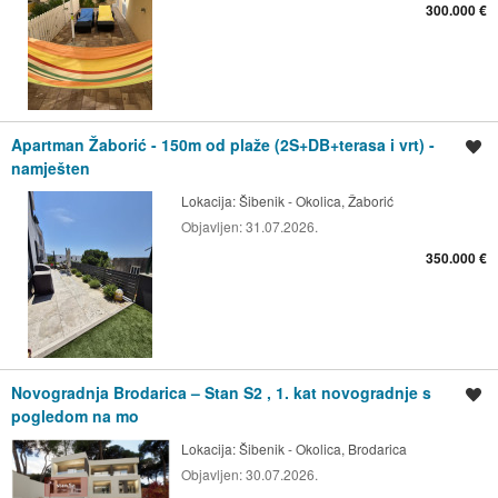
300.000 €
Apartman Žaborić - 150m od plaže (2S+DB+terasa i vrt) -
Spremi oglas
namješten
Lokacija:
Šibenik - Okolica, Žaborić
Objavljen:
31.07.2026.
350.000 €
Novogradnja Brodarica – Stan S2 , 1. kat novogradnje s
Spremi oglas
pogledom na mo
Lokacija:
Šibenik - Okolica, Brodarica
Objavljen:
30.07.2026.