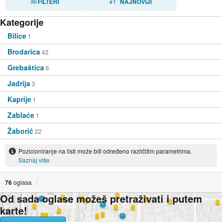
FILTERI
NAJNOVIJI
Kategorije
Bilice
1
Brodarica
42
Grebaštica
6
Jadrija
3
Kaprije
1
Zablaće
1
Žaborić
22
Pozicioniranje na listi može biti određeno različitim parametrima.
Saznaj više
76
oglasa
Od sada oglase možeš pretraživati i putem
karte!