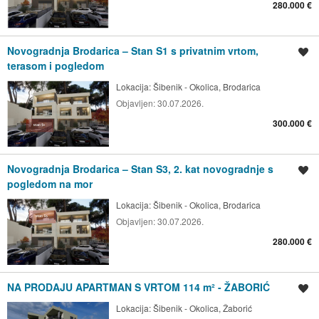
280.000 €
Novogradnja Brodarica – Stan S1 s privatnim vrtom,
Spremi oglas
terasom i pogledom
Lokacija:
Šibenik - Okolica, Brodarica
Objavljen:
30.07.2026.
300.000 €
Novogradnja Brodarica – Stan S3, 2. kat novogradnje s
Spremi oglas
pogledom na mor
Lokacija:
Šibenik - Okolica, Brodarica
Objavljen:
30.07.2026.
280.000 €
NA PRODAJU APARTMAN S VRTOM 114 m² - ŽABORIĆ
Spremi oglas
Lokacija:
Šibenik - Okolica, Žaborić