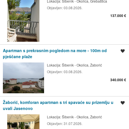
Lokacija:
Šibenik - Okolica, Grebaštica
Objavljen:
03.08.2026.
137.000 €
Apartman s prekrasnim pogledom na more - 100m od
Spremi oglas
pješčane plaže
Lokacija:
Šibenik - Okolica, Žaborić
Objavljen:
03.08.2026.
340.000 €
Žaborić, komforan apartman s tri spavaće su prizemlju u
Spremi oglas
uvali Jasenovo
Lokacija:
Šibenik - Okolica, Žaborić
Objavljen:
31.07.2026.