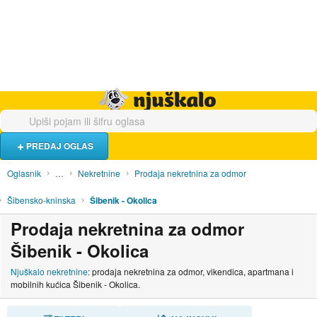
Hrana i piće
Turistički smještaj
Poslovi
Njuškalo naslovnica
PREDAJ OGLAS
Oglasnik
…
Nekretnine
Prodaja nekretnina za odmor
Šibensko-kninska
Šibenik - Okolica
Prodaja nekretnina za odmor
Šibenik - Okolica
Njuškalo nekretnine
: prodaja nekretnina za odmor, vikendica, apartmana i
mobilnih kućica Šibenik - Okolica.
SORTIRAJ