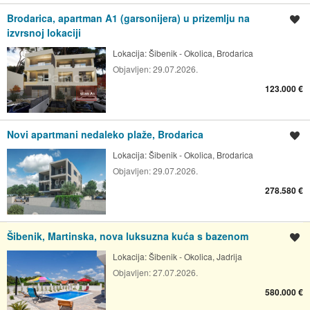
Brodarica, apartman A1 (garsonijera) u prizemlju na
Spremi oglas
izvrsnoj lokaciji
Lokacija:
Šibenik - Okolica, Brodarica
Objavljen:
29.07.2026.
123.000 €
Novi apartmani nedaleko plaže, Brodarica
Spremi oglas
Lokacija:
Šibenik - Okolica, Brodarica
Objavljen:
29.07.2026.
278.580 €
Šibenik, Martinska, nova luksuzna kuća s bazenom
Spremi oglas
Lokacija:
Šibenik - Okolica, Jadrija
Objavljen:
27.07.2026.
580.000 €