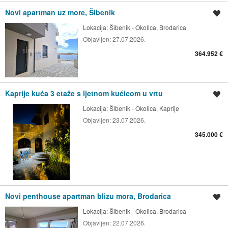
Novi apartman uz more, Šibenik
Spremi oglas
Lokacija:
Šibenik - Okolica, Brodarica
Objavljen:
27.07.2026.
364.952 €
Kaprije kuća 3 etaže s ljetnom kućicom u vrtu
Spremi oglas
Lokacija:
Šibenik - Okolica, Kaprije
Objavljen:
23.07.2026.
345.000 €
Novi penthouse apartman blizu mora, Brodarica
Spremi oglas
Lokacija:
Šibenik - Okolica, Brodarica
Objavljen:
22.07.2026.