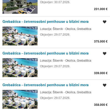
Objavljen:
30.07.2026.
231.000 €
Grebaštica - četverosobni penthouse u blizini mora
Spremi oglas
Lokacija:
Šibenik - Okolica, Grebaštica
Objavljen:
29.07.2026.
375.000 €
Grebaštica - četverosobni penthouse u blizini mora
Spremi oglas
Lokacija:
Šibenik - Okolica, Grebaštica
Objavljen:
29.07.2026.
339.000 €
Grebaštica - četverosobni penthouse u blizini mora
Spremi oglas
Lokacija:
Šibenik - Okolica, Grebaštica
Objavljen:
29.07.2026.
358.000 €