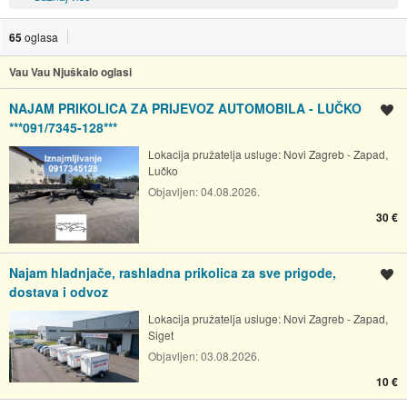
65
oglasa
Vau Vau Njuškalo oglasi
NAJAM PRIKOLICA ZA PRIJEVOZ AUTOMOBILA - LUČKO
Spremi oglas
***091/7345-128***
Lokacija pružatelja usluge:
Novi Zagreb - Zapad,
Lučko
Objavljen:
04.08.2026.
30 €
Najam hladnjače, rashladna prikolica za sve prigode,
Spremi oglas
dostava i odvoz
Lokacija pružatelja usluge:
Novi Zagreb - Zapad,
Siget
Objavljen:
03.08.2026.
10 €