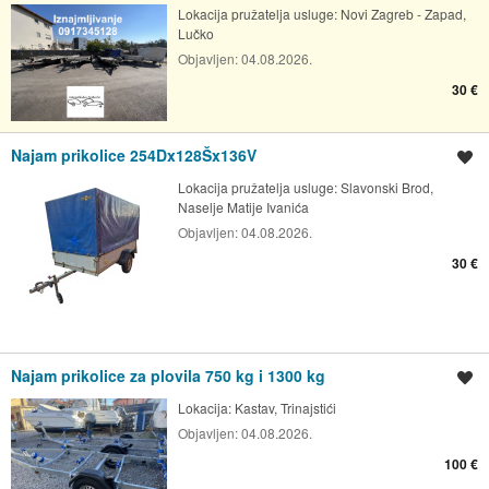
Lokacija pružatelja usluge:
Novi Zagreb - Zapad,
Lučko
Objavljen:
04.08.2026.
30 €
Najam prikolice 254Dx128Šx136V
Spremi oglas
Lokacija pružatelja usluge:
Slavonski Brod,
Naselje Matije Ivanića
Objavljen:
04.08.2026.
30 €
Najam prikolice za plovila 750 kg i 1300 kg
Spremi oglas
Lokacija:
Kastav, Trinajstići
Objavljen:
04.08.2026.
100 €