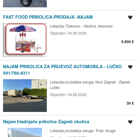
FAST FOOD PRIKOLICA-PRODAJA -NAJAM
Spremi oglas
Lokacija:
Čakovec - Okolica, Ivanovec
Objavljen:
04.08.2026.
5.900 €
NAJAM PRIKOLICA ZA PRIJEVOZ AUTOMOBILA - LUČKO
Spremi oglas
091/766-8311
Lokacija pružatelja usluge:
Novi Zagreb - Zapad,
Lučko
Objavljen:
04.08.2026.
30 €
Najam hladnjače prikolice Zagreb okolica
Spremi oglas
Lokacija pružatelja usluge:
Trnje, Kruge