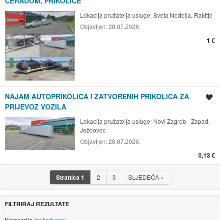
CERADOM, PRIKOLICE
Lokacija pružatelja usluge:
Sveta Nedelja, Rakitje
Objavljen:
28.07.2026.
1 €
NAJAM AUTOPRIKOLICA I ZATVORENIH PRIKOLICA ZA
Spremi oglas
PRIJEVOZ VOZILA
Lokacija pružatelja usluge:
Novi Zagreb - Zapad,
Ježdovec
Objavljen:
28.07.2026.
0,13 €
Stranica
1
2
3
SLJEDEĆA
»
FILTRIRAJ REZULTATE
Kategorija
(prikaži sve)