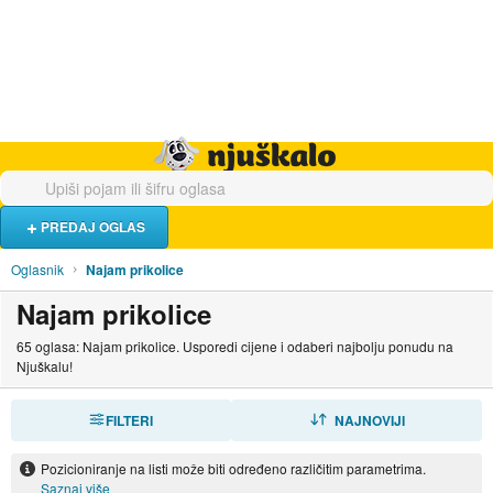
Hrana i piće
Turistički smještaj
Poslovi
Njuškalo naslovnica
PREDAJ OGLAS
Oglasnik
Najam prikolice
Najam prikolice
65 oglasa: Najam prikolice. Usporedi cijene i odaberi najbolju ponudu na
Njuškalu!
FILTERI
SORTIRAJ
NAJNOVIJI
Pozicioniranje na listi može biti određeno različitim parametrima.
Saznaj više