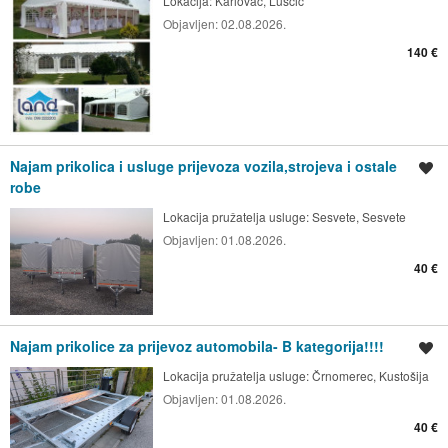
Lokacija:
Karlovac, Luščić
Objavljen:
02.08.2026.
140 €
Najam prikolica i usluge prijevoza vozila,strojeva i ostale
Spremi oglas
robe
Lokacija pružatelja usluge:
Sesvete, Sesvete
Objavljen:
01.08.2026.
40 €
Najam prikolice za prijevoz automobila- B kategorija!!!!
Spremi oglas
Lokacija pružatelja usluge:
Črnomerec, Kustošija
Objavljen:
01.08.2026.
40 €