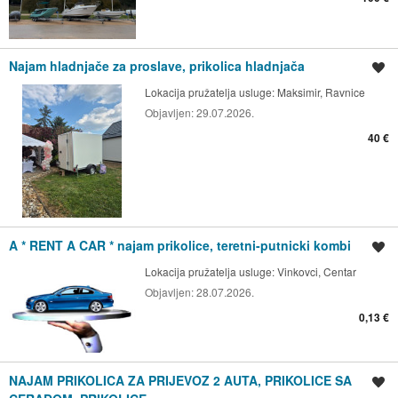
Najam hladnjače za proslave, prikolica hladnjača
Spremi oglas
Lokacija pružatelja usluge:
Maksimir, Ravnice
Objavljen:
29.07.2026.
40 €
A * RENT A CAR * najam prikolice, teretni-putnicki kombi
Spremi oglas
Lokacija pružatelja usluge:
Vinkovci, Centar
Objavljen:
28.07.2026.
0,13 €
NAJAM PRIKOLICA ZA PRIJEVOZ 2 AUTA, PRIKOLICE SA
Spremi oglas