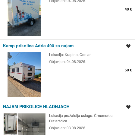
Objavljen:
04.08.2026.
40 €
Kamp prikolica Adria 490 za najam
Spremi oglas
Lokacija:
Krapina, Centar
Objavljen:
04.08.2026.
50 €
NAJAM PRIKOLICE HLADNJACE
Spremi oglas
Lokacija pružatelja usluge:
Črnomerec,
Fraterščica
Objavljen:
03.08.2026.