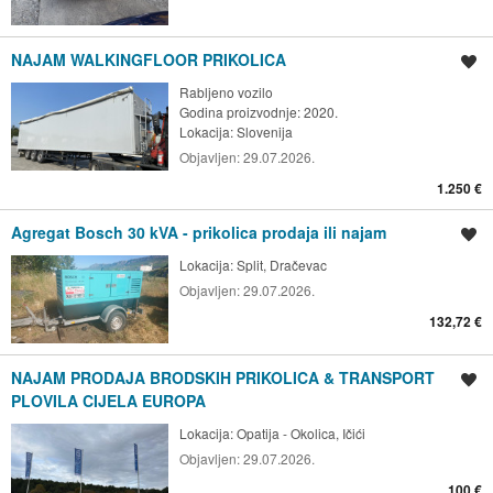
NAJAM WALKINGFLOOR PRIKOLICA
Spremi oglas
Rabljeno vozilo
Godina proizvodnje: 2020.
Lokacija:
Slovenija
Objavljen:
29.07.2026.
1.250 €
Agregat Bosch 30 kVA - prikolica prodaja ili najam
Spremi oglas
Lokacija:
Split, Dračevac
Objavljen:
29.07.2026.
132,72 €
NAJAM PRODAJA BRODSKIH PRIKOLICA & TRANSPORT
Spremi oglas
PLOVILA CIJELA EUROPA
Lokacija:
Opatija - Okolica, Ičići
Objavljen:
29.07.2026.
100 €