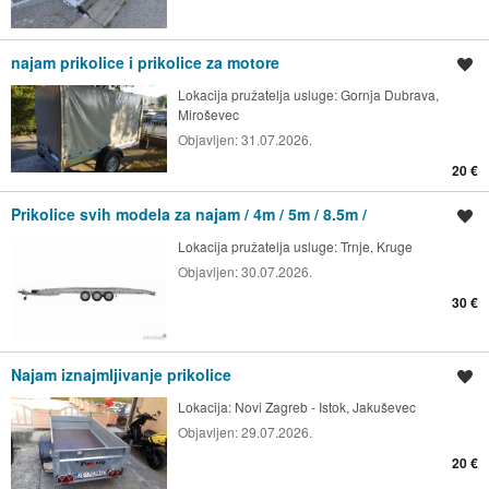
najam prikolice i prikolice za motore
Spremi oglas
Lokacija pružatelja usluge:
Gornja Dubrava,
Miroševec
Objavljen:
31.07.2026.
20 €
Prikolice svih modela za najam / 4m / 5m / 8.5m /
Spremi oglas
Lokacija pružatelja usluge:
Trnje, Kruge
Objavljen:
30.07.2026.
30 €
Najam iznajmljivanje prikolice
Spremi oglas
Lokacija:
Novi Zagreb - Istok, Jakuševec
Objavljen:
29.07.2026.
20 €