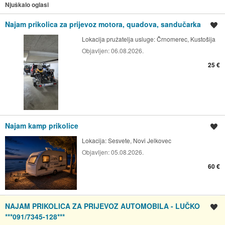
Njuškalo oglasi
Najam prikolica za prijevoz motora, quadova, sandučarka
Spremi oglas
Lokacija pružatelja usluge:
Črnomerec, Kustošija
Objavljen:
06.08.2026.
25 €
Najam kamp prikolice
Spremi oglas
Lokacija:
Sesvete, Novi Jelkovec
Objavljen:
05.08.2026.
60 €
NAJAM PRIKOLICA ZA PRIJEVOZ AUTOMOBILA - LUČKO
Spremi oglas
***091/7345-128***