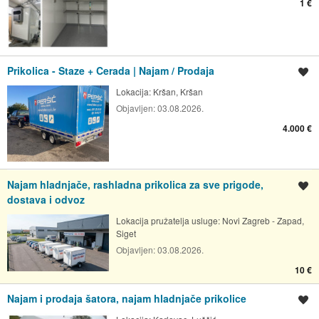
1 €
Prikolica - Staze + Cerada | Najam / Prodaja
Spremi oglas
Lokacija:
Kršan, Kršan
Objavljen:
03.08.2026.
4.000 €
Najam hladnjače, rashladna prikolica za sve prigode,
Spremi oglas
dostava i odvoz
Lokacija pružatelja usluge:
Novi Zagreb - Zapad,
Siget
Objavljen:
03.08.2026.
10 €
Najam i prodaja šatora, najam hladnjače prikolice
Spremi oglas