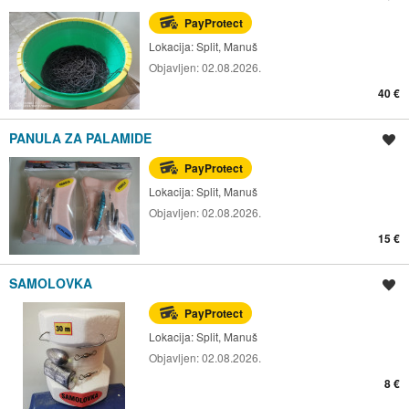
PayProtect
Lokacija:
Split, Manuš
Objavljen:
02.08.2026.
40 €
PANULA ZA PALAMIDE
Spremi oglas
PayProtect
Lokacija:
Split, Manuš
Objavljen:
02.08.2026.
15 €
SAMOLOVKA
Spremi oglas
PayProtect
Lokacija:
Split, Manuš
Objavljen:
02.08.2026.
8 €