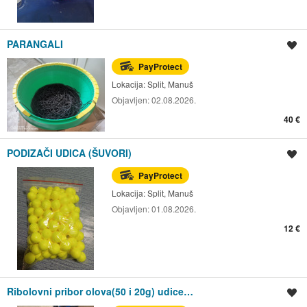
PARANGALI
Spremi oglas
PayProtect
Lokacija:
Split, Manuš
Objavljen:
02.08.2026.
40 €
PODIZAČI UDICA (ŠUVORI)
Spremi oglas
PayProtect
Lokacija:
Split, Manuš
Objavljen:
01.08.2026.
12 €
Ribolovni pribor olova(50 i 20g) udice…
Spremi oglas