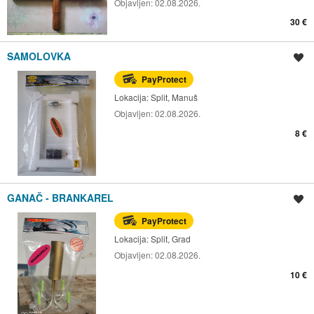
Objavljen:
02.08.2026.
30 €
SAMOLOVKA
Spremi oglas
PayProtect
Lokacija:
Split, Manuš
Objavljen:
02.08.2026.
8 €
GANAČ - BRANKAREL
Spremi oglas
PayProtect
Lokacija:
Split, Grad
Objavljen:
02.08.2026.
10 €