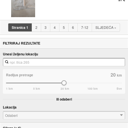
Stranica
1
2
3
4
5
6
7-12
SLJEDEĆA
»
FILTRIRAJ REZULTATE
Unesi željenu lokaciju
20
Radijus pretrage
km
1 km
5 km
20 km
100 km
Sve
ili odaberi
Lokacija
Odaberi
Cijena (u €)