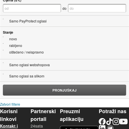
do
Samo PayProtect oglasi
Stanje
novo
rabljeno
oštećeno / neispravno
Samo oglasi webshopova
Samo oglasi sa slikom
PRONJUŠKAJ
Zatvori filtere
Korisni
Partnerski
Preuzmi
Potraži nas
linkovi
portali
aplikaciju
Facebook
TikTok
Instagram
YouTu
Kontakt i
24sata
LinkedIn
Njuškalo blog
iOS aplikacija