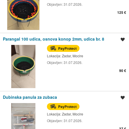
Objavljen:
31.07.2026.
125 €
Parangal 100 udica, osnova konop 2mm, udica br. 8
Spremi oglas
PayProtect
Lokacija:
Zadar, Mocire
Objavljen:
31.07.2026.
90 €
Dubinska panula za zubaca
Spremi oglas
PayProtect
Lokacija:
Zadar, Mocire
Objavljen:
31.07.2026.
37 €