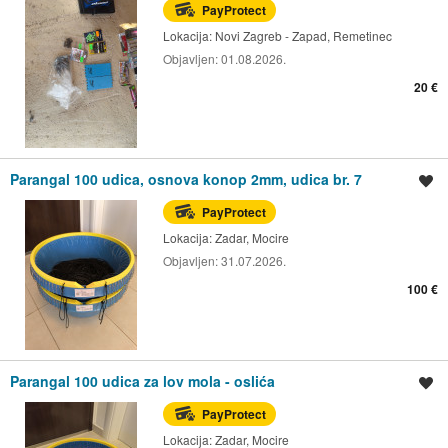
PayProtect
Lokacija:
Novi Zagreb - Zapad, Remetinec
Objavljen:
01.08.2026.
20 €
Parangal 100 udica, osnova konop 2mm, udica br. 7
Spremi oglas
PayProtect
Lokacija:
Zadar, Mocire
Objavljen:
31.07.2026.
100 €
Parangal 100 udica za lov mola - oslića
Spremi oglas
PayProtect
Lokacija:
Zadar, Mocire