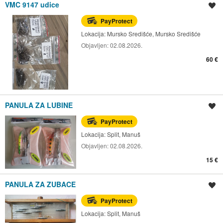
VMC 9147 udice
Spremi oglas
PayProtect
Lokacija:
Mursko Središće, Mursko Središće
Objavljen:
02.08.2026.
60 €
PANULA ZA LUBINE
Spremi oglas
PayProtect
Lokacija:
Split, Manuš
Objavljen:
02.08.2026.
15 €
PANULA ZA ZUBACE
Spremi oglas
PayProtect
Lokacija:
Split, Manuš