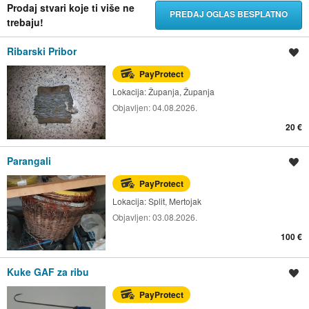
Prodaj stvari koje ti više ne
PREDAJ OGLAS BESPLATNO
trebaju!
Ribarski Pribor
Spremi oglas
PayProtect
Lokacija:
Županja, Županja
Objavljen:
04.08.2026.
20 €
Parangali
Spremi oglas
PayProtect
Lokacija:
Split, Mertojak
Objavljen:
03.08.2026.
100 €
Kuke GAF za ribu
Spremi oglas
PayProtect