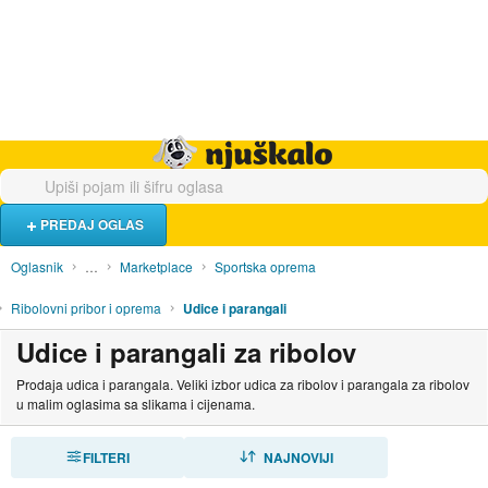
Hrana i piće
Turistički smještaj
Poslovi
Njuškalo naslovnica
PREDAJ OGLAS
Oglasnik
…
Marketplace
Sportska oprema
Ribolovni pribor i oprema
Udice i parangali
Udice i parangali za ribolov
Prodaja udica i parangala. Veliki izbor udica za ribolov i parangala za ribolov
u malim oglasima sa slikama i cijenama.
FILTERI
SORTIRAJ
NAJNOVIJI