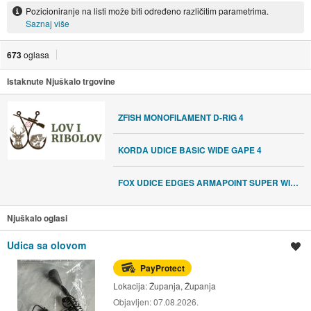
Pozicioniranje na listi može biti određeno različitim parametrima.
Saznaj više
673
oglasa
Istaknute Njuškalo trgovine
ZFISH MONOFILAMENT D-RIG 4
KORDA UDICE BASIC WIDE GAPE 4
FOX UDICE EDGES ARMAPOINT SUPER WIDE GAPE VELIČINA 4
Njuškalo oglasi
Udica sa olovom
Spremi oglas
PayProtect
Lokacija:
Županja, Županja
Objavljen:
07.08.2026.