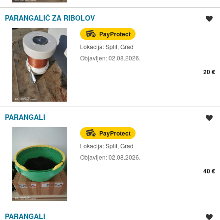
PARANGALIĆ ZA RIBOLOV
Spremi oglas
PayProtect
Lokacija:
Split, Grad
Objavljen:
02.08.2026.
20 €
PARANGALI
Spremi oglas
PayProtect
Lokacija:
Split, Grad
Objavljen:
02.08.2026.
40 €
PARANGALI
Spremi oglas