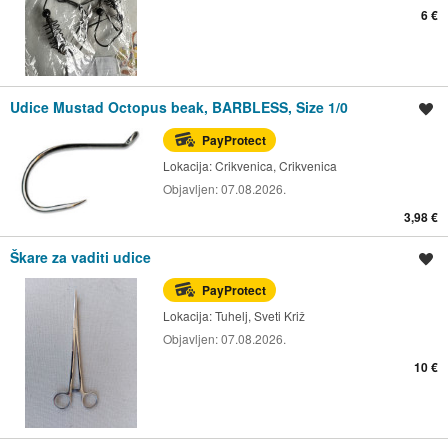
6 €
Udice Mustad Octopus beak, BARBLESS, Size 1/0
Spremi oglas
PayProtect
Lokacija:
Crikvenica, Crikvenica
Objavljen:
07.08.2026.
3,98 €
Škare za vaditi udice
Spremi oglas
PayProtect
Lokacija:
Tuhelj, Sveti Križ
Objavljen:
07.08.2026.
10 €