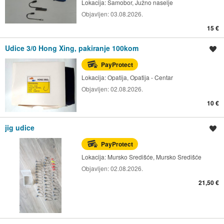
Lokacija:
Samobor, Južno naselje
Objavljen:
03.08.2026.
15 €
Udice 3/0 Hong Xing, pakiranje 100kom
Spremi oglas
PayProtect
Lokacija:
Opatija, Opatija - Centar
Objavljen:
02.08.2026.
10 €
jig udice
Spremi oglas
PayProtect
Lokacija:
Mursko Središće, Mursko Središće
Objavljen:
02.08.2026.
21,50 €