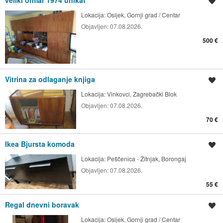
veliki ormar 1974 unikat
Spremi oglas
Lokacija:
Osijek, Gornji grad / Centar
Objavljen:
07.08.2026.
500 €
Vitrina za odlaganje knjiga
Spremi oglas
Lokacija:
Vinkovci, Zagrebački Blok
Objavljen:
07.08.2026.
70 €
Ikea Bjursta komoda
Spremi oglas
Lokacija:
Peščenica - Žitnjak, Borongaj
Objavljen:
07.08.2026.
55 €
Regal dnevni boravak
Spremi oglas
Lokacija:
Osijek, Gornji grad / Centar