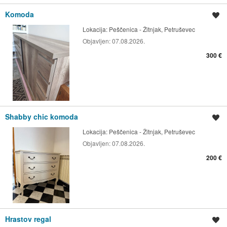
Komoda
Spremi oglas
Lokacija:
Peščenica - Žitnjak, Petruševec
Objavljen:
07.08.2026.
300 €
Shabby chic komoda
Spremi oglas
Lokacija:
Peščenica - Žitnjak, Petruševec
Objavljen:
07.08.2026.
200 €
Hrastov regal
Spremi oglas