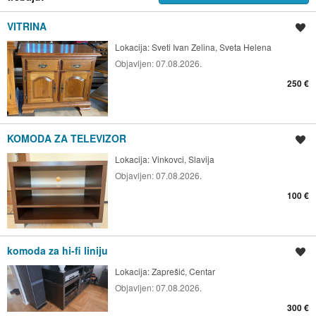
VITRINA
Spremi oglas
Lokacija:
Sveti Ivan Zelina, Sveta Helena
Objavljen:
07.08.2026.
250 €
KOMODA ZA TELEVIZOR
Spremi oglas
Lokacija:
Vinkovci, Slavija
Objavljen:
07.08.2026.
100 €
komoda za hi-fi liniju
Spremi oglas
Lokacija:
Zaprešić, Centar
Objavljen:
07.08.2026.
300 €