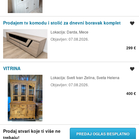
Prodajem tv komodu i stolić za dnevni boravak komplet
Spremi oglas
Lokacija:
Darda, Mece
Objavljen:
07.08.2026.
299 €
VITRINA
Spremi oglas
Lokacija:
Sveti Ivan Zelina, Sveta Helena
Objavljen:
07.08.2026.
400 €
Prodaj stvari koje ti više ne
PREDAJ OGLAS BESPLATNO
trebaju!