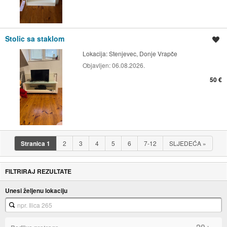
Stolic sa staklom
Spremi oglas
Lokacija:
Stenjevec, Donje Vrapče
Objavljen:
06.08.2026.
50 €
Stranica
1
2
3
4
5
6
7-12
SLJEDEĆA
»
FILTRIRAJ REZULTATE
Unesi željenu lokaciju