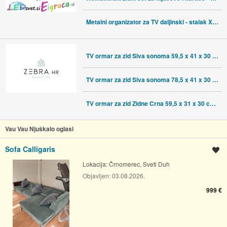
Metalni organizator za TV daljinski - stalak XXL
TV ormar za zid Siva sonoma 59,5 x 41 x 30 cm Konstruirano drvo - Siva
TV ormar za zid Siva sonoma 78,5 x 41 x 30 cm Konstruirano drvo - Siva
TV ormar za zid Zidne Crna 59,5 x 31 x 30 cm Konstruirano drvo - Crna
Vau Vau Njuškalo oglasi
Sofa Calligaris
Spremi oglas
Lokacija:
Črnomerec, Sveti Duh
Objavljen:
03.08.2026.
999 €