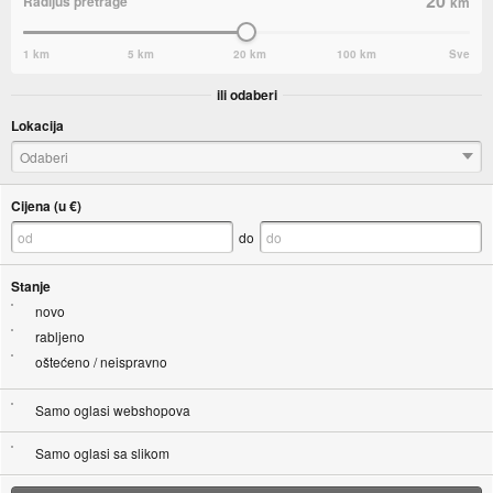
20
Radijus pretrage
km
1 km
5 km
20 km
100 km
Sve
ili odaberi
Lokacija
Odaberi
Cijena (u €)
do
Stanje
novo
rabljeno
oštećeno / neispravno
Samo oglasi webshopova
Samo oglasi sa slikom