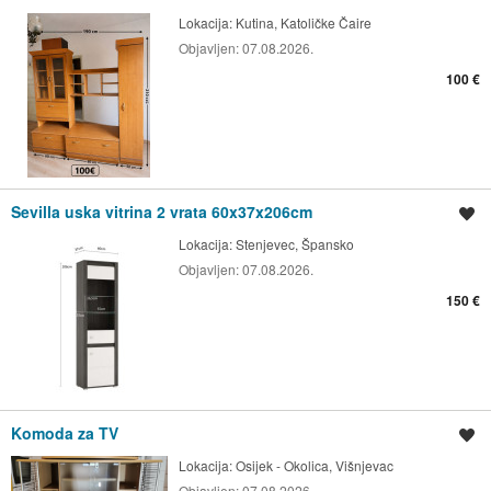
Lokacija:
Kutina, Katoličke Čaire
Objavljen:
07.08.2026.
100 €
Sevilla uska vitrina 2 vrata 60x37x206cm
Spremi oglas
Lokacija:
Stenjevec, Špansko
Objavljen:
07.08.2026.
150 €
Komoda za TV
Spremi oglas
Lokacija:
Osijek - Okolica, Višnjevac
Objavljen:
07.08.2026.