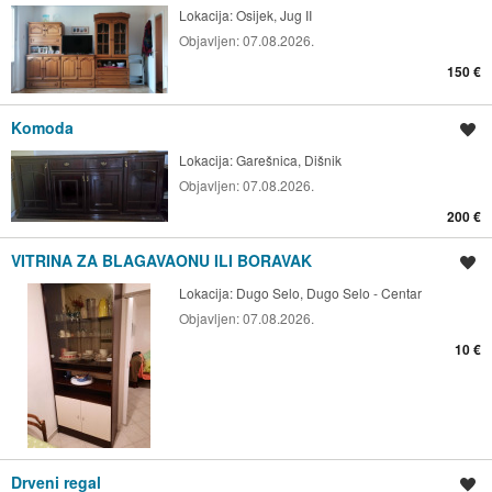
Lokacija:
Osijek, Jug II
Objavljen:
07.08.2026.
150 €
Komoda
Spremi oglas
Lokacija:
Garešnica, Dišnik
Objavljen:
07.08.2026.
200 €
VITRINA ZA BLAGAVAONU ILI BORAVAK
Spremi oglas
Lokacija:
Dugo Selo, Dugo Selo - Centar
Objavljen:
07.08.2026.
10 €
Drveni regal
Spremi oglas