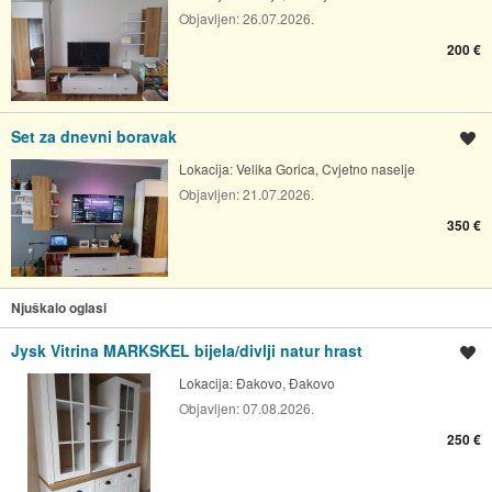
Objavljen:
26.07.2026.
200 €
Set za dnevni boravak
Spremi oglas
Lokacija:
Velika Gorica, Cvjetno naselje
Objavljen:
21.07.2026.
350 €
Njuškalo oglasi
Jysk Vitrina MARKSKEL bijela/divlji natur hrast
Spremi oglas
Lokacija:
Đakovo, Đakovo
Objavljen:
07.08.2026.
250 €