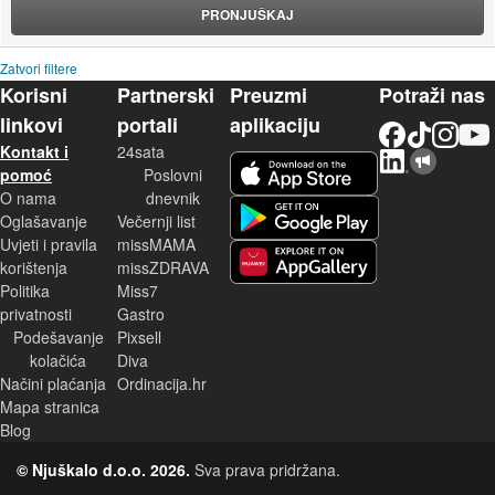
PRONJUŠKAJ
Zatvori filtere
Korisni
Partnerski
Preuzmi
Potraži nas
linkovi
portali
aplikaciju
Facebook
TikTok
Instagram
YouTu
Kontakt i
24sata
LinkedIn
Njuškalo blog
iOS aplikacija
pomoć
Poslovni
O nama
dnevnik
Android aplikacija
Oglašavanje
Večernji list
Uvjeti i pravila
missMAMA
korištenja
missZDRAVA
Huawei aplikacija
Politika
Miss7
privatnosti
Gastro
Podešavanje
Pixsell
kolačića
Diva
Načini plaćanja
Ordinacija.hr
Mapa stranica
Blog
© Njuškalo d.o.o. 2026.
Sva prava pridržana.