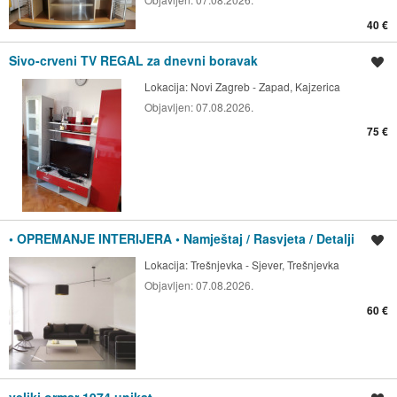
40 €
Sivo-crveni TV REGAL za dnevni boravak
Spremi oglas
Lokacija:
Novi Zagreb - Zapad, Kajzerica
Objavljen:
07.08.2026.
75 €
• OPREMANJE INTERIJERA • Namještaj / Rasvjeta / Detalji
Spremi oglas
Lokacija:
Trešnjevka - Sjever, Trešnjevka
Objavljen:
07.08.2026.
60 €