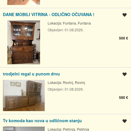
DANE MOBILI VITRINA - ODLIČNO OČUVANA !
Spremi oglas
Lokacija:
Funtana, Funtana
Objavljen:
01.08.2026.
500 €
trodjelni regal u punom drvu
Spremi oglas
Lokacija:
Rovinj, Rovinj
Objavljen:
01.08.2026.
580 €
Tv komoda kao nova u odličnom stanju
Spremi oglas
Lokacija:
Petrinja, Petrinja