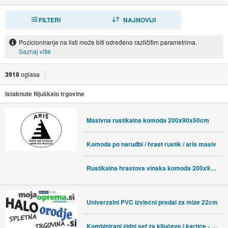
FILTERI
SORTIRAJ
NAJNOVIJI
Pozicioniranje na listi može biti određeno različitim parametrima.
Saznaj više
3918
oglasa
Istaknute Njuškalo trgovine
Masivna rustikalna komoda 200x90x50cm
Komoda po naruđbi / hrast rustik / aris masiv
Rustikalna hrastova vinska komoda 200x90x45cm
Univerzalni PVC izvlečni predal za mize 22cm
Kombinirani zidni sef za ključeve i kartice - kodni sef crni