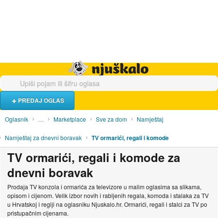
Hrana i piće
Turistički smještaj
Poslovi
Njuškalo naslovnica
PREDAJ OGLAS
Oglasnik
…
Marketplace
Sve za dom
Namještaj
Namještaj za dnevni boravak
TV ormarići, regali i komode
TV ormarići, regali i komode za
dnevni boravak
Prodaja TV konzola i ormarića za televizore u malim oglasima sa slikama,
opisom i cijenom. Velik izbor novih i rabljenih regala, komoda i stalaka za TV
u Hrvatskoj i regiji na oglasniku Njuskalo.hr. Ormarići, regali i stalci za TV po
pristupačnim cijenama.