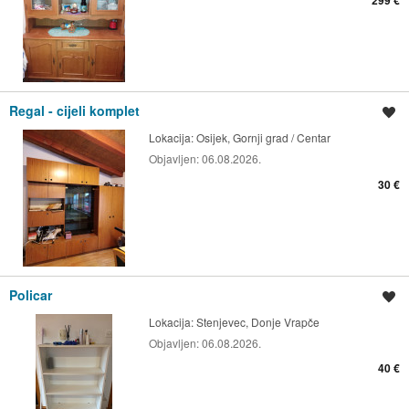
Regal - cijeli komplet
Spremi oglas
Lokacija:
Osijek, Gornji grad / Centar
Objavljen:
06.08.2026.
30 €
Policar
Spremi oglas
Lokacija:
Stenjevec, Donje Vrapče
Objavljen:
06.08.2026.
40 €