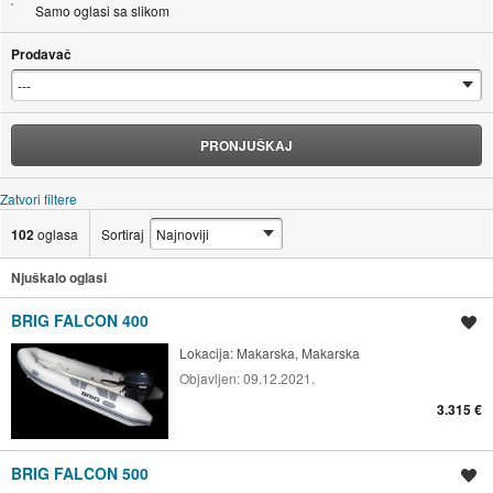
Samo oglasi sa slikom
Prodavač
PRONJUŠKAJ
Zatvori filtere
102
oglasa
Sortiraj
Njuškalo oglasi
BRIG FALCON 400
Spremi oglas
Lokacija:
Makarska, Makarska
Objavljen:
09.12.2021.
3.315 €
BRIG FALCON 500
Spremi oglas