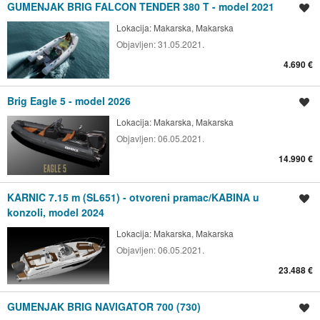
GUMENJAK BRIG FALCON TENDER 380 T - model 2021
Spremi oglas
Lokacija:
Makarska, Makarska
Objavljen:
31.05.2021.
4.690 €
Brig Eagle 5 - model 2026
Spremi oglas
Lokacija:
Makarska, Makarska
Objavljen:
06.05.2021.
14.990 €
KARNIC 7.15 m (SL651) - otvoreni pramac/KABINA u
Spremi oglas
konzoli, model 2024
Lokacija:
Makarska, Makarska
Objavljen:
06.05.2021.
23.488 €
GUMENJAK BRIG NAVIGATOR 700 (730)
Spremi oglas