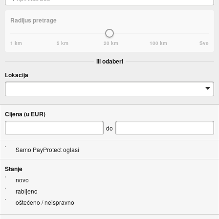
Radijus pretrage
1 km
5 km
20 km
100 km
Sve
ili odaberi
Lokacija
Cijena (u EUR)
do
Samo PayProtect oglasi
Stanje
novo
rabljeno
oštećeno / neispravno