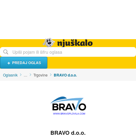
Hrana i piće
Turistički smještaj
Poslovi
Njuškalo naslovnica
PREDAJ OGLAS
Oglasnik
…
Trgovine
BRAVO d.o.o.
BRAVO d.o.o.