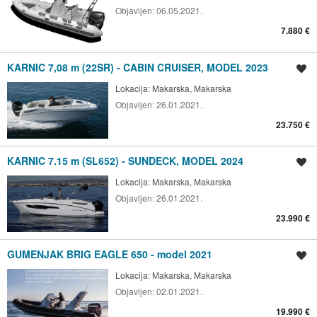
Objavljen:
06.05.2021.
7.880 €
KARNIC 7,08 m (22SR) - CABIN CRUISER, MODEL 2023
Spremi oglas
Lokacija:
Makarska, Makarska
Objavljen:
26.01.2021.
23.750 €
KARNIC 7.15 m (SL652) - SUNDECK, MODEL 2024
Spremi oglas
Lokacija:
Makarska, Makarska
Objavljen:
26.01.2021.
23.990 €
GUMENJAK BRIG EAGLE 650 - model 2021
Spremi oglas
Lokacija:
Makarska, Makarska
Objavljen:
02.01.2021.
19.990 €