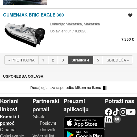
GUMENJAK BRIG EAGLE 380
Spremi oglas
Lokacija:
Makarska, Makarska
Objavljen:
01.10.2020.
7.350 €
«
PRETHODNA
1
2
3
Stranica
4
5
SLJEDEĆA
»
USPOREDBA OGLASA
Dodaj oglas za usporedbu klikom na ikonu
Korisni
Partnerski
Preuzmi
Potraži nas
linkovi
portali
aplikaciju
Facebook
TikTok
Instagram
YouTu
Kontakt i
24sata
LinkedIn
Njuškalo blog
iOS aplikacija
pomoć
Poslovni
O nama
dnevnik
Android aplikacija
Oglašavanje
Večernji list