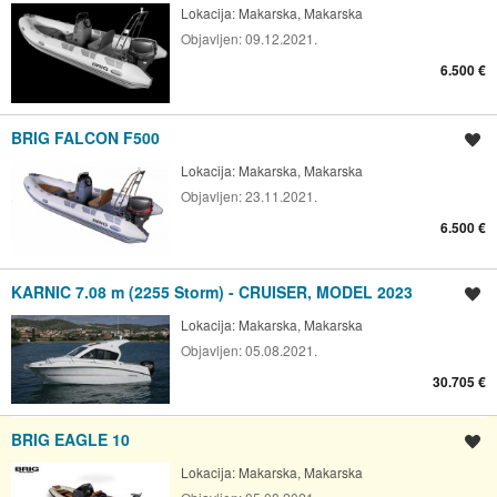
Lokacija:
Makarska, Makarska
Objavljen:
09.12.2021.
6.500 €
BRIG FALCON F500
Spremi oglas
Lokacija:
Makarska, Makarska
Objavljen:
23.11.2021.
6.500 €
KARNIC 7.08 m (2255 Storm) - CRUISER, MODEL 2023
Spremi oglas
Lokacija:
Makarska, Makarska
Objavljen:
05.08.2021.
30.705 €
BRIG EAGLE 10
Spremi oglas
Lokacija:
Makarska, Makarska