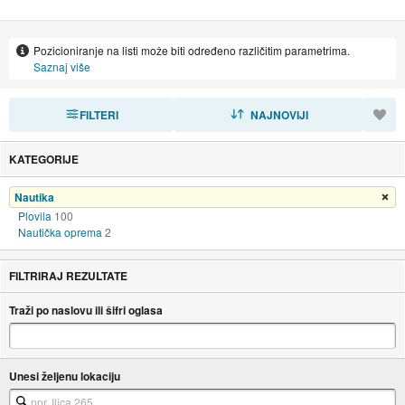
Pozicioniranje na listi može biti određeno različitim parametrima.
Saznaj više
FILTERI
SORTIRAJ
NAJNOVIJI
KATEGORIJE
Nautika
Ukloni filter
Plovila
100
Nautička oprema
2
FILTRIRAJ REZULTATE
Traži po naslovu ili šifri oglasa
Unesi željenu lokaciju