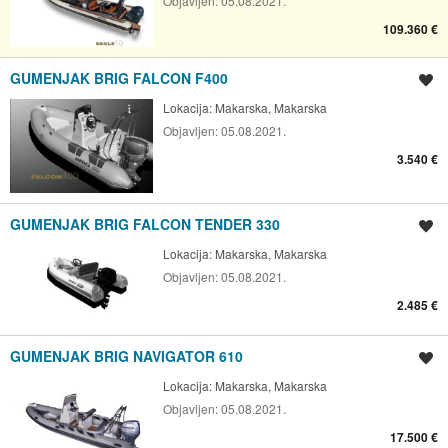
Objavljen:
05.08.2021.
109.360 €
GUMENJAK BRIG FALCON F400
Spremi oglas
Lokacija:
Makarska, Makarska
Objavljen:
05.08.2021.
3.540 €
GUMENJAK BRIG FALCON TENDER 330
Spremi oglas
Lokacija:
Makarska, Makarska
Objavljen:
05.08.2021.
2.485 €
GUMENJAK BRIG NAVIGATOR 610
Spremi oglas
Lokacija:
Makarska, Makarska
Objavljen:
05.08.2021.
17.500 €