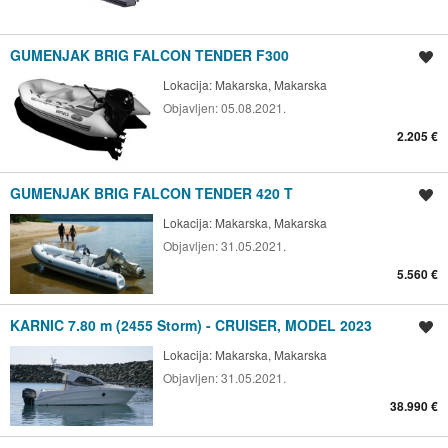
GUMENJAK BRIG FALCON TENDER F300
Spremi oglas
Lokacija:
Makarska, Makarska
Objavljen:
05.08.2021.
2.205 €
GUMENJAK BRIG FALCON TENDER 420 T
Spremi oglas
Lokacija:
Makarska, Makarska
Objavljen:
31.05.2021.
5.560 €
KARNIC 7.80 m (2455 Storm) - CRUISER, MODEL 2023
Spremi oglas
Lokacija:
Makarska, Makarska
Objavljen:
31.05.2021.
38.990 €