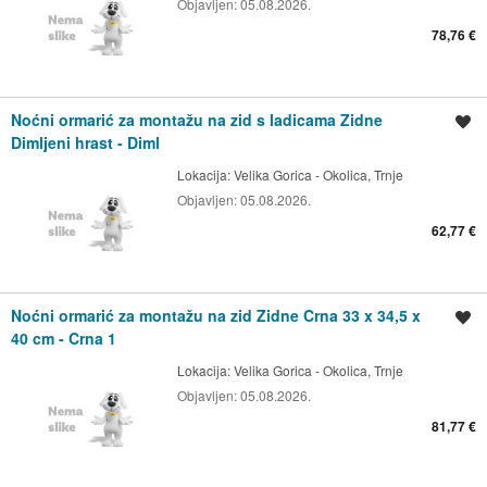
Objavljen:
05.08.2026.
78,76 €
Noćni ormarić za montažu na zid s ladicama Zidne
Spremi oglas
Dimljeni hrast - Diml
Lokacija:
Velika Gorica - Okolica, Trnje
Objavljen:
05.08.2026.
62,77 €
Noćni ormarić za montažu na zid Zidne Crna 33 x 34,5 x
Spremi oglas
40 cm - Crna 1
Lokacija:
Velika Gorica - Okolica, Trnje
Objavljen:
05.08.2026.
81,77 €