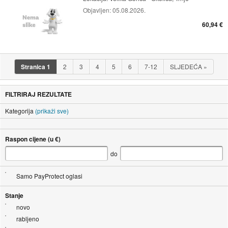
Objavljen:
05.08.2026.
60,94 €
Stranica
1
2
3
4
5
6
7-12
SLJEDEĆA
»
FILTRIRAJ REZULTATE
Kategorija
(prikaži sve)
Raspon cijene (u €)
do
Samo PayProtect oglasi
Stanje
novo
rabljeno