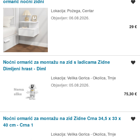
ormarìć noćni zidni
Spremi oglas
Lokacija:
Požega, Centar
Objavljen:
06.08.2026.
29 €
Noćni ormarić za montažu na zid s ladicama Zidne
Spremi oglas
Dimljeni hrast - Diml
Lokacija:
Velika Gorica - Okolica, Trnje
Objavljen:
05.08.2026.
75,30 €
Noćni ormarić za montažu na zid Zidne Crna 34,5 x 33 x
Spremi oglas
40 cm - Crna 1
Lokacija:
Velika Gorica - Okolica, Trnje