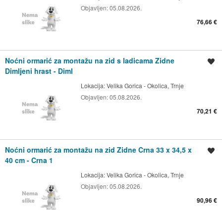
Objavljen:
05.08.2026.
76,66 €
Noćni ormarić za montažu na zid s ladicama Zidne
Spremi oglas
Dimljeni hrast - Diml
Lokacija:
Velika Gorica - Okolica, Trnje
Objavljen:
05.08.2026.
70,21 €
Noćni ormarić za montažu na zid Zidne Crna 33 x 34,5 x
Spremi oglas
40 cm - Crna 1
Lokacija:
Velika Gorica - Okolica, Trnje
Objavljen:
05.08.2026.
90,96 €