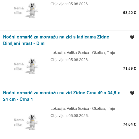
Objavljen:
05.08.2026.
63,20 €
Noćni ormarić za montažu na zid s ladicama Zidne
Spremi oglas
Dimljeni hrast - Diml
Lokacija:
Velika Gorica - Okolica, Trnje
Objavljen:
05.08.2026.
71,59 €
Noćni ormarić za montažu na zid Zidne Crna 49 x 34,5 x
Spremi oglas
24 cm - Crna 1
Lokacija:
Velika Gorica - Okolica, Trnje
Objavljen:
05.08.2026.
74,64 €