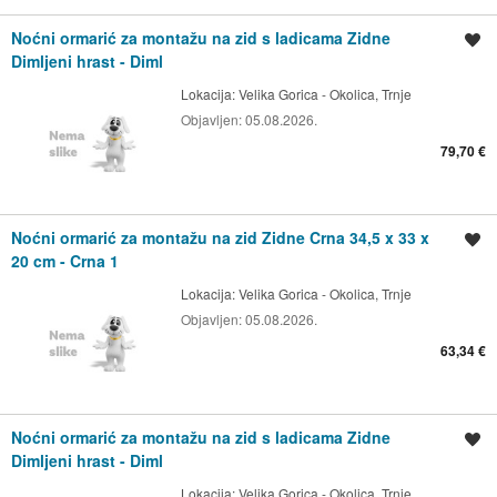
Noćni ormarić za montažu na zid s ladicama Zidne
Spremi oglas
Dimljeni hrast - Diml
Lokacija:
Velika Gorica - Okolica, Trnje
Objavljen:
05.08.2026.
79,70 €
Noćni ormarić za montažu na zid Zidne Crna 34,5 x 33 x
Spremi oglas
20 cm - Crna 1
Lokacija:
Velika Gorica - Okolica, Trnje
Objavljen:
05.08.2026.
63,34 €
Noćni ormarić za montažu na zid s ladicama Zidne
Spremi oglas
Dimljeni hrast - Diml
Lokacija:
Velika Gorica - Okolica, Trnje