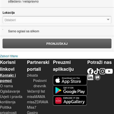
oštećeno / neispravno
Lokacija
Odaberi
Samo oglasi sa slikom
PRONJUŠKAJ
Zatvori filtere
Korisni
Partnerski
Preuzmi
Potraži nas
linkovi
portali
aplikaciju
Facebook
TikTok
Instagram
YouTu
Kontakt i
24sata
LinkedIn
Njuškalo blog
iOS aplikacija
pomoć
Poslovni
O nama
dnevnik
Android aplikacija
Oglašavanje
Večernji list
Uvjeti i pravila
missMAMA
korištenja
missZDRAVA
Huawei aplikacija
Politika
Miss7
privatnosti
Gastro