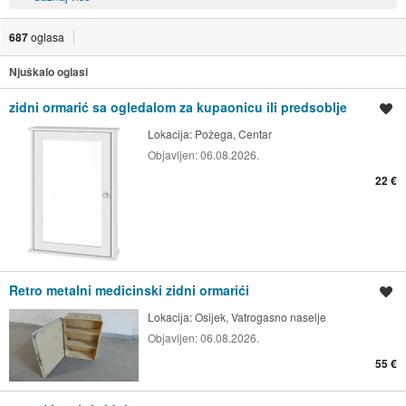
687
oglasa
Njuškalo oglasi
zidni ormarić sa ogledalom za kupaonicu ili predsoblje
Spremi oglas
Lokacija:
Požega, Centar
Objavljen:
06.08.2026.
22 €
Retro metalni medicinski zidni ormarići
Spremi oglas
Lokacija:
Osijek, Vatrogasno naselje
Objavljen:
06.08.2026.
55 €