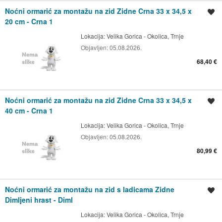
Noćni ormarić za montažu na zid Zidne Crna 33 x 34,5 x
Spremi oglas
20 cm - Crna 1
Lokacija:
Velika Gorica - Okolica, Trnje
Objavljen:
05.08.2026.
68,40 €
Noćni ormarić za montažu na zid Zidne Crna 33 x 34,5 x
Spremi oglas
40 cm - Crna 1
Lokacija:
Velika Gorica - Okolica, Trnje
Objavljen:
05.08.2026.
80,99 €
Noćni ormarić za montažu na zid s ladicama Zidne
Spremi oglas
Dimljeni hrast - Diml
Lokacija:
Velika Gorica - Okolica, Trnje