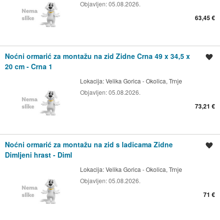
Objavljen:
05.08.2026.
63,45 €
Noćni ormarić za montažu na zid Zidne Crna 49 x 34,5 x
Spremi oglas
20 cm - Crna 1
Lokacija:
Velika Gorica - Okolica, Trnje
Objavljen:
05.08.2026.
73,21 €
Noćni ormarić za montažu na zid s ladicama Zidne
Spremi oglas
Dimljeni hrast - Diml
Lokacija:
Velika Gorica - Okolica, Trnje
Objavljen:
05.08.2026.
71 €