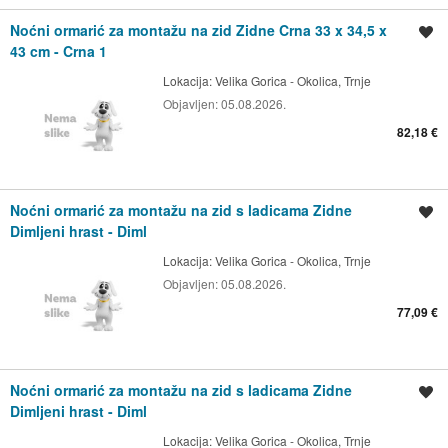
Noćni ormarić za montažu na zid Zidne Crna 33 x 34,5 x
Spremi oglas
43 cm - Crna 1
Lokacija:
Velika Gorica - Okolica, Trnje
Objavljen:
05.08.2026.
82,18 €
Noćni ormarić za montažu na zid s ladicama Zidne
Spremi oglas
Dimljeni hrast - Diml
Lokacija:
Velika Gorica - Okolica, Trnje
Objavljen:
05.08.2026.
77,09 €
Noćni ormarić za montažu na zid s ladicama Zidne
Spremi oglas
Dimljeni hrast - Diml
Lokacija:
Velika Gorica - Okolica, Trnje