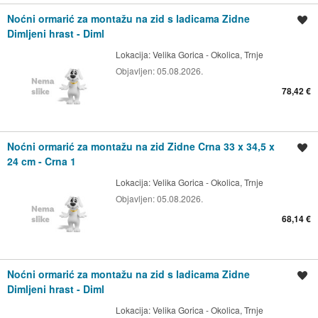
Noćni ormarić za montažu na zid s ladicama Zidne
Spremi oglas
Dimljeni hrast - Diml
Lokacija:
Velika Gorica - Okolica, Trnje
Objavljen:
05.08.2026.
78,42 €
Noćni ormarić za montažu na zid Zidne Crna 33 x 34,5 x
Spremi oglas
24 cm - Crna 1
Lokacija:
Velika Gorica - Okolica, Trnje
Objavljen:
05.08.2026.
68,14 €
Noćni ormarić za montažu na zid s ladicama Zidne
Spremi oglas
Dimljeni hrast - Diml
Lokacija:
Velika Gorica - Okolica, Trnje