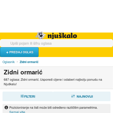
Hrana i piće
Turistički smještaj
Poslovi
Njuškalo naslovnica
PREDAJ OGLAS
Oglasnik
Zidni ormarić
Zidni ormarić
687 oglasa: Zidni ormarić. Usporedi cijene i odaberi najbolju ponudu na
Njuškalu!
FILTERI
SORTIRAJ
NAJNOVIJI
Pozicioniranje na listi može biti određeno različitim parametrima.
Saznaj više