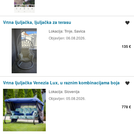
Vrtna ljuljačka, ljuljačka za terasu
Spremi oglas
Lokacija:
Trnje, Savica
Objavljen:
06.08.2026.
135 €
Vrtna ljuljačka Venezia Lux, u raznim kombinacijama boja
Spremi oglas
Lokacija:
Slovenija
Objavljen:
05.08.2026.
778 €