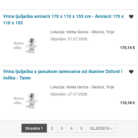
Vrtna ljuljačka antracit 170 x 110 x 153 cm - Antracit 170 x
Spremi oglas
110 x 153
Lokacija:
Velika Gorica - Okolica, Trnje
Objavljen:
27.07.2026.
170,14 €
Vrtna ljuljačka s jastukom tamnosiva od tkanine Oxford i
Spremi oglas
čelika - Tamn
Lokacija:
Velika Gorica - Okolica, Trnje
Objavljen:
27.07.2026.
110,18 €
Stranica
1
2
3
4
5
SLJEDEĆA
»