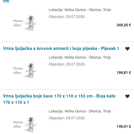
cm
Lokacija:
Velika Gorica - Okolica, Trnje
Objavljen:
29.07.2026.
349,25 €
Vrtna ljuljačka s krovom antracit i boja pijeska - Pijesak 1
Spremi oglas
Lokacija:
Velika Gorica - Okolica, Trnje
Objavljen:
29.07.2026.
199,81 €
Vrtna ljuljačka boje kave 170 x 110 x 153 cm - Boja kafe
Spremi oglas
170 x 110 x 1
Lokacija:
Velika Gorica - Okolica, Trnje
Objavljen:
29.07.2026.
146,01 €