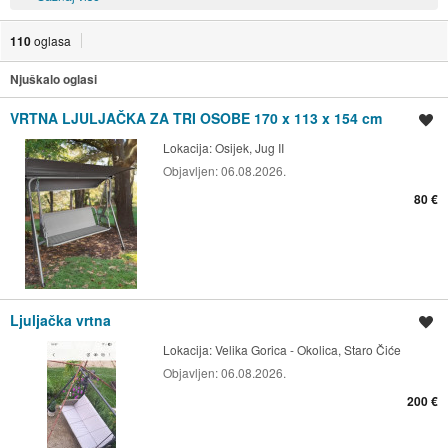
110
oglasa
Njuškalo oglasi
VRTNA LJULJAČKA ZA TRI OSOBE 170 x 113 x 154 cm
Spremi oglas
Lokacija:
Osijek, Jug II
Objavljen:
06.08.2026.
80 €
Ljuljačka vrtna
Spremi oglas
Lokacija:
Velika Gorica - Okolica, Staro Čiće
Objavljen:
06.08.2026.
200 €