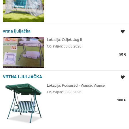
vrtna ljuljačka
Spremi oglas
Lokacija:
Osijek, Jug II
Objavljen:
03.08.2026.
50 €
VRTNA LJULJAČKA
Spremi oglas
Lokacija:
Podsused - Vrapče, Vrapče
Objavljen:
03.08.2026.
100 €