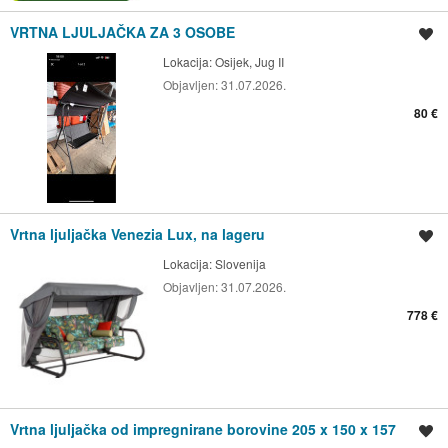
VRTNA LJULJAČKA ZA 3 OSOBE
Spremi oglas
Lokacija:
Osijek, Jug II
Objavljen:
31.07.2026.
80 €
Vrtna ljuljačka Venezia Lux, na lageru
Spremi oglas
Lokacija:
Slovenija
Objavljen:
31.07.2026.
778 €
Vrtna ljuljačka od impregnirane borovine 205 x 150 x 157
Spremi oglas