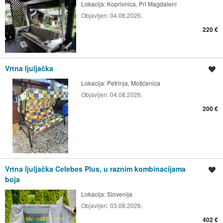
Lokacija:
Koprivnica, Pri Magdaleni
Objavljen:
04.08.2026.
220 €
Vrtna ljuljačka
Spremi oglas
Lokacija:
Petrinja, Mošćenica
Objavljen:
04.08.2026.
200 €
Vrtna ljuljačka Celebes Plus, u raznim kombinacijama
Spremi oglas
boja
Lokacija:
Slovenija
Objavljen:
03.08.2026.
402 €