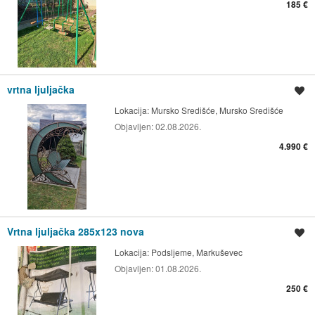
185 €
vrtna ljuljačka
Spremi oglas
Lokacija:
Mursko Središće, Mursko Središće
Objavljen:
02.08.2026.
4.990 €
Vrtna ljuljačka 285x123 nova
Spremi oglas
Lokacija:
Podsljeme, Markuševec
Objavljen:
01.08.2026.
250 €