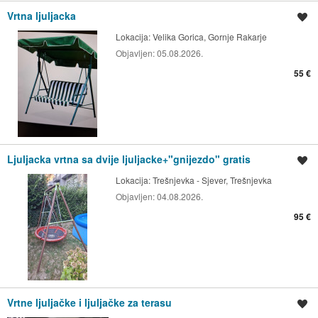
Vrtna ljuljacka
Spremi oglas
Lokacija:
Velika Gorica, Gornje Rakarje
Objavljen:
05.08.2026.
55 €
Ljuljacka vrtna sa dvije ljuljacke+"gnijezdo" gratis
Spremi oglas
Lokacija:
Trešnjevka - Sjever, Trešnjevka
Objavljen:
04.08.2026.
95 €
Vrtne ljuljačke i ljuljačke za terasu
Spremi oglas