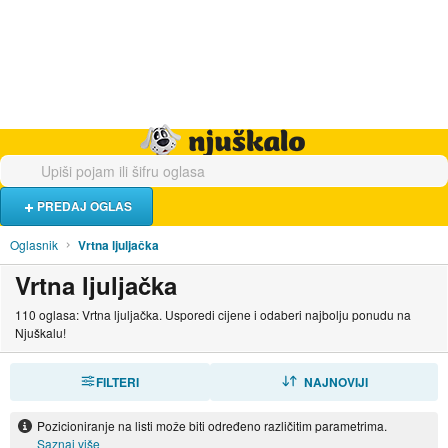
Hrana i piće
Turistički smještaj
Poslovi
Njuškalo naslovnica
PREDAJ OGLAS
Oglasnik
Vrtna ljuljačka
Vrtna ljuljačka
110 oglasa: Vrtna ljuljačka. Usporedi cijene i odaberi najbolju ponudu na
Njuškalu!
FILTERI
SORTIRAJ
NAJNOVIJI
Pozicioniranje na listi može biti određeno različitim parametrima.
Saznaj više