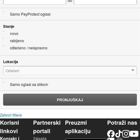
do
Samo PayProtect oglasi
Stanje
novo
rabljeno
oštećeno / neispravno
Lokacija
Odaberi
Samo oglasi sa slikom
PRONJUŠKAJ
Zatvori filtere
Korisni
Partnerski
Preuzmi
Potraži nas
linkovi
portali
aplikaciju
Facebook
TikTok
Instagram
YouTu
Kontakt i
24sata
LinkedIn
Njuškalo blog
iOS aplikacija