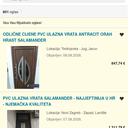
801
oglas
Vau Vau Njuškalo oglasi
ODLIČNE CIJENE PVC ULAZNA VRATA ANTRACIT ORAH
Spremi oglas
HRAST SALAMANDER
Lokacija:
Trešnjevka - Jug, Jarun
Objavljen:
08.08.2026.
847,74 €
PVC ULAZNA VRATA SALAMANDER - NAJJEFTINIJA U HR
Spremi oglas
- NJEMAČKA KVALITETA
Lokacija:
Novi Zagreb - Zapad, Lanište
Objavljen:
07.08.2026.
1.311,79 €