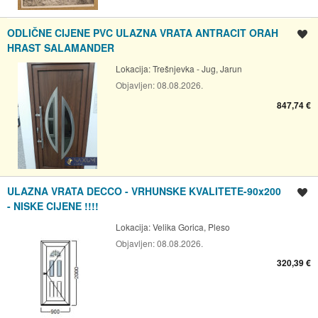
ODLIČNE CIJENE PVC ULAZNA VRATA ANTRACIT ORAH
Spremi oglas
HRAST SALAMANDER
Lokacija:
Trešnjevka - Jug, Jarun
Objavljen:
08.08.2026.
847,74 €
ULAZNA VRATA DECCO - VRHUNSKE KVALITETE-90x200
Spremi oglas
- NISKE CIJENE !!!!
Lokacija:
Velika Gorica, Pleso
Objavljen:
08.08.2026.
320,39 €