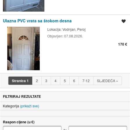
Ulazna PVC vrata sa štokom desna
Spremi oglas
Lokacija:
Vodnjan, Peroj
Objavljen:
07.08.2026.
170 €
Stranica
1
2
3
4
5
6
7-12
SLJEDEĆA
»
FILTRIRAJ REZULTATE
Kategorija
(prikaži sve)
Raspon cijene (u €)