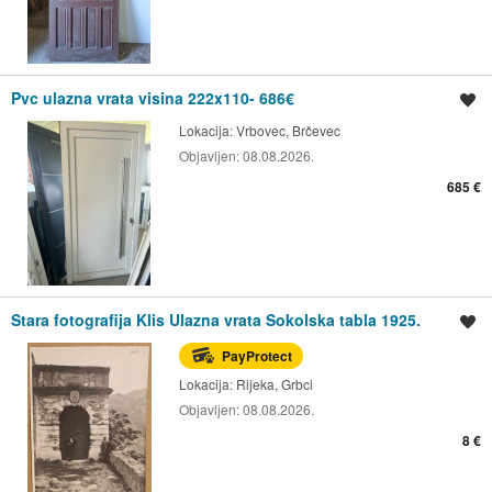
Pvc ulazna vrata visina 222x110- 686€
Spremi oglas
Lokacija:
Vrbovec, Brčevec
Objavljen:
08.08.2026.
685 €
Stara fotografija Klis Ulazna vrata Sokolska tabla 1925.
Spremi oglas
PayProtect
Lokacija:
Rijeka, Grbci
Objavljen:
08.08.2026.
8 €