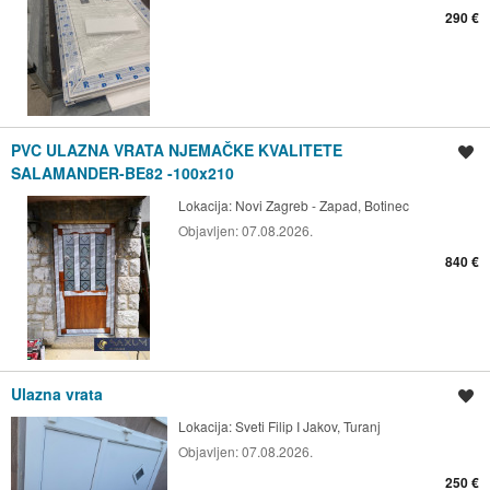
290 €
PVC ULAZNA VRATA NJEMAČKE KVALITETE
Spremi oglas
SALAMANDER-BE82 -100x210
Lokacija:
Novi Zagreb - Zapad, Botinec
Objavljen:
07.08.2026.
840 €
Ulazna vrata
Spremi oglas
Lokacija:
Sveti Filip I Jakov, Turanj
Objavljen:
07.08.2026.
250 €