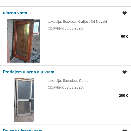
ulazna vrata
Spremi oglas
Lokacija:
Sesvete, Kraljevečki Novaki
Objavljen:
08.08.2026.
60 €
Prodajem ulazna alu vrata
Spremi oglas
Lokacija:
Samobor, Centar
Objavljen:
08.08.2026.
200 €
Drvena ulazna vrata