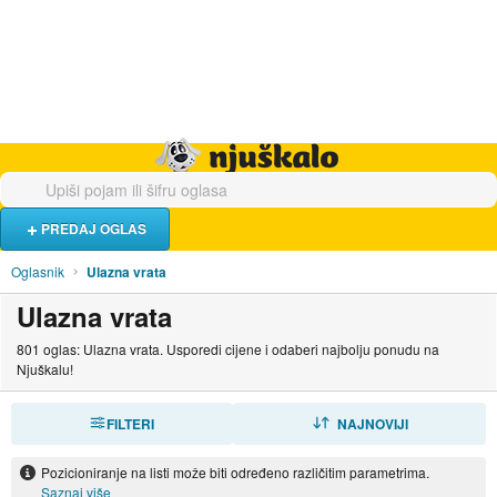
Hrana i piće
Turistički smještaj
Poslovi
Njuškalo naslovnica
PREDAJ OGLAS
Oglasnik
Ulazna vrata
Ulazna vrata
801 oglas: Ulazna vrata. Usporedi cijene i odaberi najbolju ponudu na
Njuškalu!
FILTERI
SORTIRAJ
NAJNOVIJI
Pozicioniranje na listi može biti određeno različitim parametrima.
Saznaj više