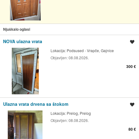
Njuškalo oglasi
NOVA ulazna vrata
Spremi oglas
Lokacija:
Podsused - Vrapče, Gajnice
Objavljen:
08.08.2026.
300 €
Ulazna vrata drvena sa štokom
Spremi oglas
Lokacija:
Prelog, Prelog
Objavljen:
08.08.2026.
80 €