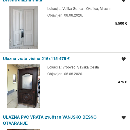
Spremi oglas
Lokacija:
Velika Gorica - Okolica, Mraclin
Objavljen:
08.08.2026.
5.500 €
Ulazna vrata visina 216x115-475 €
Spremi oglas
Lokacija:
Vrbovec, Savska Cesta
Objavljen:
08.08.2026.
475 €
ULAZNA PVC VRATA 210X110 VANJSKO DESNO
Spremi oglas
OTVARANJE