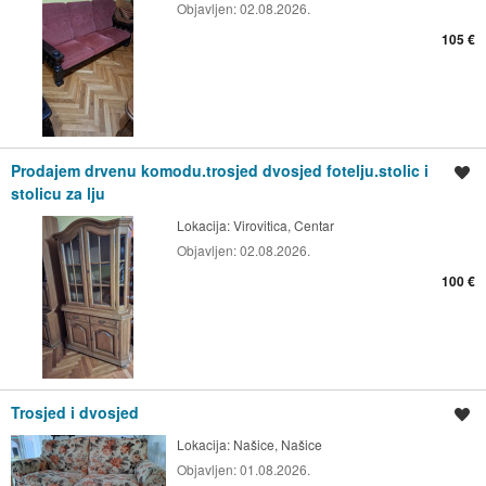
Objavljen:
02.08.2026.
105 €
Prodajem drvenu komodu.trosjed dvosjed fotelju.stolic i
Spremi oglas
stolicu za lju
Lokacija:
Virovitica, Centar
Objavljen:
02.08.2026.
100 €
Trosjed i dvosjed
Spremi oglas
Lokacija:
Našice, Našice
Objavljen:
01.08.2026.