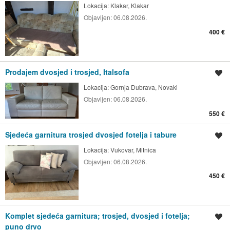
Lokacija:
Klakar, Klakar
Objavljen:
06.08.2026.
400 €
Prodajem dvosjed i trosjed, Italsofa
Spremi oglas
Lokacija:
Gornja Dubrava, Novaki
Objavljen:
06.08.2026.
550 €
Sjedeća garnitura trosjed dvosjed fotelja i tabure
Spremi oglas
Lokacija:
Vukovar, Mitnica
Objavljen:
06.08.2026.
450 €
Komplet sjedeća garnitura; trosjed, dvosjed i fotelja;
Spremi oglas
puno drvo