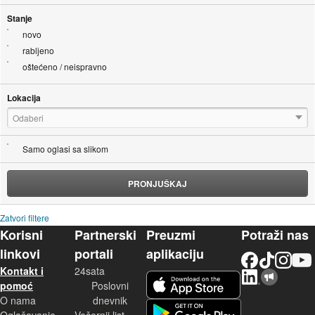
Stanje
novo
rabljeno
oštećeno / neispravno
Lokacija
Odaberi
Samo oglasi sa slikom
PRONJUŠKAJ
Zatvori filtere
Korisni
Partnerski
Preuzmi
Potraži nas
linkovi
portali
aplikaciju
Facebook
TikTok
Instagram
YouTu
Kontakt i
24sata
LinkedIn
Njuškalo blog
iOS aplikacija
pomoć
Poslovni
O nama
dnevnik
Android aplikacija
Oglašavanje
Večernji list