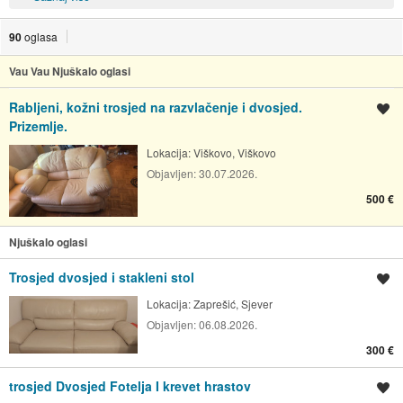
90
oglasa
Vau Vau Njuškalo oglasi
Rabljeni, kožni trosjed na razvlačenje i dvosjed.
Spremi oglas
Prizemlje.
Lokacija:
Viškovo, Viškovo
Objavljen:
30.07.2026.
500 €
Njuškalo oglasi
Trosjed dvosjed i stakleni stol
Spremi oglas
Lokacija:
Zaprešić, Sjever
Objavljen:
06.08.2026.
300 €
trosjed Dvosjed Fotelja I krevet hrastov
Spremi oglas