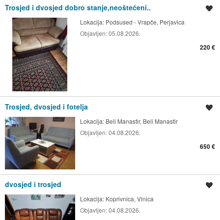
Trosjed i dvosjed dobro stanje,neoštećeni..
Spremi oglas
Lokacija:
Podsused - Vrapče, Perjavica
Objavljen:
05.08.2026.
220 €
Trosjed, dvosjed i fotelja
Spremi oglas
Lokacija:
Beli Manastir, Beli Manastir
Objavljen:
04.08.2026.
650 €
dvosjed i trosjed
Spremi oglas
Lokacija:
Koprivnica, Vinica
Objavljen:
04.08.2026.