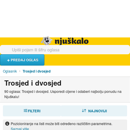
Hrana i piće
Turistički smještaj
Poslovi
Njuškalo naslovnica
PREDAJ OGLAS
Oglasnik
Trosjed i dvosjed
Trosjed i dvosjed
90 oglasa: Trosjed i dvosjed. Usporedi cijene i odaberi najbolju ponudu na
Njuškalu!
FILTERI
SORTIRAJ
NAJNOVIJI
Pozicioniranje na listi može biti određeno različitim parametrima.
Saznaj više