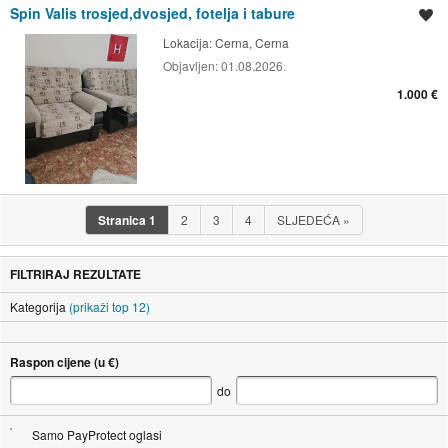
Spin Valis trosjed,dvosjed, fotelja i tabure
Spremi oglas
Lokacija:
Cerna, Cerna
Objavljen:
01.08.2026.
1.000 €
Stranica
1
2
3
4
SLJEDEĆA
»
FILTRIRAJ REZULTATE
Kategorija
(prikaži top 12)
Raspon cijene (u €)
do
Samo PayProtect oglasi