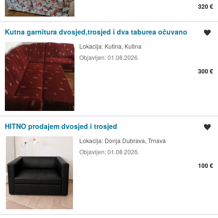
320 €
Kutna garnitura dvosjed,trosjed i dva taburea očuvano
Spremi oglas
Lokacija:
Kutina, Kutina
Objavljen:
01.08.2026.
300 €
HITNO prodajem dvosjed i trosjed
Spremi oglas
Lokacija:
Donja Dubrava, Trnava
Objavljen:
01.08.2026.
100 €