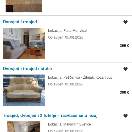
Dvosjed i trosjed
Spremi oglas
Lokacija:
Pula, Monvidal
Objavljen:
05.08.2026.
399 €
Dvosjed i trosjed+ stolić
Spremi oglas
Lokacija:
Peščenica - Žitnjak, Kozari put
Objavljen:
05.08.2026.
300 €
Trosjed, dvosjed i 2 fotelje – razvlače se u ležaj
Spremi oglas
Lokacija:
Maksimir, Svetice
Objavljen:
05.08.2026.