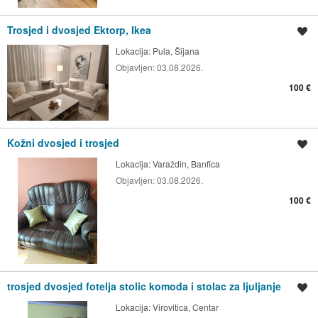
Trosjed i dvosjed Ektorp, Ikea
Spremi oglas
Lokacija:
Pula, Šijana
Objavljen:
03.08.2026.
100 €
Kožni dvosjed i trosjed
Spremi oglas
Lokacija:
Varaždin, Banfica
Objavljen:
03.08.2026.
100 €
trosjed dvosjed fotelja stolic komoda i stolac za ljuljanje
Spremi oglas
Lokacija:
Virovitica, Centar