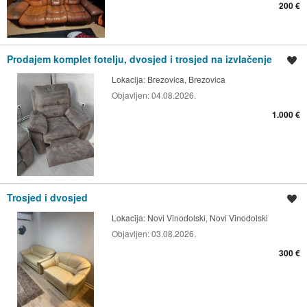
200 €
Prodajem komplet fotelju, dvosjed i trosjed na izvlačenje
Spremi oglas
Lokacija:
Brezovica, Brezovica
Objavljen:
04.08.2026.
1.000 €
Trosjed i dvosjed
Spremi oglas
Lokacija:
Novi Vinodolski, Novi Vinodolski
Objavljen:
03.08.2026.
300 €