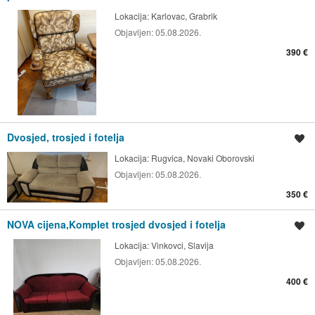
Lokacija:
Karlovac, Grabrik
Objavljen:
05.08.2026.
390 €
Dvosjed, trosjed i fotelja
Spremi oglas
Lokacija:
Rugvica, Novaki Oborovski
Objavljen:
05.08.2026.
350 €
NOVA cijena,Komplet trosjed dvosjed i fotelja
Spremi oglas
Lokacija:
Vinkovci, Slavija
Objavljen:
05.08.2026.
400 €