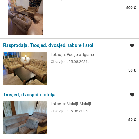
900 €
Rasprodaja: Trosjed, dvosjed, tabure i stol
Spremi oglas
Lokacija:
Podgora, Igrane
Objavljen:
05.08.2026.
50 €
Trosjed, dvosjed i fotelja
Spremi oglas
Lokacija:
Matulji, Matulji
Objavljen:
05.08.2026.
50 €