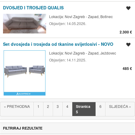
DVOSJED I TROSJED QUALIS
Spremi oglas
Lokacija:
Novi Zagreb - Zapad, Botinec
Objavljen:
14.05.2026.
2.300 €
Set dvosjeda i trosjeda od tkanine svijetlosivi - NOVO
Spremi oglas
Lokacija:
Novi Zagreb - Zapad, Ježdovec
Objavljen:
14.11.2025.
485 €
«
PRETHODNA
1
2
3
4
Stranica
6
SLJEDEĆA
»
5
FILTRIRAJ REZULTATE