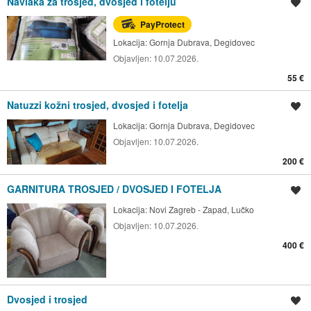
Navlaka za trosjed, dvosjed i fotelju
Spremi oglas
PayProtect
Lokacija:
Gornja Dubrava, Degidovec
Objavljen:
10.07.2026.
55 €
Natuzzi kožni trosjed, dvosjed i fotelja
Spremi oglas
Lokacija:
Gornja Dubrava, Degidovec
Objavljen:
10.07.2026.
200 €
GARNITURA TROSJED / DVOSJED I FOTELJA
Spremi oglas
Lokacija:
Novi Zagreb - Zapad, Lučko
Objavljen:
10.07.2026.
400 €
Dvosjed i trosjed
Spremi oglas