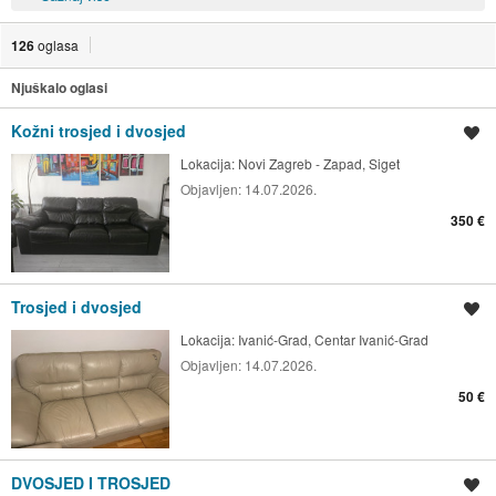
126
oglasa
Njuškalo oglasi
Kožni trosjed i dvosjed
Spremi oglas
Lokacija:
Novi Zagreb - Zapad, Siget
Objavljen:
14.07.2026.
350 €
Trosjed i dvosjed
Spremi oglas
Lokacija:
Ivanić-Grad, Centar Ivanić-Grad
Objavljen:
14.07.2026.
50 €
DVOSJED I TROSJED
Spremi oglas