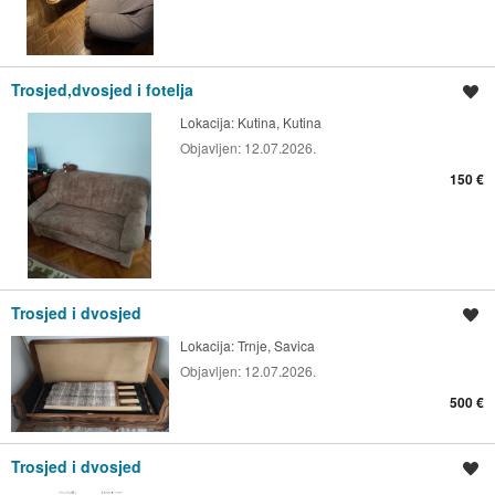
Trosjed,dvosjed i fotelja
Spremi oglas
Lokacija:
Kutina, Kutina
Objavljen:
12.07.2026.
150 €
Trosjed i dvosjed
Spremi oglas
Lokacija:
Trnje, Savica
Objavljen:
12.07.2026.
500 €
Trosjed i dvosjed
Spremi oglas