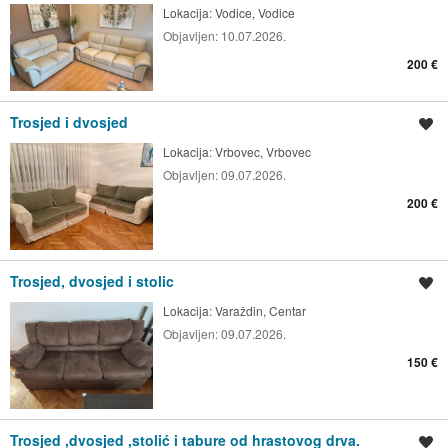
Lokacija:
Vodice, Vodice
Objavljen:
10.07.2026.
200 €
Trosjed i dvosjed
Spremi oglas
Lokacija:
Vrbovec, Vrbovec
Objavljen:
09.07.2026.
200 €
Trosjed, dvosjed i stolic
Spremi oglas
Lokacija:
Varaždin, Centar
Objavljen:
09.07.2026.
150 €
Trosjed ,dvosjed ,stolić i tabure od hrastovog drva.
Spremi oglas