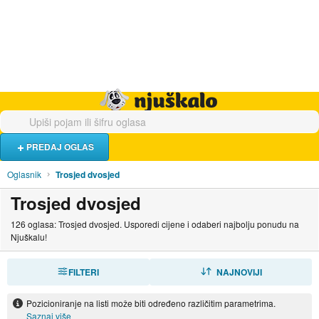
Hrana i piće
Turistički smještaj
Poslovi
Njuškalo naslovnica
PREDAJ OGLAS
Oglasnik
Trosjed dvosjed
Trosjed dvosjed
126 oglasa: Trosjed dvosjed. Usporedi cijene i odaberi najbolju ponudu na
Njuškalu!
FILTERI
SORTIRAJ
NAJNOVIJI
Pozicioniranje na listi može biti određeno različitim parametrima.
Saznaj više