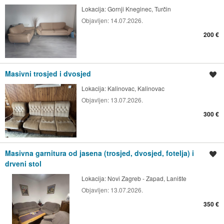
Lokacija:
Gornji Kneginec, Turčin
Objavljen:
14.07.2026.
200 €
Masivni trosjed i dvosjed
Spremi oglas
Lokacija:
Kalinovac, Kalinovac
Objavljen:
13.07.2026.
300 €
Masivna garnitura od jasena (trosjed, dvosjed, fotelja) i
Spremi oglas
drveni stol
Lokacija:
Novi Zagreb - Zapad, Lanište
Objavljen:
13.07.2026.
350 €