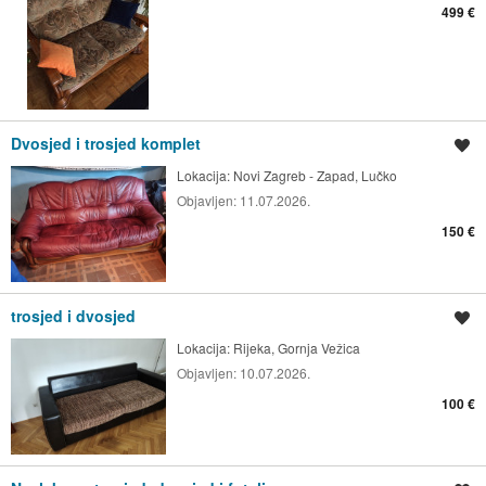
499 €
Dvosjed i trosjed komplet
Spremi oglas
Lokacija:
Novi Zagreb - Zapad, Lučko
Objavljen:
11.07.2026.
150 €
trosjed i dvosjed
Spremi oglas
Lokacija:
Rijeka, Gornja Vežica
Objavljen:
10.07.2026.
100 €