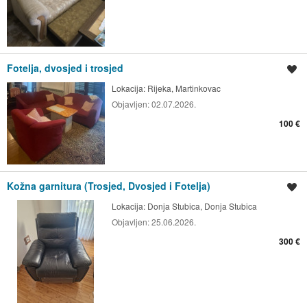
Fotelja, dvosjed i trosjed
Spremi oglas
Lokacija:
Rijeka, Martinkovac
Objavljen:
02.07.2026.
100 €
Kožna garnitura (Trosjed, Dvosjed i Fotelja)
Spremi oglas
Lokacija:
Donja Stubica, Donja Stubica
Objavljen:
25.06.2026.
300 €