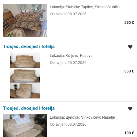
Lokacija:
Stubičke Toplice, Strmec Stubički
Objavljen:
08.07.2026.
250 €
Trosjed, dvosjed i fotelja
Spremi oglas
Lokacija:
Kutjevo, Kutjevo
Objavljen:
05.07.2026.
350 €
Trosjed, dvosjed i fotelja
Spremi oglas
Lokacija:
Bjelovar, Vinkovićevo Naselje
Objavljen:
03.07.2026.
100 €