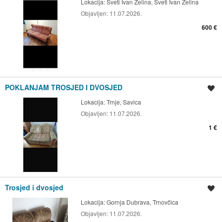
Lokacija:
Sveti Ivan Zelina, Sveti Ivan Zelina
Objavljen:
11.07.2026.
600 €
POKLANJAM TROSJED I DVOSJED
Spremi oglas
Lokacija:
Trnje, Savica
Objavljen:
11.07.2026.
1 €
Trosjed i dvosjed
Spremi oglas
Lokacija:
Gornja Dubrava, Trnovčica
Objavljen:
11.07.2026.