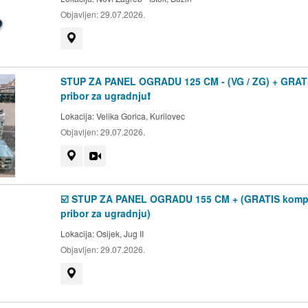
Objavljen:
29.07.2026.
Prikaži na mapi
STUP ZA PANEL OGRADU 125 CM - (VG / ZG) + GRAT
pribor za ugradnju❗
Lokacija:
Velika Gorica, Kurilovec
Objavljen:
29.07.2026.
Prikaži na mapi
Video
☑️ STUP ZA PANEL OGRADU 155 CM + (GRATIS komp
pribor za ugradnju)
Lokacija:
Osijek, Jug II
Objavljen:
29.07.2026.
Prikaži na mapi