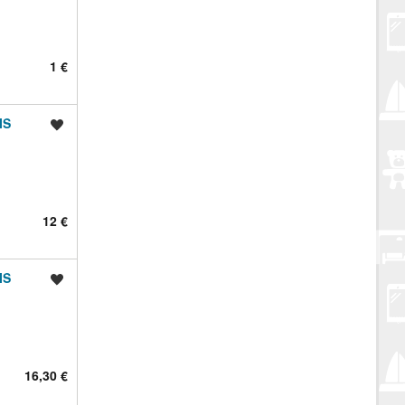
1 €
IS
Spremi oglas
12 €
IS
Spremi oglas
16,30 €