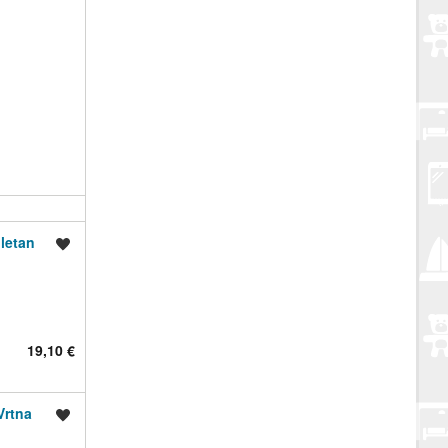
letan
Spremi oglas
19,10 €
Vrtna
Spremi oglas