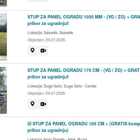
STUP ZA PANEL OGRADU 1050 MM - (VG / ZG) + GRA
pribor za ugradnju❗
Lokacija:
Sesvete, Sesvete
Objavljen:
29.07.2026.
Prikaži na mapi
Video
STUP ZA PANEL OGRADU 175 CM - (VG / ZG) + GRAT
pribor za ugradnju❗
Lokacija:
Dugo Selo, Dugo Selo - Centar
Objavljen:
29.07.2026.
Prikaži na mapi
Video
☑️ STUP ZA PANEL OGRADU 105 CM + (GRATIS komp
pribor za ugradnju)
Lokacija:
Novi Zagreb - Istok, Buzin