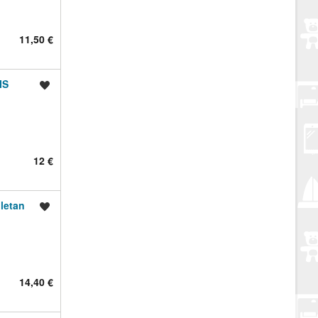
11,50 €
IS
Spremi oglas
12 €
letan
Spremi oglas
14,40 €