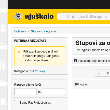
Njuškalo naslovnica
Oglasnik
Stupovi za ogradu
FILTRIRAJ REZULTATE
Stupovi za 
291 oglas: Stupovi za ogr
Prikazani su dodatni filteri.
Odaberite drugu kategoriju
za drugačije filtere.
Pozicioniranje na listi 
Kategorija
(prikaži sve)
«
PRET
291
oglas
Raspon cijene (u €)
do
Samo PayProtect oglasi