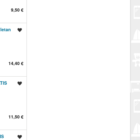
9,50 €
letan
Spremi oglas
14,40 €
TIS
Spremi oglas
11,50 €
IS
Spremi oglas