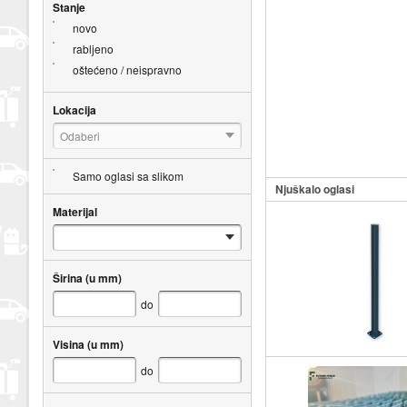
Stanje
novo
rabljeno
oštećeno / neispravno
Lokacija
Odaberi
Samo oglasi sa slikom
Njuškalo oglasi
Materijal
Širina (u mm)
do
Visina (u mm)
do