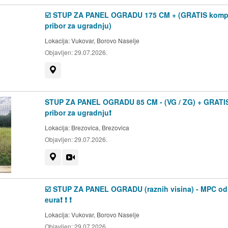
☑️ STUP ZA PANEL OGRADU 175 CM + (GRATIS komp
pribor za ugradnju)
Lokacija:
Vukovar, Borovo Naselje
Objavljen:
29.07.2026.
Prikaži na mapi
STUP ZA PANEL OGRADU 85 CM - (VG / ZG) + GRATI
pribor za ugradnju❗
Lokacija:
Brezovica, Brezovica
Objavljen:
29.07.2026.
Prikaži na mapi
Video
☑️ STUP ZA PANEL OGRADU (raznih visina) - MPC od
eura❗️ ❗️ ❗️
Lokacija:
Vukovar, Borovo Naselje
Objavljen:
29.07.2026.