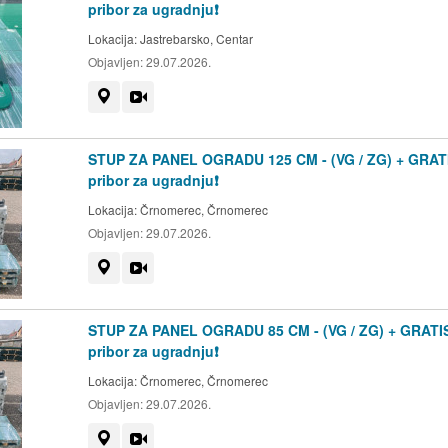
pribor za ugradnju❗
Lokacija:
Jastrebarsko, Centar
Objavljen:
29.07.2026.
Prikaži na mapi
Video
STUP ZA PANEL OGRADU 125 CM - (VG / ZG) + GRAT
pribor za ugradnju❗
Lokacija:
Črnomerec, Črnomerec
Objavljen:
29.07.2026.
Prikaži na mapi
Video
STUP ZA PANEL OGRADU 85 CM - (VG / ZG) + GRATI
pribor za ugradnju❗
Lokacija:
Črnomerec, Črnomerec
Objavljen:
29.07.2026.
Prikaži na mapi
Video