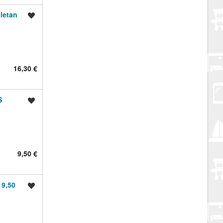
letan
Spremi oglas
16,30 €
S
Spremi oglas
9,50 €
 9,50
Spremi oglas