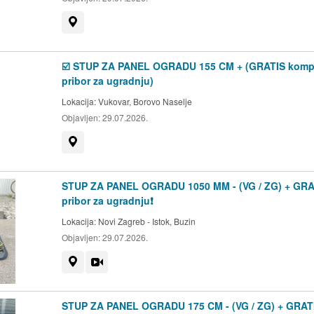
Prikaži na mapi
☑️ STUP ZA PANEL OGRADU 155 CM + (GRATIS komp
pribor za ugradnju)
Lokacija:
Vukovar, Borovo Naselje
Objavljen:
29.07.2026.
Prikaži na mapi
STUP ZA PANEL OGRADU 1050 MM - (VG / ZG) + GRA
pribor za ugradnju❗
Lokacija:
Novi Zagreb - Istok, Buzin
Objavljen:
29.07.2026.
Prikaži na mapi
Video
STUP ZA PANEL OGRADU 175 CM - (VG / ZG) + GRAT