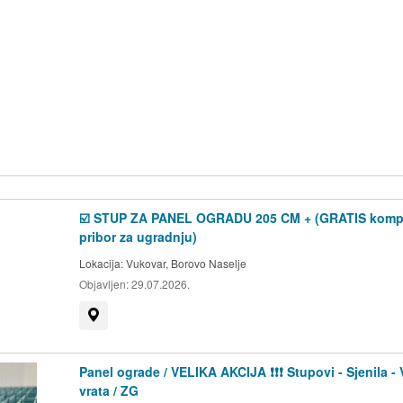
☑️ STUP ZA PANEL OGRADU 205 CM + (GRATIS komp
pribor za ugradnju)
Lokacija:
Vukovar, Borovo Naselje
Objavljen:
29.07.2026.
Prikaži na mapi
Panel ograde / VELIKA AKCIJA ❗❗❗ Stupovi - Sjenila - 
vrata / ZG