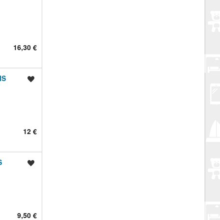
16,30 €
IS
Spremi oglas
12 €
S
Spremi oglas
9,50 €