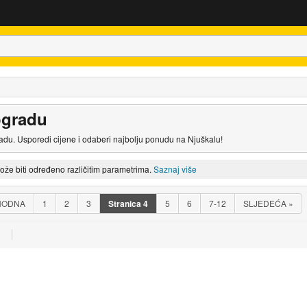
ogradu
adu. Usporedi cijene i odaberi najbolju ponudu na Njuškalu!
može biti određeno različitim parametrima.
Saznaj više
HODNA
1
2
3
Stranica
4
5
6
7-12
SLJEDEĆA
»