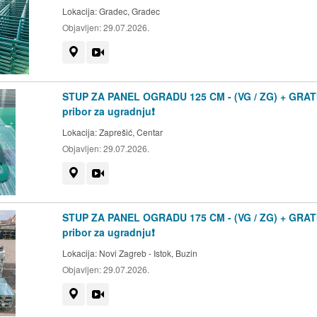
Lokacija:
Gradec, Gradec
Objavljen:
29.07.2026.
Prikaži na mapi
Video
STUP ZA PANEL OGRADU 125 CM - (VG / ZG) + GRAT
pribor za ugradnju❗
Lokacija:
Zaprešić, Centar
Objavljen:
29.07.2026.
Prikaži na mapi
Video
STUP ZA PANEL OGRADU 175 CM - (VG / ZG) + GRAT
pribor za ugradnju❗
Lokacija:
Novi Zagreb - Istok, Buzin
Objavljen:
29.07.2026.
Prikaži na mapi
Video