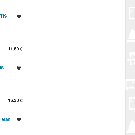
TIS
Spremi oglas
11,50 €
IS
Spremi oglas
16,30 €
letan
Spremi oglas