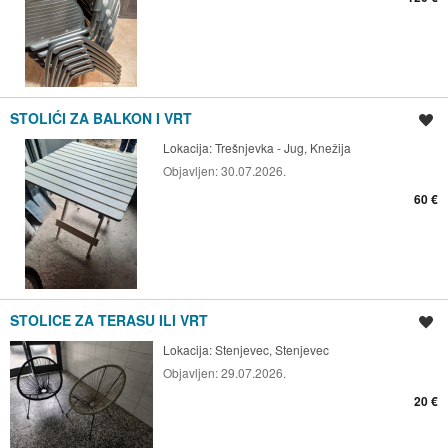
STOLIĆI ZA BALKON I VRT
Spremi oglas
Lokacija:
Trešnjevka - Jug, Knežija
Objavljen:
30.07.2026.
60 €
STOLICE ZA TERASU ILI VRT
Spremi oglas
Lokacija:
Stenjevec, Stenjevec
Objavljen:
29.07.2026.
20 €