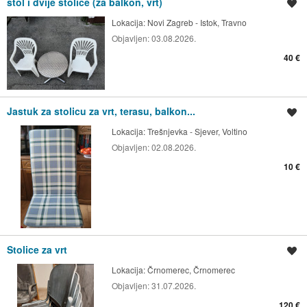
stol i dvije stolice (za balkon, vrt)
Spremi oglas
Lokacija:
Novi Zagreb - Istok, Travno
Objavljen:
03.08.2026.
40 €
Jastuk za stolicu za vrt, terasu, balkon...
Spremi oglas
Lokacija:
Trešnjevka - Sjever, Voltino
Objavljen:
02.08.2026.
10 €
Stolice za vrt
Spremi oglas
Lokacija:
Črnomerec, Črnomerec
Objavljen:
31.07.2026.
120 €