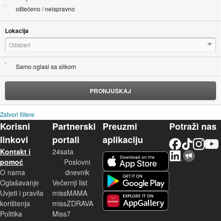
oštećeno / neispravno
Lokacija
Odaberi
Samo oglasi sa slikom
PRONJUŠKAJ
Zatvori filtere
Korisni
Partnerski
Preuzmi
Potraži nas
linkovi
portali
aplikaciju
Facebook
TikTok
Instagram
YouTu
Kontakt i
24sata
LinkedIn
Njuškalo blog
iOS aplikacija
pomoć
Poslovni
O nama
dnevnik
Android aplikacija
Oglašavanje
Večernji list
Uvjeti i pravila
missMAMA
korištenja
missZDRAVA
Huawei aplikacija
Politika
Miss7