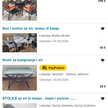
599 €
Stol i stolice za vrt, terasu ili kamp-
Spremi oglas
Lokacija:
Murter, Murter
Objavljen:
04.08.2026.
40 €
Stolic za kampiranje i vrt
Spremi oglas
PayProtect
Lokacija:
Varaždin - Okolica, Jalkovec
Objavljen:
03.08.2026.
28 €
STOLICE za vrt ili terasu , imam i stolove ......
Spremi oglas
Lokacija:
Gornja Dubrava, Gornja Dubrava