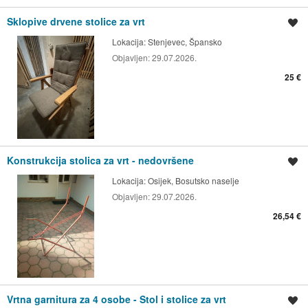
Sklopive drvene stolice za vrt
Spremi oglas
Lokacija:
Stenjevec, Špansko
Objavljen:
29.07.2026.
25 €
Konstrukcija stolica za vrt - nedovršene
Spremi oglas
Lokacija:
Osijek, Bosutsko naselje
Objavljen:
29.07.2026.
26,54 €
Vrtna garnitura za 4 osobe - Stol i stolice za vrt
Spremi oglas