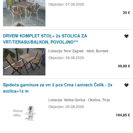
Objavljen:
07.08.2026.
35 €
DRVENI KOMPLET STOL+ 2x STOLICA ZA
Spremi oglas
VRT/TERASU/BALKON, POVOLJNO***
Lokacija:
Novi Zagreb - Istok, Bundek
Objavljen:
06.08.2026.
49,99 €
Sjedeća garnitura za vrt 3 pcs Crna i antracit Čelik - 2x
Spremi oglas
stolica+1x m
Lokacija:
Velika Gorica - Okolica, Trnje
Objavljen:
05.08.2026.
194,85 €