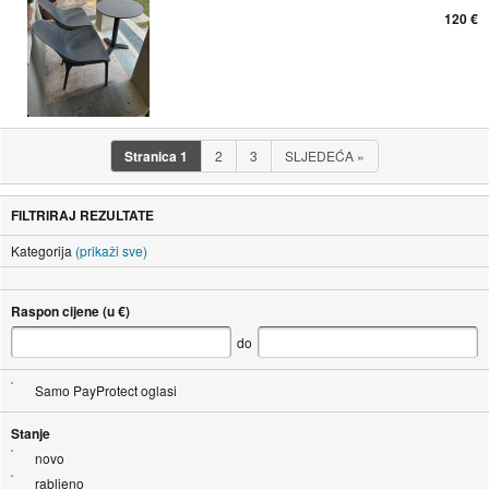
120 €
Stranica
1
2
3
SLJEDEĆA
»
FILTRIRAJ REZULTATE
Kategorija
(prikaži sve)
Raspon cijene (u €)
do
Samo PayProtect oglasi
Stanje
novo
rabljeno