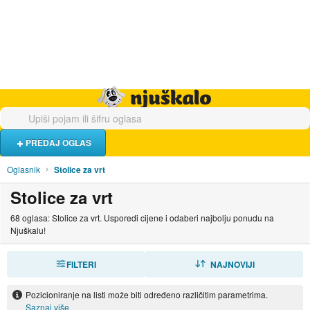
Hrana i piće
Turistički smještaj
Poslovi
Njuškalo naslovnica
PREDAJ OGLAS
Oglasnik
Stolice za vrt
Stolice za vrt
68 oglasa: Stolice za vrt. Usporedi cijene i odaberi najbolju ponudu na
Njuškalu!
FILTERI
SORTIRAJ
NAJNOVIJI
Pozicioniranje na listi može biti određeno različitim parametrima.
Saznaj više