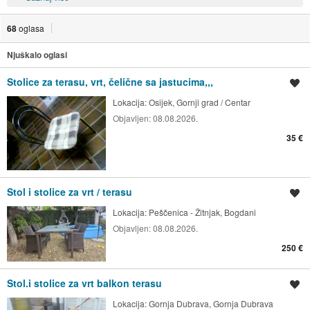
68
oglasa
Njuškalo oglasi
Stolice za terasu, vrt, čelične sa jastucima,,,
Spremi oglas
Lokacija:
Osijek, Gornji grad / Centar
Objavljen:
08.08.2026.
35 €
Stol i stolice za vrt / terasu
Spremi oglas
Lokacija:
Peščenica - Žitnjak, Bogdani
Objavljen:
08.08.2026.
250 €
Stol.i stolice za vrt balkon terasu
Spremi oglas
Lokacija:
Gornja Dubrava, Gornja Dubrava