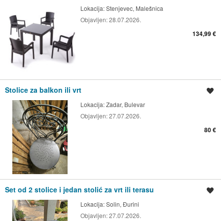
Lokacija:
Stenjevec, Malešnica
Objavljen:
28.07.2026.
134,99 €
Stolice za balkon ili vrt
Spremi oglas
Lokacija:
Zadar, Bulevar
Objavljen:
27.07.2026.
80 €
Set od 2 stolice i jedan stolić za vrt ili terasu
Spremi oglas
Lokacija:
Solin, Đurini
Objavljen:
27.07.2026.