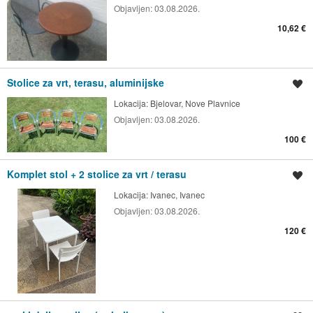
Objavljen:
03.08.2026.
10,62 €
Stolice za vrt, terasu, aluminijske
Spremi oglas
Lokacija:
Bjelovar, Nove Plavnice
Objavljen:
03.08.2026.
100 €
Komplet stol + 2 stolice za vrt / terasu
Spremi oglas
Lokacija:
Ivanec, Ivanec
Objavljen:
03.08.2026.
120 €