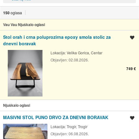
150
oglasa
Vau Vau Njuškalo oglasi
Stol orah i crna poluprozirna epoxy smola stolic za
Spremi oglas
dnevni boravak
Lokacija:
Velika Gorica, Centar
Objavljen:
02.08.2026.
749 €
Njuškalo oglasi
MASIVNI STOL PUNO DRVO ZA DNEVNI BORAVAK
Spremi oglas
Lokacija:
Trogir, Trogir
Objavljen:
06.08.2026.