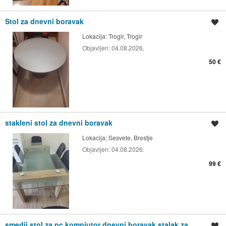
Stol za dnevni boravak
Spremi oglas
Lokacija:
Trogir, Trogir
Objavljen:
04.08.2026.
50 €
stakleni stol za dnevni boravak
Spremi oglas
Lokacija:
Sesvete, Brestje
Objavljen:
04.08.2026.
99 €
smedji stol za pc kompjutor dnevni boravak stalak za
Spremi oglas