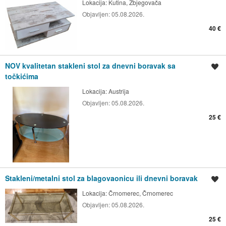
Lokacija:
Kutina, Zbjegovača
Objavljen:
05.08.2026.
40 €
NOV kvalitetan stakleni stol za dnevni boravak sa
Spremi oglas
točkićima
Lokacija:
Austrija
Objavljen:
05.08.2026.
25 €
Stakleni/metalni stol za blagovaonicu ili dnevni boravak
Spremi oglas
Lokacija:
Črnomerec, Črnomerec
Objavljen:
05.08.2026.
25 €