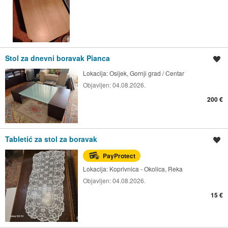
Stol za dnevni boravak Pianca
Spremi oglas
Lokacija:
Osijek, Gornji grad / Centar
Objavljen:
04.08.2026.
200 €
Tabletić za stol za boravak
Spremi oglas
PayProtect
Lokacija:
Koprivnica - Okolica, Reka
Objavljen:
04.08.2026.
15 €