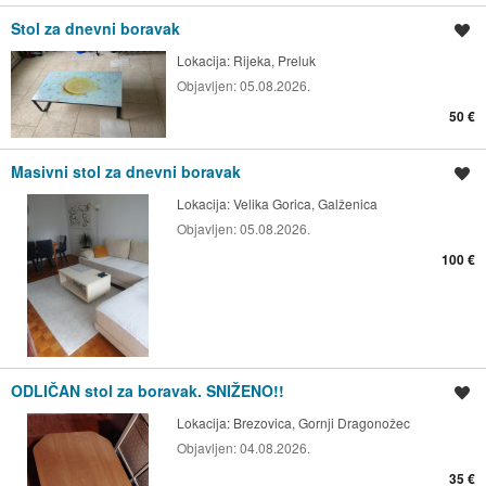
Stol za dnevni boravak
Spremi oglas
Lokacija:
Rijeka, Preluk
Objavljen:
05.08.2026.
50 €
Masivni stol za dnevni boravak
Spremi oglas
Lokacija:
Velika Gorica, Galženica
Objavljen:
05.08.2026.
100 €
ODLIČAN stol za boravak. SNIŽENO!!
Spremi oglas
Lokacija:
Brezovica, Gornji Dragonožec
Objavljen:
04.08.2026.
35 €