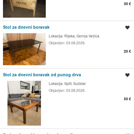
30 €
Stol za dnevni boravak
Spremi oglas
Lokacija:
Rijeka, Gornja Vežica
Objavljen:
03.08.2026.
20 €
Stol za dnevni boravak od punog drva
Spremi oglas
Lokacija:
Split, Sućidar
Objavljen:
03.08.2026.
50 €