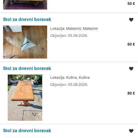
50 €
Stol za dnevni boravak
Spremi oglas
Lokacija:
Maksimir, Maksimir
Objavljen:
05.08.2026.
60 €
Stol za dnevni boravak
Spremi oglas
Lokacija:
Kutina, Kutina
Objavljen:
05.08.2026.
80 €
Stol za dnevni boravak
Spremi oglas