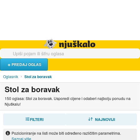
Hrana i piće
Turistički smještaj
Poslovi
Njuškalo naslovnica
PREDAJ OGLAS
Oglasnik
Stol za boravak
Stol za boravak
150 oglasa: Stol za boravak. Usporedi cijene i odaberi najbolju ponudu na
Njuškalu!
FILTERI
SORTIRAJ
NAJNOVIJI
Pozicioniranje na listi može biti određeno različitim parametrima.
Saznaj više