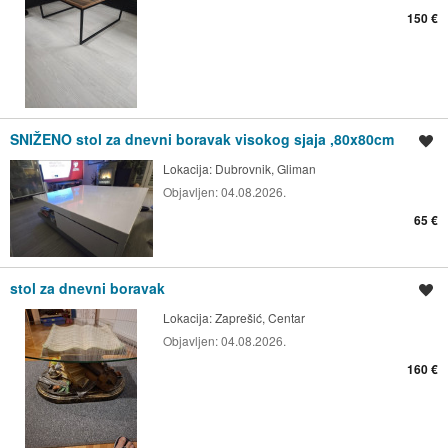
150 €
SNIŽENO stol za dnevni boravak visokog sjaja ,80x80cm
Spremi oglas
Lokacija:
Dubrovnik, Gliman
Objavljen:
04.08.2026.
65 €
stol za dnevni boravak
Spremi oglas
Lokacija:
Zaprešić, Centar
Objavljen:
04.08.2026.
160 €