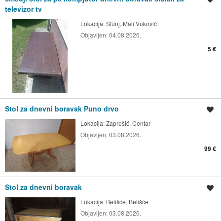
televizor tv
Lokacija:
Slunj, Mali Vuković
Objavljen:
04.08.2026.
5 €
Stol za dnevni boravak Puno drvo
Spremi oglas
Lokacija:
Zaprešić, Centar
Objavljen:
03.08.2026.
99 €
Stol za dnevni boravak
Spremi oglas
Lokacija:
Belišće, Belišće
Objavljen:
03.08.2026.