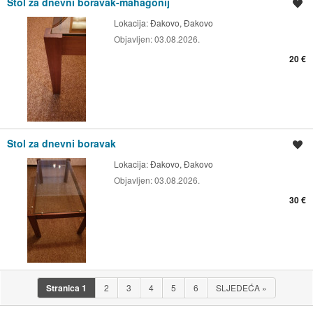
Stol za dnevni boravak-mahagonij
Spremi oglas
Lokacija:
Đakovo, Đakovo
Objavljen:
03.08.2026.
20 €
Stol za dnevni boravak
Spremi oglas
Lokacija:
Đakovo, Đakovo
Objavljen:
03.08.2026.
30 €
Stranica
1
2
3
4
5
6
SLJEDEĆA
»