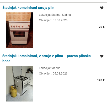
Štednjak kombinirani struja plin
Spremi oglas
Lokacija:
Slatina, Slatina
Objavljen:
07.08.2026.
70 €
Štednjak kombinirani, 2 struje 2 plina + prazna plinska
Spremi oglas
boca
Lokacija:
Vir, Vir
Objavljen:
05.08.2026.
120 €