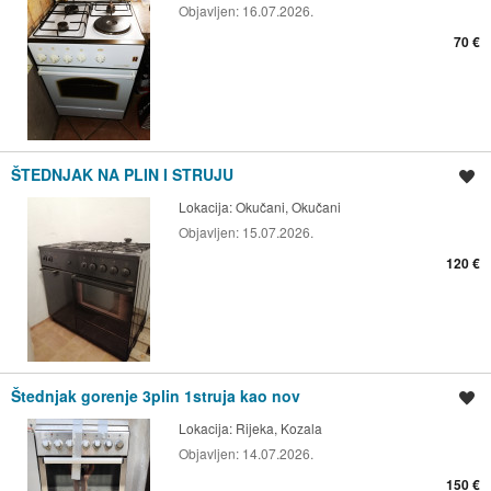
Objavljen:
16.07.2026.
70 €
ŠTEDNJAK NA PLIN I STRUJU
Spremi oglas
Lokacija:
Okučani, Okučani
Objavljen:
15.07.2026.
120 €
Štednjak gorenje 3plin 1struja kao nov
Spremi oglas
Lokacija:
Rijeka, Kozala
Objavljen:
14.07.2026.
150 €