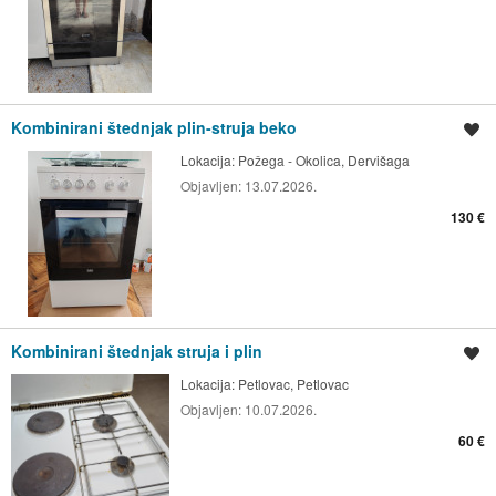
Kombinirani štednjak plin-struja beko
Spremi oglas
Lokacija:
Požega - Okolica, Dervišaga
Objavljen:
13.07.2026.
130 €
Kombinirani štednjak struja i plin
Spremi oglas
Lokacija:
Petlovac, Petlovac
Objavljen:
10.07.2026.
60 €