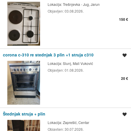
Lokacija:
Trešnjevka - Jug, Jarun
Objavljen:
03.08.2026.
150 €
corona c-310 re stednjak 3 plin +1 struja c310
Spremi oglas
Lokacija:
Slunj, Mali Vuković
Objavljen:
01.08.2026.
20 €
Štednjak struja + plin
Spremi oglas
Lokacija:
Zaprešić, Centar
Objavljen:
30.07.2026.