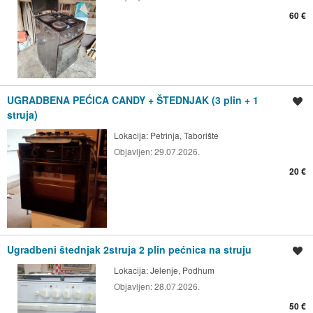
60 €
UGRADBENA PEĆICA CANDY + ŠTEDNJAK (3 plin + 1
Spremi oglas
struja)
Lokacija:
Petrinja, Taborište
Objavljen:
29.07.2026.
20 €
Ugradbeni štednjak 2struja 2 plin pećnica na struju
Spremi oglas
Lokacija:
Jelenje, Podhum
Objavljen:
28.07.2026.
50 €