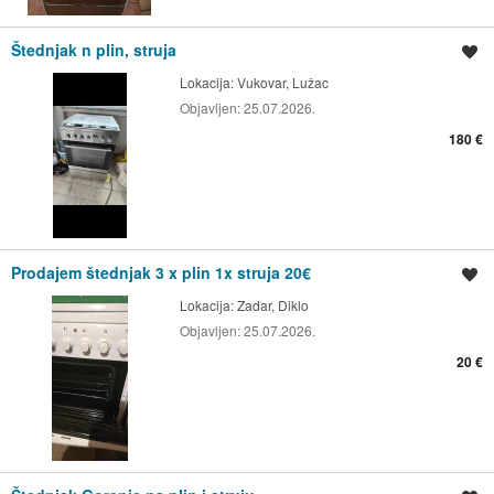
Štednjak n plin, struja
Spremi oglas
Lokacija:
Vukovar, Lužac
Objavljen:
25.07.2026.
180 €
Prodajem štednjak 3 x plin 1x struja 20€
Spremi oglas
Lokacija:
Zadar, Diklo
Objavljen:
25.07.2026.
20 €