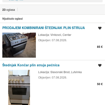
23
oglasa
Njuškalo oglasi
PRODAJEM KOMBINIRANI ŠTEDNJAK PLIN STRUJA
Spremi oglas
Lokacija:
Vinkovci, Centar
Objavljen:
07.08.2026.
85 €
Štednjak Končar plin struja pećnica
Spremi oglas
Lokacija:
Slavonski Brod, Lutvinka
Objavljen:
07.08.2026.
50 €