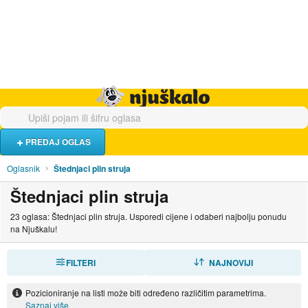
Hrana i piće
Turistički smještaj
Poslovi
Njuškalo naslovnica
PREDAJ OGLAS
Oglasnik
Štednjaci plin struja
Štednjaci plin struja
23 oglasa: Štednjaci plin struja. Usporedi cijene i odaberi najbolju ponudu
na Njuškalu!
FILTERI
SORTIRAJ
NAJNOVIJI
Pozicioniranje na listi može biti određeno različitim parametrima.
Saznaj više