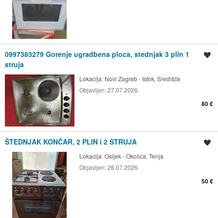
0997383279 Gorenje ugradbena ploca, stednjak 3 plin 1
Spremi oglas
struja
Lokacija:
Novi Zagreb - Istok, Središće
Objavljen:
27.07.2026.
80 €
ŠTEDNJAK KONČAR, 2 PLIN i 2 STRUJA
Spremi oglas
Lokacija:
Osijek - Okolica, Tenja
Objavljen:
26.07.2026.
50 €