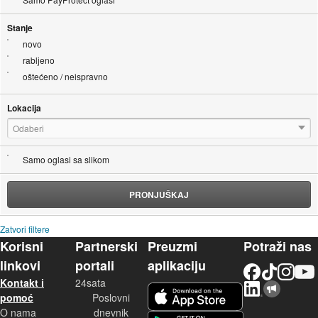
Stanje
novo
rabljeno
oštećeno / neispravno
Lokacija
Odaberi
Samo oglasi sa slikom
PRONJUŠKAJ
Zatvori filtere
Korisni
Partnerski
Preuzmi
Potraži nas
linkovi
portali
aplikaciju
Facebook
TikTok
Instagram
YouTu
Kontakt i
24sata
LinkedIn
Njuškalo blog
iOS aplikacija
pomoć
Poslovni
O nama
dnevnik
Android aplikacija