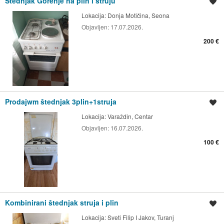
Štednjak Gorenje na plin i struju
Spremi oglas
Lokacija:
Donja Motičina, Seona
Objavljen:
17.07.2026.
200 €
Prodajwm štednjak 3plin+1struja
Spremi oglas
Lokacija:
Varaždin, Centar
Objavljen:
16.07.2026.
100 €
Kombinirani štednjak struja i plin
Spremi oglas
Lokacija:
Sveti Filip I Jakov, Turanj