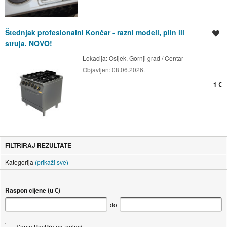
Štednjak profesionalni Končar - razni modeli, plin ili
Spremi oglas
struja. NOVO!
Lokacija:
Osijek, Gornji grad / Centar
Objavljen:
08.06.2026.
1 €
FILTRIRAJ REZULTATE
Kategorija
(prikaži sve)
Raspon cijene (u €)
do
Samo PayProtect oglasi