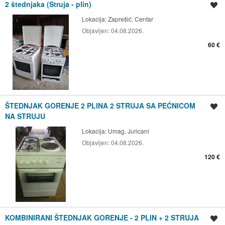
2 štednjaka (Struja - plin)
Spremi oglas
Lokacija:
Zaprešić, Centar
Objavljen:
04.08.2026.
60 €
ŠTEDNJAK GORENJE 2 PLINA 2 STRUJA SA PEĆNICOM
Spremi oglas
NA STRUJU
Lokacija:
Umag, Juricani
Objavljen:
04.08.2026.
120 €
KOMBINIRANI ŠTEDNJAK GORENJE - 2 PLIN + 2 STRUJA
Spremi oglas