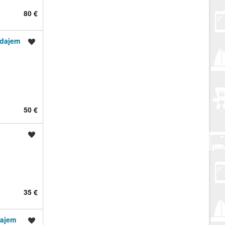
80 €
odajem
Spremi oglas
50 €
Spremi oglas
35 €
dajem
Spremi oglas