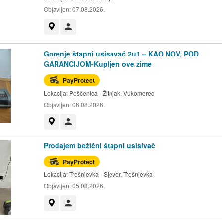
Objavljen:
07.08.2026.
Prikaži na mapi
Korisnik nije trgovac
Gorenje štapni usisavač 2u1 – KAO NOV, POD
GARANCIJOM-Kupljen ove zime
PayProtect
Lokacija:
Peščenica - Žitnjak, Vukomerec
Objavljen:
06.08.2026.
Prikaži na mapi
Korisnik nije trgovac
Prodajem bežični štapni usisivač
PayProtect
Lokacija:
Trešnjevka - Sjever, Trešnjevka
Objavljen:
05.08.2026.
Prikaži na mapi
Korisnik nije trgovac