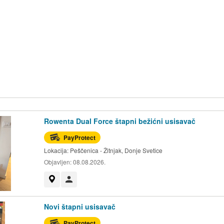
Rowenta Dual Force štapni bežićni usisavač
PayProtect
Lokacija:
Peščenica - Žitnjak, Donje Svetice
Objavljen:
08.08.2026.
Prikaži na mapi
Korisnik nije trgovac
Novi štapni usisavač
PayProtect