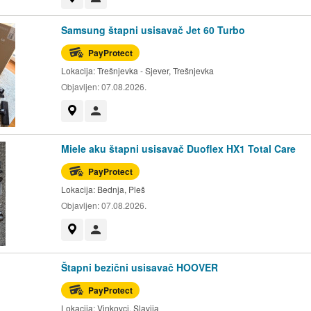
Samsung štapni usisavač Jet 60 Turbo
PayProtect
Lokacija:
Trešnjevka - Sjever, Trešnjevka
Objavljen:
07.08.2026.
Prikaži na mapi
Korisnik nije trgovac
Miele aku štapni usisavač Duoflex HX1 Total Care
PayProtect
Lokacija:
Bednja, Pleš
Objavljen:
07.08.2026.
Prikaži na mapi
Korisnik nije trgovac
Štapni bezični usisavač HOOVER
PayProtect
Lokacija:
Vinkovci, Slavija