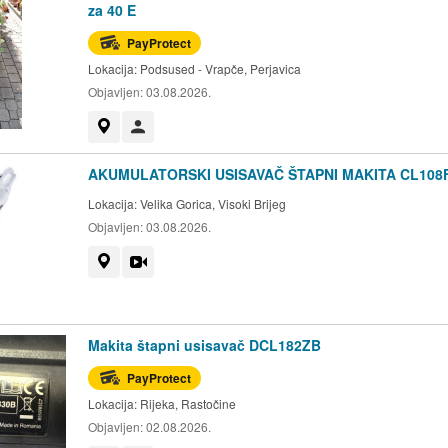
za 40 E
PayProtect
Lokacija:
Podsused - Vrapče, Perjavica
Objavljen:
03.08.2026.
Prikaži na mapi
Korisnik nije trgovac
AKUMULATORSKI USISAVAČ ŠTAPNI MAKITA CL108
Lokacija:
Velika Gorica, Visoki Brijeg
Objavljen:
03.08.2026.
Prikaži na mapi
Video
Makita štapni usisavač DCL182ZB
PayProtect
Lokacija:
Rijeka, Rastočine
Objavljen:
02.08.2026.