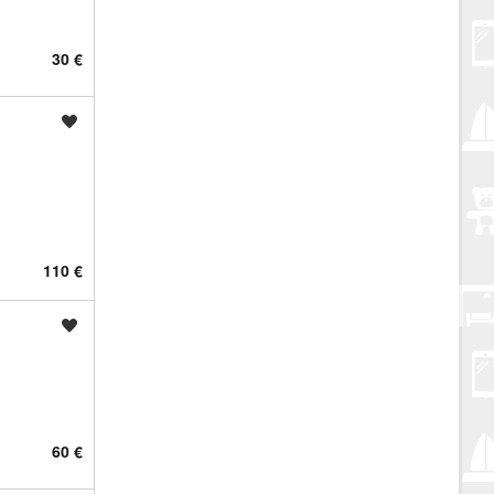
30 €
Spremi oglas
110 €
Spremi oglas
60 €