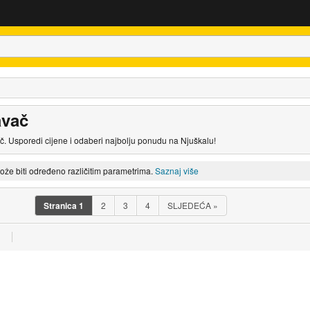
avač
č. Usporedi cijene i odaberi najbolju ponudu na Njuškalu!
može biti određeno različitim parametrima.
Saznaj više
Stranica
1
2
3
4
SLJEDEĆA
»