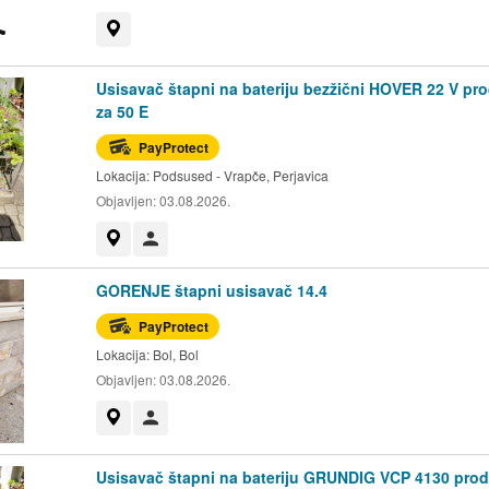
Prikaži na mapi
Usisavač štapni na bateriju bezžični HOVER 22 V pr
za 50 E
PayProtect
Lokacija:
Podsused - Vrapče, Perjavica
Objavljen:
03.08.2026.
Prikaži na mapi
Korisnik nije trgovac
GORENJE štapni usisavač 14.4
PayProtect
Lokacija:
Bol, Bol
Objavljen:
03.08.2026.
Prikaži na mapi
Korisnik nije trgovac
Usisavač štapni na bateriju GRUNDIG VCP 4130 pro