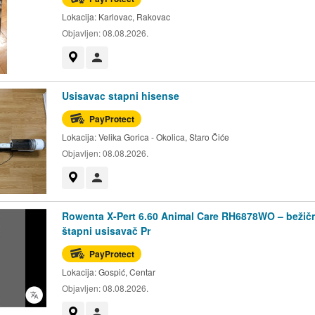
Lokacija:
Karlovac, Rakovac
Objavljen:
08.08.2026.
Prikaži na mapi
Korisnik nije trgovac
Usisavac stapni hisense
PayProtect
Lokacija:
Velika Gorica - Okolica, Staro Čiće
Objavljen:
08.08.2026.
Prikaži na mapi
Korisnik nije trgovac
Rowenta X-Pert 6.60 Animal Care RH6878WO – bežič
štapni usisavač Pr
PayProtect
Lokacija:
Gospić, Centar
Objavljen:
08.08.2026.
Prikaži na mapi
Korisnik nije trgovac