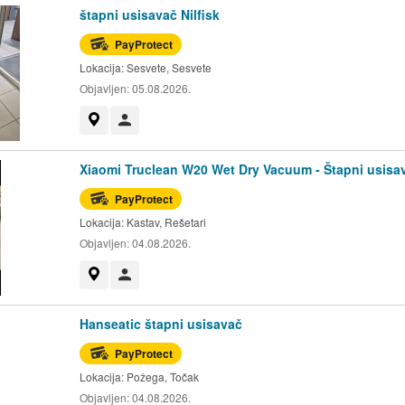
štapni usisavač Nilfisk
PayProtect
Lokacija:
Sesvete, Sesvete
Objavljen:
05.08.2026.
Prikaži na mapi
Korisnik nije trgovac
Xiaomi Truclean W20 Wet Dry Vacuum - Štapni usisa
PayProtect
Lokacija:
Kastav, Rešetari
Objavljen:
04.08.2026.
Prikaži na mapi
Korisnik nije trgovac
Hanseatic štapni usisavač
PayProtect
Lokacija:
Požega, Točak
Objavljen:
04.08.2026.