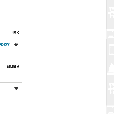
40 €
FDZW*
Spremi oglas
65,55 €
Spremi oglas