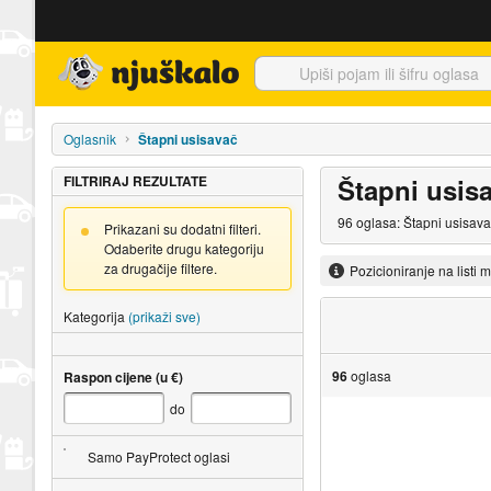
Njuškalo naslovnica
Oglasnik
Štapni usisavač
FILTRIRAJ REZULTATE
Štapni usis
96 oglasa: Štapni usisava
Prikazani su dodatni filteri.
Odaberite drugu kategoriju
za drugačije filtere.
Pozicioniranje na listi 
Kategorija
(prikaži sve)
96
oglasa
Raspon cijene (u €)
do
Samo PayProtect oglasi