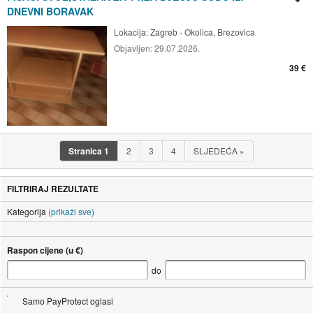
DNEVNI BORAVAK
Lokacija:
Zagreb - Okolica, Brezovica
Objavljen:
29.07.2026.
39 €
Stranica
1
2
3
4
SLJEDEĆA
»
FILTRIRAJ REZULTATE
Kategorija
(prikaži sve)
Raspon cijene (u €)
do
Samo PayProtect oglasi