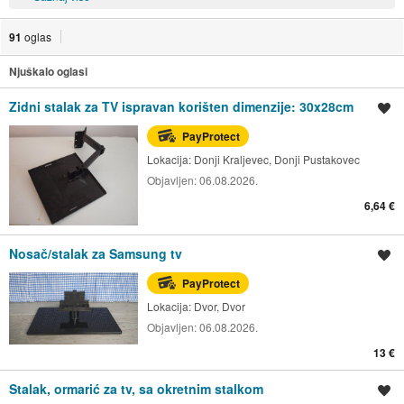
91
oglas
Njuškalo oglasi
Zidni stalak za TV ispravan korišten dimenzije: 30x28cm
Spremi oglas
PayProtect
Lokacija:
Donji Kraljevec, Donji Pustakovec
Objavljen:
06.08.2026.
6,64 €
Nosač/stalak za Samsung tv
Spremi oglas
PayProtect
Lokacija:
Dvor, Dvor
Objavljen:
06.08.2026.
13 €
Stalak, ormarić za tv, sa okretnim stalkom
Spremi oglas