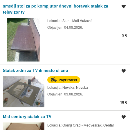
smedji stol za pc kompjutor dnevni boravak stalak za
Spremi oglas
televizor tv
Lokacija:
Slunj, Mali Vuković
Objavljen:
04.08.2026.
5 €
Stalak zidni za TV ili nešto slično
Spremi oglas
PayProtect
Lokacija:
Novska, Novska
Objavljen:
03.08.2026.
18 €
Mid century stalak za TV
Spremi oglas
Lokacija:
Gornji Grad - Medveščak, Centar