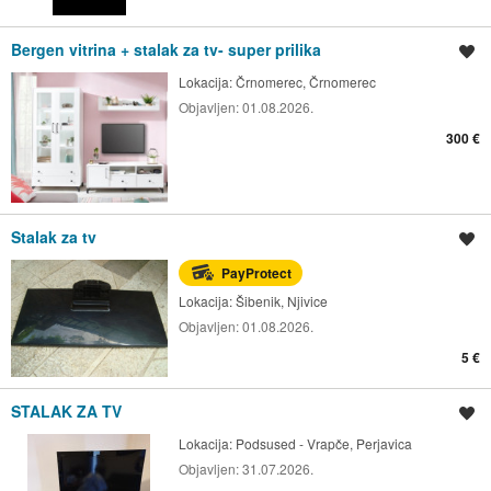
Bergen vitrina + stalak za tv- super prilika
Spremi oglas
Lokacija:
Črnomerec, Črnomerec
Objavljen:
01.08.2026.
300 €
Stalak za tv
Spremi oglas
PayProtect
Lokacija:
Šibenik, Njivice
Objavljen:
01.08.2026.
5 €
STALAK ZA TV
Spremi oglas
Lokacija:
Podsused - Vrapče, Perjavica
Objavljen:
31.07.2026.