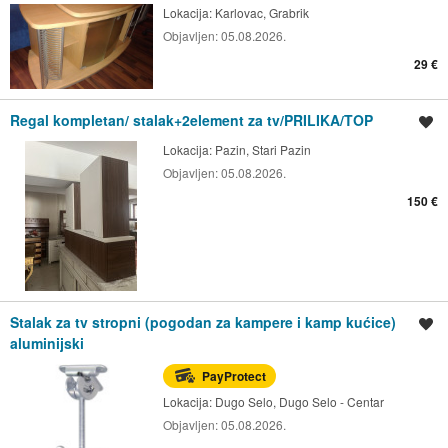
Lokacija:
Karlovac, Grabrik
Objavljen:
05.08.2026.
29 €
Regal kompletan/ stalak+2element za tv/PRILIKA/TOP
Spremi oglas
Lokacija:
Pazin, Stari Pazin
Objavljen:
05.08.2026.
150 €
Stalak za tv stropni (pogodan za kampere i kamp kućice)
Spremi oglas
aluminijski
PayProtect
Lokacija:
Dugo Selo, Dugo Selo - Centar
Objavljen:
05.08.2026.