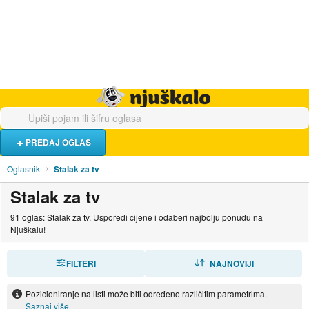
Hrana i piće
Turistički smještaj
Poslovi
Njuškalo naslovnica
PREDAJ OGLAS
Oglasnik
Stalak za tv
Stalak za tv
91 oglas: Stalak za tv. Usporedi cijene i odaberi najbolju ponudu na
Njuškalu!
FILTERI
SORTIRAJ
NAJNOVIJI
Pozicioniranje na listi može biti određeno različitim parametrima.
Saznaj više