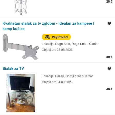
28 €
Kvalitetan stalak za tv zglobni - Idealan za kampere I
Spremi oglas
kamp kućice
PayProtect
Lokacija:
Dugo Selo, Dugo Selo - Centar
Objavljen:
05.08.2026.
30 €
Stalak za TV
Spremi oglas
Lokacija:
Osijek, Gornji grad / Centar
Objavljen:
04.08.2026.
40 €