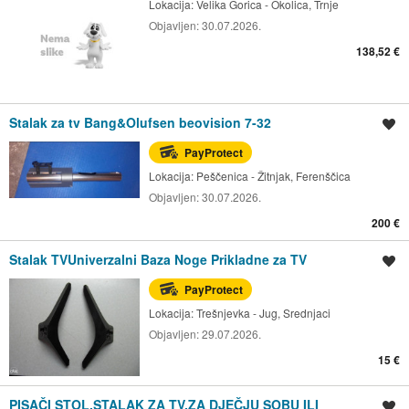
Lokacija:
Velika Gorica - Okolica, Trnje
Objavljen:
30.07.2026.
138,52 €
Stalak za tv Bang&Olufsen beovision 7-32
Spremi oglas
PayProtect
Lokacija:
Peščenica - Žitnjak, Ferenščica
Objavljen:
30.07.2026.
200 €
Stalak TVUniverzalni Baza Noge Prikladne za TV
Spremi oglas
PayProtect
Lokacija:
Trešnjevka - Jug, Srednjaci
Objavljen:
29.07.2026.
15 €
PISAČI STOL,STALAK ZA TV,ZA DJEČJU SOBU ILI
Spremi oglas