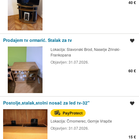
40 €
Prodajem tv ormarić. Stalak za tv
Spremi oglas
Lokacija:
Slavonski Brod, Naselje Zrinski-
Frankopana
Objavljen:
31.07.2026.
60 €
Postolje,stalak,stolni nosač za led tv-32"
Spremi oglas
PayProtect
Lokacija:
Črnomerec, Gornje Vrapče
Objavljen:
31.07.2026.
15 €