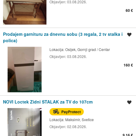
Objavljen:
03.08.2026.
60 €
Prodajem garnituru za dnevnu sobu (3 regala, 2 tv stalka i
Spremi oglas
polica)
Lokacija:
Osijek, Gornji grad / Centar
Objavljen:
03.08.2026.
160 €
NOVI Loctek Zidni STALAK za TV do 107cm
Spremi oglas
PayProtect
Lokacija:
Maksimir, Svetice
Objavljen:
02.08.2026.
9,16 €