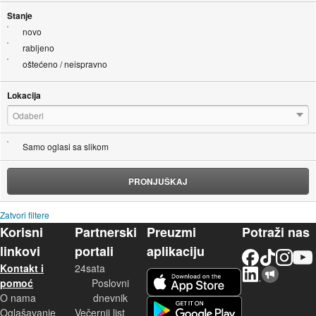
Stanje
novo
rabljeno
oštećeno / neispravno
Lokacija
Odaberi
Samo oglasi sa slikom
PRONJUŠKAJ
Zatvori filtere
Korisni
Partnerski
Preuzmi
Potraži nas
linkovi
portali
aplikaciju
Facebook
TikTok
Instagram
YouTu
Kontakt i
24sata
LinkedIn
Njuškalo blog
iOS aplikacija
pomoć
Poslovni
O nama
dnevnik
Android aplikacija
Oglašavanje
Večernji list