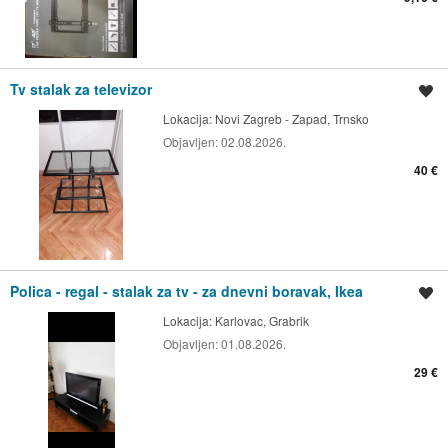
Tv stalak za televizor
Spremi oglas
Lokacija:
Novi Zagreb - Zapad, Trnsko
Objavljen:
02.08.2026.
40 €
Polica - regal - stalak za tv - za dnevni boravak, Ikea
Spremi oglas
Lokacija:
Karlovac, Grabrik
Objavljen:
01.08.2026.
29 €