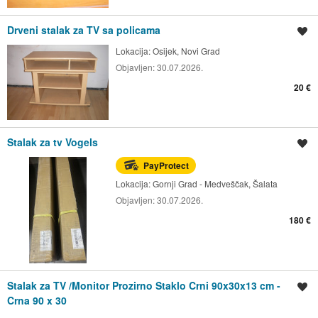
Drveni stalak za TV sa policama
Spremi oglas
Lokacija:
Osijek, Novi Grad
Objavljen:
30.07.2026.
20 €
Stalak za tv Vogels
Spremi oglas
PayProtect
Lokacija:
Gornji Grad - Medveščak, Šalata
Objavljen:
30.07.2026.
180 €
Stalak za TV /Monitor Prozirno Staklo Crni 90x30x13 cm -
Spremi oglas
Crna 90 x 30