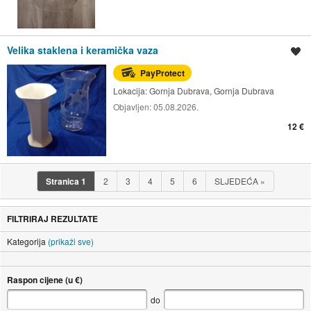
Velika staklena i keramička vaza
Spremi oglas
PayProtect
Lokacija:
Gornja Dubrava, Gornja Dubrava
Objavljen:
05.08.2026.
12 €
Stranica
1
2
3
4
5
6
SLJEDEĆA
»
FILTRIRAJ REZULTATE
Kategorija
(prikaži sve)
Raspon cijene (u €)
do