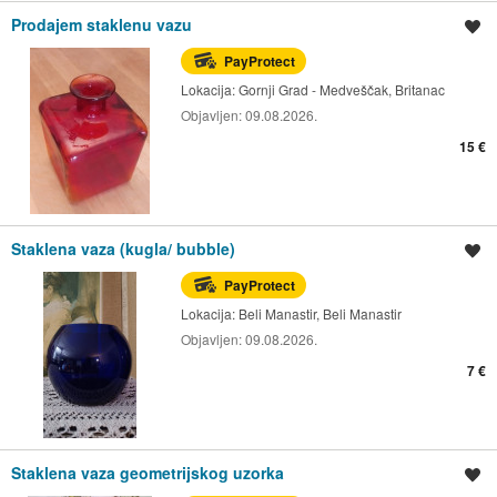
Prodajem staklenu vazu
Spremi oglas
PayProtect
Lokacija:
Gornji Grad - Medveščak, Britanac
Objavljen:
09.08.2026.
15 €
Staklena vaza (kugla/ bubble)
Spremi oglas
PayProtect
Lokacija:
Beli Manastir, Beli Manastir
Objavljen:
09.08.2026.
7 €
Staklena vaza geometrijskog uzorka
Spremi oglas