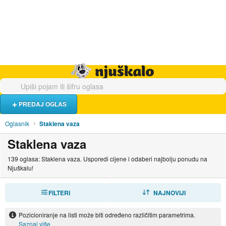
Hrana i piće
Turistički smještaj
Poslovi
Njuškalo naslovnica
PREDAJ OGLAS
Oglasnik
Staklena vaza
Staklena vaza
139 oglasa: Staklena vaza. Usporedi cijene i odaberi najbolju ponudu na
Njuškalu!
FILTERI
SORTIRAJ
NAJNOVIJI
Pozicioniranje na listi može biti određeno različitim parametrima.
Saznaj više