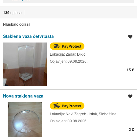
139
oglasa
Njuškalo oglasi
Staklena vaza četvrtasta
Spremi oglas
PayProtect
Lokacija:
Zadar, Diklo
Objavljen:
09.08.2026.
15 €
Nova staklena vaza
Spremi oglas
PayProtect
Lokacija:
Novi Zagreb - Istok, Sloboština
Objavljen:
09.08.2026.
2 €