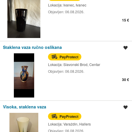
Lokacija:
Ivanec, Ivanec
Objavljen:
06.08.2026.
15 €
Staklena vaza ručno oslikana
Spremi oglas
PayProtect
Lokacija:
Slavonski Brod, Centar
Objavljen:
06.08.2026.
30 €
Visoka, staklena vaza
Spremi oglas
PayProtect
Lokacija:
Varaždin, Hallers
Objavljen:
06.08.2026.