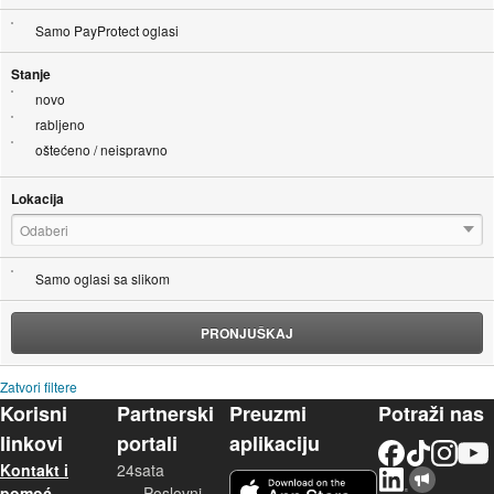
Samo PayProtect oglasi
Stanje
novo
rabljeno
oštećeno / neispravno
Lokacija
Odaberi
Samo oglasi sa slikom
PRONJUŠKAJ
Zatvori filtere
Korisni
Partnerski
Preuzmi
Potraži nas
linkovi
portali
aplikaciju
Facebook
TikTok
Instagram
YouTu
Kontakt i
24sata
LinkedIn
Njuškalo blog
iOS aplikacija
pomoć
Poslovni