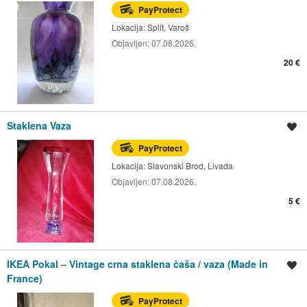
PayProtect
Lokacija:
Split, Varoš
Objavljen:
07.08.2026.
20 €
Staklena Vaza
Spremi oglas
PayProtect
Lokacija:
Slavonski Brod, Livada
Objavljen:
07.08.2026.
5 €
IKEA Pokal – Vintage crna staklena čaša / vaza (Made in
Spremi oglas
France)
PayProtect