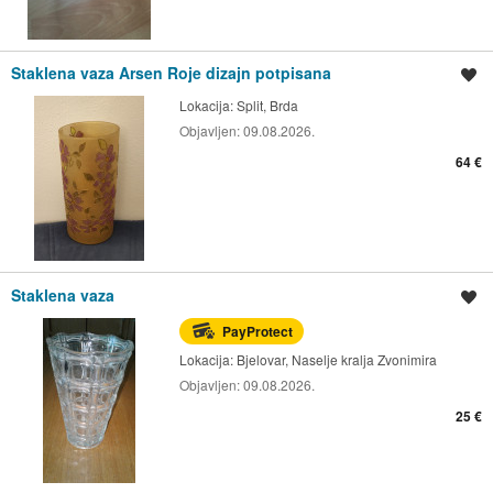
Staklena vaza Arsen Roje dizajn potpisana
Spremi oglas
Lokacija:
Split, Brda
Objavljen:
09.08.2026.
64 €
Staklena vaza
Spremi oglas
PayProtect
Lokacija:
Bjelovar, Naselje kralja Zvonimira
Objavljen:
09.08.2026.
25 €