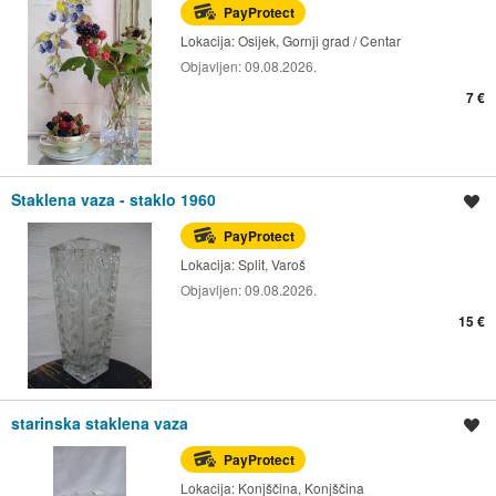
PayProtect
Lokacija:
Osijek, Gornji grad / Centar
Objavljen:
09.08.2026.
7 €
Staklena vaza - staklo 1960
Spremi oglas
PayProtect
Lokacija:
Split, Varoš
Objavljen:
09.08.2026.
15 €
starinska staklena vaza
Spremi oglas
PayProtect
Lokacija:
Konjščina, Konjščina