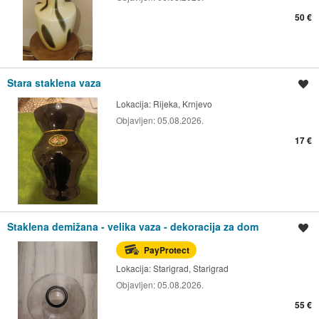
50 €
Stara staklena vaza
Spremi oglas
Lokacija:
Rijeka, Krnjevo
Objavljen:
05.08.2026.
17 €
Staklena demižana - velika vaza - dekoracija za dom
Spremi oglas
PayProtect
Lokacija:
Starigrad, Starigrad
Objavljen:
05.08.2026.
55 €