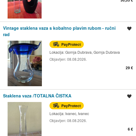
30,53 €
Vintage staklena vaza s kobaltno plavim rubom - ručni
Spremi oglas
rad
PayProtect
Lokacija:
Gornja Dubrava, Gornja Dubrava
Objavljen:
08.08.2026.
29 €
Staklena vaza /TOTALNA ČISTKA
Spremi oglas
PayProtect
Lokacija:
Ivanec, Ivanec
Objavljen:
08.08.2026.
6 €