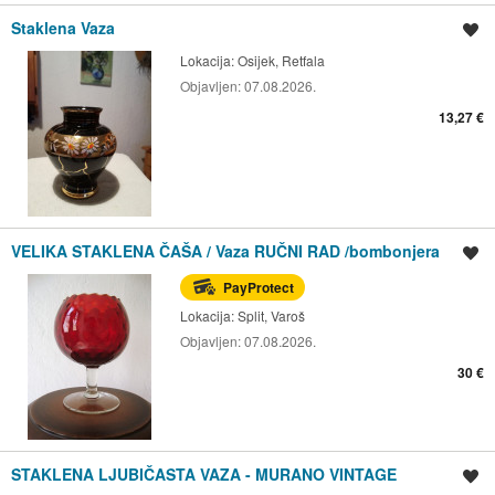
Staklena Vaza
Spremi oglas
Lokacija:
Osijek, Retfala
Objavljen:
07.08.2026.
13,27 €
VELIKA STAKLENA ČAŠA / Vaza RUČNI RAD /bombonjera
Spremi oglas
PayProtect
Lokacija:
Split, Varoš
Objavljen:
07.08.2026.
30 €
STAKLENA LJUBIČASTA VAZA - MURANO VINTAGE
Spremi oglas