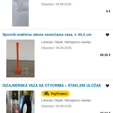
Objavljen:
09.08.2026.
8 €
Sputnik-staklena raketa narančasta vaza, v. 60,0 cm
Spremi oglas
Lokacija:
Osijek, Vatrogasno naselje
Objavljen:
09.08.2026.
66,36 €
DIZAJNERSKA VAZA SA OTVORIMA + STAKLENI ULOŽAK
Spremi oglas
PayProtect
Lokacija:
Osijek, Vatrogasno naselje
Objavljen:
09.08.2026.