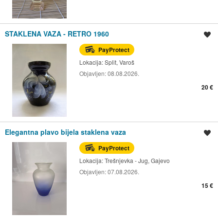
STAKLENA VAZA - RETRO 1960
Spremi oglas
PayProtect
Lokacija:
Split, Varoš
Objavljen:
08.08.2026.
20 €
Elegantna plavo bijela staklena vaza
Spremi oglas
PayProtect
Lokacija:
Trešnjevka - Jug, Gajevo
Objavljen:
07.08.2026.
15 €