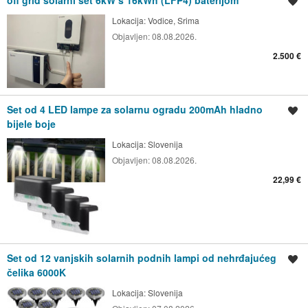
off grid solarni set 6kW s 16kWh (LFP4) baterijom
Spremi oglas
Lokacija:
Vodice, Srima
Objavljen:
08.08.2026.
2.500 €
Set od 4 LED lampe za solarnu ogradu 200mAh hladno
Spremi oglas
bijele boje
Lokacija:
Slovenija
Objavljen:
08.08.2026.
22,99 €
Set od 12 vanjskih solarnih podnih lampi od nehrđajućeg
Spremi oglas
čelika 6000K
Lokacija:
Slovenija