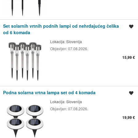
Set solarnih vrtnih podnih lampi od nehrđajućeg čelika
Spremi oglas
od 6 komada
Lokacija:
Slovenija
Objavljen:
07.08.2026.
15,99 €
Podna solarna vrtna lampa set od 4 komada
Spremi oglas
Lokacija:
Slovenija
Objavljen:
07.08.2026.
19,99 €