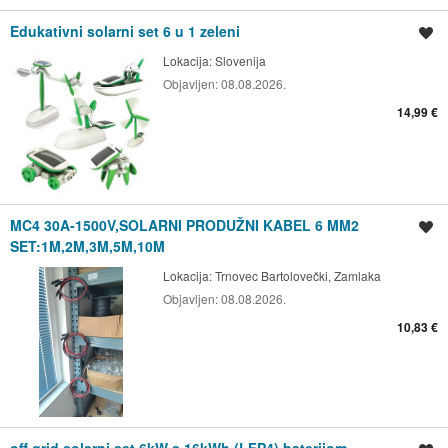
Edukativni solarni set 6 u 1 zeleni
Spremi oglas
Lokacija:
Slovenija
Objavljen:
08.08.2026.
14,99 €
MC4 30A-1500V,SOLARNI PRODUŽNI KABEL 6 MM2
Spremi oglas
SET:1M,2M,3M,5M,10M
Lokacija:
Trnovec Bartolovečki, Zamlaka
Objavljen:
08.08.2026.
10,83 €