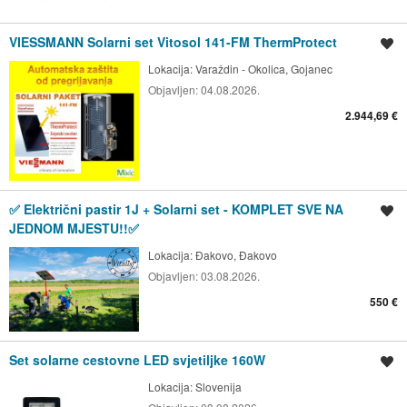
VIESSMANN Solarni set Vitosol 141-FM ThermProtect
Spremi oglas
Lokacija:
Varaždin - Okolica, Gojanec
Objavljen:
04.08.2026.
2.944,69 €
✅ Električni pastir 1J + Solarni set - KOMPLET SVE NA
Spremi oglas
JEDNOM MJESTU!!✅
Lokacija:
Đakovo, Đakovo
Objavljen:
03.08.2026.
550 €
Set solarne cestovne LED svjetiljke 160W
Spremi oglas
Lokacija:
Slovenija