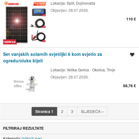
Lokacija:
Split, Dujmovača
Objavljen:
28.07.2026.
110 €
Set vanjskih solarnih svjetiljki 6 kom svjetlo za
Spremi oglas
ogradu/oluke bijeli
Lokacija:
Velika Gorica - Okolica, Trnje
Objavljen:
28.07.2026.
68,76 €
Stranica
1
2
3
SLJEDEĆA
»
FILTRIRAJ REZULTATE
Kategorija
(prikaži sve)