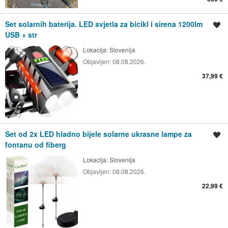
Set solarnih baterija. LED svjetla za bicikl i sirena 1200lm
Spremi oglas
USB + str
Lokacija:
Slovenija
Objavljen:
08.08.2026.
37,99 €
Set od 2x LED hladno bijele solarne ukrasne lampe za
Spremi oglas
fontanu od fiberg
Lokacija:
Slovenija
Objavljen:
08.08.2026.
22,99 €