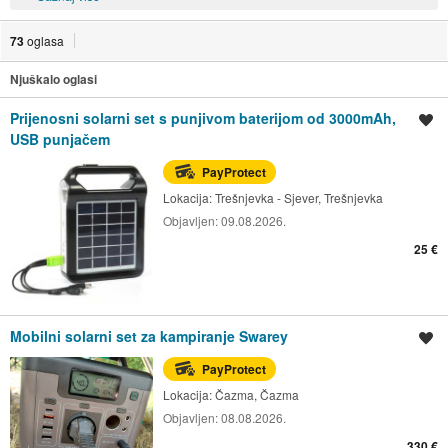
73
oglasa
Njuškalo oglasi
Prijenosni solarni set s punjivom baterijom od 3000mAh,
Spremi oglas
USB punjačem
PayProtect
Lokacija:
Trešnjevka - Sjever, Trešnjevka
Objavljen:
09.08.2026.
25 €
Mobilni solarni set za kampiranje Swarey
Spremi oglas
PayProtect
Lokacija:
Čazma, Čazma
Objavljen:
08.08.2026.
330 €