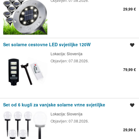
Objavljen:
07.08.2026.
29,99 €
Set solarne cestovne LED svjetiljke 120W
Spremi oglas
Lokacija:
Slovenija
Objavljen:
07.08.2026.
79,99 €
Set od 6 kugli za vanjske solarne vrtne svjetiljke
Spremi oglas
Lokacija:
Slovenija
Objavljen:
07.08.2026.
29,99 €