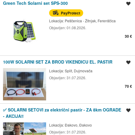
Green Tech Solarni set SPS-300
Spremi oglas
PayProtect
Lokacija:
Peščenica - Žitnjak, Ferenščica
Objavljen:
01.08.2026.
30 €
100W SOLARNI SET ZA BROD VIKENDICU EL. PASTIR
Spremi oglas
Lokacija:
Split, Dujmovača
Objavljen:
31.07.2026.
70 €
✅ SOLARNI SETOVI za električni pastir - ZA 8km OGRADE
Spremi oglas
- AKCIJA‼️
Lokacija:
Đakovo, Đakovo
Objavljen:
31.07.2026.