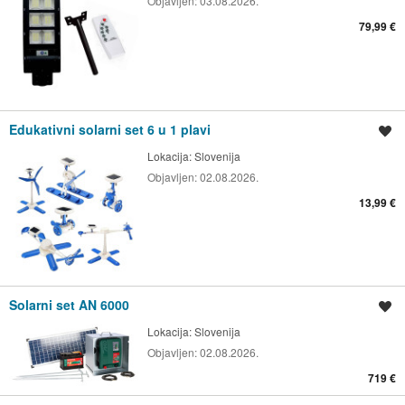
Objavljen:
03.08.2026.
79,99 €
Edukativni solarni set 6 u 1 plavi
Spremi oglas
Lokacija:
Slovenija
Objavljen:
02.08.2026.
13,99 €
Solarni set AN 6000
Spremi oglas
Lokacija:
Slovenija
Objavljen:
02.08.2026.
719 €