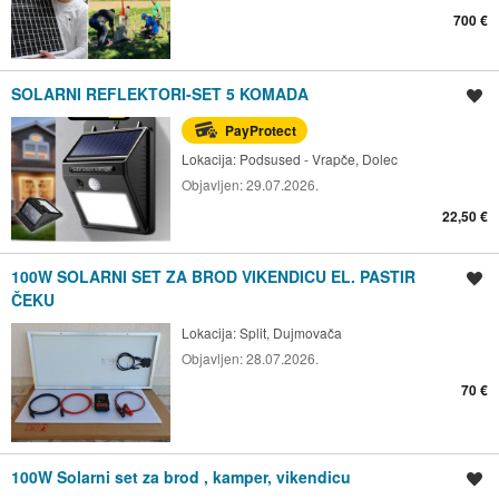
700 €
SOLARNI REFLEKTORI-SET 5 KOMADA
Spremi oglas
PayProtect
Lokacija:
Podsused - Vrapče, Dolec
Objavljen:
29.07.2026.
22,50 €
100W SOLARNI SET ZA BROD VIKENDICU EL. PASTIR
Spremi oglas
ČEKU
Lokacija:
Split, Dujmovača
Objavljen:
28.07.2026.
70 €
100W Solarni set za brod , kamper, vikendicu
Spremi oglas