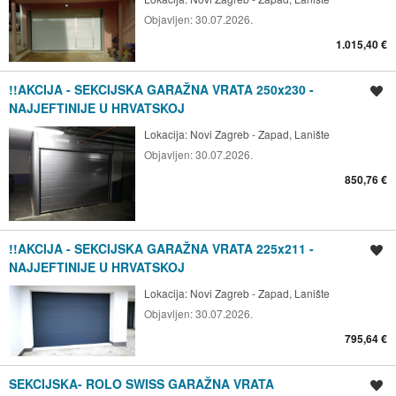
Objavljen:
30.07.2026.
1.015,40 €
!!AKCIJA - SEKCIJSKA GARAŽNA VRATA 250x230 -
Spremi oglas
NAJJEFTINIJE U HRVATSKOJ
Lokacija:
Novi Zagreb - Zapad, Lanište
Objavljen:
30.07.2026.
850,76 €
!!AKCIJA - SEKCIJSKA GARAŽNA VRATA 225x211 -
Spremi oglas
NAJJEFTINIJE U HRVATSKOJ
Lokacija:
Novi Zagreb - Zapad, Lanište
Objavljen:
30.07.2026.
795,64 €
SEKCIJSKA- ROLO SWISS GARAŽNA VRATA
Spremi oglas