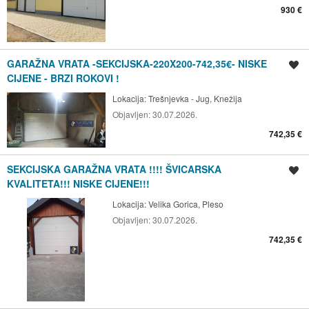
930 €
GARAŽNA VRATA -SEKCIJSKA-220X200-742,35€- NISKE
Spremi oglas
CIJENE - BRZI ROKOVI !
Lokacija:
Trešnjevka - Jug, Knežija
Objavljen:
30.07.2026.
742,35 €
SEKCIJSKA GARAŽNA VRATA !!!! ŠVICARSKA
Spremi oglas
KVALITETA!!! NISKE CIJENE!!!
Lokacija:
Velika Gorica, Pleso
Objavljen:
30.07.2026.
742,35 €