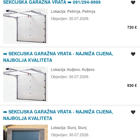
SEKCIJSKA GARAŽNA VRATA ➡️ 091/294-9999
Spremi oglas
Lokacija:
Petrinja, Petrinja
Objavljen:
30.07.2026.
720 €
➡️ SEKCIJSKA GARAŽNA VRATA - NAJNIŽA CIJENA,
Spremi oglas
NAJBOLJA KVALITETA
Lokacija:
Kutjevo, Kutjevo
Objavljen:
30.07.2026.
930 €
➡️ SEKCIJSKA GARAŽNA VRATA - NAJNIŽA CIJENA,
Spremi oglas
NAJBOLJA KVALITETA
Lokacija:
Slunj, Slunj
Objavljen:
30.07.2026.