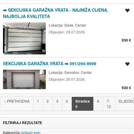
➡️ SEKCIJSKA GARAŽNA VRATA - NAJNIŽA CIJENA,
Spremi oglas
NAJBOLJA KVALITETA
Lokacija:
Sisak, Centar
Objavljen:
29.07.2026.
930 €
SEKCIJSKA GARAŽNA VRATA ➡️ 091/294-9999
Spremi oglas
Lokacija:
Samobor, Centar
Objavljen:
29.07.2026.
930 €
«
PRETHODNA
1
2
3
4
Stranica
6
7-
SLJEDE
5
12
FILTRIRAJ REZULTATE
Kategorija
(prikaži sve)