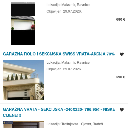
Lokacija:
Maksimir, Ravnice
Objavljen:
29.07.2026.
680 €
GARAZNA ROLO I SEKCIJSKA SWISS VRATA-AKCIJA 70%
Spremi oglas
Lokacija:
Maksimir, Ravnice
Objavljen:
29.07.2026.
590 €
GARAŽNA VRATA - SEKCIJSKA -240X220- 796,95€ - NISKE
Spremi oglas
CIJENE!!!
Lokacija:
Trešnjevka - Sjever, Rudeš