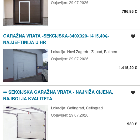
Objavljen:
29.07.2026.
796,95 €
GARAŽNA VRATA -SEKCIJSKA-340X320-1415,40€-
Spremi oglas
NAJJEFTINIJA U HR
Lokacija:
Novi Zagreb - Zapad, Botinec
Objavljen:
29.07.2026.
1.415,40 €
➡️ SEKCIJSKA GARAŽNA VRATA - NAJNIŽA CIJENA,
Spremi oglas
NAJBOLJA KVALITETA
Lokacija:
Cetingrad, Cetingrad
Objavljen:
29.07.2026.
930 €