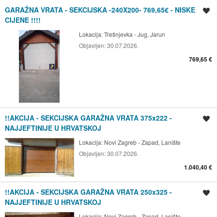
GARAŽNA VRATA - SEKCIJSKA -240X200- 769,65€ - NISKE
Spremi oglas
CIJENE !!!!
Lokacija:
Trešnjevka - Jug, Jarun
Objavljen:
30.07.2026.
769,65 €
!!AKCIJA - SEKCIJSKA GARAŽNA VRATA 375x222 -
Spremi oglas
NAJJEFTINIJE U HRVATSKOJ
Lokacija:
Novi Zagreb - Zapad, Lanište
Objavljen:
30.07.2026.
1.040,40 €
!!AKCIJA - SEKCIJSKA GARAŽNA VRATA 250x325 -
Spremi oglas
NAJJEFTINIJE U HRVATSKOJ
Lokacija:
Novi Zagreb - Zapad, Lanište