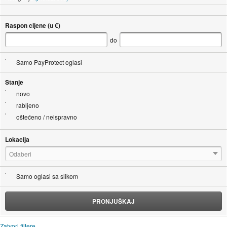
Raspon cijene (u €)
do
Samo PayProtect oglasi
Stanje
novo
rabljeno
oštećeno / neispravno
Lokacija
Odaberi
Samo oglasi sa slikom
PRONJUŠKAJ
Zatvori filtere