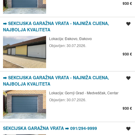
930 €
➡️ SEKCIJSKA GARAŽNA VRATA - NAJNIŽA CIJENA,
Spremi oglas
NAJBOLJA KVALITETA
Lokacija:
Đakovo, Đakovo
Objavljen:
30.07.2026.
930 €
➡️ SEKCIJSKA GARAŽNA VRATA - NAJNIŽA CIJENA,
Spremi oglas
NAJBOLJA KVALITETA
Lokacija:
Gornji Grad - Medveščak, Centar
Objavljen:
30.07.2026.
930 €
SEKCIJSKA GARAŽNA VRATA ➡️ 091/294-9999
Spremi oglas