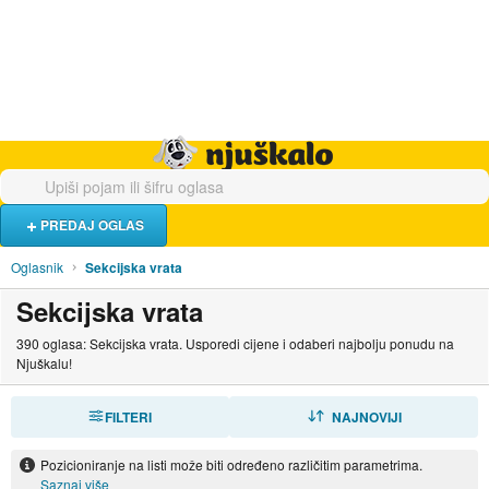
Hrana i piće
Turistički smještaj
Poslovi
Njuškalo naslovnica
PREDAJ OGLAS
Oglasnik
Sekcijska vrata
Sekcijska vrata
390 oglasa: Sekcijska vrata. Usporedi cijene i odaberi najbolju ponudu na
Njuškalu!
FILTERI
SORTIRAJ
NAJNOVIJI
Pozicioniranje na listi može biti određeno različitim parametrima.
Saznaj više