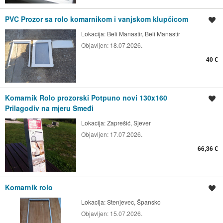
PVC Prozor sa rolo komarnikom i vanjskom klupčicom
Spremi oglas
Lokacija:
Beli Manastir, Beli Manastir
Objavljen:
18.07.2026.
40 €
Komarnik Rolo prozorski Potpuno novi 130x160
Spremi oglas
Prilagodiv na mjeru Smeđi
Lokacija:
Zaprešić, Sjever
Objavljen:
17.07.2026.
66,36 €
Komarnik rolo
Spremi oglas
Lokacija:
Stenjevec, Špansko
Objavljen:
15.07.2026.