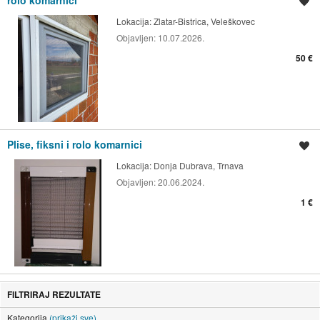
Spremi oglas
Lokacija:
Zlatar-Bistrica, Veleškovec
Objavljen:
10.07.2026.
50 €
Plise, fiksni i rolo komarnici
Spremi oglas
Lokacija:
Donja Dubrava, Trnava
Objavljen:
20.06.2024.
1 €
FILTRIRAJ REZULTATE
Kategorija
(prikaži sve)