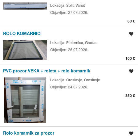
Lokacija:
Split, Varoš
Objavljen:
27.07.2026.
60 €
ROLO KOMARNICI
Spremi oglas
Lokacija:
Pleternica, Gradac
Objavljen:
26.07.2026.
100 €
PVC prozor VEKA + roleta + rolo komarnik
Spremi oglas
Lokacija:
Oroslavje, Oroslavje
Objavljen:
24.07.2026.
350 €
Rolo komarnik za prozor
Spremi oglas