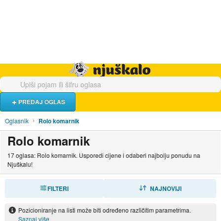
Hrana i piće
Turistički smještaj
Poslovi
Njuškalo naslovnica
PREDAJ OGLAS
Oglasnik
Rolo komarnik
Rolo komarnik
17 oglasa: Rolo komarnik. Usporedi cijene i odaberi najbolju ponudu na
Njuškalu!
FILTERI
SORTIRAJ
NAJNOVIJI
Pozicioniranje na listi može biti određeno različitim parametrima.
Saznaj više