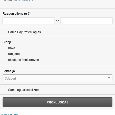
Raspon cijene (u €)
do
Samo PayProtect oglasi
Stanje
novo
rabljeno
oštećeno / neispravno
Lokacija
Odaberi
Samo oglasi sa slikom
PRONJUŠKAJ
Zatvori filtere