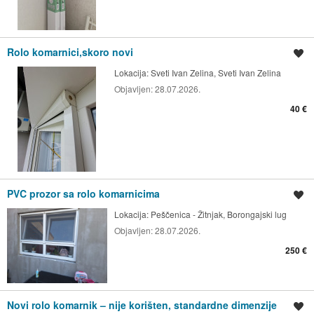
Rolo komarnici,skoro novi
Spremi oglas
Lokacija:
Sveti Ivan Zelina, Sveti Ivan Zelina
Objavljen:
28.07.2026.
40 €
PVC prozor sa rolo komarnicima
Spremi oglas
Lokacija:
Peščenica - Žitnjak, Borongajski lug
Objavljen:
28.07.2026.
250 €
Novi rolo komarnik – nije korišten, standardne dimenzije
Spremi oglas