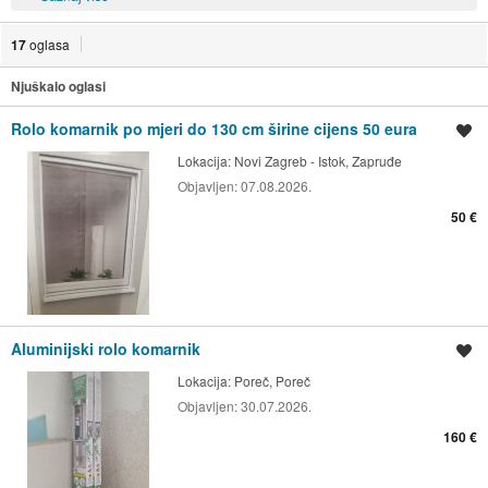
17
oglasa
Njuškalo oglasi
Rolo komarnik po mjeri do 130 cm širine cijens 50 eura
Spremi oglas
Lokacija:
Novi Zagreb - Istok, Zapruđe
Objavljen:
07.08.2026.
50 €
Aluminijski rolo komarnik
Spremi oglas
Lokacija:
Poreč, Poreč
Objavljen:
30.07.2026.
160 €