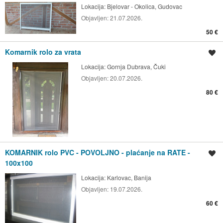
Lokacija:
Bjelovar - Okolica, Gudovac
Objavljen:
21.07.2026.
50 €
Komarnik rolo za vrata
Spremi oglas
Lokacija:
Gornja Dubrava, Čuki
Objavljen:
20.07.2026.
80 €
KOMARNIK rolo PVC - POVOLJNO - plaćanje na RATE -
Spremi oglas
100x100
Lokacija:
Karlovac, Banija
Objavljen:
19.07.2026.
60 €