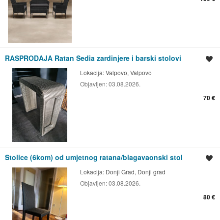
RASPRODAJA Ratan Sedia zardinjere i barski stolovi
Spremi oglas
Lokacija:
Valpovo, Valpovo
Objavljen:
03.08.2026.
70 €
Stolice (6kom) od umjetnog ratana/blagavaonski stol
Spremi oglas
Lokacija:
Donji Grad, Donji grad
Objavljen:
03.08.2026.
80 €