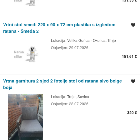
151,33 €
Vrtni stol smeđi 220 x 90 x 72 cm plastika s izgledom
Spremi oglas
ratana - Smeđa 2
Lokacija:
Velika Gorica - Okolica, Trnje
Objavljen:
29.07.2026.
151,61 €
Vrtna garnitura 2 sjed 2 fotelje stol od ratana sivo beige
Spremi oglas
boja
Lokacija:
Trnje, Savica
Objavljen:
28.07.2026.
320 €