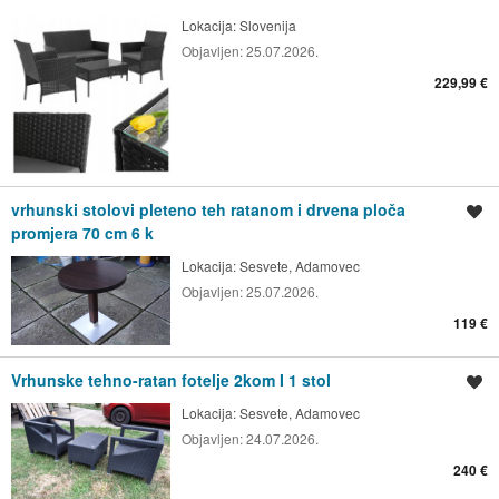
Lokacija:
Slovenija
Objavljen:
25.07.2026.
229,99 €
vrhunski stolovi pleteno teh ratanom i drvena ploča
Spremi oglas
promjera 70 cm 6 k
Lokacija:
Sesvete, Adamovec
Objavljen:
25.07.2026.
119 €
Vrhunske tehno-ratan fotelje 2kom I 1 stol
Spremi oglas
Lokacija:
Sesvete, Adamovec
Objavljen:
24.07.2026.
240 €