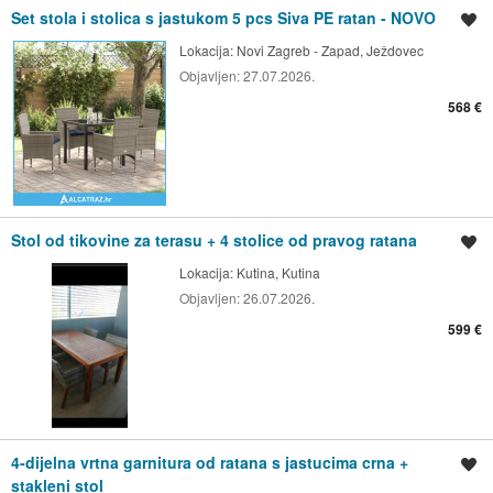
Set stola i stolica s jastukom 5 pcs Siva PE ratan - NOVO
Spremi oglas
Lokacija:
Novi Zagreb - Zapad, Ježdovec
Objavljen:
27.07.2026.
568 €
Stol od tikovine za terasu + 4 stolice od pravog ratana
Spremi oglas
Lokacija:
Kutina, Kutina
Objavljen:
26.07.2026.
599 €
4-dijelna vrtna garnitura od ratana s jastucima crna +
Spremi oglas
stakleni stol