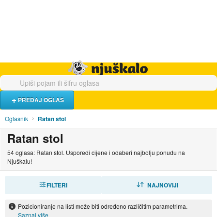
Hrana i piće
Turistički smještaj
Poslovi
Njuškalo naslovnica
PREDAJ OGLAS
Oglasnik
Ratan stol
Ratan stol
54 oglasa: Ratan stol. Usporedi cijene i odaberi najbolju ponudu na
Njuškalu!
FILTERI
SORTIRAJ
NAJNOVIJI
Pozicioniranje na listi može biti određeno različitim parametrima.
Saznaj više