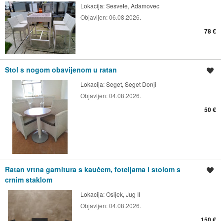
Lokacija:
Sesvete, Adamovec
Objavljen:
06.08.2026.
78 €
Stol s nogom obavijenom u ratan
Spremi oglas
Lokacija:
Seget, Seget Donji
Objavljen:
04.08.2026.
50 €
Ratan vrtna garnitura s kaučem, foteljama i stolom s
Spremi oglas
crnim staklom
Lokacija:
Osijek, Jug II
Objavljen:
04.08.2026.
150 €