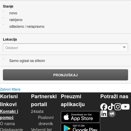
Stanje
novo
rabljeno
oštećeno / neispravno
Lokacija
Odaberi
Samo oglasi sa slikom
PRONJUŠKAJ
Zatvori filtere
Korisni
Partnerski
Preuzmi
Potraži nas
linkovi
portali
aplikaciju
Facebook
TikTok
Instagram
YouTu
Kontakt i
24sata
LinkedIn
Njuškalo blog
iOS aplikacija
pomoć
Poslovni
O nama
dnevnik
Android aplikacija
Oglašavanje
Večernji list