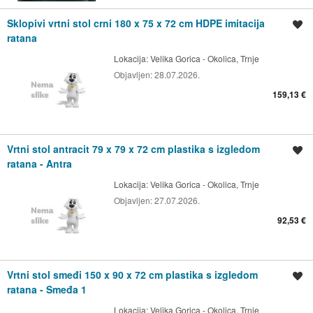
Sklopivi vrtni stol crni 180 x 75 x 72 cm HDPE imitacija
Spremi oglas
ratana
Lokacija:
Velika Gorica - Okolica, Trnje
Objavljen:
28.07.2026.
159,13 €
Vrtni stol antracit 79 x 79 x 72 cm plastika s izgledom
Spremi oglas
ratana - Antra
Lokacija:
Velika Gorica - Okolica, Trnje
Objavljen:
27.07.2026.
92,53 €
Vrtni stol smeđi 150 x 90 x 72 cm plastika s izgledom
Spremi oglas
ratana - Smeđa 1
Lokacija:
Velika Gorica - Okolica, Trnje