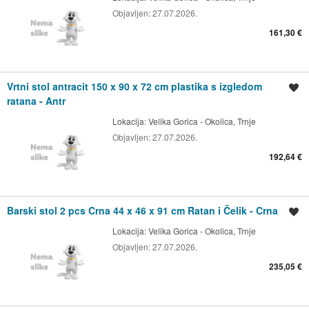
Objavljen:
27.07.2026.
161,30 €
Vrtni stol antracit 150 x 90 x 72 cm plastika s izgledom
Spremi oglas
ratana - Antr
Lokacija:
Velika Gorica - Okolica, Trnje
Objavljen:
27.07.2026.
192,64 €
Barski stol 2 pcs Crna 44 x 46 x 91 cm Ratan i Čelik - Crna
Spremi oglas
Lokacija:
Velika Gorica - Okolica, Trnje
Objavljen:
27.07.2026.
235,05 €