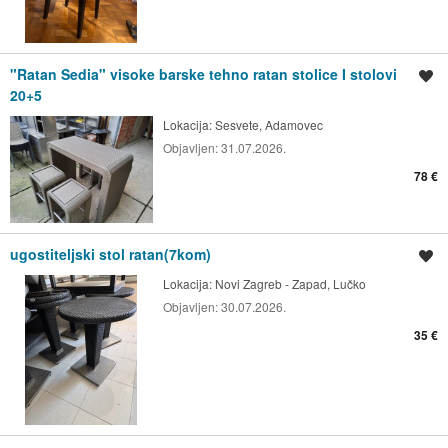
"Ratan Sedia" visoke barske tehno ratan stolice I stolovi
Spremi oglas
20+5
Lokacija:
Sesvete, Adamovec
Objavljen:
31.07.2026.
78 €
ugostiteljski stol ratan(7kom)
Spremi oglas
Lokacija:
Novi Zagreb - Zapad, Lučko
Objavljen:
30.07.2026.
35 €