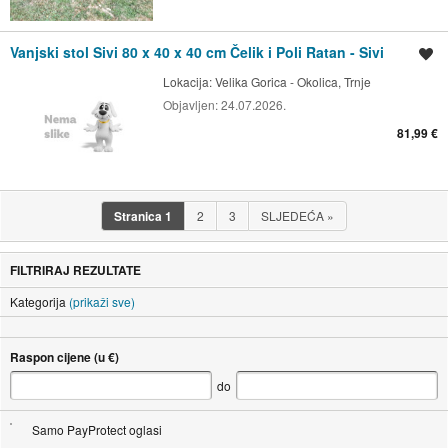
Vanjski stol Sivi 80 x 40 x 40 cm Čelik i Poli Ratan - Sivi
Spremi oglas
Lokacija:
Velika Gorica - Okolica, Trnje
Objavljen:
24.07.2026.
81,99 €
Stranica
1
2
3
SLJEDEĆA
»
FILTRIRAJ REZULTATE
Kategorija
(prikaži sve)
Raspon cijene (u €)
do
Samo PayProtect oglasi