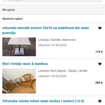
54
oglasa
Njuškalo oglasi
vrhunski wercalit stolovi 70x70 na stabilnom teh ratan
Spremi oglas
postolju
Lokacija:
Sesvete, Adamovec
Objavljen:
07.08.2026.
119 €
Stol i fotelje ratan & bambus
Spremi oglas
Lokacija:
Novi Zagreb - Zapad, Lanište
Objavljen:
06.08.2026.
200 €
Vrhunske visoke tehno ratan stolice i stolovi (12-3)
Spremi oglas