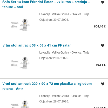
Sofa Set 14 kom Prirodni Ratan - 2x kutna + srednja +
Spremi oglas
tabure + stol
Lokacija:
Velika Gorica - Okolica, Trnje
Objavljen:
30.07.2026.
605,40 €
Vrtni stol antracit 58 x 58 x 41 cm PP ratan
Spremi oglas
Lokacija:
Velika Gorica - Okolica, Trnje
Objavljen:
29.07.2026.
70,64 €
Vrtni stol antracit 220 x 90 x 72 cm plastika s izgledom
Spremi oglas
ratana - Antr
Lokacija:
Velika Gorica - Okolica, Trnje
Objavljen:
29.07.2026.